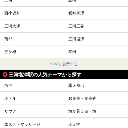
二川
豊橋
西小坂井
愛知御津
三河大塚
三河三谷
蒲郡
三河塩津
三ケ根
幸田
すべて表示する
三河塩津駅の人気テーマから探す
宿泊
露天風呂
ホテル
お食事・食事処
サウナ
海が見える・海
エステ・マッサージ
冷え性