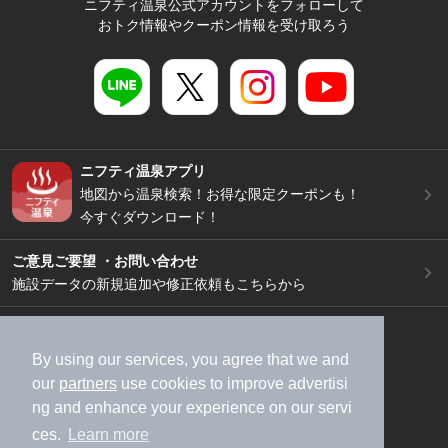
ニフティ温泉公式アカウントをフォローして
おトク情報やクーポン情報を受け取ろう
ニフティ温泉アプリ
地図から温泉検索！お得な限定クーポンも！
今すぐダウンロード！
ご意見ご要望 ・お問い合わせ
施設データの新規追加や修正依頼もこちらから
スマートフォン
/
PC
加盟店募集（資料請求）
広告出稿のご案内
By using our services, you agree that we and
our
partners
use cookies to improve advertisi
利用規約
ライフスタイルMEMBERS+規約
ng and enhance your experience on our servi
特定商取引法に基づく表記
ヘルプ
採用情報
ces.
Learn more
運営会社
個人情報保護ポリシー