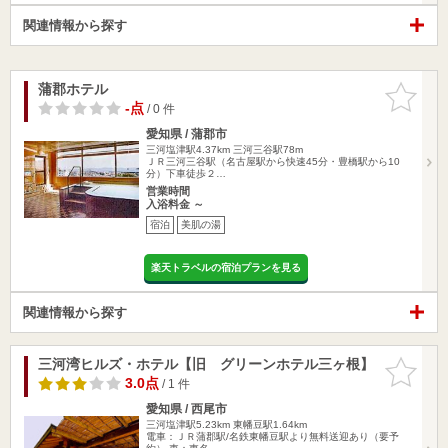
関連情報から探す
蒲郡ホテル
お気に入
りに追加
-点
/ 0 件
愛知県 / 蒲郡市
三河塩津駅4.37km
三河三谷駅78m
ＪＲ三河三谷駅（名古屋駅から快速45分・豊橋駅から10
分）下車徒歩２…
営業時間
入浴料金 ～
宿泊
美肌の湯
楽天トラベルの宿泊プランを見る
関連情報から探す
三河湾ヒルズ・ホテル【旧 グリーンホテル三ヶ根】
お気に入
りに追加
3.0点
/ 1 件
愛知県 / 西尾市
三河塩津駅5.23km
東幡豆駅1.64km
電車：ＪＲ蒲郡駅/名鉄東幡豆駅より無料送迎あり（要予