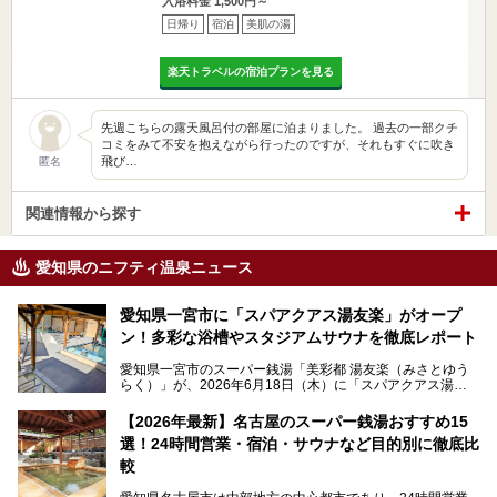
入浴料金 1,500円～
日帰り
宿泊
美肌の湯
楽天トラベルの宿泊プランを見る
先週こちらの露天風呂付の部屋に泊まりました。 過去の一部クチ
コミをみて不安を抱えながら行ったのですが、それもすぐに吹き
飛び…
匿名
関連情報から探す
愛知県のニフティ温泉ニュース
愛知県一宮市に「スパアクアス湯友楽」がオープ
ン！多彩な浴槽やスタジアムサウナを徹底レポート
愛知県一宮市のスーパー銭湯「美彩都 湯友楽（みさとゆう
らく）」が、2026年6月18日（木）に「スパアクアス湯友
楽」としてリニューアルオープン！
【2026年最新】名古屋のスーパー銭湯おすすめ15
この地で30年にわたり愛され続けてきた施設だからこそ、
選！24時間営業・宿泊・サウナなど目的別に徹底比
地元住民をはじめオープンを待ちわびている人も多いのでは
ないでしょうか。
較
老朽化した設備の補修を機に、2年前からじっくり構想を練
ってきたというだけあって、館内の充実度は想像以上。