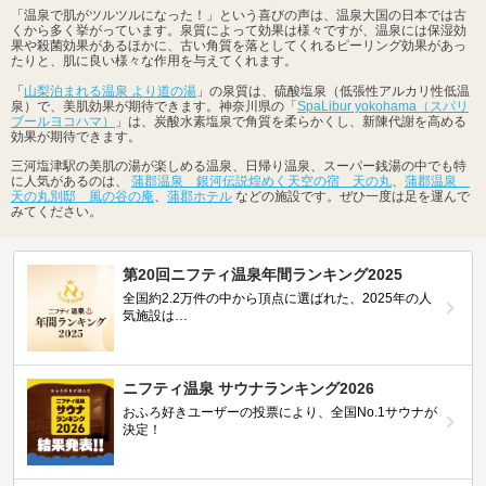
「温泉で肌がツルツルになった！」という喜びの声は、温泉大国の日本では古
くから多く挙がっています。泉質によって効果は様々ですが、温泉には保湿効
果や殺菌効果があるほかに、古い角質を落としてくれるピーリング効果があっ
たりと、肌に良い様々な作用を与えてくれます。
「
山梨泊まれる温泉 より道の湯
」の泉質は、硫酸塩泉（低張性アルカリ性低温
泉）で、美肌効果が期待できます。神奈川県の「
SpaLibur yokohama（スパリ
ブールヨコハマ）
」は、炭酸水素塩泉で角質を柔らかくし、新陳代謝を高める
効果が期待できます。
三河塩津駅の美肌の湯が楽しめる温泉、日帰り温泉、スーパー銭湯の中でも特
に人気があるのは、
蒲郡温泉 銀河伝説煌めく天空の宿 天の丸
、
蒲郡温泉
天の丸別邸 風の谷の庵
、
蒲郡ホテル
などの施設です。ぜひ一度は足を運んで
みてください。
第20回ニフティ温泉年間ランキング2025
全国約2.2万件の中から頂点に選ばれた、2025年の人
気施設は…
ニフティ温泉 サウナランキング2026
おふろ好きユーザーの投票により、全国No.1サウナが
決定！