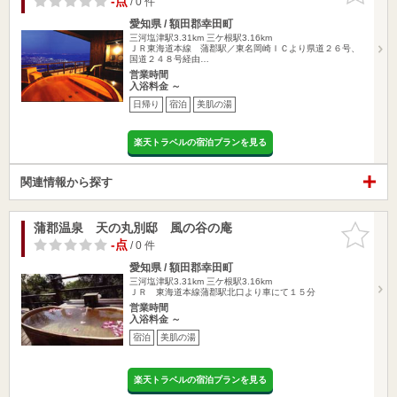
-点
/ 0 件
愛知県 / 額田郡幸田町
三河塩津駅3.31km
三ケ根駅3.16km
ＪＲ東海道本線 蒲郡駅／東名岡崎ＩＣより県道２６号、
国道２４８号経由…
営業時間
入浴料金 ～
日帰り
宿泊
美肌の湯
楽天トラベルの宿泊プランを見る
関連情報から探す
蒲郡温泉 天の丸別邸 風の谷の庵
お気に入
りに追加
-点
/ 0 件
愛知県 / 額田郡幸田町
三河塩津駅3.31km
三ケ根駅3.16km
ＪＲ 東海道本線蒲郡駅北口より車にて１５分
営業時間
入浴料金 ～
宿泊
美肌の湯
楽天トラベルの宿泊プランを見る