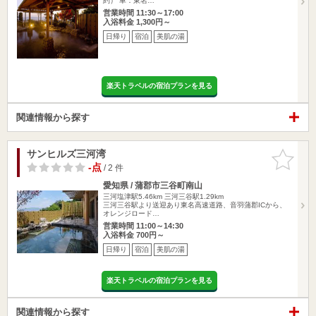
約） 車：東名…
営業時間 11:30～17:00
入浴料金 1,300円～
日帰り
宿泊
美肌の湯
楽天トラベルの宿泊プランを見る
関連情報から探す
サンヒルズ三河湾
お気に入
りに追加
-点
/ 2 件
愛知県 / 蒲郡市三谷町南山
三河塩津駅5.46km
三河三谷駅1.29km
三河三谷駅より送迎あり東名高速道路、音羽蒲郡ICから、
オレンジロード…
営業時間 11:00～14:30
入浴料金 700円～
日帰り
宿泊
美肌の湯
楽天トラベルの宿泊プランを見る
関連情報から探す