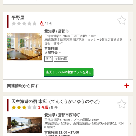
平野屋
お気に入
りに追加
-点
/ 2 件
愛知県 / 蒲郡市
三河塩津駅5.78km
三河三谷駅1.61km
JR東海道本線三河三谷駅下車、タクシー5分東名高速道路
音羽・蒲郡IC…
営業時間
入浴料金 ～
宿泊
美肌の湯
楽天トラベルの宿泊プランを見る
関連情報から探す
天空海遊の宿 末広（てんくうかいゆうのやど）
お気に入
りに追加
3.4点
/ 8 件
愛知県 / 蒲郡市西浦町
三河塩津駅6.75km
こどもの国駅2.15km
JR蒲郡駅から28分、西浦温泉前から徒歩5分岡崎ICより24
8号線に…
営業時間 11:00～17:00