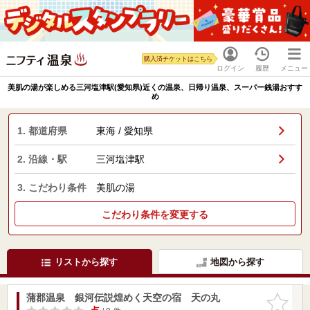
購入済チケットはこちら
ログイン
履歴
メニュー
美肌の湯が楽しめる三河塩津駅(愛知県)近くの温泉、日帰り温泉、スーパー銭湯おすす
め
1. 都道府県
東海 / 愛知県
2. 沿線・駅
三河塩津駅
3. こだわり条件
美肌の湯
こだわり条件を変更する
リストから探す
地図から探す
蒲郡温泉 銀河伝説煌めく天空の宿 天の丸
お気に入
りに追加