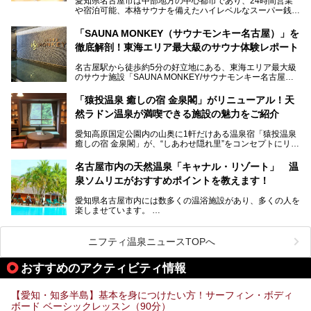
愛知県名古屋市は中部地方の中心都市であり、24時間営業
以前の4倍に拡張したという露天エリアや10の浴槽、40人収
や宿泊可能、本格サウナを備えたハイレベルなスーパー銭湯
容の巨大なスタジアムサウナに、岩盤浴やリラクゼーション
が密集する激戦区です。
までまるごと楽しめる施設に生まれ変わりました。
「SAUNA MONKEY（サウナモンキー名古屋）」を
そのため、「日々の仕事の疲れを心身ともにリセットした
今回は、全面リニューアルして新しくなった「スパアクアス
徹底解剖！東海エリア最大級のサウナ体験レポート
い」「休日に時間を忘れて1日中ダラダラ過ごしたい」「コ
湯友楽」に一足早くお邪魔して取材してきました！
スパ良く非日常の極上体験を味わいたい」人向けの施設が多
名古屋駅から徒歩約5分の好立地にある、東海エリア最大級
くある点が魅力です！
のサウナ施設「SAUNA MONKEY/サウナモンキー名古屋」
をご存じですか？
今回は、名古屋市でおすすめのスーパー銭湯を紹介します。
「名古屋駅周辺ってサウナが少ないよね」という声をよく耳
お好みの温泉施設を見つけて楽しんでくださいね。
「猿投温泉 癒しの宿 金泉閣」がリニューアル！天
にするだけあり、アクセスの良さにも胸が高鳴ります。
然ラドン温泉が満喫できる施設の魅力をご紹介
今回は普段は男性専用となっているパブリックサウナが、女
性専用で公開される『レディースデー』が開催されたので、
愛知高原国定公園内の山奥に1軒だけある温泉宿「猿投温泉
さっそく取材してきました！
癒しの宿 金泉閣」が、“しあわせ隠れ里”をコンセプトにリニ
ューアルオープンします。
名古屋市内の天然温泉「キャナル・リゾート」 温
天然ラドン温泉が堪能できるお風呂や、新設・改装された客
泉ソムリエがおすすめポイントを教えます！
室、地元の食材と温泉水で作られたお料理……。
新しくなった「猿投温泉 癒しの宿 金泉閣」の魅力を丸ごと
愛知県名古屋市内には数多くの温浴施設があり、多くの人を
ご紹介します。
楽しませています。
その中でも今回は「キャナル・リゾート」について、温泉ソ
ムリエの目線で紹介していきます！
ニフティ温泉ニュースTOPへ
名古屋市内にはスーパー銭湯や日帰り温泉が多く、「どこに
行こうかな？」と悩んでしまう方も多いと思います。
おすすめのアクティビティ情報
ぜひこの記事を参考にして「キャナル・リゾート」に出かけ
てみるのはいかがでしょうか？
【愛知・知多半島】基本を身につけたい方！サーフィン・ボディ
ボード ベーシックレッスン（90分）