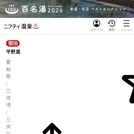
ログイン
履歴
メニュー
宿泊
平野屋
愛
知
県
/
三
河
湾
/
三
河
三