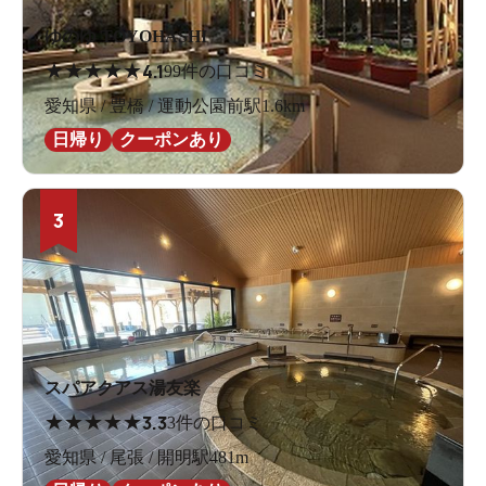
ゆのゆ TOYOHASHI
★
★
★
★
★
4.1
99件の口コミ
愛知県 / 豊橋 / 運動公園前駅1.6km
日帰り
クーポンあり
3
スパアクアス湯友楽
★
★
★
★
★
3.3
3件の口コミ
愛知県 / 尾張 / 開明駅481m