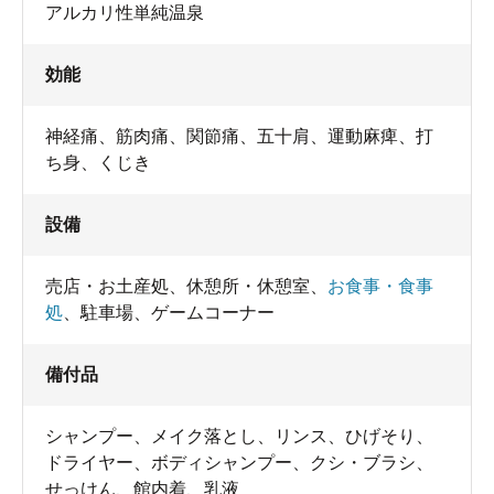
アルカリ性単純温泉
効能
神経痛、筋肉痛、関節痛、五十肩、運動麻痺、打
ち身、くじき
設備
売店・お土産処
、
休憩所・休憩室
、
お食事・食事
処
、
駐車場
、
ゲームコーナー
備付品
シャンプー
、
メイク落とし
、
リンス
、
ひげそり
、
ドライヤー
、
ボディシャンプー
、
クシ・ブラシ
、
せっけん
、
館内着
、
乳液