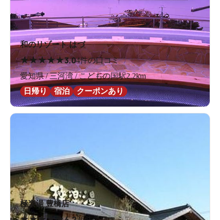
和のリゾート はづ
★
★
★
★
★
3.0
4件の口コミ
愛知県 / 三河湾 / こどもの国駅2.2km
日帰り
宿泊
クーポンあり
極楽湯 豊橋店
★
★
★
★
★
4.2
36件の口コミ