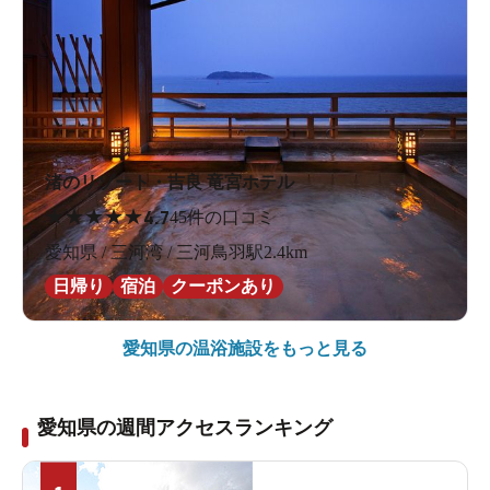
渚のリゾート・吉良 竜宮ホテル
★
★
★
★
★
4.7
45件の口コミ
愛知県 / 三河湾 / 三河鳥羽駅2.4km
日帰り
宿泊
クーポンあり
愛知県の
温浴施設をもっと見る
愛知県の週間アクセスランキング