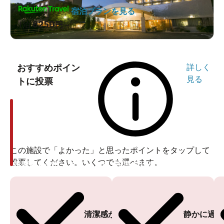
宿泊プランを見る
8250
1泊
円～
おすすめポイン
詳しく
見る
トに投票
この施設で「よかった」と思ったポイントをタップして
投票してください。いくつでも選べます。
投票ありがとうございます
投票ありがとうございます
清潔感がある
静かに過ご