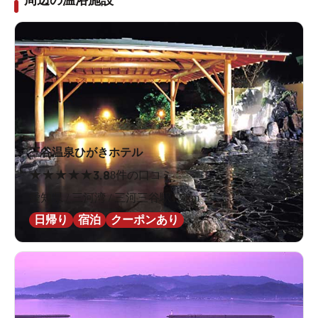
周辺の温浴施設
三谷温泉ひがきホテル
★
★
★
★
★
3.8
8件の口コミ
愛知県 / 三河湾 / 三河三谷駅1.5km
日帰り
宿泊
クーポンあり