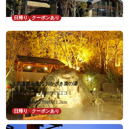
愛知県 / 豊橋 / 下地駅991m
日帰り
クーポンあり
大庭園露天風呂 おかざき楽の湯
★
★
★
★
★
3.6
18件の口コミ
愛知県 / 岡崎 / 岡崎駅1.2km
日帰り
クーポンあり