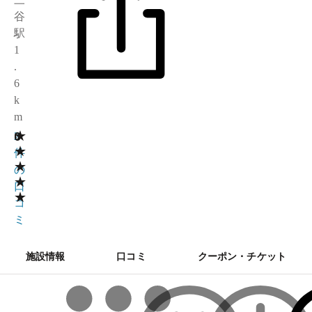
谷
駅
1
.
6
k
m
★
0
2
★
件
★
の
★
口
★
コ
ミ
施設情報
口コミ
クーポン・チケット