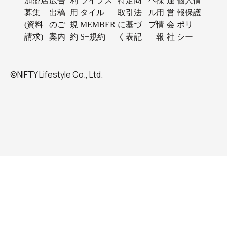
加盟店
広告
利
ライフス
特定商
ヘ
採
運
個人情
募集
出稿
用
タイル
取引法
ル
用
営
報保護
(資料
のご
規
MEMBER
に基づ
プ
情
会
ポリ
請求)
案内
約
S+規約
く表記
報
社
シー
©NIFTY Lifestyle Co., Ltd.