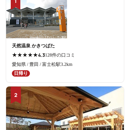
1
天然温泉 かきつばた
★
★
★
★
★
4.3
128件の口コミ
愛知県 / 豊田 / 富士松駅3.2km
日帰り
2