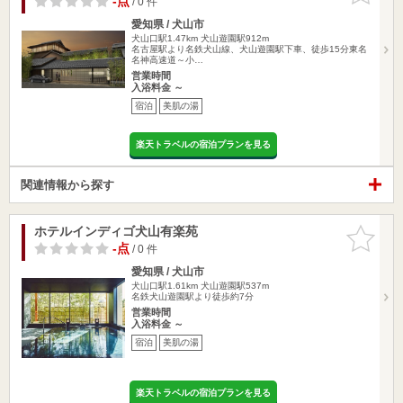
-点
/ 0 件
愛知県 / 犬山市
犬山口駅1.47km
犬山遊園駅912m
名古屋駅より名鉄犬山線、犬山遊園駅下車、徒歩15分東名
名神高速道～小…
営業時間
入浴料金 ～
宿泊
美肌の湯
楽天トラベルの宿泊プランを見る
関連情報から探す
ホテルインディゴ犬山有楽苑
お気に入
りに追加
-点
/ 0 件
愛知県 / 犬山市
犬山口駅1.61km
犬山遊園駅537m
名鉄犬山遊園駅より徒歩約7分
営業時間
入浴料金 ～
宿泊
美肌の湯
楽天トラベルの宿泊プランを見る