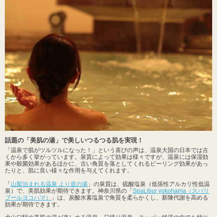
話題の「美肌の湯」で美しいつるつる肌を実現！
「温泉で肌がツルツルになった！」という喜びの声は、温泉大国の日本では古
くから多く挙がっています。泉質によって効果は様々ですが、温泉には保湿効
果や殺菌効果があるほかに、古い角質を落としてくれるピーリング効果があっ
たりと、肌に良い様々な作用を与えてくれます。
「
山梨泊まれる温泉 より道の湯
」の泉質は、硫酸塩泉（低張性アルカリ性低温
泉）で、美肌効果が期待できます。神奈川県の「
SpaLibur yokohama（スパリ
ブールヨコハマ）
」は、炭酸水素塩泉で角質を柔らかくし、新陳代謝を高める
効果が期待できます。