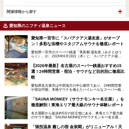
関連情報から探す
愛知県のニフティ温泉ニュース
愛知県一宮市に「スパアクアス湯友楽」がオープ
ン！多彩な浴槽やスタジアムサウナを徹底レポート
愛知県一宮市のスーパー銭湯「美彩都 湯友楽（みさとゆう
らく）」が、2026年6月18日（木）に「スパアクアス湯友
楽」としてリニューアルオープン！
【2026年最新】名古屋のスーパー銭湯おすすめ15
この地で30年にわたり愛され続けてきた施設だからこそ、
選！24時間営業・宿泊・サウナなど目的別に徹底比
地元住民をはじめオープンを待ちわびている人も多いのでは
ないでしょうか。
較
老朽化した設備の補修を機に、2年前からじっくり構想を練
ってきたというだけあって、館内の充実度は想像以上。
愛知県名古屋市は中部地方の中心都市であり、24時間営業
以前の4倍に拡張したという露天エリアや10の浴槽、40人収
や宿泊可能、本格サウナを備えたハイレベルなスーパー銭湯
容の巨大なスタジアムサウナに、岩盤浴やリラクゼーション
が密集する激戦区です。
までまるごと楽しめる施設に生まれ変わりました。
「SAUNA MONKEY（サウナモンキー名古屋）」を
そのため、「日々の仕事の疲れを心身ともにリセットした
今回は、全面リニューアルして新しくなった「スパアクアス
徹底解剖！東海エリア最大級のサウナ体験レポート
い」「休日に時間を忘れて1日中ダラダラ過ごしたい」「コ
湯友楽」に一足早くお邪魔して取材してきました！
スパ良く非日常の極上体験を味わいたい」人向けの施設が多
名古屋駅から徒歩約5分の好立地にある、東海エリア最大級
くある点が魅力です！
のサウナ施設「SAUNA MONKEY/サウナモンキー名古屋」
をご存じですか？
今回は、名古屋市でおすすめのスーパー銭湯を紹介します。
「名古屋駅周辺ってサウナが少ないよね」という声をよく耳
お好みの温泉施設を見つけて楽しんでくださいね。
「猿投温泉 癒しの宿 金泉閣」がリニューアル！天