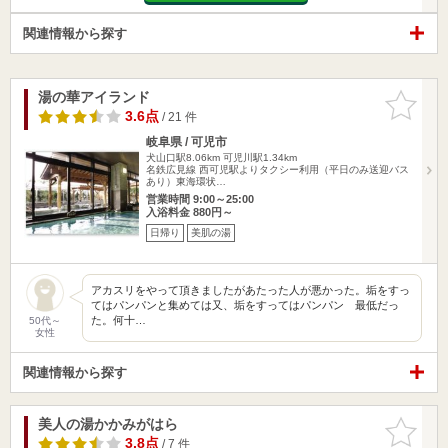
関連情報から探す
湯の華アイランド
お気に入
りに追加
3.6点
/ 21 件
岐阜県 / 可児市
犬山口駅8.06km
可児川駅1.34km
名鉄広見線 西可児駅よりタクシー利用（平日のみ送迎バス
あり）東海環状…
営業時間 9:00～25:00
入浴料金 880円～
日帰り
美肌の湯
アカスリをやって頂きましたがあたった人が悪かった。垢をすっ
てはパンパンと集めては又、垢をすってはパンパン 最低だっ
た。何十…
50代～
女性
関連情報から探す
美人の湯かかみがはら
お気に入
りに追加
3.8点
/ 7 件