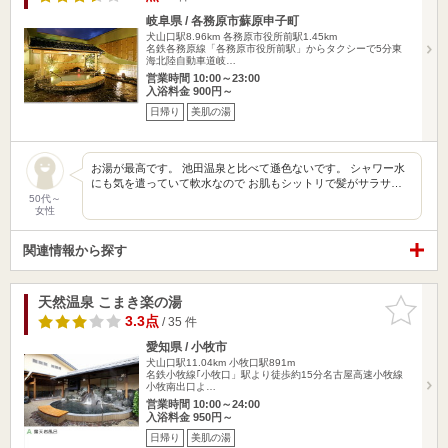
岐阜県 / 各務原市蘇原申子町
犬山口駅8.96km
各務原市役所前駅1.45km
名鉄各務原線「各務原市役所前駅」からタクシーで5分東
海北陸自動車道岐…
営業時間 10:00～23:00
入浴料金 900円～
日帰り
美肌の湯
お湯が最高です。 池田温泉と比べて遜色ないです。 シャワー水
にも気を遣っていて軟水なので お肌もシットリで髪がサラサ…
50代～
女性
関連情報から探す
天然温泉 こまき楽の湯
お気に入
りに追加
3.3点
/ 35 件
愛知県 / 小牧市
犬山口駅11.04km
小牧口駅891m
名鉄小牧線｢小牧口」駅より徒歩約15分名古屋高速小牧線
小牧南出口よ…
営業時間 10:00～24:00
入浴料金 950円～
日帰り
美肌の湯