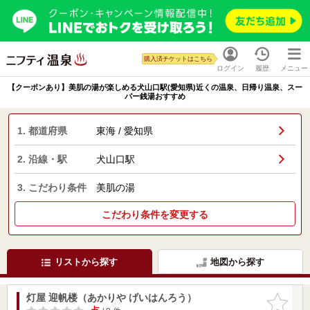
購入済チケットはこちら
ログイン
履歴
メニュー
【クーポンあり】美肌の湯が楽しめる犬山口駅(愛知県)近くの温泉、日帰り温泉、スー
パー銭湯おすすめ
1. 都道府県
東海 / 愛知県
2. 沿線・駅
犬山口駅
3. こだわり条件
美肌の湯
こだわり条件を変更する
リストから探す
地図から探す
灯屋 迎帆楼（あかりや げいはんろう）
お気に入
りに追加