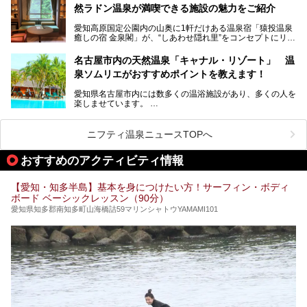
にするだけあり、アクセスの良さにも胸が高鳴ります。
然ラドン温泉が満喫できる施設の魅力をご紹介
今回は普段は男性専用となっているパブリックサウナが、女
性専用で公開される『レディースデー』が開催されたので、
愛知高原国定公園内の山奥に1軒だけある温泉宿「猿投温泉
さっそく取材してきました！
癒しの宿 金泉閣」が、“しあわせ隠れ里”をコンセプトにリニ
ューアルオープンします。
名古屋市内の天然温泉「キャナル・リゾート」 温
天然ラドン温泉が堪能できるお風呂や、新設・改装された客
泉ソムリエがおすすめポイントを教えます！
室、地元の食材と温泉水で作られたお料理……。
新しくなった「猿投温泉 癒しの宿 金泉閣」の魅力を丸ごと
愛知県名古屋市内には数多くの温浴施設があり、多くの人を
ご紹介します。
楽しませています。
その中でも今回は「キャナル・リゾート」について、温泉ソ
ムリエの目線で紹介していきます！
ニフティ温泉ニュースTOPへ
名古屋市内にはスーパー銭湯や日帰り温泉が多く、「どこに
行こうかな？」と悩んでしまう方も多いと思います。
おすすめのアクティビティ情報
ぜひこの記事を参考にして「キャナル・リゾート」に出かけ
てみるのはいかがでしょうか？
【愛知・知多半島】基本を身につけたい方！サーフィン・ボディ
ボード ベーシックレッスン（90分）
愛知県知多郡南知多町山海橋詰59マリンシャトウYAMAMI101