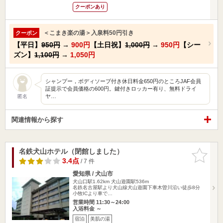
クーポンあり
＜こまき楽の湯＞入泉料50円引き
クーポン
【平日】
950円
→
900円
【土日祝】
1,000円
→
950円
【シー
ズン】
1,100円
→
1,050円
シャンプー，ボディソープ付き休日料金650円のところJAF会員
証提示で会員価格の600円。鍵付きロッカー有り、無料ドライ
ヤ…
匿名
関連情報から探す
名鉄犬山ホテル（閉館しました）
お気に入
りに追加
3.4点
/ 7 件
愛知県 / 犬山市
犬山口駅1.62km
犬山遊園駅536m
名鉄名古屋駅より犬山線犬山遊園下車木曽川沿い徒歩8分
小牧ICより車で…
営業時間 11:30～24:00
入浴料金 ～
宿泊
美肌の湯