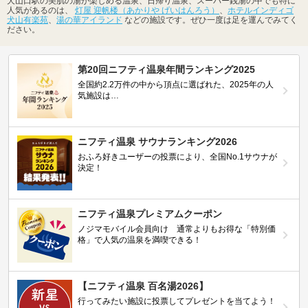
犬山口駅の美肌の湯が楽しめる温泉、日帰り温泉、スーパー銭湯の中でも特に
人気があるのは、
灯屋 迎帆楼（あかりや げいはんろう）
、
ホテルインディゴ
犬山有楽苑
、
湯の華アイランド
などの施設です。ぜひ一度は足を運んでみてく
ださい。
第20回ニフティ温泉年間ランキング2025
全国約2.2万件の中から頂点に選ばれた、2025年の人
気施設は…
ニフティ温泉 サウナランキング2026
おふろ好きユーザーの投票により、全国No.1サウナが
決定！
ニフティ温泉プレミアムクーポン
ノジマモバイル会員向け 通常よりもお得な「特別価
格」で人気の温泉を満喫できる！
【ニフティ温泉 百名湯2026】
行ってみたい施設に投票してプレゼントを当てよう！