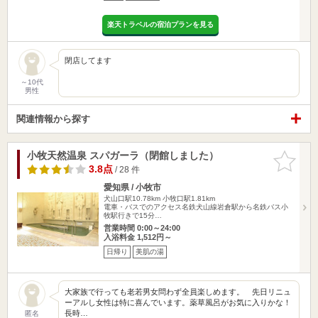
楽天トラベルの宿泊プランを見る
閉店してます
～10代
男性
関連情報から探す
小牧天然温泉 スパガーラ（閉館しました）
お気に入
りに追加
3.8点
/ 28 件
愛知県 / 小牧市
犬山口駅10.78km
小牧口駅1.81km
電車・バスでのアクセス名鉄犬山線岩倉駅から名鉄バス小
牧駅行きで15分…
営業時間 0:00～24:00
入浴料金 1,512円～
日帰り
美肌の湯
大家族で行っても老若男女問わず全員楽しめます。 先日リニュ
ーアルし女性は特に喜んでいます。薬草風呂がお気に入りかな！
長時…
匿名