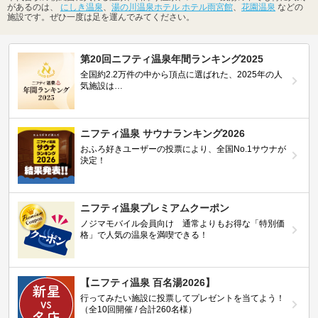
があるのは、
にしき温泉
、
湯の川温泉ホテル ホテル雨宮館
、
花園温泉
などの
施設です。ぜひ一度は足を運んでみてください。
第20回ニフティ温泉年間ランキング2025
全国約2.2万件の中から頂点に選ばれた、2025年の人
気施設は…
ニフティ温泉 サウナランキング2026
おふろ好きユーザーの投票により、全国No.1サウナが
決定！
ニフティ温泉プレミアムクーポン
ノジマモバイル会員向け 通常よりもお得な「特別価
格」で人気の温泉を満喫できる！
【ニフティ温泉 百名湯2026】
行ってみたい施設に投票してプレゼントを当てよう！
（全10回開催 / 合計260名様）