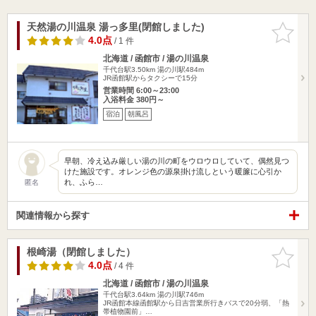
天然湯の川温泉 湯っ多里(閉館しました)
お気に入
りに追加
4.0点
/ 1 件
北海道 / 函館市 / 湯の川温泉
千代台駅3.50km
湯の川駅484m
JR函館駅からタクシーで15分
営業時間 6:00～23:00
入浴料金 380円～
宿泊
朝風呂
早朝、冷え込み厳しい湯の川の町をウロウロしていて、偶然見つ
けた施設です。オレンジ色の源泉掛け流しという暖簾に心引か
れ、ふら…
匿名
関連情報から探す
根崎湯（閉館しました）
お気に入
りに追加
4.0点
/ 4 件
北海道 / 函館市 / 湯の川温泉
千代台駅3.64km
湯の川駅746m
JR函館本線函館駅から日吉営業所行きバスで20分弱、「熱
帯植物園前」…