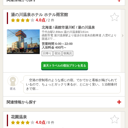
湯の川温泉ホテル ホテル雨宮館
お気に入
りに追加
4.0点
/ 2 件
北海道 / 函館市湯川町 / 湯の川温泉
千代台駅2.89km
湯の川温泉駅161m
函館市電 湯川温泉駅より徒歩2分道央自動車道 八雲ICより
国道277…
営業時間 6:00～22:00
入浴料金 400円～
日帰り
宿泊
朝風呂
楽天トラベルの宿泊プランを見る
空港の管制塔のような感じの宿。でかでかと看板が掲げられて
いるので、ちょっとガックリ来るが、とにかく安い。１泊朝食付
きで宿…
匿名
関連情報から探す
花園温泉
お気に入
りに追加
4.0点
/ 8 件