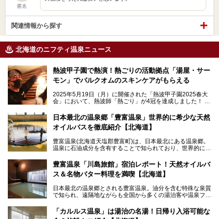
匿名
関連情報から探す
北海道のニフティ温泉ニュース
熱波甲子園で熱演！熱ごりの活動拠点「湯屋・サー
モン」でバルクオムのスキンケアがもらえる
2025年5月19日（月）に開催された「熱波甲子園2025春大
会」において、熱波師「熱ごり」が4冠を達成しました！
このたび、バルクオム賞の受賞を記念して、熱ごりさんの活
動拠点である北海道の銭湯「湯屋・サーモン」にて、メンズ
日本最北の温泉郷「豊富温泉」世界的に希少な天然
スキンケアブランド バルクオムの「ONE DAY KIT」を数量
オイルバスを徹底紹介【北海道】
限定でプレゼントいたします。
老若男女問わず、多くの方にご体験いただける製品ですの
豊富温泉(北海道天塩郡豊富町)は、日本最北にある温泉郷。
で、ぜひお試しください。※6月13日配布開始、なくなり次
温泉に石油成分を含有することで知られており、世界的にも
第終了
大変希少な泉質です。また、油分が乾癬やアトピー性皮膚炎
に特効があると言われ、遠隔地ながらも全国から湯治・療養
───
豊富温泉「川島旅館」宿泊レポート！天然オイルバ
目的で多くの人々が訪れます。
提供元：株式会社バルクオム【PR】
ス＆名物バター料理を満喫【北海道】
この記事は株式会社バルクオム商品のPR記事です。
今回、四半世紀以上に渡り全国の温泉を巡り続ける筆者が現
日本最北の温泉郷とされる豊富温泉。油分を含む特殊な泉質
地体験し、独自の視点で豊富温泉の“天然オイルバス”をレポ
で知られ、遠隔地ながらも全国から多くの湯治客や温泉ファ
ート。温泉地概要や日帰り入浴施設をはじめ、宿泊施設・ア
ンが訪れる地です。
クセスまで徹底紹介します！
「カルルス温泉」は湯治の名湯！日帰り入浴可能な
「川島旅館」は、豊富温泉の開湯当初から営業する老舗旅