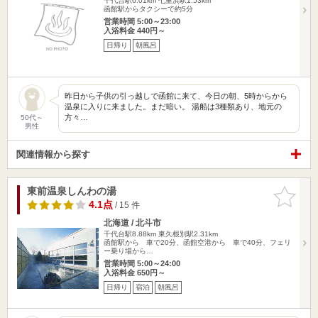
千代台駅6.01km
七重浜駅1.53km
函館駅からタクシーで約5分
営業時間 5:00～23:00
入浴料金 440円～
日帰り
朝風呂
昨日から子供の引っ越しで函館に来て、今日の朝、5時からから
温泉に入りに来ました。まだ暗い。 湯船は3種類あり、地元の
方々…
50代～
男性
関連情報から探す
東前温泉しんわの湯
お気に入
りに追加
4.1点
/ 15 件
北海道 / 北斗市
千代台駅8.88km
東久根別駅2.31km
函館駅から 車で20分、函館空港から 車で40分、フェリ
ー乗り場から…
営業時間 5:00～24:00
入浴料金 650円～
日帰り
宿泊
朝風呂