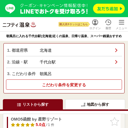
購入済チケットはこちら
ログイン
履歴
メニュー
朝風呂に入れる千代台駅(北海道)近くの温泉、日帰り温泉、スーパー銭湯おすすめ
1. 都道府県
北海道
2. 沿線・駅
千代台駅
3. こだわり条件
朝風呂
こだわり条件を変更する
リストから探す
地図から探す
OMO5函館 by 星野リゾート
お気に入
りに追加
5.0点
/ 1 件