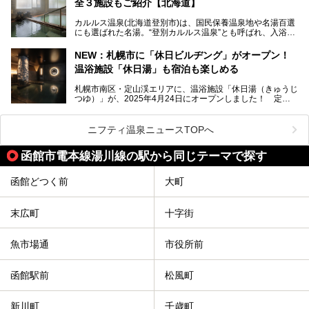
全３施設もご紹介【北海道】
館。とりわけ温泉の良さと名物のバター料理に定評があり、
口コミの評判も非常に高い宿。今回は筆者自ら宿泊し、自慢
カルルス温泉(北海道登別市)は、国民保養温泉地や名湯百選
の温泉や料理をはじめ、パブリックスペース・客室など宿の
にも選ばれた名湯。“登別カルルス温泉”とも呼ばれ、入浴剤
全貌を徹底的にご紹介します！
としてその名を聞いたことがある方も多いでしょう。観光色
豊かな登別温泉とは対照的な存在で、今も湯治場的な要素が
NEW：札幌市に「休日ビルヂング」がオープン！
残る閑静な温泉地です。
温浴施設「休日湯」も宿泊も楽しめる
今回、四半世紀以上に渡り全国の温泉を巡り続ける筆者が現
札幌市南区・定山渓エリアに、温浴施設「休日湯（きゅうじ
地体験し、カルルス温泉をご紹介。温泉地の概要や泉質解説
つゆ）」が、2025年4月24日にオープンしました！ 定山
をはじめ、日帰り入浴可能な全３施設の紹介・周辺観光・ア
渓の新たなランドマーク「休日ビルヂング」として誕生した
クセスまで徹底紹介します！
この施設は、温泉・サウナの「休日湯」・ラウンジの「THE
LOUNGE DAYOF」・グルメ「休日洋麺店」・ホテル「エク
ニフティ温泉ニュースTOPへ
スクラメーションホテル」で構成された、まさに大人の癒し
空間。
函館市電本線湯川線の駅から同じテーマで探す
今回は、そんな「休日ビルヂング」の魅力を5つのポイント
からご紹介します。
函館どつく前
大町
末広町
十字街
魚市場通
市役所前
函館駅前
松風町
新川町
千歳町