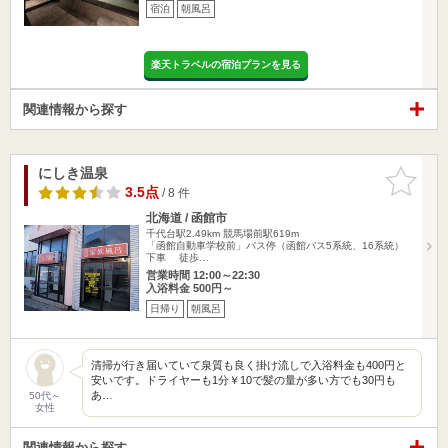
宿泊
朝風呂
楽天トラベルの宿泊プランを見る
関連情報から探す
にしき温泉
お気に入
りに追加
3.5点
/ 8 件
北海道 / 函館市
千代台駅2.49km
競馬場前駅619m
「函館自動車学校前」バス停（函館バス5系統、16系統）
下車 徒歩…
営業時間 12:00～22:30
入浴料金 500円～
日帰り
朝風呂
清掃が行き届いていて泉質も良く掛け流しで入浴料金も400円と
安いです。ドライヤーも1分￥10で髪の量が多い方でも30円も
あ…
50代～
女性
関連情報から探す