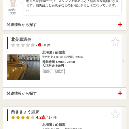
朝風呂がお得(^ー^)ﾉ スタンプを集めると入浴料金が無料になり
ます。朝風呂だと美肌系などのお湯はさまし湯になっています。
…
50代～
女性
関連情報から探す
北美原温泉
お気に入
りに追加
-点
/ 0 件
北海道 / 函館市
千代台駅4.89km
桔梗駅2.69km
営業時間 12:00～24:00
入浴料金 500円～
日帰り
朝風呂
関連情報から探す
西ききょう温泉
お気に入
りに追加
4.2点
/ 17 件
北海道 / 函館市