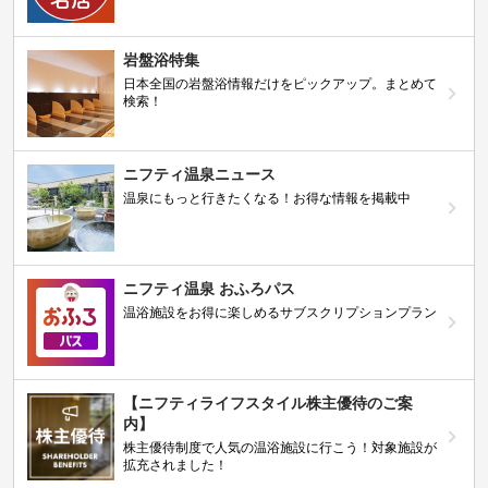
岩盤浴特集
日本全国の岩盤浴情報だけをピックアップ。まとめて
検索！
ニフティ温泉ニュース
温泉にもっと行きたくなる！お得な情報を掲載中
ニフティ温泉 おふろパス
温浴施設をお得に楽しめるサブスクリプションプラン
【ニフティライフスタイル株主優待のご案
内】
株主優待制度で人気の温浴施設に行こう！対象施設が
拡充されました！