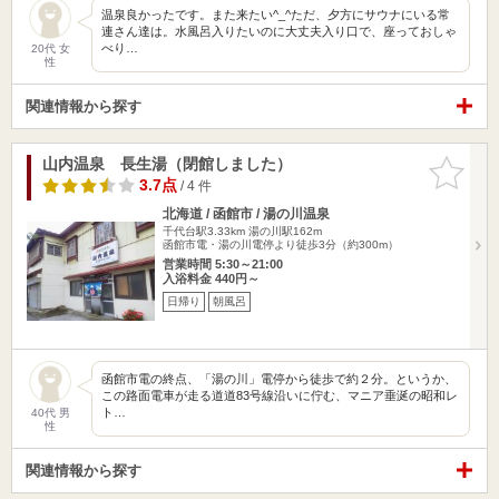
温泉良かったです。また来たい^_^ただ、夕方にサウナにいる常
連さん達は。水風呂入りたいのに大丈夫入り口で、座っておしゃ
べり…
20代 女
性
関連情報から探す
山内温泉 長生湯（閉館しました）
お気に入
りに追加
3.7点
/ 4 件
北海道 / 函館市 / 湯の川温泉
千代台駅3.33km
湯の川駅162m
函館市電・湯の川電停より徒歩3分（約300m）
営業時間 5:30～21:00
入浴料金 440円～
日帰り
朝風呂
函館市電の終点、「湯の川」電停から徒歩で約２分。というか、
この路面電車が走る道道83号線沿いに佇む、マニア垂涎の昭和レ
ト…
40代 男
性
関連情報から探す