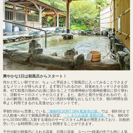
爽やかな1日は朝風呂からスタート！
何かと忙しい朝ですが、ちょっと早起きして朝風呂に入ってみることでさまざ
まなメリットが得られます。まず挙げられるのが、目覚めをスッキリさせる効
果。42℃程度の熱めのお湯に浸かることで自律神経が交感神経優位に切り替わ
り、活動モードのスイッチが入ります。また、血行と発汗が促されるので、む
くみの解消にも効果的。ついでに洗顔や寝癖なおしなどもでき、朝の時間を効
率よく利用できるのも見逃せないポイントです。
早朝5:00から営業している
「湘南RESORT SPA 竜泉寺の湯」
では、朝9:00まで
の入館者へ向けて朝風呂料金を設定。
「しまなみ温泉 喜助の湯」
でも、朝6:00
から10:00の間に入館する場合のサービスタイム料金が用意されており、比較的
空いている時間帯にゆったりと利用することができます。
千代台駅の朝風呂に入れる温泉、日帰り温泉、スーパー銭湯の中でも特に人気