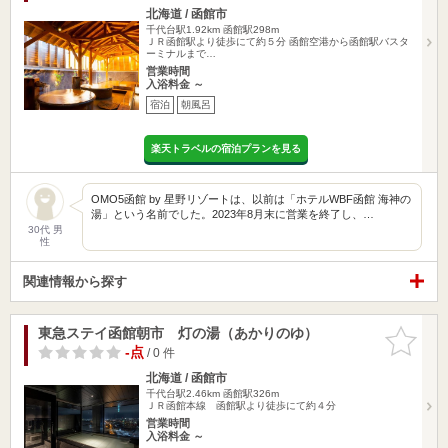
北海道 / 函館市
千代台駅1.92km
函館駅298m
ＪＲ函館駅より徒歩にて約５分 函館空港から函館駅バスタ
ーミナルまで…
営業時間
入浴料金 ～
宿泊
朝風呂
楽天トラベルの宿泊プランを見る
OMO5函館 by 星野リゾートは、以前は「ホテルWBF函館 海神の
湯」という名前でした。2023年8月末に営業を終了し、…
30代 男
性
関連情報から探す
東急ステイ函館朝市 灯の湯（あかりのゆ）
お気に入
りに追加
-点
/ 0 件
北海道 / 函館市
千代台駅2.46km
函館駅326m
ＪＲ函館本線 函館駅より徒歩にて約４分
営業時間
入浴料金 ～