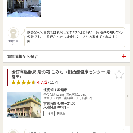
激熱なんて言葉では表現し切れないほど熱い！笑 湯冷め知らずの
名湯です。 常連さんたちは優しく、入り方教えてくれます！
笑 …
30代 男
性
関連情報から探す
函館高温源泉 湯の箱 こみち（旧函館健康センター 湯
お気に入
都里)
りに追加
4.7点
/ 11 件
北海道 / 函館市
千代台駅4.21km
五稜郭駅1.98km
最寄りバス停「南昭和」より徒歩5分
営業時間 0:00～24:00
入浴料金 880円～
日帰り
朝風呂