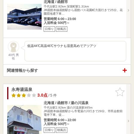
北海道 / 函館市
千代台駅2.92km
深堀町駅1.31km
JR函館本線函館駅から函館バス花園町方面行きで25分、花
園団地通下車…
営業時間 6:00～23:00
入浴料金 500円～
日帰り
朝風呂
低温44℃高温46℃サウナも湿度高めでアツアツ
40代 男
性
関連情報から探す
永寿湯温泉
お気に入
りに追加
3.0点
/ 5 件
北海道 / 函館市 / 湯の川温泉
千代台駅2.92km
湯の川温泉駅465m
JR函館本線函館駅から市電湯の川行きで29分、市民会館前
電停下車、徒…
営業時間 6:00～22:00
入浴料金 500円～
日帰り
朝風呂