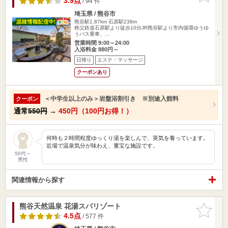
3.9点
/ 94 件
埼玉県 / 熊谷市
熊谷駅1.87km
石原駅238m
秩父鉄道石原駅より徒歩10分JR熊谷駅より市内循環ゆうゆ
うバス乗車、…
営業時間 9:00～24:00
入浴料金 880円～
日帰り
エステ・マッサージ
クーポンあり
＜中学生以上のみ＞岩盤浴割引き ※別途入館料
クーポン
通常
550円
→
450円（100円お得！）
何時も２時間程度ゆっくり湯を楽しんで、英気を養っています。
近場で温泉気分が味わえ、重宝な施設です。
50代～
男性
関連情報から探す
熊谷天然温泉 花湯スパリゾート
お気に入
りに追加
4.5点
/ 577 件