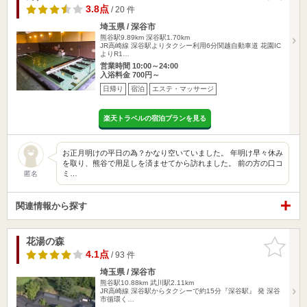
3.8点
/ 20 件
埼玉県 / 深谷市
熊谷駅9.89km
深谷駅1.70km
JR高崎線 深谷駅よりタクシー利用6分関越自動車道 花園IC
よりR1…
営業時間 10:00～24:00
入浴料金 700円～
日帰り
宿泊
エステ・マッサージ
楽天トラベルの宿泊プランを見る
お正月明けの平日の為？かなり空いていました。 年明け早々休み
を取り、熊谷で用足しを済ませてから訪れました。 前の方の口コ
ミ…
匿名
関連情報から探す
花湯の森
お気に入
りに追加
4.1点
/ 93 件
埼玉県 / 深谷市
熊谷駅10.88km
武川駅2.11km
JR高崎線 深谷駅からタクシーで約15分『深谷駅』 発 深谷
市循環く…