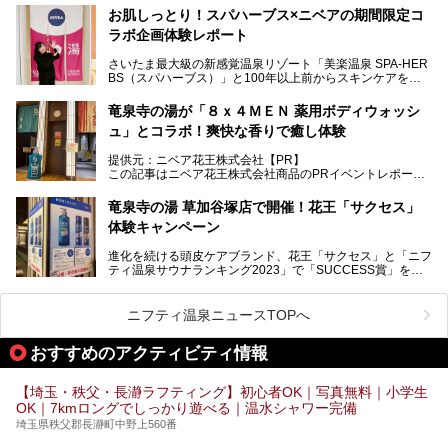
お肌しっとり！スパハーブス×ニベアの期間限定コ
今年の4月1日から楽久屋グループの一員となった「湯舞音
ラボ企画体験レポート
（ユブネ）」が新ブランド「YUBUNE SAUNA PARK」を立
ち上げました。
さいたま最大級の新感覚温泉リゾート「美楽温泉 SPA-HER
湯舞音らしいサウナにこだわった遊び心満点の"銭湯×屋外サ
BS（スパハーブス）」と100年以上前からスキンケアを考
ウナ"施設で、男女別のお風呂のほか、水着やサウナ着で楽
案してきた「ニベア」が、期間限定でコラボ企画を開催中。
しめる男女共用屋外サウナや飲食できるととのいスペースな
読者モデルやインスタグラマーとして活躍している、美容＆
ど、ユニークなポイントがいっぱい！
竜泉寺の湯が「８ｘ４ＭＥＮ 薬用ボディウォッシ
スパ大好きの畑瀬愛さんと取材してきました。
オープン前取材に行ってきましたので、早速どこより詳しく
ュ」とコラボ！爽快な香りで癒し体験
紹介しちゃいます！
───
提供元：ニベア花王株式会社【PR】
提供元：ニベア花王株式会社【PR】
この記事はニベア花王株式会社商品のPRイベントレポート
この記事はニベア花王株式会社商品のPRイベントレポート
記事です。
記事です。
竜泉寺の湯 草加谷塚店で開催！花王「サクセス」
ーーー
体験キャンペーン
注目のボディウォッシュアイテム「８ｘ４ＭＥＮ 薬用ボデ
ィウォッシュ」と「ニフティ温泉年間ランキング2021」で
進化を続ける頭皮ケアブランド、花王「サクセス」と「ニフ
全国総合2位にランクインした人気温浴施設「竜泉寺の湯 草
ティ温泉サウナランキング2023」で「SUCCESS賞」を獲
加谷塚店」がコラボイベントを期間限定で開催中ということ
得した人気温浴施設「竜泉寺の湯 草加谷塚店」がコラボイ
で早速訪問！
ベントを開催。
気になるその内容をチェックしてきました！
ニフティ温泉ニュースTOPへ
早速訪問し、気になるその内容を取材してきました！
おすすめのアクティビティ情報
───
提供元：花王株式会社【PR】
この記事は花王株式会社商品のPRイベントレポート記事で
【埼玉・秩父・長瀞ラフティング】初心者OK｜写真無料｜小学生
す。
OK｜7kmロングでしっかり遊べる｜温水シャワー完備
埼玉県秩父郡長瀞町中野上560番