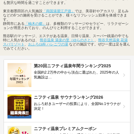
も贅沢な時間を過ごすことができます。
東京都墨田区の人気施設
「両国湯屋江戸遊」
では、美容針やアカスリ、足もみ
などの6つの施術を受けることができ、様々なリフレッシュ効果を体感できま
す。
静岡市にある
「柚木の郷」
は、多種類のマッサージやセラピー、リラクゼーシ
ョンが用意されており、のんびりと利用することができます。
熊谷駅のマッサージ、エステがある温泉、日帰り温泉、スーパー銭湯の中でも
特に人気があるのは、
熊谷温泉 湯楽の里（ゆらのさと）
、
熊谷天然温泉 花湯
スパリゾート
、
おふろcafé ハレニワの湯
などの施設です。ぜひ一度は足を運ん
でみてください。
第20回ニフティ温泉年間ランキング2025
全国約2.2万件の中から頂点に選ばれた、2025年の人
気施設は…
ニフティ温泉 サウナランキング2026
おふろ好きユーザーの投票により、全国No.1サウナが
決定！
ニフティ温泉プレミアムクーポン