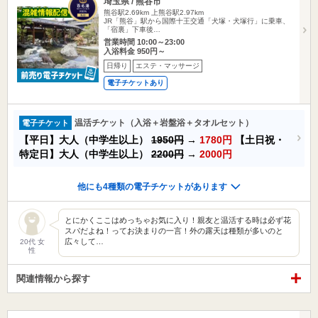
埼玉県 / 熊谷市
熊谷駅2.69km
上熊谷駅2.97km
JR「熊谷」駅から国際十王交通「犬塚・犬塚行」に乗車、
「宿裏」下車後…
営業時間 10:00～23:00
入浴料金 950円～
日帰り
エステ・マッサージ
電子チケットあり
温活チケット（入浴＋岩盤浴＋タオルセット）
電子チケット
【平日】大人（中学生以上）
1950円
→
1780円
【土日祝・
特定日】大人（中学生以上）
2200円
→
2000円
他にも4種類の電子チケットがあります
とにかくここはめっちゃお気に入り！親友と温活する時は必ず花
スパだよね！ってお決まりの一言！外の露天は種類が多いのと
広々して…
20代 女
性
関連情報から探す