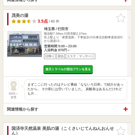
茂美の湯
お気に入
りに追加
3.5点
/ 40 件
埼玉県 / 行田市
熊谷駅7.58km
行田市駅2.07km
吹上駅より「産業道路」下車徒歩15分東北自動車道加須IC
から国道12…
営業時間 9:00～23:00
入浴料金 870円～
日帰り
宿泊
エステ・マッサージ
楽天トラベルの宿泊プランを見る
まずここに行ったのはテレビ番組「なないろ日和」で紹介があっ
たから。 その割には空いていました。 炭酸泉はあるんだけれど
も片…
50代～
女性
関連情報から探す
国済寺天然温泉 美肌の湯（こくさいじてんねんおんせ
お気に入
ん）
りに追加