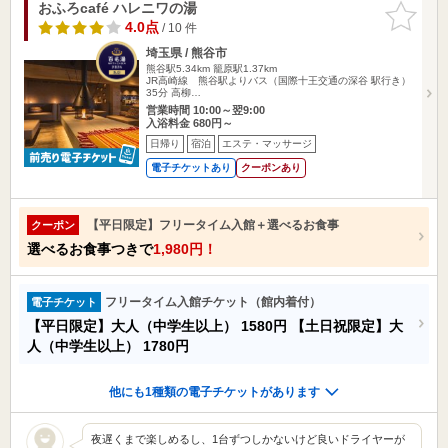
おふろcafé ハレニワの湯
お気に入
りに追加
4.0点
/ 10 件
埼玉県 / 熊谷市
熊谷駅5.34km
籠原駅1.37km
JR高崎線 熊谷駅よりバス（国際十王交通の深谷 駅行き）
35分 高柳…
営業時間 10:00～翌9:00
入浴料金 680円～
日帰り
宿泊
エステ・マッサージ
電子チケットあり
クーポンあり
【平日限定】フリータイム入館＋選べるお食事
クーポン
選べるお食事つきで
1,980円！
フリータイム入館チケット（館内着付）
電子チケット
【平日限定】大人（中学生以上）
1580円
【土日祝限定】大
人（中学生以上）
1780円
他にも1種類の電子チケットがあります
夜遅くまで楽しめるし、1台ずつしかないけど良いドライヤーが