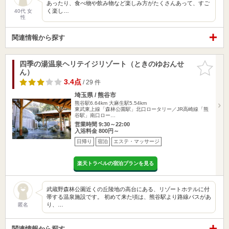
あったり、食べ物や飲み物など楽しみ方がたくさんあって、すご
く楽し…
40代 女
性
関連情報から探す
四季の湯温泉ヘリテイジリゾート（ときのゆおんせ
お気に入
ん）
りに追加
3.4点
/ 29 件
埼玉県 / 熊谷市
熊谷駅6.64km
大麻生駅5.54km
東武東上線「森林公園駅」北口ロータリー／JR高崎線「熊
谷駅」南口ロー…
営業時間 9:30～22:00
入浴料金 800円～
日帰り
宿泊
エステ・マッサージ
楽天トラベルの宿泊プランを見る
武蔵野森林公園近くの丘陵地の高台にある、リゾートホテルに付
帯する温泉施設です。 初めて来た頃は、熊谷駅より路線バスがあ
り、…
匿名
関連情報から探す