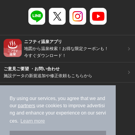
ニフティ温泉アプリ
地図から温泉検索！お得な限定クーポンも！
今すぐダウンロード！
ご意見ご要望 ・お問い合わせ
施設データの新規追加や修正依頼もこちらから
スマートフォン
/
PC
加盟店募集（資料請求）
広告出稿のご案内
By using our services, you agree that we and
our
partners
use cookies to improve advertisi
利用規約
ライフスタイルMEMBERS+規約
ng and enhance your experience on our servi
特定商取引法に基づく表記
ヘルプ
採用情報
ces.
Learn more
運営会社
個人情報保護ポリシー
©NIFTY Lifestyle Co., Ltd.