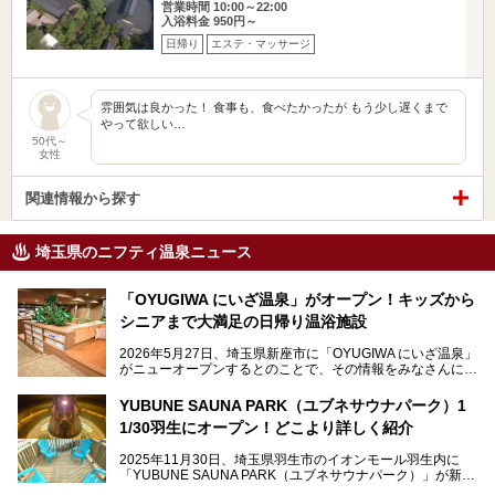
営業時間 10:00～22:00
入浴料金 950円～
日帰り
エステ・マッサージ
雰囲気は良かった！ 食事も、食べたかったが もう少し遅くまで
やって欲しい…
50代～
女性
関連情報から探す
埼玉県のニフティ温泉ニュース
「OYUGIWA にいざ温泉」がオープン！キッズから
シニアまで大満足の日帰り温浴施設
2026年5月27日、埼玉県新座市に「OYUGIWA にいざ温泉」
がニューオープンするとのことで、その情報をみなさんにい
ち早くお伝えしようとひと足お先に取材訪問。
YUBUNE SAUNA PARK（ユブネサウナパーク）1
メインとなる黒湯の天然温泉や本格的なサウナをはじめ、4
1/30羽生にオープン！どこより詳しく紹介
種類のリラックスルームやお食事処、他施設とは一線を画す
キッズコーナーなど、施設の隅々までたっぷりとチェックし
2025年11月30日、埼玉県羽生市のイオンモール羽生内に
てきました！
「YUBUNE SAUNA PARK（ユブネサウナパーク）」が新規
オープン！