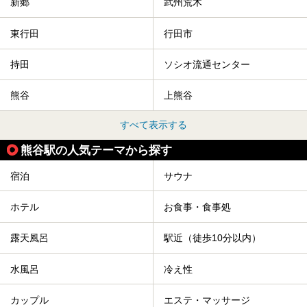
新郷
武州荒木
東行田
行田市
持田
ソシオ流通センター
熊谷
上熊谷
すべて表示する
熊谷駅の人気テーマから探す
宿泊
サウナ
ホテル
お食事・食事処
露天風呂
駅近（徒歩10分以内）
水風呂
冷え性
カップル
エステ・マッサージ