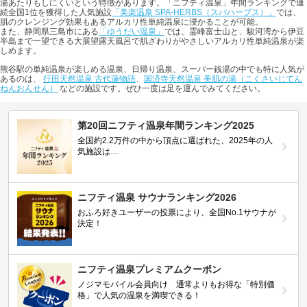
湯あたりもしにくいという特徴があります。「ニフティ温泉」年間ランキングで連
続全国1位を獲得した人気施設
「美楽温泉 SPA-HERBS（スパハーブス）」
では、
肌のクレンジング効果もあるアルカリ性単純温泉に浸かることが可能。
また、静岡県三島市にある
「ゆうだい温泉」
では、霊峰富士山と、駿河湾から伊豆
半島まで一望できる大展望露天風呂で肌ざわりがやさしいアルカリ性単純温泉が楽
しめます。
熊谷駅の単純温泉が楽しめる温泉、日帰り温泉、スーパー銭湯の中でも特に人気が
あるのは、
行田天然温泉 古代蓮物語
、
国済寺天然温泉 美肌の湯（こくさいじてん
ねんおんせん）
などの施設です。ぜひ一度は足を運んでみてください。
第20回ニフティ温泉年間ランキング2025
全国約2.2万件の中から頂点に選ばれた、2025年の人
気施設は…
ニフティ温泉 サウナランキング2026
おふろ好きユーザーの投票により、全国No.1サウナが
決定！
ニフティ温泉プレミアムクーポン
ノジマモバイル会員向け 通常よりもお得な「特別価
格」で人気の温泉を満喫できる！