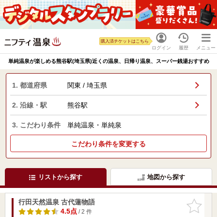
購入済チケットはこちら
ログイン
履歴
メニュー
単純温泉が楽しめる熊谷駅(埼玉県)近くの温泉、日帰り温泉、スーパー銭湯おすすめ
1. 都道府県
関東 / 埼玉県
2. 沿線・駅
熊谷駅
3. こだわり条件
単純温泉・単純泉
こだわり条件を変更する
リストから探す
地図から探す
行田天然温泉 古代蓮物語
お気に入
りに追加
4.5点
/ 2 件