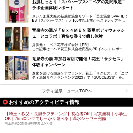
お肌しっとり！スパハーブス×ニベアの期間限定コ
今年の4月1日から楽久屋グループの一員となった「湯舞音
ラボ企画体験レポート
（ユブネ）」が新ブランド「YUBUNE SAUNA PARK」を立
ち上げました。
さいたま最大級の新感覚温泉リゾート「美楽温泉 SPA-HER
湯舞音らしいサウナにこだわった遊び心満点の"銭湯×屋外サ
BS（スパハーブス）」と100年以上前からスキンケアを考
ウナ"施設で、男女別のお風呂のほか、水着やサウナ着で楽
案してきた「ニベア」が、期間限定でコラボ企画を開催中。
しめる男女共用屋外サウナや飲食できるととのいスペースな
読者モデルやインスタグラマーとして活躍している、美容＆
ど、ユニークなポイントがいっぱい！
竜泉寺の湯が「８ｘ４ＭＥＮ 薬用ボディウォッシ
スパ大好きの畑瀬愛さんと取材してきました。
オープン前取材に行ってきましたので、早速どこより詳しく
ュ」とコラボ！爽快な香りで癒し体験
紹介しちゃいます！
───
提供元：ニベア花王株式会社【PR】
提供元：ニベア花王株式会社【PR】
この記事はニベア花王株式会社商品のPRイベントレポート
この記事はニベア花王株式会社商品のPRイベントレポート
記事です。
記事です。
竜泉寺の湯 草加谷塚店で開催！花王「サクセス」
ーーー
体験キャンペーン
注目のボディウォッシュアイテム「８ｘ４ＭＥＮ 薬用ボデ
ィウォッシュ」と「ニフティ温泉年間ランキング2021」で
進化を続ける頭皮ケアブランド、花王「サクセス」と「ニフ
全国総合2位にランクインした人気温浴施設「竜泉寺の湯 草
ティ温泉サウナランキング2023」で「SUCCESS賞」を獲
加谷塚店」がコラボイベントを期間限定で開催中ということ
得した人気温浴施設「竜泉寺の湯 草加谷塚店」がコラボイ
で早速訪問！
ベントを開催。
気になるその内容をチェックしてきました！
ニフティ温泉ニュースTOPへ
早速訪問し、気になるその内容を取材してきました！
おすすめのアクティビティ情報
───
提供元：花王株式会社【PR】
この記事は花王株式会社商品のPRイベントレポート記事で
【埼玉・秩父・長瀞ラフティング】初心者OK｜写真無料｜小学生
す。
OK｜7kmロングでしっかり遊べる｜温水シャワー完備
埼玉県秩父郡長瀞町中野上560番