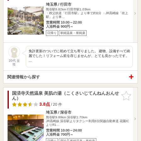
埼玉県 / 行田市
熊谷駅6.82km
行田市駅1.03km
・秩父鉄道「行田市駅」より車で約6分 ・JR高崎線「吹上
駅」より車…
営業時間 10:00～22:00
入浴料金 900円～
日帰り
単純温泉・単純泉
免許更新のついでに初めて立ち寄りました。 建物、設備すべて綺
麗でした！リフォーム前を存じませんが、とても良かったです。
…
20代 女
性
関連情報から探す
国済寺天然温泉 美肌の湯（こくさいじてんねんおんせ
お気に入
ん）
りに追加
3.8点
/ 20 件
埼玉県 / 深谷市
熊谷駅9.89km
深谷駅1.70km
JR高崎線 深谷駅よりタクシー利用6分関越自動車道 花園IC
よりR1…
営業時間 10:00～24:00
入浴料金 700円～
日帰り
宿泊
単純温泉・単純泉