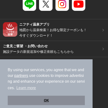
ニフティ温泉アプリ
地図から温泉検索！お得な限定クーポンも！
今すぐダウンロード！
ご意見ご要望 ・お問い合わせ
施設データの新規追加や修正依頼もこちらから
スマートフォン
/
PC
加盟店募集（資料請求）
広告出稿のご案内
By using our services, you agree that we and
our
partners
use cookies to improve advertisi
利用規約
ライフスタイルMEMBERS+規約
ng and enhance your experience on our servi
特定商取引法に基づく表記
ヘルプ
採用情報
ces.
Learn more
運営会社
個人情報保護ポリシー
©NIFTY Lifestyle Co., Ltd.
OK