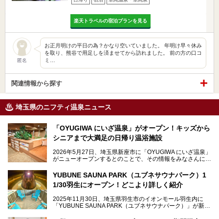
楽天トラベルの宿泊プランを見る
お正月明けの平日の為？かなり空いていました。 年明け早々休み
を取り、熊谷で用足しを済ませてから訪れました。 前の方の口コ
ミ…
匿名
関連情報から探す
埼玉県のニフティ温泉ニュース
「OYUGIWA にいざ温泉」がオープン！キッズから
シニアまで大満足の日帰り温浴施設
2026年5月27日、埼玉県新座市に「OYUGIWA にいざ温泉」
がニューオープンするとのことで、その情報をみなさんにい
ち早くお伝えしようとひと足お先に取材訪問。
YUBUNE SAUNA PARK（ユブネサウナパーク）1
メインとなる黒湯の天然温泉や本格的なサウナをはじめ、4
1/30羽生にオープン！どこより詳しく紹介
種類のリラックスルームやお食事処、他施設とは一線を画す
キッズコーナーなど、施設の隅々までたっぷりとチェックし
2025年11月30日、埼玉県羽生市のイオンモール羽生内に
てきました！
「YUBUNE SAUNA PARK（ユブネサウナパーク）」が新規
オープン！