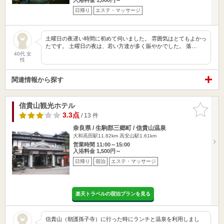
日帰り
エステ・マッサージ
土曜日の夜遅い時間に初めて伺いました。 雰囲気はとてもよかっ
たです。 土曜日の夜は、若い方達が多く賑やかでした。 落…
40代 女
性
関連情報から探す
信貴山観光ホテル
お気に入
りに追加
3.3点
/ 13 件
奈良県 / 生駒郡三郷町 / 信貴山温泉
大和高田駅11.82km
高安山駅1.61km
営業時間 11:00～15:00
入浴料金 1,500円～
日帰り
宿泊
エステ・マッサージ
楽天トラベルの宿泊プランを見る
信貴山（朝護孫子寺）に行った時にランチと温泉を利用しまし