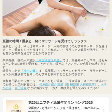
至福の時間！温泉と一緒にマッサージを受けてリラックス
温泉といえば、やっぱりマッサージ！入浴の前後にのんびりマッサージを受け
ることで筋肉をしっかりほぐしてくれるので、リラックス効果が倍増し、とて
も贅沢な時間を過ごすことができます。
東京都墨田区の人気施設
「両国湯屋江戸遊」
では、美容針やアカスリ、足もみ
などの6つの施術を受けることができ、様々なリフレッシュ効果を体感できま
す。
静岡市にある
「柚木の郷」
は、多種類のマッサージやセラピー、リラクゼーシ
ョンが用意されており、のんびりと利用することができます。
大和高田駅のマッサージ、エステがある温泉、日帰り温泉、スーパー銭湯の中
でも特に人気があるのは、
橿原ぽかぽか温泉（旧 極楽湯 大和橿原店）
、
あす
かの湯
、
太子温泉
などの施設です。ぜひ一度は足を運んでみてください。
第20回ニフティ温泉年間ランキング2025
全国約2.2万件の中から頂点に選ばれた、2025年の人