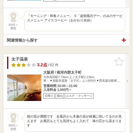
「モーニング・和食メニュー」 ※「超朝風呂デー」のみのサービ
スメニュー アイスコーヒー（おかわり自由）
50代～
男性
関連情報から探す
太子温泉
お気に入
りに追加
3.2点
/ 62 件
大阪府 / 南河内郡太子町
大和高田駅7.78km
上ノ太子駅2.23km
車： ◾️ 南阪奈道路「太子IC」より約5分 ◾️ 西名阪自動車…
営業時間 10:00～21:00
入浴料金 1,000円～
日帰り
宿泊
エステ・マッサージ
桜の花が満開です 女風呂から木蓮の花が綺麗に咲いてるのが見
えます お風呂もとても気持ちよく入れて 体の芯から温まりま
す
50代～
女性