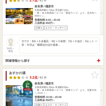
2.7点
/ 81 件
奈良県 / 橿原市
大和高田駅2.73km
浮孔駅716m
・車： ■ 大和高田バイパス「新堂ランプ」より、北方向へ
500ｍ（…
営業時間 8:00～25:00
入浴料金 850円～
日帰り
エステ・マッサージ
サウナ：8分 × 3 水風呂：3分 × 3 休憩：7分 × 3 合計：3セット 一
言：今日は「橿原ぽかぽか温泉…
50代～
男性
関連情報から探す
あすかの湯
お気に入
りに追加
3.2点
/ 82 件
奈良県 / 橿原市
大和高田駅6.36km
耳成駅638m
・車： ■ 大和高田バイパス「四条ランプ」より、北東方向
へ３Km（…
営業時間 10:00～25:00
入浴料金 850円～
日帰り
エステ・マッサージ