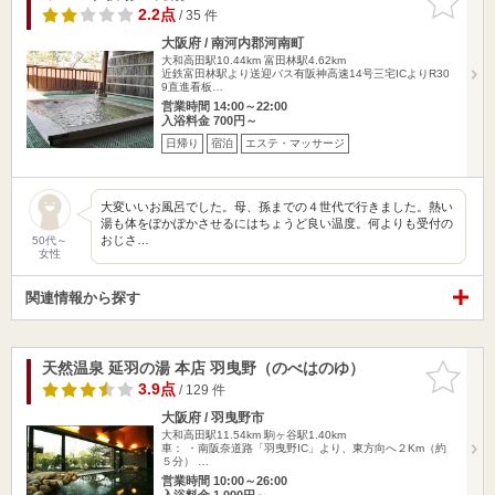
りに追加
2.2点
/ 35 件
大阪府 / 南河内郡河南町
大和高田駅10.44km
富田林駅4.62km
近鉄富田林駅より送迎バス有阪神高速14号三宅ICよりR30
9直進看板…
営業時間 14:00～22:00
入浴料金 700円～
日帰り
宿泊
エステ・マッサージ
大変いいお風呂でした。母、孫までの４世代で行きました。熱い
湯も体をぽかぽかさせるにはちょうど良い温度。何よりも受付の
おじさ…
50代～
女性
関連情報から探す
天然温泉 延羽の湯 本店 羽曳野（のべはのゆ）
お気に入
りに追加
3.9点
/ 129 件
大阪府 / 羽曳野市
大和高田駅11.54km
駒ヶ谷駅1.40km
車： ・南阪奈道路「羽曳野IC」より、東方向へ２Km（約
５分） …
営業時間 10:00～26:00
入浴料金 1,000円～