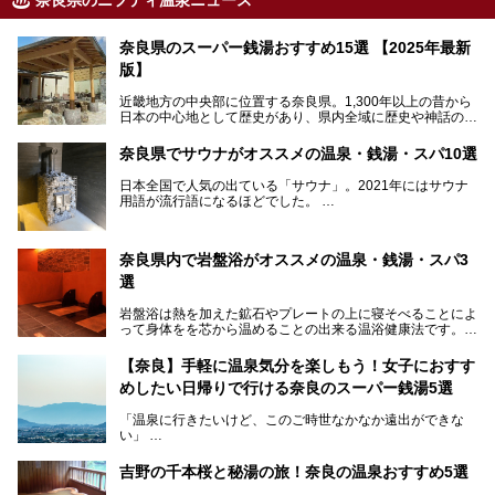
奈良県のニフティ温泉ニュース
奈良県のスーパー銭湯おすすめ15選 【2025年最新
版】
近畿地方の中央部に位置する奈良県。1,300年以上の昔から
日本の中心地として歴史があり、県内全域に歴史や神話の舞
台となったスポットが存在しています。県内だけで3つの世
界遺産があり、古代をそこかしこに感じられる地域です。
奈良県でサウナがオススメの温泉・銭湯・スパ10選
そんな奈良県のスーパー銭湯は、便利な街中にある施設か
ら、険しい山中にある秘湯までバラエティ豊か。ここでは、
日本全国で人気の出ている「サウナ」。2021年にはサウナ
奈良県で評判のスーパー銭湯をご紹介します。
用語が流行語になるほどでした。
そんなサウナ、関西・奈良県にも有名な温浴施設が多いんで
すよ。
奈良県内で岩盤浴がオススメの温泉・銭湯・スパ3
中心部に近いサウナや郊外にあるアウトドアフィンランド式
選
サウナなど種類も豊富です。
岩盤浴は熱を加えた鉱石やプレートの上に寝そべることによ
奈良県にあるサウナでリフレッシュしませんか？
って身体をを芯から温めることの出来る温浴健康法です。じ
んわりと身体の内部を温めて発汗を促すことでリラックス効
果だけではなく、代謝が高まり健康や美容にも良い影響が期
【奈良】手軽に温泉気分を楽しもう！女子におすす
待できます。今回はそんな岩盤浴にこだわった、奈良県内の
めしたい日帰りで行ける奈良のスーパー銭湯5選
オススメ温泉・銭湯・スパ3ヶ所を紹介させていただきま
す。
「温泉に行きたいけど、このご時世なかなか遠出ができな
い」
「たまには温泉にゆっくり浸かってリフレッシュしたい！」
そんな方も多いのではないでしょうか？
吉野の千本桜と秘湯の旅！奈良の温泉おすすめ5選