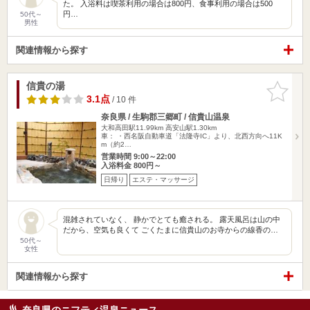
た。 入浴料は喫茶利用の場合は800円、食事利用の場合は500
円…
50代～
男性
関連情報から探す
信貴の湯
お気に入
りに追加
3.1点
/ 10 件
奈良県 / 生駒郡三郷町 / 信貴山温泉
大和高田駅11.99km
高安山駅1.30km
車： ・西名阪自動車道「法隆寺IC」より、北西方向へ11K
m（約2…
営業時間 9:00～22:00
入浴料金 800円～
日帰り
エステ・マッサージ
混雑されていなく、 静かでとても癒される。 露天風呂は山の中
だから、空気も良くて ごくたまに信貴山のお寺からの線香の…
50代～
女性
関連情報から探す