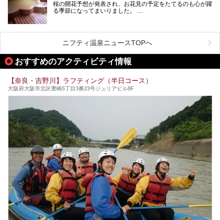
お宿に泊まって観光地を巡るような温泉旅行がしたいけど、
桜の開花予想が発表され、お花見の予定をたてるのも心が躍
まとまった時間が取れない時もありますよね。
る季節になってまいりました。
そんな時は、日帰りでサクッと楽しめるスーパー銭湯がおす
日本には桜の名所が数多くありますが、古くから和歌にも詠
すめ！
まれるくらい日本人の心を捉えて離さない名所中の名所があ
手軽でリーズナブルに温泉気分を楽しめるだけでなく、体の
ります。それは奈良県の吉野山。
芯までじんわり温まってリラックス効果も抜群。
ニフティ温泉ニュースTOPへ
シロヤマザクラを中心に200種約３万本の桜が咲き誇りま
今回は、奈良で行けるおすすめのスーパー銭湯を5つご紹介
す。また吉野山を含む「紀伊山地の霊場と参詣道」はユネス
おすすめのアクティビティ情報
したいと思います。
コの世界遺産に登録されており、修験道の霊場として荘厳な
雰囲気をたたえています。
【奈良・吉野川】ラフティング（半日コース）
開湯300年と歴史のある霊験あらたかな吉野の湯で、春を感
大阪府大阪市北区豊崎5丁目3番23号ジュリアビル8F
じる湯治の旅はいかがでしょう。
今回は奈良県吉野のおすすめ温泉を紹介いたします！