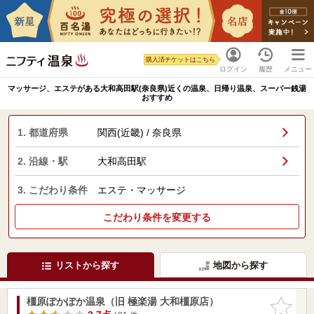
購入済チケットはこちら
ログイン
履歴
メニュー
マッサージ、エステがある大和高田駅(奈良県)近くの温泉、日帰り温泉、スーパー銭湯
おすすめ
1. 都道府県
関西(近畿) / 奈良県
2. 沿線・駅
大和高田駅
3. こだわり条件
エステ・マッサージ
こだわり条件を変更する
リストから探す
地図から探す
橿原ぽかぽか温泉（旧 極楽湯 大和橿原店）
お気に入
りに追加