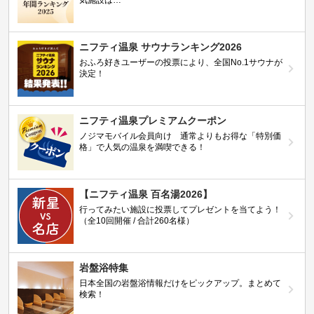
気施設は…
ニフティ温泉 サウナランキング2026
おふろ好きユーザーの投票により、全国No.1サウナが
決定！
ニフティ温泉プレミアムクーポン
ノジマモバイル会員向け 通常よりもお得な「特別価
格」で人気の温泉を満喫できる！
【ニフティ温泉 百名湯2026】
行ってみたい施設に投票してプレゼントを当てよう！
（全10回開催 / 合計260名様）
岩盤浴特集
日本全国の岩盤浴情報だけをピックアップ。まとめて
検索！