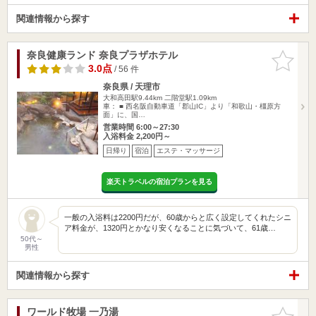
関連情報から探す
奈良健康ランド 奈良プラザホテル
お気に入
りに追加
3.0点
/ 56 件
奈良県 / 天理市
大和高田駅9.44km
二階堂駅1.09km
車： ■ 西名阪自動車道「郡山IC」より「和歌山・橿原方
面」に、国…
営業時間 6:00～27:30
入浴料金 2,200円～
日帰り
宿泊
エステ・マッサージ
楽天トラベルの宿泊プランを見る
一般の入浴料は2200円だが、60歳からと広く設定してくれたシニ
ア料金が、1320円とかなり安くなることに気づいて、61歳…
50代～
男性
関連情報から探す
ワールド牧場 一乃湯
お気に入