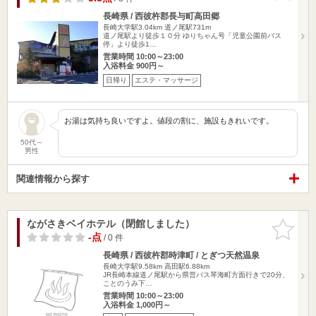
長崎県 / 西彼杵郡長与町高田郷
長崎大学駅3.04km
道ノ尾駅731m
道ノ尾駅より徒歩１０分 ゆりちゃん号「児童公園前バス
停」より徒歩1…
営業時間 10:00～23:00
入浴料金 900円～
日帰り
エステ・マッサージ
お湯は気持ち良いですよ。値段の割に、施設もきれいです。
50代～
男性
関連情報から探す
ながさきベイホテル（閉館しました）
お気に入
りに追加
-点
/ 0 件
長崎県 / 西彼杵郡時津町 / とぎつ天然温泉
長崎大学駅9.58km
高田駅6.88km
JR長崎本線道ノ尾駅から県営バス琴海町方面行きで20分、
ことのうみ下…
営業時間 10:00～23:00
入浴料金 1,000円～