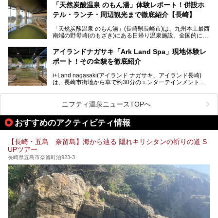
しい景観の宝庫です。
介します！
「天然炭酸温泉 のもん湯」体験レポート！併設ホ
長崎県にあるスーパー銭湯にも、長崎ならではの景観を存分
テル・ランチ・周辺観光まで徹底紹介【長崎】
に楽しめる施設がいくつも見られます。眺望自慢が多い長崎
県のスーパー銭湯のなかで、特におすすめの施設をご紹介し
「天然炭酸温泉 のもん湯」(長崎県長崎市)は、九州本土最西
ましょう。
南端の野母崎(のもざき)にある日帰り温泉施設。全国的にも
希少な天然の炭酸泉を楽しめる点が特徴で、遠隔地ながらも
多くの温泉ファンに親しまれています。
アイランドナガサキ「Ark Land Spa」現地体験レ
ポート！その全貌を徹底紹介
今回は、地元九州在住のニフティ温泉ライターである筆者が
「天然炭酸温泉 のもん湯」を現地体験。天然炭酸泉がある
i+Land nagasaki(アイランド ナガサキ、アイランド長崎)
大浴場をはじめ、併設のホテル「Nomon長崎」・食事(ラン
は、長崎市街地から車で約30分のエンターテインメントリ
チ)・おすすめの周辺観光まで、それらの全貌を徹底紹介し
ゾート施設。伊王島全体に展開した施設群は、宿泊はもちろ
ます！
んのこと多彩なアクティビティが楽しめ、到底一日では遊び
尽くせない程！ 中でも注目すべきは、日帰り可能な3つのス
───
ニフティ温泉ニュースTOPへ
パ施設です。
提供元：天然炭酸温泉 のもん湯【PR】
この記事は天然炭酸温泉 のもん湯のPRレポート記事です。
おすすめのアクティビティ情報
今回は九州在住のニフティ温泉ライターである筆者が現地体
【長崎・五島 奈留島】海から辿る 隠れキリシタンの祈りの道 S
験し、3つのスパ施設に焦点を当て、その全貌を徹底紹介。
UPツアー
本編では、i+Land nagasakiのSPAの中核的施設ともいえる
「Ark Land Spa」をご紹介します。
長崎県五島市奈留町泊923-3