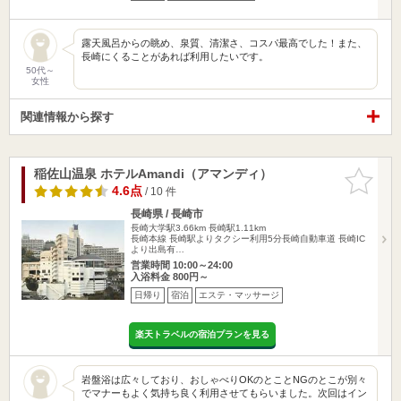
露天風呂からの眺め、泉質、清潔さ、コスパ最高でした！また、
長崎にくることがあれば利用したいです。
50代～
女性
関連情報から探す
稲佐山温泉 ホテルAmandi（アマンディ）
お気に入
りに追加
4.6点
/ 10 件
長崎県 / 長崎市
長崎大学駅3.66km
長崎駅1.11km
長崎本線 長崎駅よりタクシー利用5分長崎自動車道 長崎IC
より出島有…
営業時間 10:00～24:00
入浴料金 800円～
日帰り
宿泊
エステ・マッサージ
楽天トラベルの宿泊プランを見る
岩盤浴は広々しており、おしゃべりOKのとことNGのとこが別々
でマナーもよく気持ち良く利用させてもらいました。次回はイン