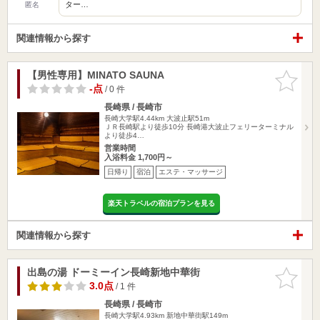
ター…
匿名
関連情報から探す
【男性専用】MINATO SAUNA
お気に入
りに追加
-点
/ 0 件
長崎県 / 長崎市
長崎大学駅4.44km
大波止駅51m
ＪＲ長崎駅より徒歩10分 長崎港大波止フェリーターミナル
より徒歩4…
営業時間
入浴料金 1,700円～
日帰り
宿泊
エステ・マッサージ
楽天トラベルの宿泊プランを見る
関連情報から探す
出島の湯 ドーミーイン長崎新地中華街
お気に入
りに追加
3.0点
/ 1 件
長崎県 / 長崎市
長崎大学駅4.93km
新地中華街駅149m