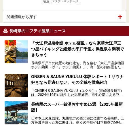
宿泊
エステ・マッサージ
関連情報から探す
長崎県のニフティ温泉ニュース
「大江戸温泉物語 ホテル蘭風」なら豪華大江戸三
つ星バイキングと絶景の平戸千里ヶ浜温泉を満喫で
きちゃう
長崎県平戸市の絶景の地に建ち、海を臨む「大江戸温泉物語
ホテル蘭風（以下、ホテル蘭風）」。海一望のお部屋もたく
さんあるこちらのホテルで、2025年7月から話題の「大江戸
三つ星バイキング」がスタート！早速現地で体験してきまし
ONSEN & SAUNA YUKULU 体験レポート！サウナ
た。
好きなら見逃せない、その全貌を徹底紹介
このほかに、展望露天風呂や子連れで過ごしやすいキッズパ
「ONSEN & SAUNA YUKULU（ユクル）」(長崎県長崎市)
ークなどおススメのポイントがたっぷりです！周辺観光情報
は、2024年10月に誕生した温泉施設。市中心部にある巨大
も含めてご紹介します。
複合施設「長崎スタジアムシティ」の一角にあり、オープン
当初から多くのサウナ―やスパ好きに注目されています。
───
長崎県のスーパー銭湯おすすめ15選 【2025年最新
提供元：大江戸温泉物語ホテルズ＆リゾーツ株式会社【P
版】
R】
この記事は大江戸温泉物語 ホテル蘭風のPR記事です。
日本本土の最西端、九州地方の西北部に位置する長崎県。三
そこで今回は、ニフティ温泉ライターである筆者が現地体
方を透き通った海に囲まれ、多くの半島や日本最多の594も
験。天然温泉・サウナ・水風呂・別途有料のプレミアムサウ
の島々で構成される複雑な地形は、思わず息をのむほどの美
ナ・リラクゼーションスペースまで、それらの全貌を徹底紹