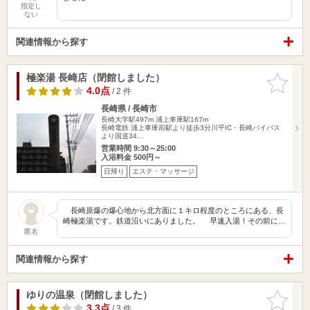
指定し
ない
関連情報から探す
極楽湯 長崎店（閉館しました）
お気に入
りに追加
4.0点
/ 2 件
長崎県 / 長崎市
長崎大学駅497m
浦上車庫駅167m
長崎電鉄 浦上車庫前駅より徒歩3分川平IC・長崎バイパス
より国道34…
営業時間 9:30～25:00
入浴料金 500円～
日帰り
エステ・マッサージ
長崎原爆の爆心地から北方面に１キロ程度のところにある、長
崎極楽湯です。鉄道沿いにありました。 早速入湯！その前に…
匿名
関連情報から探す
ゆりの温泉（閉館しました）
お気に入
りに追加
3.3点
/ 3 件