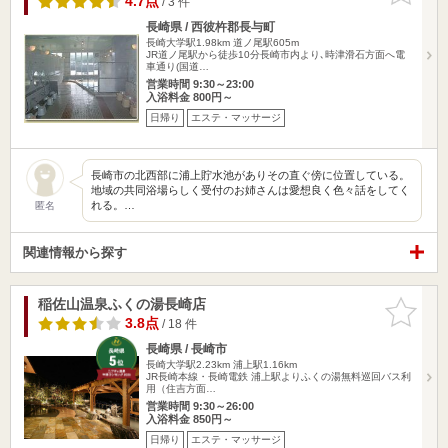
4.7点
/ 3 件
長崎県 / 西彼杵郡長与町
長崎大学駅1.98km
道ノ尾駅605m
JR道ノ尾駅から徒歩10分長崎市内より､時津滑石方面へ電
車通り(国道…
営業時間 9:30～23:00
入浴料金 800円～
日帰り
エステ・マッサージ
長崎市の北西部に浦上貯水池がありその直ぐ傍に位置している。
地域の共同浴場らしく受付のお姉さんは愛想良く色々話をしてく
れる。…
匿名
関連情報から探す
稲佐山温泉ふくの湯長崎店
お気に入
りに追加
3.8点
/ 18 件
長崎県 / 長崎市
長崎大学駅2.23km
浦上駅1.16km
JR長崎本線・長崎電鉄 浦上駅よりふくの湯無料巡回バス利
用（住吉方面…
営業時間 9:30～26:00
入浴料金 850円～
日帰り
エステ・マッサージ