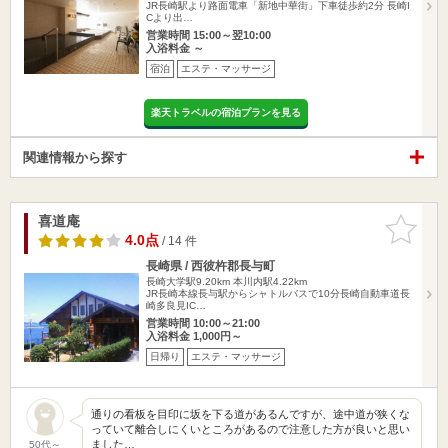
JR長崎駅より路面電車「新地中華街」下車徒歩約2分 長崎I
Cより出…
営業時間 15:00～翌10:00
入浴料金 ～
宿泊
エステ・マッサージ
楽天トラベルの宿泊プランを見る
関連情報から探す
喜道庵
お気に入
りに追加
4.0点
/ 14 件
長崎県 / 西彼杵郡長与町
長崎大学駅9.20km
本川内駅4.22km
JR長崎本線長与駅からシャトルバスで10分長崎自動車道長
崎多良見IC…
営業時間 10:00～21:00
入浴料金 1,000円～
日帰り
エステ・マッサージ
通りの看板を目印に坂を下る道があるんですが、途中道が狭くな
っていて離合しにくいところがあるので注意した方が良いと思い
ました…
50代～