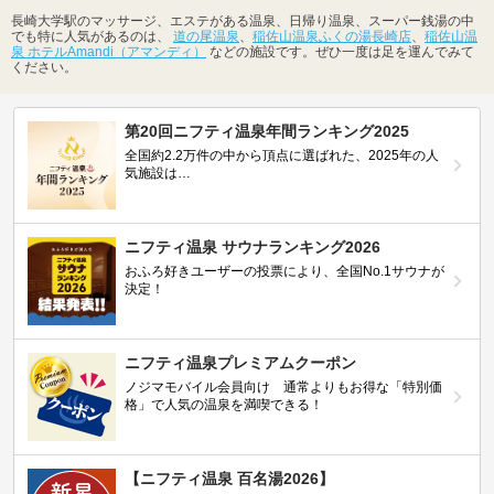
長崎大学駅のマッサージ、エステがある温泉、日帰り温泉、スーパー銭湯の中
でも特に人気があるのは、
道の尾温泉
、
稲佐山温泉ふくの湯長崎店
、
稲佐山温
泉 ホテルAmandi（アマンディ）
などの施設です。ぜひ一度は足を運んでみて
ください。
第20回ニフティ温泉年間ランキング2025
全国約2.2万件の中から頂点に選ばれた、2025年の人
気施設は…
ニフティ温泉 サウナランキング2026
おふろ好きユーザーの投票により、全国No.1サウナが
決定！
ニフティ温泉プレミアムクーポン
ノジマモバイル会員向け 通常よりもお得な「特別価
格」で人気の温泉を満喫できる！
【ニフティ温泉 百名湯2026】