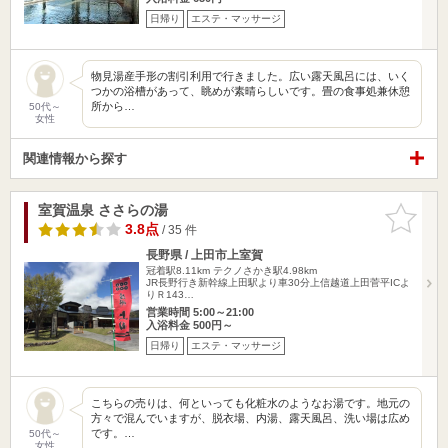
日帰り
エステ・マッサージ
物見湯産手形の割引利用で行きました。広い露天風呂には、いく
つかの浴槽があって、眺めが素晴らしいです。畳の食事処兼休憩
所から…
50代～
女性
関連情報から探す
室賀温泉 ささらの湯
お気に入
りに追加
3.8点
/ 35 件
長野県 / 上田市上室賀
冠着駅8.11km
テクノさかき駅4.98km
JR長野行き新幹線上田駅より車30分上信越道上田菅平ICよ
りＲ143…
営業時間 5:00～21:00
入浴料金 500円～
日帰り
エステ・マッサージ
こちらの売りは、何といっても化粧水のようなお湯です。地元の
方々で混んでいますが、脱衣場、内湯、露天風呂、洗い場は広め
です。…
50代～
女性