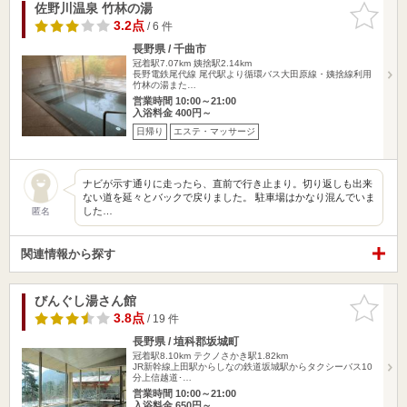
佐野川温泉 竹林の湯
お気に入
りに追加
3.2点
/ 6 件
長野県 / 千曲市
冠着駅7.07km
姨捨駅2.14km
長野電鉄尾代線 尾代駅より循環バス大田原線・姨捨線利用
竹林の湯また…
営業時間 10:00～21:00
入浴料金 400円～
日帰り
エステ・マッサージ
ナビが示す通りに走ったら、直前で行き止まり。切り返しも出来
ない道を延々とバックで戻りました。 駐車場はかなり混んでいま
した…
匿名
関連情報から探す
びんぐし湯さん館
お気に入
りに追加
3.8点
/ 19 件
長野県 / 埴科郡坂城町
冠着駅8.10km
テクノさかき駅1.82km
JR新幹線上田駅からしなの鉄道坂城駅からタクシーバス10
分上信越道･…
営業時間 10:00～21:00
入浴料金 650円～