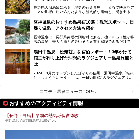
長野県の渋温泉にある「歴史の宿金具屋」。まるで映画やア
ニメの世界に迷い込んだような歴史的な建物と、湧き出る温
泉の恵みが魅力のお宿です。せっかく泊まるなら、その魅力
を隅々まで楽しみたいですよね。この記事では、金具屋での
昼神温泉のおすすめ温泉宿10選！観光スポット、日
滞在を最高の思い出にするための「楽しみ方」を徹底的にご
帰り温泉、アクセス方法も紹介
紹介します！
昼神温泉は、長野県南端の阿智村にある、強アルカリ性が特
徴の温泉。美人の湯と名高いその泉質を満喫できるだけでな
く、日本一の星空鑑賞ができる注目の温泉地です。
昼神温泉では、朝市などの観光スポットや、信州名物のおや
湯田中温泉「松籟荘」を宿泊レポート！3年かけて
きを楽しめるグルメスポットなど、観光を楽しむにはぴった
館主が作り上げた理想のラグジュアリー温泉旅館と
りの場所が豊富にあります。
この記事では、昼神温泉での滞在を充実させる宿泊施設や日
は
帰り温泉、見どころ満載の観光・グルメスポットに加え、ア
クセス方法も順に紹介します。
2024年3月にオープンしたばかりの信州・湯田中温泉「松籟
荘（しょうらいそう）」は、一日5組限定のラグジュアリー
温泉旅館。全室が源泉掛け流しの露天風呂、庭園付きで、プ
ライベートに楽しめる非日常感が味わえます。また宿泊者は
道向かいの「よろづや」の大浴場「桃山風呂」や共同浴場の
ニフティ温泉ニュースTOPへ
「湯田中大湯」も利用ができます。
おすすめのアクティビティ情報
極上のお湯に浸り上質なお料理に舌鼓、特別な日に泊まりた
い湯田中温泉「松籟荘」を、実際に宿泊した目線で紹介しま
す。
【長野・白馬】早朝の熱気球係留体験
長野県北安曇郡白馬村北城5746-3