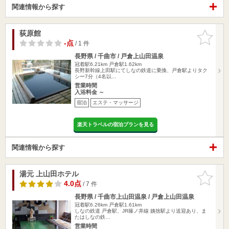
関連情報から探す
荻原館
お気に入
りに追加
-点
/ 1 件
長野県 / 千曲市 / 戸倉上山田温泉
冠着駅6.21km
戸倉駅1.62km
長野新幹線上田駅にてしなの鉄道に乗換、戸倉駅よりタク
シー7分（4名以…
営業時間
入浴料金 ～
宿泊
エステ・マッサージ
楽天トラベルの宿泊プランを見る
関連情報から探す
湯元 上山田ホテル
お気に入
りに追加
4.0点
/ 7 件
長野県 / 千曲市上山田温泉 / 戸倉上山田温泉
冠着駅6.26km
戸倉駅1.61km
しなの鉄道 戸倉駅、JR篠ノ井線 姨捨駅より送迎あり、ま
たはしなの鉄…
営業時間