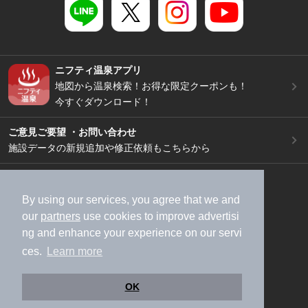
ニフティ温泉アプリ
地図から温泉検索！お得な限定クーポンも！
今すぐダウンロード！
ご意見ご要望 ・お問い合わせ
施設データの新規追加や修正依頼もこちらから
スマートフォン
/
PC
加盟店募集（資料請求）
広告出稿のご案内
By using our services, you agree that we and
our
partners
use cookies to improve advertisi
利用規約
ライフスタイルMEMBERS+規約
ng and enhance your experience on our servi
特定商取引法に基づく表記
ヘルプ
採用情報
ces.
Learn more
運営会社
個人情報保護ポリシー
©NIFTY Lifestyle Co., Ltd.
OK