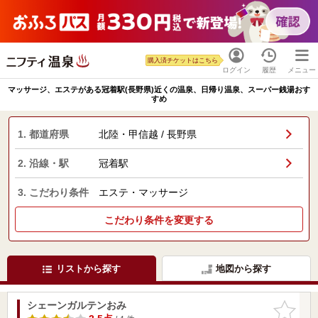
購入済チケットはこちら
ログイン
履歴
メニュー
マッサージ、エステがある冠着駅(長野県)近くの温泉、日帰り温泉、スーパー銭湯おす
すめ
1. 都道府県
北陸・甲信越 / 長野県
2. 沿線・駅
冠着駅
3. こだわり条件
エステ・マッサージ
こだわり条件を変更する
リストから探す
地図から探す
シェーンガルテンおみ
お気に入
りに追加