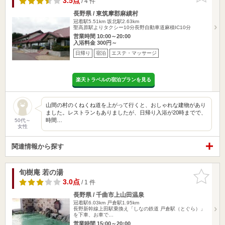
3.5点
/ 4 件
長野県 / 東筑摩郡麻績村
冠着駅5.51km
坂北駅2.63km
聖高原駅よりタクシー10分長野自動車道麻積IC10分
営業時間 10:00～20:00
入浴料金 300円～
日帰り
宿泊
エステ・マッサージ
楽天トラベルの宿泊プランを見る
山間の村のくねくね道を上がって行くと、おしゃれな建物があり
ました。レストランもありましたが、日帰り入浴が20時までで、
時間…
50代～
女性
関連情報から探す
旬樹庵 若の湯
お気に入
りに追加
3.0点
/ 1 件
長野県 / 千曲市上山田温泉
冠着駅6.03km
戸倉駅1.95km
長野新幹線上田駅乗換え「しなの鉄道 戸倉駅（とぐら）」
を下車、お車で…
営業時間 15:00～20:00