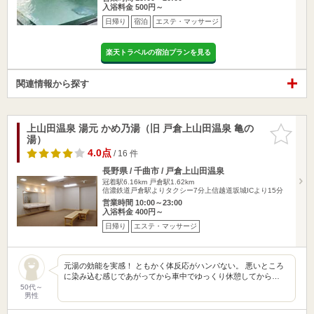
入浴料金 500円～
日帰り
宿泊
エステ・マッサージ
楽天トラベルの宿泊プランを見る
関連情報から探す
上山田温泉 湯元 かめ乃湯（旧 戸倉上山田温泉 亀の
お気に入
湯）
りに追加
4.0点
/ 16 件
長野県 / 千曲市 / 戸倉上山田温泉
冠着駅6.16km
戸倉駅1.62km
信濃鉄道戸倉駅よりタクシー7分上信越道坂城ICより15分
営業時間 10:00～23:00
入浴料金 400円～
日帰り
エステ・マッサージ
元湯の効能を実感！ ともかく体反応がハンパない。 悪いところ
に染み込む感じであがってから車中でゆっくり休憩してから…
50代～
男性