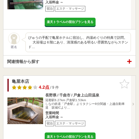
入浴料金 ～
宿泊
エステ・マッサージ
楽天トラベルの宿泊プランを見る
びゅうの手配で亀屋ホテルに宿泊し、内湯めぐりの特典で訪問。
大浴場は６階にあり、清潔感のある明るい雰囲気ながらステン
ド…
匿名
関連情報から探す
亀屋本店
お気に入
りに追加
4.2点
/ 9 件
長野県 / 千曲市 / 戸倉上山田温泉
冠着駅6.27km
戸倉駅1.53km
しなの鉄道「戸倉駅」よりタクシー8分関越・上越自動車
道 坂城ICより…
営業時間
入浴料金 ～
宿泊
エステ・マッサージ
楽天トラベルの宿泊プランを見る