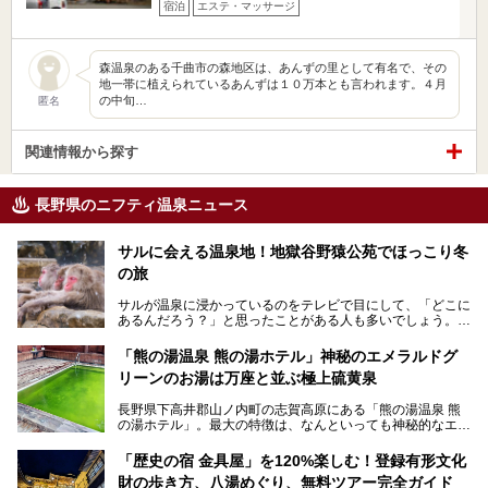
宿泊
エステ・マッサージ
森温泉のある千曲市の森地区は、あんずの里として有名で、その
地一帯に植えられているあんずは１０万本とも言われます。４月
の中旬…
匿名
関連情報から探す
長野県のニフティ温泉ニュース
サルに会える温泉地！地獄谷野猿公苑でほっこり冬
の旅
サルが温泉に浸かっているのをテレビで目にして、「どこに
あるんだろう？」と思ったことがある人も多いでしょう。
この微笑ましい光景は、長野県にある「地獄谷野猿公苑」で
「熊の湯温泉 熊の湯ホテル」神秘のエメラルドグ
見られるもので、野生のサルが雪景色の中で温泉に浸かる姿
リーンのお湯は万座と並ぶ極上硫黄泉
を間近で観察できます。
長野県下高井郡山ノ内町の志賀高原にある「熊の湯温泉 熊
本記事では、地獄谷野猿公苑の魅力や見どころ、サルと温泉
の湯ホテル」。最大の特徴は、なんといっても神秘的なエメ
との関係性、地獄谷周辺の観光スポットについて紹介しま
ラルドグリーンのお湯。この美しいお湯に魅了され、何度も
す。サルを観察した後にほっこりと浸かれる温泉も紹介する
リピートするファンも多い温泉です。冬はスキーと一緒に楽
ので、野生のサルを観察する貴重な自然体験と温泉をあわせ
「歴史の宿 金具屋」を120%楽しむ！登録有形文化
しみたい極上の温泉を紹介します。
て楽しみたい人は、ぜひ参考にしてください。
財の歩き方、八湯めぐり、無料ツアー完全ガイド