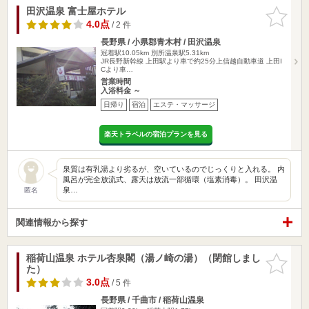
田沢温泉 富士屋ホテル
お気に入
りに追加
4.0点
/ 2 件
長野県 / 小県郡青木村 / 田沢温泉
冠着駅10.05km
別所温泉駅5.31km
JR長野新幹線 上田駅より車で約25分上信越自動車道 上田I
Cより車…
営業時間
入浴料金 ～
日帰り
宿泊
エステ・マッサージ
楽天トラベルの宿泊プランを見る
泉質は有乳湯より劣るが、空いているのでじっくりと入れる。 内
風呂が完全放流式、露天は放流一部循環（塩素消毒）。 田沢温
泉…
匿名
関連情報から探す
稲荷山温泉 ホテル杏泉閣（湯ノ崎の湯）（閉館しまし
お気に入
た）
りに追加
3.0点
/ 5 件
長野県 / 千曲市 / 稲荷山温泉