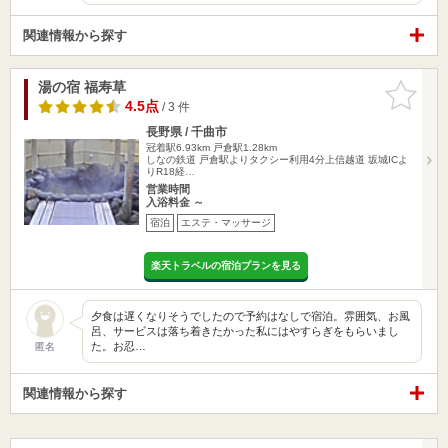
関連情報から探す
湯の宿 福寿草
お気に入
りに追加
4.5点
/ 3 件
長野県 / 千曲市
冠着駅6.93km
戸倉駅1.28km
しなの鉄道 戸倉駅よりタクシー利用4分上信越道 坂城ICよ
りR18経…
営業時間
入浴料金 ～
宿泊
エステ・マッサージ
楽天トラベルの宿泊プランを見る
夕食は遅くなりそうでしたので予約はなしで宿泊。雰囲気、お風
呂、サービスは落ち着きたかった私にはやすらぎをもらいまし
た。お忍…
匿名
関連情報から探す