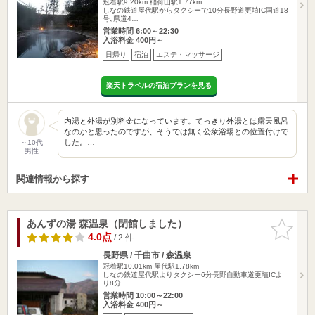
冠着駅9.20km
稲荷山駅1.77km
しなの鉄道屋代駅からタクシーで10分長野道更埴IC国道18
号､県道4…
営業時間 6:00～22:30
入浴料金 400円～
日帰り
宿泊
エステ・マッサージ
楽天トラベルの宿泊プランを見る
内湯と外湯が別料金になっています。てっきり外湯とは露天風呂
なのかと思ったのですが、そうでは無く公衆浴場との位置付けで
した。…
～10代
男性
関連情報から探す
あんずの湯 森温泉（閉館しました）
お気に入
りに追加
4.0点
/ 2 件
長野県 / 千曲市 / 森温泉
冠着駅10.01km
屋代駅1.78km
しなの鉄道屋代駅よりタクシー6分長野自動車道更埴ICよ
り8分
営業時間 10:00～22:00
入浴料金 400円～