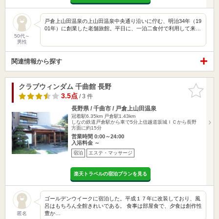
戸倉上山田温泉の上山田温泉中央通り沿いに佇む、明治34年（19
01年）に創業した老舗旅館。平日に、一泊二食付で利用して来…
50代～
男性
関連情報から探す
クラブウィンダム 千曲館 長野
お気に入
りに追加
3.5点
/ 3 件
長野県 / 千曲市 / 戸倉上山田温泉
冠着駅6.35km
戸倉駅1.43km
しなの鉄道戸倉駅から車で5分上信越道坂城ＩＣから長野
方面に約15分
営業時間 0:00～24:00
入浴料金 ～
宿泊
エステ・マッサージ
楽天トラベルの宿泊プランを見る
ゴールデンウイークに宿泊した。平成１７年に改装しており、風
呂はもちろん全館きれいである。 食事は部屋食で、夕食は創作性
豊か…
匿名