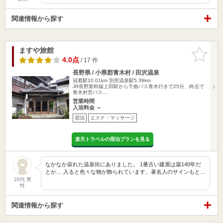
関連情報から探す
ますや旅館
お気に入
りに追加
4.0点
/ 17 件
長野県 / 小県郡青木村 / 田沢温泉
冠着駅10.01km
別所温泉駅5.39km
JR長野新幹線上田駅から千曲バス青木行きで25分、終点で
青木村営バス…
営業時間
入浴料金 ～
宿泊
エステ・マッサージ
楽天トラベルの宿泊プランを見る
なかなか寂れた温泉街にありました。 1番古い建屋は築140年だ
とか… 入ると色々な物が飾られています。著名人のサインもと…
20代 男
性
関連情報から探す