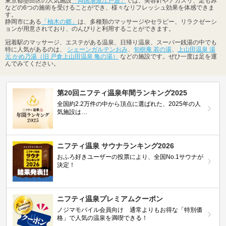
東京都墨田区の人気施設
「両国湯屋江戸遊」
では、美容針やアカスリ、足もみ
などの6つの施術を受けることができ、様々なリフレッシュ効果を体感できま
す。
静岡市にある
「柚木の郷」
は、多種類のマッサージやセラピー、リラクゼーシ
ョンが用意されており、のんびりと利用することができます。
冠着駅のマッサージ、エステがある温泉、日帰り温泉、スーパー銭湯の中でも
特に人気があるのは、
シェーンガルテンおみ
、
旬樹庵 若の湯
、
上山田温泉 湯
元 かめ乃湯（旧 戸倉上山田温泉 亀の湯）
などの施設です。ぜひ一度は足を運
んでみてください。
第20回ニフティ温泉年間ランキング2025
全国約2.2万件の中から頂点に選ばれた、2025年の人
気施設は…
ニフティ温泉 サウナランキング2026
おふろ好きユーザーの投票により、全国No.1サウナが
決定！
ニフティ温泉プレミアムクーポン
ノジマモバイル会員向け 通常よりもお得な「特別価
格」で人気の温泉を満喫できる！