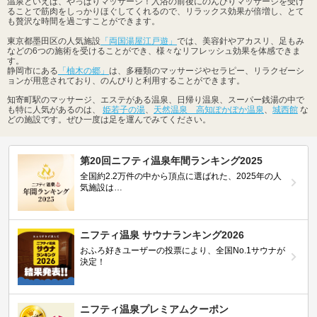
温泉といえば、やっぱりマッサージ！入浴の前後にのんびりマッサージを受け
ることで筋肉をしっかりほぐしてくれるので、リラックス効果が倍増し、とて
も贅沢な時間を過ごすことができます。
東京都墨田区の人気施設
「両国湯屋江戸遊」
では、美容針やアカスリ、足もみ
などの6つの施術を受けることができ、様々なリフレッシュ効果を体感できま
す。
静岡市にある
「柚木の郷」
は、多種類のマッサージやセラピー、リラクゼーシ
ョンが用意されており、のんびりと利用することができます。
知寄町駅のマッサージ、エステがある温泉、日帰り温泉、スーパー銭湯の中で
も特に人気があるのは、
姫若子の湯
、
天然温泉 高知ぽかぽか温泉
、
城西館
な
どの施設です。ぜひ一度は足を運んでみてください。
第20回ニフティ温泉年間ランキング2025
全国約2.2万件の中から頂点に選ばれた、2025年の人
気施設は…
ニフティ温泉 サウナランキング2026
おふろ好きユーザーの投票により、全国No.1サウナが
決定！
ニフティ温泉プレミアムクーポン