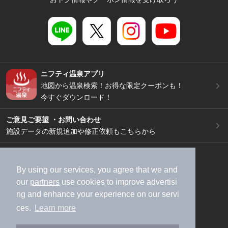
ニフティ温泉アプリ
地図から温泉検索！お得な限定クーポンも！
今すぐダウンロード！
ご意見ご要望 ・お問い合わせ
施設データの新規追加や修正依頼もこちらから
スマートフォン
/
PC
加盟店募集（資料請求）
広告出稿のご案内
By using our services, you agree that we and
our
partners
use cookies to improve advertisi
利用規約
ライフスタイルMEMBERS+規約
ng and enhance your experience on our servi
特定商取引法に基づく表記
ヘルプ
採用情報
ces.
Learn more
運営会社
個人情報保護ポリシー