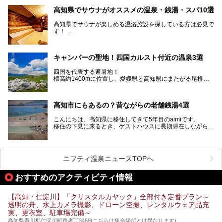
青く輝く太平洋に面して約700㎞もの海岸線が続く、自然の
魅力がぎゅっと詰まった県です。
高知県でサウナがオススメの温泉・銭湯・スパ10選
高知県はまた、カツオのたたきをはじめとする海産物や清流
で育つ川魚、大皿にごちそうがどっさり盛られた皿鉢料理、
高知県でサウナが楽しめる温浴施設を探している方は必見で
柚子などの柑橘類、地酒といったグルメが充実していること
す！
でも知られます。ここでは、温泉とあわせて自然の景観やグ
この記事では、高知県内でおすすめするサウナを詳しく紹介
ルメも満喫できる、高知県でおすすめのスーパー銭湯をご紹
します。
介します。
高知市内から、大自然に囲まれたサウナまで厳選してます。
キャンパーの聖地！四国カルスト付近の温泉3選
ぜひこれを読んで高知のサウナ探しの参考してくださいね！
四国を代表する避暑地！
標高約1400mに位置し、愛媛県と高知県にまたがる尾根沿
いに広がる「四国カルスト」。
夏はキャンパーでにぎわい、街明かりもほぼなく満点の星空
高知市にもあるの？昔ながらの老舗銭湯4選
が見れる場所。
そんな街から外れた景色のとってもいい場所なんですが、日
こんにちは、高知県に移住してきて5年目のaimiです。
帰り温泉（お風呂）がありません。
移住の下見に来るとき、ゲストハウスに長期滞在しながら観
中でもライターおすすめの３つの温泉をご紹介します。
光していたのですが。
そのときにお世話になったのが高知市内にある銭湯。
テントを張ってから温泉に向かうのもいいですが、場所取り
高知市というと、高知県の人口の半分が集まっているにぎや
などが問題なければ、温泉に入ってから向かうことをオスス
かなイメージがある方も多いかと思いますが、昔ながらの老
メします。
ニフティ温泉ニュースTOPへ
舗銭湯がけっこうな数あるのですよ。
なぜなら最寄り温泉でも車で４０分、山を降りていかねばな
りませんからね…！！
規模は小さいながら、元気に営業中なので観光がてら訪問し
おすすめのアクティビティ情報
てみてはいかがでしょう？
もしくは、翌日キャンプ帰りに立ち寄るのもおすすめです。
JR高知駅から近いものもあるので、公共交通オンリー派もO
Kですよ♪
【高知・仁淀川】「クリスタルカヤック」全部付き定番プラン～
それでは見ていきましょう。
透明の舟、水上カメラ撮影、ドローン空撮、レンタルウェア品充
それではチェックしてきましょう♪
実、更衣室、駐車場完備～
高知県吾川郡仁淀川町長者丁3459(こちらは集合場所とは異なります)