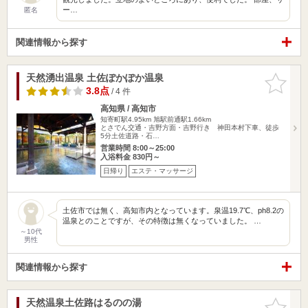
ー…
匿名
関連情報から探す
天然湧出温泉 土佐ぽかぽか温泉
お気に入
りに追加
3.8点
/ 4 件
高知県 / 高知市
知寄町駅4.95km
旭駅前通駅1.66km
とさでん交通・吉野方面・吉野行き 神田本村下車、徒歩
5分土佐道路・石…
営業時間 8:00～25:00
入浴料金 830円～
日帰り
エステ・マッサージ
土佐市では無く、高知市内となっています。泉温19.7℃、ph8.2の
温泉とのことですが、その特徴は無くなっていました。 …
～10代
男性
関連情報から探す
天然温泉土佐路はるのの湯
お気に入