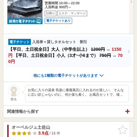
営業時間 10:00～22:00
入浴料金 900円～
日帰り
エステ・マッサージ
電子チケットあり
入浴券＋貸しタオルセット 割引
電子チケット
【平日、土日祝全日】大人（中学生以上）
1200円
→
1150
円
【平日、土日祝全日】小人（3才~小6まで）
750円
→
70
0円
他にも1種類の電子チケットがあります
お気に入りの温泉 気楽に薔薇風呂に入れるのが楽しい。 そんな
に広い訳じゃないのに、何か落ち着く。 お風呂セットで、場…
匿名
関連情報から探す
オーベルジュ土佐山
お気に入
りに追加
3.9点
/ 16 件