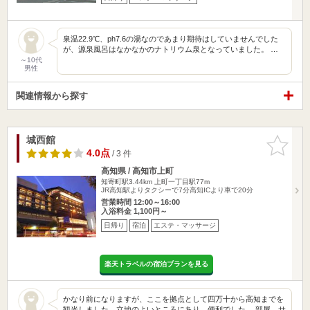
泉温22.9℃、ph7.6の湯なのであまり期待はしていませんでした
が、源泉風呂はなかなかのナトリウム泉となっていました。 …
～10代
男性
関連情報から探す
城西館
お気に入
りに追加
4.0点
/ 3 件
高知県 / 高知市上町
知寄町駅3.44km
上町一丁目駅77m
JR高知駅よりタクシーで7分高知ICより車で20分
営業時間 12:00～16:00
入浴料金 1,100円～
日帰り
宿泊
エステ・マッサージ
楽天トラベルの宿泊プランを見る
かなり前になりますが、ここを拠点として四万十から高知までを
観光しました。立地のよいところにあり、便利でした。 部屋、サ