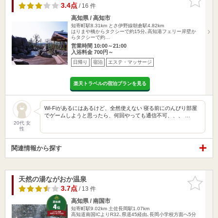
りに追加
3.4点
/ 16 件
高知県 / 高知市
知寄町駅8.31km
とさ伊野線朝倉駅4.82km
はりまや橋からタクシーで約15分､高知港フェリー岸壁か
らタクシーで約…
営業時間 10:00～21:00
入浴料金 700円～
日帰り
宿泊
エステ・マッサージ
楽天トラベルの宿泊プランを見る
Wi-Fiがあるにはあるけど、全然使えない 寝る前にのんびり部屋
でゲームしようと思ったら、何回やっても通信不可、、、 …
20代 女
性
関連情報から探す
天然の湯ながおか温泉
お気に入
りに追加
3.7点
/ 13 件
高知県 / 南国市
知寄町駅9.02km
土佐長岡駅1.07km
高知道南国ICよりR32､県道45経由､長岡小学校方面へ5分