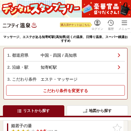
購入済チケットはこちら
ログイン
履歴
メニュー
マッサージ、エステがある知寄町駅(高知県)近くの温泉、日帰り温泉、スーパー銭湯お
すすめ
1. 都道府県
中国・四国 / 高知県
2. 沿線・駅
知寄町駅
3. こだわり条件
エステ・マッサージ
こだわり条件を変更する
リストから探す
地図から探す
姫若子の湯
お気に入
りに追加