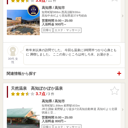
3.8点
/ 11 件
高知県 / 高知市
知寄町駅988m
西高須駅836m
高知中央ICより高知県道374号経由
営業時間 8:00～25:00
入浴料金 900円～
日帰り
エステ・マッサージ
昨年末以来の訪問でした。 今回も温泉に1時間半つかり心身とも
に 満喫しました。 ここの良いところは何しろ水、お湯がき…
30代 女
性
関連情報から探す
天然温泉 高知ぽかぽか温泉
お気に入
りに追加
3.7点
/ 3 件
高知県 / 高知市
知寄町駅1.89km
薊野駅403m
JR土讃線 薊野駅より徒歩7分高知自動車道 高知ICより北環
状線と交…
営業時間 8:00～25:00
入浴料金 800円～
日帰り
エステ・マッサージ