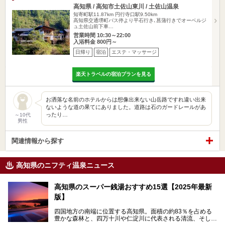
高知県 / 高知市土佐山東川 / 土佐山温泉
知寄町駅11.87km
円行寺口駅9.50km
高知県交通堺町バス停より平石行き､菖蒲行きでオーベルジ
ュ土佐山前下車…
営業時間 10:30～22:00
入浴料金 800円～
日帰り
宿泊
エステ・マッサージ
楽天トラベルの宿泊プランを見る
お洒落な名前のホテルからは想像出来ない山岳路ですれ違い出来
ないような道の果てにありました。道路は石のガードレールがあ
ったり…
～10代
男性
関連情報から探す
高知県のニフティ温泉ニュース
高知県のスーパー銭湯おすすめ15選【2025年最新
版】
四国地方の南端に位置する高知県。面積の約83％を占める
豊かな森林と、四万十川や仁淀川に代表される清流、そして