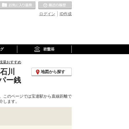
お気に入りの温泉
最近の履歴
ログイン
ID作成
グ
岩盤浴
銭湯おすすめ
(石川
地図から探す
パー銭
。このページでは宝達駅から直線距離で
介します。