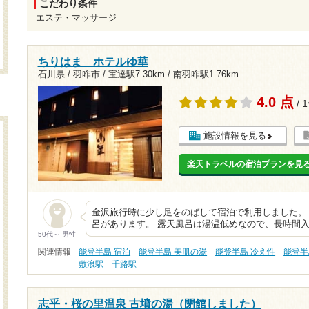
こだわり条件
エステ・マッサージ
ちりはま ホテルゆ華
石川県 / 羽咋市 /
宝達駅7.30km
/
南羽咋駅1.76km
4.0 点
/ 
施設情報を見る
楽天トラベルの宿泊プランを見
金沢旅行時に少し足をのばして宿泊で利用しました。
呂があります。 露天風呂は湯温低めなので、長時間入
50代～ 男性
関連情報
能登半島 宿泊
能登半島 美肌の湯
能登半島 冷え性
能登半
敷浪駅
千路駅
志乎・桜の里温泉 古墳の湯（閉館しました）