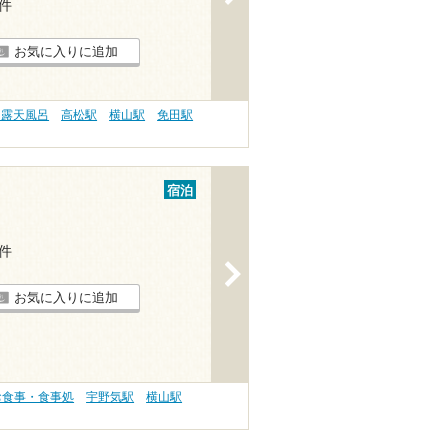
4件
お気に入りに追加
 露天風呂
高松駅
横山駅
免田駅
宿泊
3件
>
お気に入りに追加
お食事・食事処
宇野気駅
横山駅