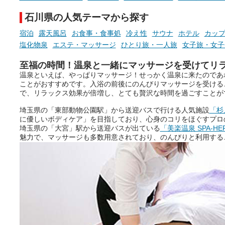
を厳選しました。
そんな心のつぶやきを、湯あが
石川県の人気テーマから探す
りの温まった心のまま相談でき
たら素敵ですよね。
宿泊
露天風呂
お食事・食事処
冷え性
サウナ
ホテル
カッ
塩化物泉
エステ・マッサージ
ひとり旅・一人旅
女子旅・女子
至福の時間！温泉と一緒にマッサージを受けてリ
ニフティ温泉の「占いベンチ」
温泉といえば、やっぱりマッサージ！せっかく温泉に来たのであ
は、そんなあなたの心のつぶや
ことがおすすめです。入浴の前後にのんびりマッサージを受ける
きをプロの占い師に相談するこ
で、リラックス効果が倍増し、とても贅沢な時間を過ごすことが
とができるサービスです。
埼玉県の「東部動物公園駅」から送迎バスで行ける人気施設
「杉
に優しいボディケア」を目指しており、心身のコリをほぐすプロ
埼玉県の「大宮」駅から送迎バスが出ている
「美楽温泉 SPA-HE
おふろパス会員様なら、この特
魅力で、マッサージも多数用意されており、のんびりと利用する
別なひとときを「毎月10分無
料」でご利用いただけます。
お湯で体がほぐれたら、次は占
い師さんとお話しして、心もほ
ぐしてみませんか？