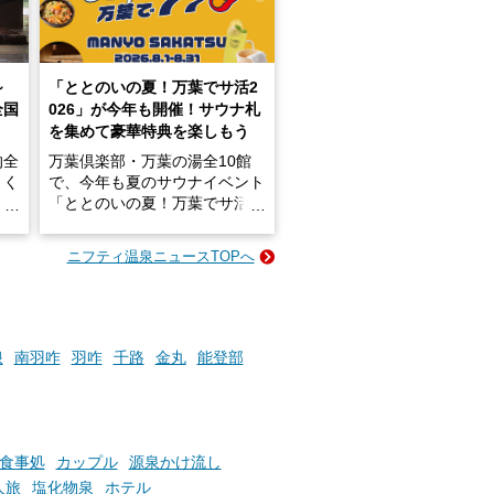
～
「ととのいの夏！万葉でサ活2
全国
026」が今年も開催！サウナ札
を集めて豪華特典を楽しもう
的全
万葉倶楽部・万葉の湯全10館
きく
で、今年も夏のサウナイベント
炭酸
「ととのいの夏！万葉でサ活2
026」が開催されます！
ニフティ温泉ニュースTOPへ
成分
2026年8月1日（土）～8月31
かつ
日（月）までの開催期間中は、
いで
サウナ飯やサウナドリンク、岩
盤浴の利用などで「万葉サウナ
札」を集めることで、オリジナ
浪
南羽咋
羽咋
千路
金丸
能登部
か
ルグッズや無料券などの特典と
素塩
交換可能。
て
け流
さらに、各館ではアロマロウリ
つ
ュやアウフグースなど、サウナ
食事処
カップル
源泉かけ流し
施設
好きにはたまらない多彩なイベ
人旅
塩化物泉
ホテル