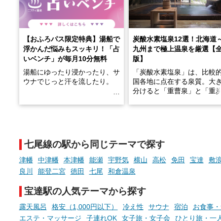
【おふろパス限定特典】湯船で
炭酸水素塩泉12選！北海道
浮かんだ悩みもスッキリ！「占
九州まで極上温泉を厳選【
いベンチ」が毎月10分無料
版】
湯船にゆったり浸かったり、サ
「炭酸水素塩泉」は、比較
ウナでじっと汗を流したり。
国各地に点在する泉質。大
分けると「重曹泉」と「重
土類泉」に分かれます。
そんな「一人でぼんやり過ごす
また硫黄や鉄分などの特殊
時間」、ふだん後回しにしてい
が混ざり合うことで、複雑
た「これからのこと」や「ちょ
多様な個性を持つことも多
七尾線の駅から同じテーマで探す
っとした悩み」が、頭に浮かん
す。
でくることはありませんか？
津幡
中津幡
本津幡
能瀬
宇野気
横山
高松
免田
宝達
敷
今回は筆者自ら入浴した中
良川
能登二宮
徳田
七尾
和倉温泉
ら、日本各地にある炭酸水
泉を12施設セレクト。すべ
宝達駅の人気テーマから探す
お風呂でリラックスしているか
日帰り入浴可能で、源泉か
らこそ向き合える、大切な自分
しと泉質の良さにこだわり
露天風呂
格安（1,000円以下）
冷え性
サウナ
宿泊
お食事・
の本音。
つ、万人におすすめしたい
エステ・マッサージ
子連れOK
女子旅・女子会
ひとり旅・一