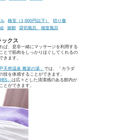
ントも予定されています。ぜひ
チェックしてください！
───
プル
格安（1,000円以下）
切り傷
提供元：万葉倶楽部株式会社
会
旅館
貸切風呂、個室風呂
【PR】
この記事は万葉倶楽部株式会社
ラックス
のPR記事です。
れば、是非一緒にマッサージを利用する
ことで筋肉をしっかりほぐしてくれるの
できます。
戸天然温泉 雅楽の湯」
では、「カラダ
の技を体感することができます。
RBS」
は広々とした清潔感のある館内が
ことができます。