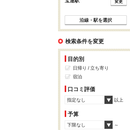
宝達駅
変更
沿線・駅を選択
検索条件を変更
目的別
日帰り / 立ち寄り
宿泊
口コミ評価
指定なし
以上
予算
下限なし
～