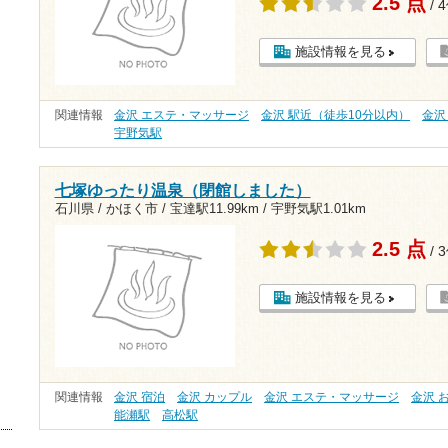
2.5 点
/ 
施設情報を見る
関連情報
金沢 エステ・マッサージ
金沢 駅近（徒歩10分以内）
金沢
宇野気駅
七塚ゆったり温泉（閉館しました）
石川県 / かほく市 /
宝達駅11.99km
/
宇野気駅1.01km
2.5 点
/ 
施設情報を見る
関連情報
金沢 宿泊
金沢 カップル
金沢 エステ・マッサージ
金沢 
能瀬駅
高松駅