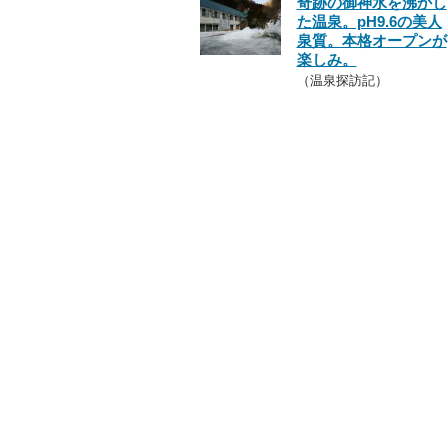
奇跡の御神水を沸かし
た温泉。pH9.6の美人
泉質。本格オープンが
楽しみ。
（温泉探訪記）