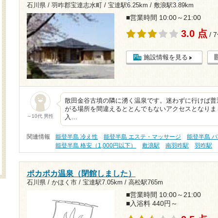
石川県 / 羽咋郡宝達志水町 /
宝達駅6.25km
/
敷浪駅3.89km
■営業時間 10:00～21:00
3.0 点
/ 
施設情報を見る
散田金谷古墳の隣に湧く温泉です。迷わずに行けば普
がる場所を間違えるととんでもないアクセスとなりま
～10代 男性
入…
関連情報
能登半島 冷え性
能登半島 エステ・マッサージ
能登半島 
能登半島 格安（1,000円以下）
敷浪駅
南羽咋駅
羽咋駅
ポカポカ温泉（閉館しました）
石川県 / かほく市 /
宝達駅7.05km
/
高松駅765m
■営業時間 10:00～21:00
■入浴料 440円～