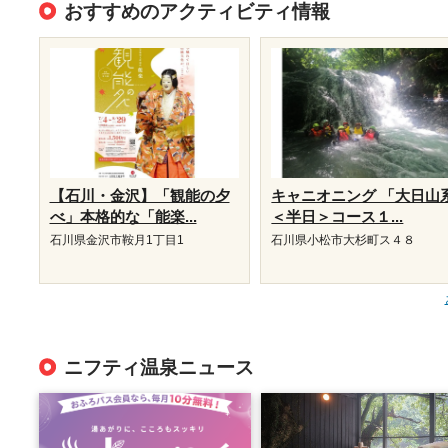
おすすめのアクティビティ情報
【石川・金沢】「観能の夕
キャニオニング 「大日山
べ」本格的な「能楽...
＜半日＞コース１...
石川県金沢市鞍月1丁目1
石川県小松市大杉町ス４８
ニフティ温泉ニュース