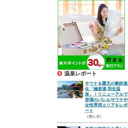
温泉レポート
サウナ＆露天が劇的進
化「極楽湯 羽生温
泉」！リニューアルで
登場のバレルサウナや
女性専用エリアをレポ
ート
（突レポ）