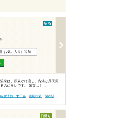
宿泊
1件
>
お気に入りに追加
る
 温泉は、原泉かけ流し。内湯と露天風
るのに良いです。 泉質はナ…
島 女子旅・女子会
南羽咋駅
羽咋駅
日帰り