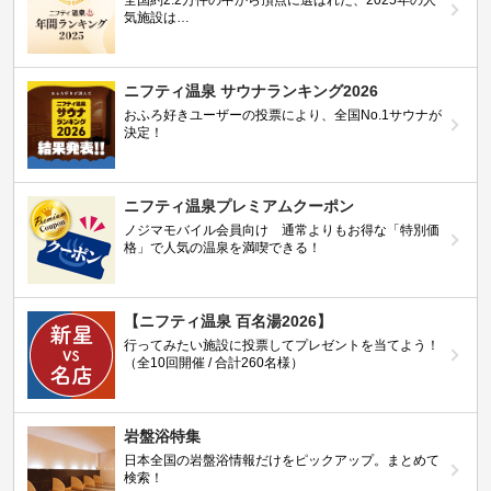
全国約2.2万件の中から頂点に選ばれた、2025年の人
気施設は…
ニフティ温泉 サウナランキング2026
おふろ好きユーザーの投票により、全国No.1サウナが
決定！
ニフティ温泉プレミアムクーポン
ノジマモバイル会員向け 通常よりもお得な「特別価
格」で人気の温泉を満喫できる！
【ニフティ温泉 百名湯2026】
行ってみたい施設に投票してプレゼントを当てよう！
（全10回開催 / 合計260名様）
岩盤浴特集
日本全国の岩盤浴情報だけをピックアップ。まとめて
検索！