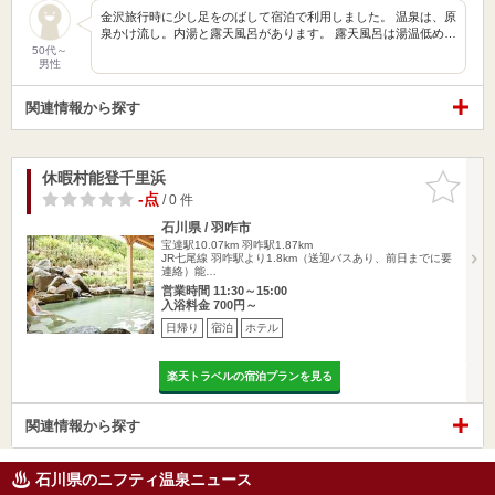
金沢旅行時に少し足をのばして宿泊で利用しました。 温泉は、原
泉かけ流し。内湯と露天風呂があります。 露天風呂は湯温低め…
50代～
男性
関連情報から探す
休暇村能登千里浜
お気に入
りに追加
-点
/ 0 件
石川県 / 羽咋市
宝達駅10.07km
羽咋駅1.87km
JR七尾線 羽咋駅より1.8km（送迎バスあり、前日までに要
連絡）能…
営業時間 11:30～15:00
入浴料金 700円～
日帰り
宿泊
ホテル
楽天トラベルの宿泊プランを見る
関連情報から探す
石川県のニフティ温泉ニュース