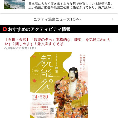
街中でアクセス抜群のところや、温泉とともに楽しめる施設
日本海に大きく突き出すような形で位置している能登半島。
など、種類豊富ですよ。
広い範囲が能登半島国立公園に指定されており、海岸線が作
り出す美しい景観が楽しめる景勝地です。
今回の記事では石川県にある1,000円以下のおすすめサウナ
車で行くのがオススメですが、ドライブの際にぜひ一緒に楽
施設を紹介します。
しんでいただきたいのが温泉です。絶景を眺めながらつかる
ニフティ温泉ニュースTOPへ
温泉は最高ですよ！ 今回はそんな能登の温泉を5つご紹介
します。
おすすめのアクティビティ情報
【石川・金沢】「観能の夕べ」本格的な「能楽」を気軽にわかり
やすく楽しめます！兼六園すぐそば！
石川県金沢市鞍月1丁目1