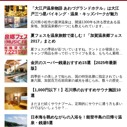
「大江戸温泉物語 あわづグランドホテル」は大江
戸三つ星バイキング・温泉・キッズパークが魅力
石川県小松市の粟津温泉は、開湯1300年を誇る歴史ある温
泉地。加賀温泉郷の一つにも数えられています。
その粟津温泉に建つ「大江戸温泉物語 あわづグランドホテ
夏フェスを温泉旅館で楽しむ！「加賀温泉郷フェス
ル」（以下、あわづグランドホテル）は客室数97室のホテ
2017」まとめ
ルで、昨年2024年12月に露天風呂を新設。充実したキッズ
パークはファミリー層に大人気を博しています。さらに今年
夏フェスの季節が近づいていますね。テントとか寝袋とか、
2025年7月からは「大江戸三つ星バイキング」がスタート！
キャンプ用品を持って行ってライブを見る、もちろん素晴ら
しい１日になることでしょう。
この話題のホテルを取材してきたのでさっそく紹介します。
金沢のスーパー銭湯おすすめ15選 【2025年最新
いやでもね、暑いし汗や砂埃でドロドロになるしうるさくて
───
版】
夜は寝られないし、若い時はそういうのが良かったんですけ
提供元：大江戸温泉物語ホテルズ＆リゾーツ株式会社【P
どね。かつての千代の富士なみに体力の限界を感じてる昨
R】
四季折々の美しさで知られ、国の特別名勝に指定されている
今、もうちょっと気楽なフェスはないかな、と探してたらあ
この記事は大江戸温泉物語 あわづグランドホテルのPR記事
兼六園。加賀百万石前田家の威光を感じられ、数々の歴史的
りましたよ！
です。
な建造物がある金沢城公園など、名所旧跡が多い金沢エリ
ア。国内でも特に人気の観光地の1つです。北陸新幹線で東
「加賀温泉郷フェス 2017」が石川県・山代温泉の瑠璃光を
【1,000円以下！】石川県のおすすめサウナ施設10
京から約2時間30分と、首都圏からアクセスしやすい立地も
全館貸し切って開催！
選
魅力ですね。
金沢市郊外には湯涌温泉や深谷温泉などの良質な温泉があ
まさかの温泉旅館でフェス！ライブの後は温泉に入って泊ま
まだまだ続くサウナブーム。定期的にサウナに通う方も多い
り、観光に加えて温泉もぜひ楽しみたいところ。金沢エリア
れちゃう！なんということでしょう！！
のではないしょうか？
でおすすめのスーパー銭湯をご紹介します。
加賀温泉郷フェス2017についてまとめます！
今回はそんなサウナによく行く人もこれから楽しむ人も格安
日本海を眺めながらの入浴を！能登半島の日帰り温
で楽しめるサウナを紹介します。
泉・銭湯5選