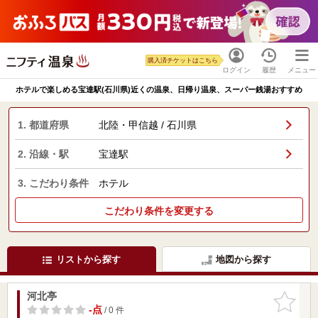
購入済チケットはこちら
ログイン
履歴
メニュー
ホテルで楽しめる宝達駅(石川県)近くの温泉、日帰り温泉、スーパー銭湯おすすめ
1. 都道府県
北陸・甲信越 / 石川県
2. 沿線・駅
宝達駅
3. こだわり条件
ホテル
こだわり条件を変更する
リストから探す
地図から探す
河北亭
お気に入
りに追加
-点
/ 0 件