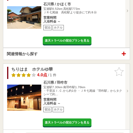
石川県 / かほく市
宝達駅6.52km
高松駅773m
ＪＲ七尾線 高松駅より徒歩にて約８分
営業時間
入浴料金 ～
宿泊
ホテル
楽天トラベルの宿泊プランを見る
関連情報から探す
ちりはま ホテルゆ華
お気に入
りに追加
4.0点
/ 1 件
石川県 / 羽咋市
宝達駅7.30km
南羽咋駅1.76km
・千里浜Ｉ.Ｃ.から約1分 ・ＪＲ七尾線「羽咋駅」からタク
シーで約…
営業時間
入浴料金 ～
宿泊
ホテル
楽天トラベルの宿泊プランを見る