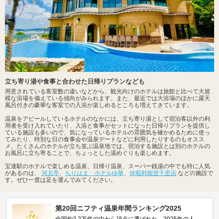
立ち寄り湯や食事と合わせた日帰りプランなども
用意されている客室数の違いなどから、観光向けのホテルは旅館と比べて大規
模な浴場を備えている傾向がみられます。また、最近では大浴場のほかに露天
風呂付きの豪華な客室での入浴が楽しめるところも増えてきています。
温泉をアピールしているホテルのなかには、立ち寄り湯として宿泊客以外の利
用者を受け入れていたり、入浴と食事がセットになった日帰りプランを提供し
ている施設も多いので、気になっているホテルの雰囲気を確かめるために使っ
てみたり、特別な日の食事会や温泉デートなどに利用したりするのもオスス
メ。たくさんのホテルが立ち並ぶ温泉地では、宿泊する施設とは別のホテルの
お風呂に立ち寄ることで、ちょっとした湯めぐりも楽しめます。
宝達駅のホテルで楽しめる温泉、日帰り温泉、スーパー銭湯の中でも特に人気
があるのは、
河北亭
、
ちりはま ホテルゆ華
、
休暇村能登千里浜
などの施設で
す。ぜひ一度は足を運んでみてください。
第20回ニフティ温泉年間ランキング2025