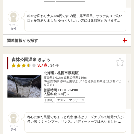
料金は変わり大人480円です 内湯、露天風呂、サウナありで洗い
場も多数ありました ゆっくりしたい方には休憩室もあります…
50代～
女性
関連情報から探す
森林公園温泉 きよら
お気に入
りに追加
3.7点
/ 34 件
北海道 / 札幌市厚別区
高砂駅7.01km
森林公園駅586m
JR函館本線 森林公園駅より10分道央自動車道 江別西ICよ
り国道1…
営業時間 11:00～24:00
入浴料金 500円～
日帰り
エステ・マッサージ
都心に似た黒湯でちょっと残念 価格はリーズナブルで地元の方が
多い感じ シャンプー、リンス、ボディーソープはありました …
50代～
男性