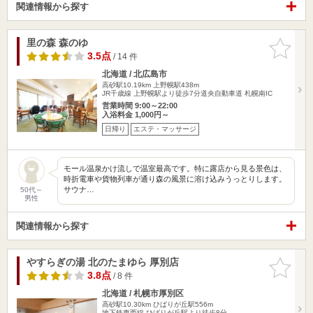
関連情報から探す
里の森 森のゆ
お気に入
りに追加
3.5点
/ 14 件
北海道 / 北広島市
高砂駅10.19km
上野幌駅438m
JR千歳線 上野幌駅より徒歩7分道央自動車道 札幌南IC
営業時間 9:00～22:00
入浴料金 1,000円～
日帰り
エステ・マッサージ
モール温泉かけ流しで温室最高です。特に露店から見る景色は、
時折電車や貨物列車が通り森の風景に溶け込みうっとりします。
サウナ…
50代～
男性
関連情報から探す
やすらぎの湯 北のたまゆら 厚別店
お気に入
りに追加
3.8点
/ 8 件
北海道 / 札幌市厚別区
高砂駅10.30km
ひばりが丘駅556m
地下鉄東西線 ひばりが丘駅より徒歩8分