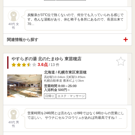
炭酸泉が37℃位で熱くないので、何分でも入っていられる感じで
す。色んな湯船があり、休む椅子も各所にあるので、長居出来て
70…
40代 女
性
関連情報から探す
やすらぎの湯 北のたまゆら 東苗穂店
お気に入
りに追加
3.6点
/ 13 件
北海道 / 札幌市東区東苗穂
高砂駅10.04km
元町駅3.85km
札幌自動車道 雁来ICより3km
営業時間 8:00～25:00
入浴料金 500円～
日帰り
エステ・マッサージ
営業時間を24時間とは言わないが8時ではなく6時からの営業にし
てほしい。 サウナにセルフロウリュがあれば尚最高ですね！ …
40代 男
性