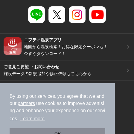
ニフティ温泉アプリ
地図から温泉検索！お得な限定クーポンも！
今すぐダウンロード！
ご意見ご要望 ・お問い合わせ
施設データの新規追加や修正依頼もこちらから
スマートフォン
/
PC
加盟店募集（資料請求）
広告出稿のご案内
By using our services, you agree that we and
our
partners
use cookies to improve advertisi
利用規約
ライフスタイルMEMBERS+規約
ng and enhance your experience on our servi
特定商取引法に基づく表記
ヘルプ
採用情報
ces.
Learn more
運営会社
個人情報保護ポリシー
©NIFTY Lifestyle Co., Ltd.