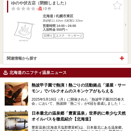
ゆのや伏古店（閉館しました）
お気に入
りに追加
-点
/ 0 件
北海道 / 札幌市東区
高砂駅11.42km
元町駅2.32km
営業時間 14:00～24:00
入浴料金 550円～
日帰り
エステ・マッサージ
関連情報から探す
北海道のニフティ温泉ニュース
熱波甲子園で熱演！熱ごりの活動拠点「湯屋・サー
モン」でバルクオムのスキンケアがもらえる
2025年5月19日（月）に開催された「熱波甲子園2025春大
会」において、熱波師「熱ごり」が4冠を達成しました！
このたび、バルクオム賞の受賞を記念して、熱ごりさんの活
動拠点である北海道の銭湯「湯屋・サーモン」にて、メンズ
日本最北の温泉郷「豊富温泉」世界的に希少な天然
スキンケアブランド バルクオムの「ONE DAY KIT」を数量
オイルバスを徹底紹介【北海道】
限定でプレゼントいたします。
老若男女問わず、多くの方にご体験いただける製品ですの
豊富温泉(北海道天塩郡豊富町)は、日本最北にある温泉郷。
で、ぜひお試しください。※6月13日配布開始、なくなり次