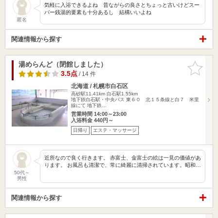
気軽に入浴できるよね 昔ながらの良さとちょっと古いけどスー
パー銭湯的要素も十分あるし 結構いいよね
匿名
関連情報から探す
湯めらんど（閉館しました）
お気に入
りに追加
3.5点
/ 14 件
北海道 / 札幌市白石区
高砂駅11.41km
白石駅1.55km
地下鉄白石駅・中央バス 東６０ 北１５条線と白７ 米里
線にて 地下鉄…
営業時間 14:00～23:00
入浴料金 440円～
日帰り
エステ・マッサージ
近所なので良く行きます。 赤富士、金富士の絵は一見の価値があ
ります。 お風呂も清潔で、常に綺麗に清掃されています。昭和…
50代～
男性
関連情報から探す