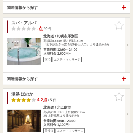
関連情報から探す
スパ・アルパ
お気に入
りに追加
-点
/ 0 件
北海道 / 札幌市厚別区
高砂駅8.64km
新札幌駅160m
「地下鉄新さっぽろ駅9番出入口」より徒歩約1分
営業時間 12:00～24:00
入浴料金 2,600円～
宿泊
エステ・マッサージ
関連情報から探す
湯処 ほのか
お気に入
りに追加
4.2点
/ 5 件
北海道 / 北広島市
高砂駅10.03km
上野幌駅288m
JR 上野幌駅より徒歩約7分
営業時間 9:00～23:00
入浴料金 1,100円～
日帰り
エステ・マッサージ