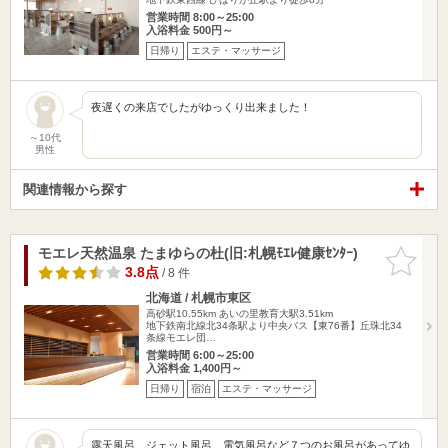
営業時間 8:00～25:00
入浴料金 500円～
日帰り
エステ・マッサージ
夜遅くの来店でしたがゆっくり出来ました！
～10代
男性
関連情報から探す
モエレ天然温泉 たまゆらの杜(旧:札幌ﾓｴﾚ健康ｾﾝﾀｰ)
お気に入
りに追加
3.8点
/ 8 件
北海道 / 札幌市東区
高砂駅10.55km
あいの里教育大駅3.51km
地下鉄南北線北34条駅より中央バス【東76番】丘珠北34
条線モエレ団…
営業時間 6:00～25:00
入浴料金 1,400円～
日帰り
宿泊
エステ・マッサージ
露天風呂、ジェット風呂、電気風呂など７つのお風呂があってゆ