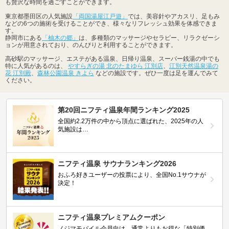
も贅沢な時間を過ごすことができます。
東京都墨田区の人気施設
「両国湯屋江戸遊」
では、美容針やアカスリ、足もみ
などの6つの施術を受けることができ、様々なリフレッシュ効果を体感できま
す。
静岡市にある
「柚木の郷」
は、多種類のマッサージやセラピー、リラクゼーシ
ョンが用意されており、のんびりと利用することができます。
高砂駅のマッサージ、エステがある温泉、日帰り温泉、スーパー銭湯の中でも
特に人気があるのは、
やすらぎの湯 北のたまゆら 江別店
、
江別天然温泉湯の
花 江別殿
、
森林公園温泉 きよら
などの施設です。ぜひ一度は足を運んでみて
ください。
第20回ニフティ温泉年間ランキング2025
全国約2.2万件の中から頂点に選ばれた、2025年の人
気施設は…
ニフティ温泉 サウナランキング2026
おふろ好きユーザーの投票により、全国No.1サウナが
決定！
ニフティ温泉プレミアムクーポン
ノジマモバイル会員向け 通常よりもお得な「特別価