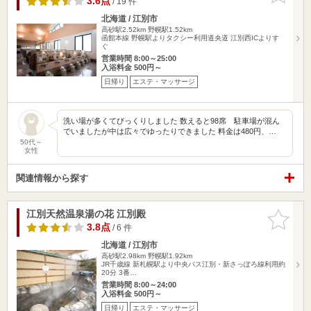
3.6点
/ 19 件
北海道 / 江別市
高砂駅2.52km
野幌駅1.52km
函館本線 野幌駅よりタクシー利用道央道 江別西ICよりす
ぐ
営業時間 8:00～25:00
入浴料金 500円～
日帰り
エステ・マッサージ
洗い場が多くてびっくりしました 数えると98席 駐車場が混ん
でいましたが中は広々でゆったりできました 料金は480円、…
50代～
女性
関連情報から探す
江別天然温泉湯の花 江別殿
お気に入
りに追加
3.8点
/ 6 件
北海道 / 江別市
高砂駅2.98km
野幌駅1.92km
JR千歳線 新札幌駅より中央バス江別・新さっぽろ線利用約
20分 3番…
営業時間 8:00～24:00
入浴料金 500円～
日帰り
エステ・マッサージ