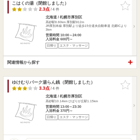
こはくの湯（閉館しました）
お気に入
りに追加
2.3点
/ 4 件
北海道 / 札幌市厚別区
高砂駅8.60km
厚別駅912m
JR厚別本線 厚別駅より徒歩15分道央自動車道 北郷ICより
3km
営業時間 10:00～24:00
入浴料金 600円～
日帰り
エステ・マッサージ
関連情報から探す
ゆけむりパーク湯らん銭（閉館しました）
お気に入
りに追加
3.3点
/ 4 件
北海道 / 札幌市厚別区
高砂駅10.14km
ひばりが丘駅1.15km
営業時間 13:00～23:30
入浴料金 370円～
日帰り
エステ・マッサージ