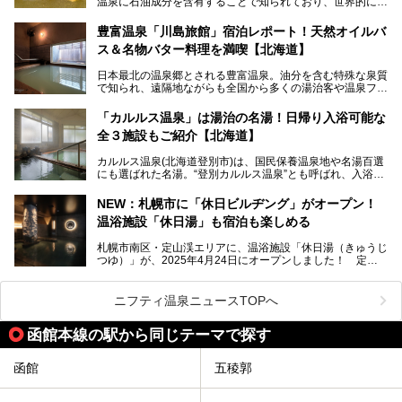
温泉に石油成分を含有することで知られており、世界的にも
第終了
大変希少な泉質です。また、油分が乾癬やアトピー性皮膚炎
に特効があると言われ、遠隔地ながらも全国から湯治・療養
───
豊富温泉「川島旅館」宿泊レポート！天然オイルバ
目的で多くの人々が訪れます。
提供元：株式会社バルクオム【PR】
ス＆名物バター料理を満喫【北海道】
この記事は株式会社バルクオム商品のPR記事です。
今回、四半世紀以上に渡り全国の温泉を巡り続ける筆者が現
日本最北の温泉郷とされる豊富温泉。油分を含む特殊な泉質
地体験し、独自の視点で豊富温泉の“天然オイルバス”をレポ
で知られ、遠隔地ながらも全国から多くの湯治客や温泉ファ
ート。温泉地概要や日帰り入浴施設をはじめ、宿泊施設・ア
ンが訪れる地です。
クセスまで徹底紹介します！
「カルルス温泉」は湯治の名湯！日帰り入浴可能な
「川島旅館」は、豊富温泉の開湯当初から営業する老舗旅
全３施設もご紹介【北海道】
館。とりわけ温泉の良さと名物のバター料理に定評があり、
口コミの評判も非常に高い宿。今回は筆者自ら宿泊し、自慢
カルルス温泉(北海道登別市)は、国民保養温泉地や名湯百選
の温泉や料理をはじめ、パブリックスペース・客室など宿の
にも選ばれた名湯。“登別カルルス温泉”とも呼ばれ、入浴剤
全貌を徹底的にご紹介します！
としてその名を聞いたことがある方も多いでしょう。観光色
豊かな登別温泉とは対照的な存在で、今も湯治場的な要素が
NEW：札幌市に「休日ビルヂング」がオープン！
残る閑静な温泉地です。
温浴施設「休日湯」も宿泊も楽しめる
今回、四半世紀以上に渡り全国の温泉を巡り続ける筆者が現
札幌市南区・定山渓エリアに、温浴施設「休日湯（きゅうじ
地体験し、カルルス温泉をご紹介。温泉地の概要や泉質解説
つゆ）」が、2025年4月24日にオープンしました！ 定山
をはじめ、日帰り入浴可能な全３施設の紹介・周辺観光・ア
渓の新たなランドマーク「休日ビルヂング」として誕生した
クセスまで徹底紹介します！
この施設は、温泉・サウナの「休日湯」・ラウンジの「THE
LOUNGE DAYOF」・グルメ「休日洋麺店」・ホテル「エク
ニフティ温泉ニュースTOPへ
スクラメーションホテル」で構成された、まさに大人の癒し
空間。
函館本線の駅から同じテーマで探す
今回は、そんな「休日ビルヂング」の魅力を5つのポイント
からご紹介します。
函館
五稜郭