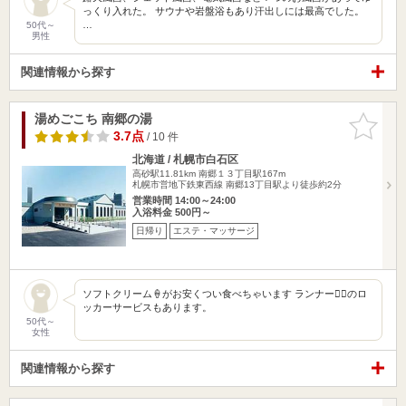
っくり入れた。 サウナや岩盤浴もあり汗出しには最高でした。
…
50代～
男性
関連情報から探す
湯めごこち 南郷の湯
お気に入
りに追加
3.7点
/ 10 件
北海道 / 札幌市白石区
高砂駅11.81km
南郷１３丁目駅167m
札幌市営地下鉄東西線 南郷13丁目駅より徒歩約2分
営業時間 14:00～24:00
入浴料金 500円～
日帰り
エステ・マッサージ
ソフトクリーム🍦がお安くつい食べちゃいます ランナー🏃‍♀️のロ
ッカーサービスもあります。
50代～
女性
関連情報から探す