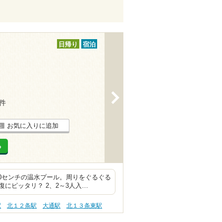
日帰り
宿泊
>
9件
お気に入りに追加
る
20センチの温水プール。周りをぐるぐる
にピッタリ？ 2、2～3人入…
駅
北１２条駅
大通駅
北１３条東駅