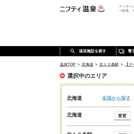
マッサー
ー銭湯、
温浴施設を探す
電
温泉TOP
>
北海道
>
北１２条駅
>
【ク
選択中のエリア
全国から探す
北海道
北海道
変更