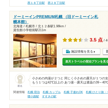
西１８丁目駅
西２８丁目駅
ドーミーインPREMIUM札幌 （旧ドーミーイン札
幌本館）
北海道 / 札幌市 /
北１２条駅1.98km
/
資生館小学校前駅211m
3.5 点
/ 
施設情報を見る
楽天トラベルの宿泊プランを見
小さめの内湯が２つと 同じく小さめの露天が１つの女
もう１つは42℃以上の あつ湯‥露天は適温の39～40
匿名
関連情報
札幌 宿泊
札幌 カップル
札幌 子連れOK
札幌 ひとり旅・
狸小路駅
すすきの駅