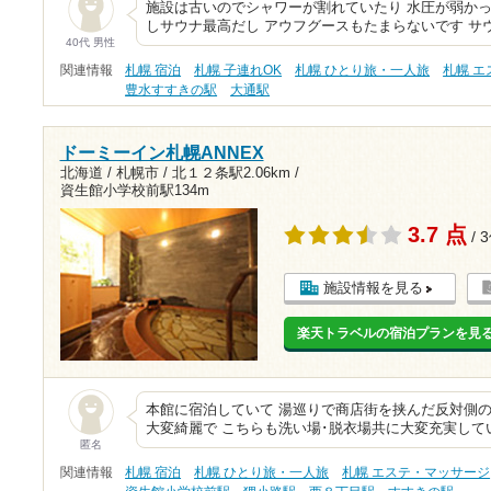
施設は古いのでシャワーが割れていたり 水圧が弱かっ
しサウナ最高だし アウフグースもたまらないです サ
40代 男性
関連情報
札幌 宿泊
札幌 子連れOK
札幌 ひとり旅・一人旅
札幌 
豊水すすきの駅
大通駅
ドーミーイン札幌ANNEX
北海道 / 札幌市 /
北１２条駅2.06km
/
資生館小学校前駅134m
3.7 点
/ 
施設情報を見る
楽天トラベルの宿泊プランを見
本館に宿泊していて 湯巡りで商店街を挟んだ反対側のa
大変綺麗で こちらも洗い場･脱衣場共に大変充実して
匿名
関連情報
札幌 宿泊
札幌 ひとり旅・一人旅
札幌 エステ・マッサージ