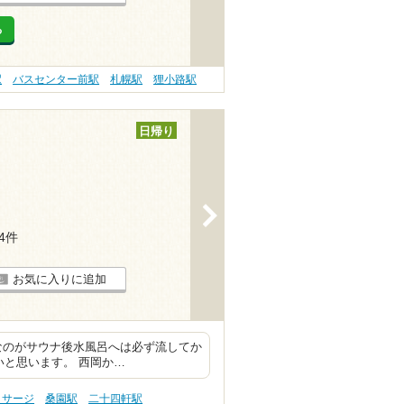
る
駅
バスセンター前駅
札幌駅
狸小路駅
日帰り
>
34件
お気に入りに追加
なのがサウナ後水風呂へは必ず流してか
いと思います。 西岡か…
ッサージ
桑園駅
二十四軒駅