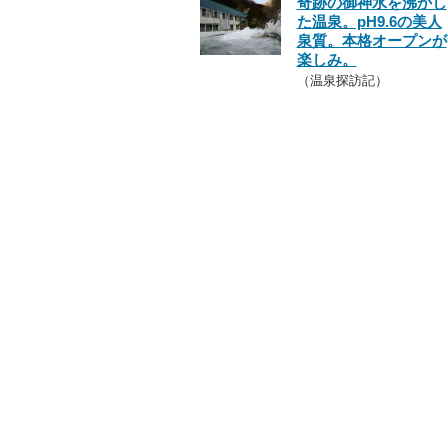
奇跡の御神水を沸かし
た温泉。pH9.6の美人
泉質。本格オープンが
楽しみ。
（温泉探訪記）