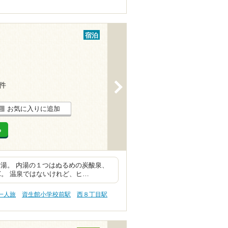
宿泊
>
4件
お気に入りに追加
る
湯。 内湯の１つはぬるめの炭酸泉、
℃。 温泉ではないけれど、ヒ…
一人旅
資生館小学校前駅
西８丁目駅