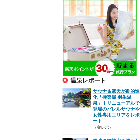
温泉レポート
サウナ＆露天が劇的進
化「極楽湯 羽生温
泉」！リニューアルで
登場のバレルサウナや
女性専用エリアをレポ
ート
（突レポ）