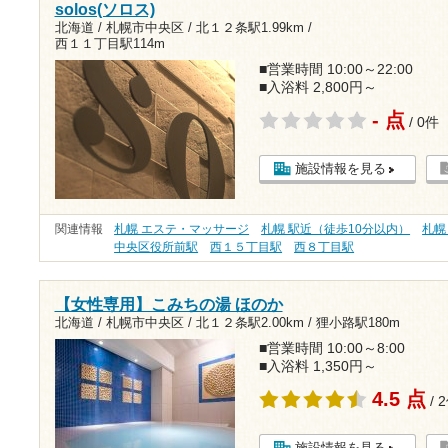
solos(ソロス)
北海道 / 札幌市中央区 /
北１２条駅1.99km
/
西１１丁目駅114m
■営業時間 10:00～22:00
■入浴料 2,800円～
- 点
/ 0件
施設情報を見る
関連情報
札幌 エステ・マッサージ
札幌 駅近（徒歩10分以内）
札幌
中央区役所前駅
西１５丁目駅
西８丁目駅
【女性専用】こみちの湯 ほのか
北海道 / 札幌市中央区 /
北１２条駅2.00km
/
狸小路駅180m
■営業時間 10:00～8:00
■入浴料 1,350円～
4.5 点
/ 
施設情報を見る