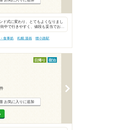
ンド式に変わり、とてもよくなりまし
 街中で行きやすく、値段も妥当でお…
事・食事処
札幌 漫画
狸小路駅
日帰り
宿泊
>
2件
お気に入りに追加
る