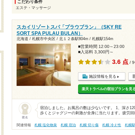
こだわり条件
エステ・マッサージ
スカイリゾートスパ「プラウブラン」（SKY RE
SORT SPA PULAU BULAN）
北海道 / 札幌市中央区 /
北１２条駅804m
/
札幌駅154m
■営業時間 12:00～23:00
■入浴料 3,300円～
3.6 点
/ 
施設情報を見る
楽天トラベルの宿泊プランを見
宿泊しました。お風呂の数は少ないです。 1、深さ1
歩くとジャグジーの刺激が全身に当たります。疲労回復
匿名
関連情報
札幌 塩化物泉
札幌 宿泊
札幌 切り傷
札幌 冷え性
札幌