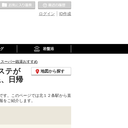
お気に入りの温泉
最近の履歴
ログイン
ID作成
グ
岩盤浴
、スーパー銭湯おすすめ
ステが
地図から探す
泉、日帰
です。このページでは北１２条駅から直
報をご紹介します。