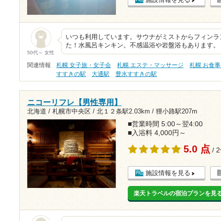
いつも利用しています。サウナがミストからフィンラ
た！水風呂キンキン。不感温浴や岩盤浴もあります。
50代～ 女性
関連情報
札幌 女子旅・女子会
札幌 エステ・マッサージ
札幌 お食
すすきの駅
大通駅
豊水すすきの駅
ニコーリフレ【男性専用】
北海道 / 札幌市中央区 /
北１２条駅2.03km
/
狸小路駅207m
■営業時間 5:00～翌4:00
■入浴料 4,000円～
5.0 点
/ 
施設情報を見る
楽天トラベルの宿泊プランを見