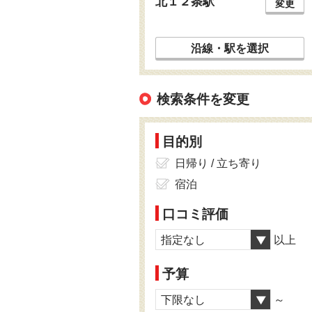
北１２条駅
変更
沿線・駅を選択
検索条件を変更
目的別
日帰り / 立ち寄り
宿泊
口コミ評価
指定なし
以上
予算
下限なし
～