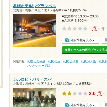
札幌ホテルbyグランベル
北海道 / 札幌市東区 /
北１２条駅883m
/
札幌駅507m
■営業時間 13:00～23:00
■入浴料 3,300円～
- 点
/ 0件
施設情報を見る
楽天トラベルの宿泊プランを見
関連情報
札幌 塩化物泉
札幌 宿泊
札幌 切り傷
札幌 冷え性
札幌
バスセンター前駅
カルロビ・バリ・スパ
北海道 / 札幌市中央区 /
北１２条駅1.29km
/
大通駅553m
2.0 点
/ 
施設情報を見る