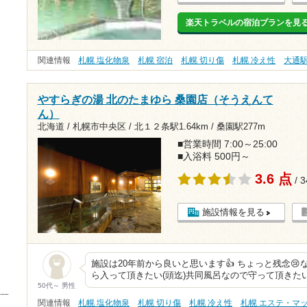
楽天トラベルの宿泊プランを見
関連情報
札幌 塩化物泉
札幌 宿泊
札幌 切り傷
札幌 冷え性
大通
やすらぎの湯 北のたまゆら 桑園店（そうえんて
ん）
北海道 / 札幌市中央区 /
北１２条駅1.64km
/
桑園駅277m
■営業時間 7:00～25:00
■入浴料 500円～
3.6 点
/ 
施設情報を見る
施設は20年前から良いと思います👍 ちょっと残念
ら入って頂きたい(頭迄)共同風呂なので守って頂きた
50代～ 男性
関連情報
札幌 塩化物泉
札幌 切り傷
札幌 冷え性
札幌 エステ・マ