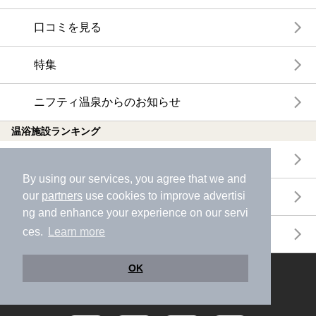
口コミを見る
特集
ニフティ温泉からのお知らせ
温浴施設ランキング
年間温泉ランキング
By using our services, you agree that we and
our
partners
use cookies to improve advertisi
月間温泉ランキング
ng and enhance your experience on our servi
ces.
Learn more
サウナランキング
OK
ニフティ温泉公式アカウントをフォローして
おトク情報やクーポン情報を受け取ろう