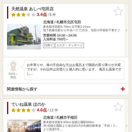
天然温泉 あしべ屯田店
お気に入
りに追加
3.4点
/ 8 件
北海道 / 札幌市北区屯田
東本願寺前駅9.76km
太平駅2.21km
地下鉄麻生駅から中央バスで15分、屯田小学校前下車すぐ
営業時間 10:00～24:00
入浴料金 750円～
日帰り
エステ・マッサージ
お年寄りや、体の不自由な方はお風呂まで階段の昇り降りが大変
ですが、それ以外は完璧だと個人的に思います。 風呂も温泉です
し…
50代～
男性
関連情報から探す
ていね温泉 ほのか
お気に入
りに追加
4.0点
/ 12 件
北海道 / 札幌市手稲区
東本願寺前駅9.85km
稲積公園駅898m
JR 稲積公園駅より徒歩約15分札幌自動車道「手稲ＩＣ」
より国道5号…