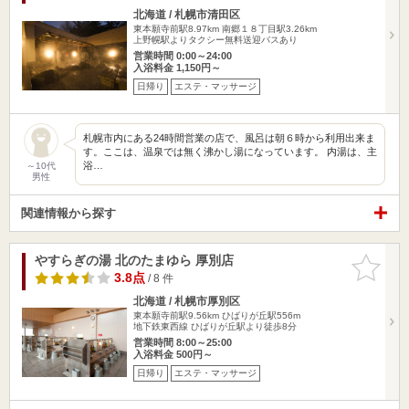
北海道 / 札幌市清田区
東本願寺前駅8.97km
南郷１８丁目駅3.26km
上野幌駅よりタクシー無料送迎バスあり
営業時間 0:00～24:00
入浴料金 1,150円～
日帰り
エステ・マッサージ
札幌市内にある24時間営業の店で、風呂は朝６時から利用出来ま
す。ここは、温泉では無く沸かし湯になっています。 内湯は、主
浴…
～10代
男性
関連情報から探す
やすらぎの湯 北のたまゆら 厚別店
お気に入
りに追加
3.8点
/ 8 件
北海道 / 札幌市厚別区
東本願寺前駅9.56km
ひばりが丘駅556m
地下鉄東西線 ひばりが丘駅より徒歩8分
営業時間 8:00～25:00
入浴料金 500円～
日帰り
エステ・マッサージ