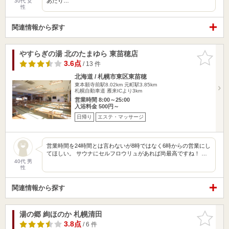
あたり…
30代 女
性
関連情報から探す
やすらぎの湯 北のたまゆら 東苗穂店
お気に入
りに追加
3.6点
/ 13 件
北海道 / 札幌市東区東苗穂
東本願寺前駅8.02km
元町駅3.85km
札幌自動車道 雁来ICより3km
営業時間 8:00～25:00
入浴料金 500円～
日帰り
エステ・マッサージ
営業時間を24時間とは言わないが8時ではなく6時からの営業にし
てほしい。 サウナにセルフロウリュがあれば尚最高ですね！ …
40代 男
性
関連情報から探す
湯の郷 絢ほのか 札幌清田
お気に入
りに追加
3.8点
/ 6 件