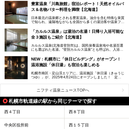
に特効があると言われ、遠隔地ながらも全国から湯治・療養
───
豊富温泉「川島旅館」宿泊レポート！天然オイルバ
目的で多くの人々が訪れます。
提供元：株式会社バルクオム【PR】
ス＆名物バター料理を満喫【北海道】
この記事は株式会社バルクオム商品のPR記事です。
今回、四半世紀以上に渡り全国の温泉を巡り続ける筆者が現
日本最北の温泉郷とされる豊富温泉。油分を含む特殊な泉質
地体験し、独自の視点で豊富温泉の“天然オイルバス”をレポ
で知られ、遠隔地ながらも全国から多くの湯治客や温泉ファ
ート。温泉地概要や日帰り入浴施設をはじめ、宿泊施設・ア
ンが訪れる地です。
クセスまで徹底紹介します！
「カルルス温泉」は湯治の名湯！日帰り入浴可能な
「川島旅館」は、豊富温泉の開湯当初から営業する老舗旅
全３施設もご紹介【北海道】
館。とりわけ温泉の良さと名物のバター料理に定評があり、
口コミの評判も非常に高い宿。今回は筆者自ら宿泊し、自慢
カルルス温泉(北海道登別市)は、国民保養温泉地や名湯百選
の温泉や料理をはじめ、パブリックスペース・客室など宿の
にも選ばれた名湯。“登別カルルス温泉”とも呼ばれ、入浴剤
全貌を徹底的にご紹介します！
としてその名を聞いたことがある方も多いでしょう。観光色
豊かな登別温泉とは対照的な存在で、今も湯治場的な要素が
NEW：札幌市に「休日ビルヂング」がオープン！
残る閑静な温泉地です。
温浴施設「休日湯」も宿泊も楽しめる
今回、四半世紀以上に渡り全国の温泉を巡り続ける筆者が現
札幌市南区・定山渓エリアに、温浴施設「休日湯（きゅうじ
地体験し、カルルス温泉をご紹介。温泉地の概要や泉質解説
つゆ）」が、2025年4月24日にオープンしました！ 定山
をはじめ、日帰り入浴可能な全３施設の紹介・周辺観光・ア
渓の新たなランドマーク「休日ビルヂング」として誕生した
クセスまで徹底紹介します！
この施設は、温泉・サウナの「休日湯」・ラウンジの「THE
LOUNGE DAYOF」・グルメ「休日洋麺店」・ホテル「エク
ニフティ温泉ニュースTOPへ
スクラメーションホテル」で構成された、まさに大人の癒し
空間。
札幌市軌道線の駅から同じテーマで探す
今回は、そんな「休日ビルヂング」の魅力を5つのポイント
からご紹介します。
西４丁目
西８丁目
中央区役所前
西１５丁目