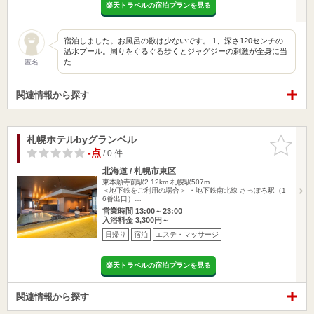
楽天トラベルの宿泊プランを見る
宿泊しました。お風呂の数は少ないです。 1、深さ120センチの
温水プール。周りをぐるぐる歩くとジャグジーの刺激が全身に当
た…
匿名
関連情報から探す
札幌ホテルbyグランベル
お気に入
りに追加
-点
/ 0 件
北海道 / 札幌市東区
東本願寺前駅2.12km
札幌駅507m
＜地下鉄をご利用の場合＞ ・地下鉄南北線 さっぽろ駅（1
6番出口）…
営業時間 13:00～23:00
入浴料金 3,300円～
日帰り
宿泊
エステ・マッサージ
楽天トラベルの宿泊プランを見る
関連情報から探す