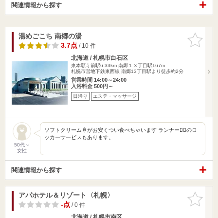
関連情報から探す
湯めごこち 南郷の湯
お気に入
りに追加
3.7点
/ 10 件
北海道 / 札幌市白石区
東本願寺前駅6.33km
南郷１３丁目駅167m
札幌市営地下鉄東西線 南郷13丁目駅より徒歩約2分
営業時間 14:00～24:00
入浴料金 500円～
日帰り
エステ・マッサージ
ソフトクリーム🍦がお安くつい食べちゃいます ランナー🏃‍♀️のロ
ッカーサービスもあります。
50代～
女性
関連情報から探す
アパホテル＆リゾート〈札幌〉
お気に入
りに追加
-点
/ 0 件
北海道 / 札幌市南区