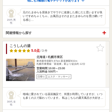
他にも3種類の電子チケットがあります
元のたまゆらを居抜きでサウナに改築した感じだと思いますが良
いですめちゃくちゃ。お風呂はそのままたまゆらのを受け継いで
る感じ…
20代 男
性
関連情報から探す
こうしんの湯
お気に入
りに追加
5.0点
/ 3 件
北海道 / 札幌市東区
東本願寺前駅5.97km
新道東駅832m
札幌市東豊線「新道東」駅より徒歩約 12分
営業時間 10:00～23:00
入浴料金 500円～
日帰り
エステ・マッサージ
地域に愛されている温浴施設で、何度か利用していますが、いつ
も多くの人で賑わっています。 私はこちらの露天風呂が大好き…
30代 女
性