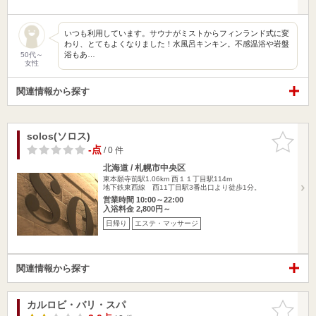
いつも利用しています。サウナがミストからフィンランド式に変
わり、とてもよくなりました！水風呂キンキン。不感温浴や岩盤
浴もあ…
50代～
女性
関連情報から探す
solos(ソロス)
お気に入
りに追加
-点
/ 0 件
北海道 / 札幌市中央区
東本願寺前駅1.06km
西１１丁目駅114m
地下鉄東西線 西11丁目駅3番出口より徒歩1分。
営業時間 10:00～22:00
入浴料金 2,800円～
日帰り
エステ・マッサージ
関連情報から探す
カルロビ・バリ・スパ
お気に入
りに追加