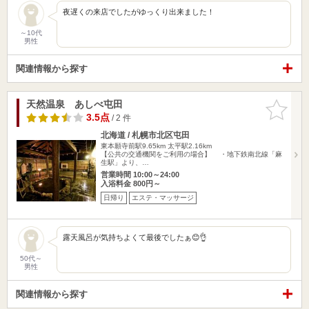
夜遅くの来店でしたがゆっくり出来ました！
～10代
男性
関連情報から探す
天然温泉 あしべ屯田
お気に入
りに追加
3.5点
/ 2 件
北海道 / 札幌市北区屯田
東本願寺前駅9.65km
太平駅2.16km
【公共の交通機関をご利用の場合】 ・地下鉄南北線「麻
生駅」より、…
営業時間 10:00～24:00
入浴料金 800円～
日帰り
エステ・マッサージ
露天風呂が気持ちよくて最後でしたぁ😊👌
50代～
男性
関連情報から探す