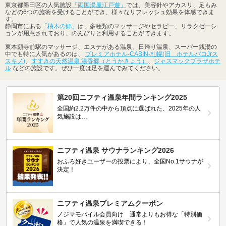
東京都墨田区の人気施設
「両国湯屋江戸遊」
では、美容針やアカスリ、足もみ
などの6つの施術を受けることができ、様々なリフレッシュ効果を体感できま
す。
静岡市にある
「柚木の郷」
は、多種類のマッサージやセラピー、リラクゼーシ
ョンが用意されており、のんびりと利用することができます。
東本願寺前駅のマッサージ、エステがある温泉、日帰り温泉、スーパー銭湯の
中でも特に人気があるのは、
プレミアホテル-CABIN-札幌(旧 ホテルパコJrス
スキノ)
、
すすきの天然温泉 湯香郷（とうかきょう）
、
ジャスマックプラザホテ
ル
などの施設です。ぜひ一度は足を運んでみてください。
第20回ニフティ温泉年間ランキング2025
全国約2.2万件の中から頂点に選ばれた、2025年の人
気施設は…
ニフティ温泉 サウナランキング2026
おふろ好きユーザーの投票により、全国No.1サウナが
決定！
ニフティ温泉プレミアムクーポン
ノジマモバイル会員向け 通常よりもお得な「特別価
格」で人気の温泉を満喫できる！