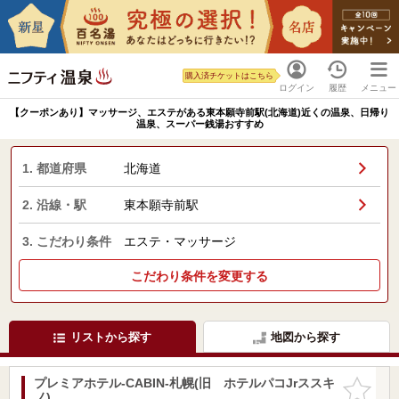
購入済チケットはこちら
ログイン
履歴
メニュー
【クーポンあり】マッサージ、エステがある東本願寺前駅(北海道)近くの温泉、日帰り
温泉、スーパー銭湯おすすめ
1. 都道府県
北海道
2. 沿線・駅
東本願寺前駅
3. こだわり条件
エステ・マッサージ
こだわり条件を変更する
リストから探す
地図から探す
プレミアホテル-CABIN-札幌(旧 ホテルパコJrススキ
お気に入
ノ)
りに追加