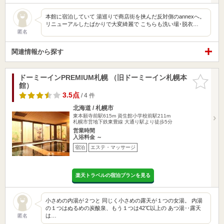
本館に宿泊していて 湯巡りで商店街を挟んだ反対側のannexへ。
リニューアルしたばかりで大変綺麗で こちらも洗い場･脱衣…
匿名
関連情報から探す
ドーミーインPREMIUM札幌 （旧ドーミーイン札幌本
お気に入
館）
りに追加
3.5点
/ 4 件
北海道 / 札幌市
東本願寺前駅615m
資生館小学校前駅211m
札幌市営地下鉄東豊線 大通り駅より徒歩5分
営業時間
入浴料金 ～
宿泊
エステ・マッサージ
楽天トラベルの宿泊プランを見る
小さめの内湯が２つと 同じく小さめの露天が１つの女湯。 内湯
の１つはぬるめの炭酸泉、もう１つは42℃以上の あつ湯‥露天
は…
匿名