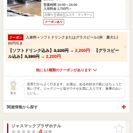
営業時間 10:00～24:00
入浴料金 2,750円～
日帰り
宿泊
エステ・マッサージ
クーポンあり
入泉料＋ソフトドリンクまたはグラスビール1杯 最大1,1
クーポン
80円引き
【ソフトドリンク込み】
3,320円
→
2,200円
【グラスビー
ル込み】
3,380円
→
2,200円
他にも1種類のクーポンがあります
近所だからよく行きます。お湯は、ぬるめ好きの私にはちょうど
良いです。ジャグジーと塩サウナがお気に入りです。食事のおい
しいし…
匿名
関連情報から探す
ジャスマックプラザホテル
お気に入
りに追加
-点
/ 0 件