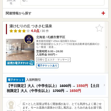
心…
20代 男
性
関連情報から探す
湯けむりの丘 つきさむ温泉
お気に入
りに追加
4.0点
/ 30 件
北海道 / 札幌市豊平区
東本願寺前駅7.45km
福住駅2.02km
地下鉄福住駅からタクシーで3分道央自動車道札幌南ICか
ら一般道・道道…
営業時間 6:00～24:00
入浴料金 900円～
日帰り
エステ・マッサージ
電子チケットあり
入浴料割引
電子チケット
【平日限定】大人（中学生以上）
1600円
→
1550円
【土日
祝限定】大人（中学生以上）
1700円
→
1650円
広々とした浴室は明るく開放感があり、とても気持ちよく過ごせ
ます。モール温泉の源泉かけ流し風呂は、とろみのあるお湯で肌