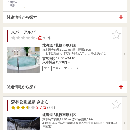
…
50代～
男性
関連情報から探す
スパ・アルパ
お気に入
りに追加
-点
/ 0 件
北海道 / 札幌市厚別区
東本願寺前駅10.13km
新札幌駅160m
「地下鉄新さっぽろ駅9番出入口」より徒歩約1分
営業時間 12:00～24:00
入浴料金 2,600円～
宿泊
エステ・マッサージ
関連情報から探す
森林公園温泉 きよら
お気に入
りに追加
3.7点
/ 34 件
北海道 / 札幌市厚別区
東本願寺前駅11.02km
森林公園駅586m
JR函館本線 森林公園駅より10分道央自動車道 江別西ICよ
り国道1…