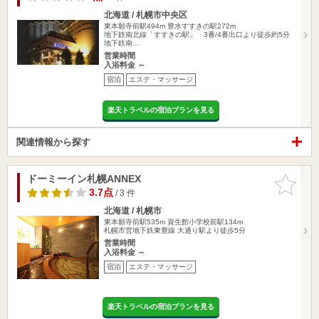
北海道 / 札幌市中央区
東本願寺前駅494m
豊水すすきの駅272m
地下鉄南北線「すすきの駅」 3番/4番出口より徒歩約5分
地下鉄南…
営業時間
入浴料金 ～
宿泊
エステ・マッサージ
楽天トラベルの宿泊プランを見る
関連情報から探す
ドーミーイン札幌ANNEX
お気に入
りに追加
3.7点
/ 3 件
北海道 / 札幌市
東本願寺前駅535m
資生館小学校前駅134m
札幌市営地下鉄東豊線 大通り駅より徒歩5分
営業時間
入浴料金 ～
宿泊
エステ・マッサージ
楽天トラベルの宿泊プランを見る