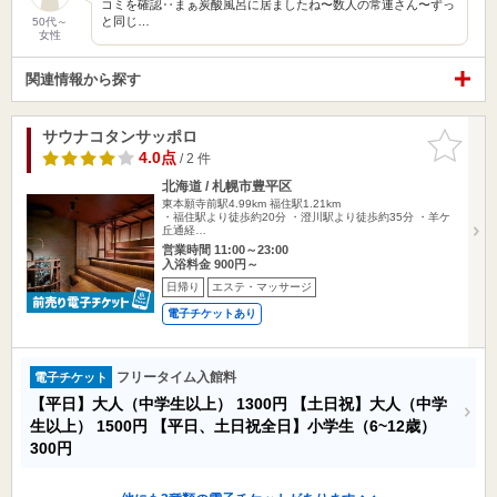
コミを確認‥まぁ炭酸風呂に居ましたね〜数人の常連さん〜ずっ
と同じ…
50代～
女性
関連情報から探す
サウナコタンサッポロ
お気に入
りに追加
4.0点
/ 2 件
北海道 / 札幌市豊平区
東本願寺前駅4.99km
福住駅1.21km
・福住駅より徒歩約20分 ・澄川駅より徒歩約35分 ・羊ケ
丘通経…
営業時間 11:00～23:00
入浴料金 900円～
日帰り
エステ・マッサージ
電子チケットあり
フリータイム入館料
電子チケット
【平日】大人（中学生以上）
1300円
【土日祝】大人（中学
生以上）
1500円
【平日、土日祝全日】小学生（6~12歳）
300円