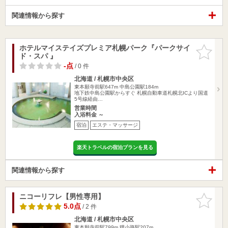
関連情報から探す
ホテルマイステイズプレミア札幌パーク『パークサイ
お気に入
ド・スパ 』
りに追加
-点
/ 0 件
北海道 / 札幌市中央区
東本願寺前駅647m
中島公園駅184m
地下鉄中島公園駅からすぐ 札幌自動車道札幌北ICより国道
5号線経由…
営業時間
入浴料金 ～
宿泊
エステ・マッサージ
楽天トラベルの宿泊プランを見る
関連情報から探す
ニコーリフレ【男性専用】
お気に入
りに追加
5.0点
/ 2 件
北海道 / 札幌市中央区
東本願寺前駅799m
狸小路駅207m