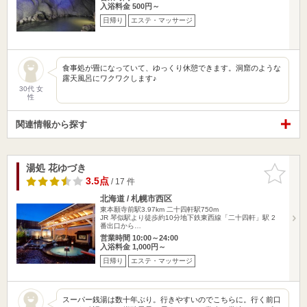
入浴料金 500円～
日帰り
エステ・マッサージ
食事処が畳になっていて、ゆっくり休憩できます。洞窟のような
露天風呂にワクワクします♪
30代 女
性
関連情報から探す
湯処 花ゆづき
お気に入
りに追加
3.5点
/ 17 件
北海道 / 札幌市西区
東本願寺前駅3.97km
二十四軒駅750m
JR 琴似駅より徒歩約10分地下鉄東西線「二十四軒」駅 2
番出口から…
営業時間 10:00～24:00
入浴料金 1,000円～
日帰り
エステ・マッサージ
スーパー銭湯は数十年ぶり。行きやすいのでこちらに。行く前口