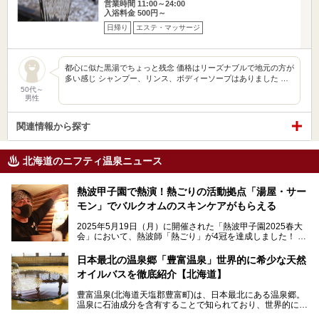
営業時間 11:00～24:00
入浴料金 500円～
日帰り
エステ・マッサージ
都心に似た黒湯でちょっと残念 価格はリーズナブルで地元の方が
多い感じ シャンプー、リンス、ボディーソープはありました …
50代～
男性
関連情報から探す
北海道のニフティ温泉ニュース
熱波甲子園で熱演！熱ごりの活動拠点「湯屋・サー
モン」でバルクオムのスキンケアがもらえる
2025年5月19日（月）に開催された「熱波甲子園2025春大
会」において、熱波師「熱ごり」が4冠を達成しました！
このたび、バルクオム賞の受賞を記念して、熱ごりさんの活
動拠点である北海道の銭湯「湯屋・サーモン」にて、メンズ
日本最北の温泉郷「豊富温泉」世界的に希少な天然
スキンケアブランド バルクオムの「ONE DAY KIT」を数量
オイルバスを徹底紹介【北海道】
限定でプレゼントいたします。
老若男女問わず、多くの方にご体験いただける製品ですの
豊富温泉(北海道天塩郡豊富町)は、日本最北にある温泉郷。
で、ぜひお試しください。※6月13日配布開始、なくなり次
温泉に石油成分を含有することで知られており、世界的にも
第終了
大変希少な泉質です。また、油分が乾癬やアトピー性皮膚炎