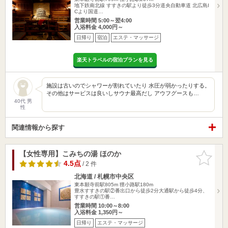
地下鉄南北線 すすきの駅より徒歩3分道央自動車道 北広島I
Cより国道…
営業時間 5:00～翌4:00
入浴料金 4,000円～
日帰り
宿泊
エステ・マッサージ
楽天トラベルの宿泊プランを見る
施設は古いのでシャワーが割れていたり 水圧が弱かったりする。
その他はサービスは良いしサウナ最高だし アウフグースも…
40代 男
性
関連情報から探す
【女性専用】こみちの湯 ほのか
お気に入
りに追加
4.5点
/ 2 件
北海道 / 札幌市中央区
東本願寺前駅805m
狸小路駅180m
豊水すすきの駅②番出口から徒歩2分大通駅から徒歩4分、
すすきの駅①番…
営業時間 10:00～8:00
入浴料金 1,350円～
日帰り
エステ・マッサージ