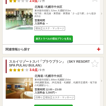
2.0点
/ 2 件
北海道 / 札幌市中央区
東本願寺前駅1.52km
大通駅553m
地下鉄：南北線・東西線・東豊線「さっぽろ駅」から徒歩
約5分
営業時間
入浴料金 ～
宿泊
エステ・マッサージ
楽天トラベルの宿泊プランを見る
関連情報から探す
スカイリゾートスパ「プラウブラン」（SKY RESORT
お気に入
SPA PULAU BULAN）
りに追加
3.6点
/ 9 件
北海道 / 札幌市中央区
東本願寺前駅1.88km
札幌駅154m
JR札幌駅直結。JR北海道・札幌駅，札幌市交通局・地下鉄
の札幌駅から…
営業時間 12:00～23:00
入浴料金 3,300円～
日帰り
宿泊
エステ・マッサージ