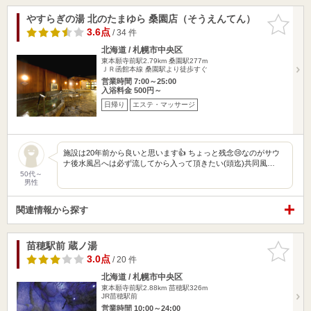
やすらぎの湯 北のたまゆら 桑園店（そうえんてん）
お気に入
りに追加
3.6点
/ 34 件
北海道 / 札幌市中央区
東本願寺前駅2.79km
桑園駅277m
ＪＲ函館本線 桑園駅より徒歩すぐ
営業時間 7:00～25:00
入浴料金 500円～
日帰り
エステ・マッサージ
施設は20年前から良いと思います👍 ちょっと残念😢なのがサウ
ナ後水風呂へは必ず流してから入って頂きたい(頭迄)共同風…
50代～
男性
関連情報から探す
苗穂駅前 蔵ノ湯
お気に入
りに追加
3.0点
/ 20 件
北海道 / 札幌市中央区
東本願寺前駅2.88km
苗穂駅326m
JR苗穂駅前
営業時間 10:00～24:00