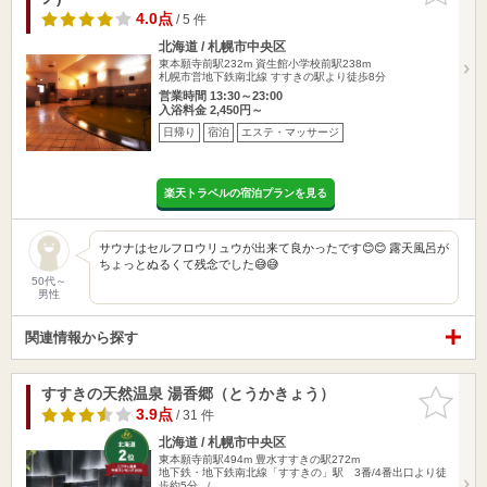
4.0点
/ 5 件
北海道 / 札幌市中央区
東本願寺前駅232m
資生館小学校前駅238m
札幌市営地下鉄南北線 すすきの駅より徒歩8分
営業時間 13:30～23:00
入浴料金 2,450円～
日帰り
宿泊
エステ・マッサージ
楽天トラベルの宿泊プランを見る
サウナはセルフロウリュウが出来て良かったです😊😊 露天風呂が
ちょっとぬるくて残念でした😅😅
50代～
男性
関連情報から探す
すすきの天然温泉 湯香郷（とうかきょう）
お気に入
りに追加
3.9点
/ 31 件
北海道 / 札幌市中央区
東本願寺前駅494m
豊水すすきの駅272m
地下鉄・地下鉄南北線「すすきの」駅 3番/4番出口より徒
歩約5分 （…