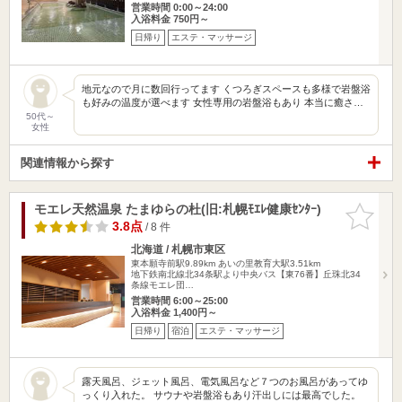
営業時間 0:00～24:00
入浴料金 750円～
日帰り
エステ・マッサージ
地元なので月に数回行ってます くつろぎスペースも多様で岩盤浴
も好みの温度が選べます 女性専用の岩盤浴もあり 本当に癒さ…
50代～
女性
関連情報から探す
モエレ天然温泉 たまゆらの杜(旧:札幌ﾓｴﾚ健康ｾﾝﾀｰ)
お気に入
りに追加
3.8点
/ 8 件
北海道 / 札幌市東区
東本願寺前駅9.89km
あいの里教育大駅3.51km
地下鉄南北線北34条駅より中央バス【東76番】丘珠北34
条線モエレ団…
営業時間 6:00～25:00
入浴料金 1,400円～
日帰り
宿泊
エステ・マッサージ
露天風呂、ジェット風呂、電気風呂など７つのお風呂があってゆ
っくり入れた。 サウナや岩盤浴もあり汗出しには最高でした。