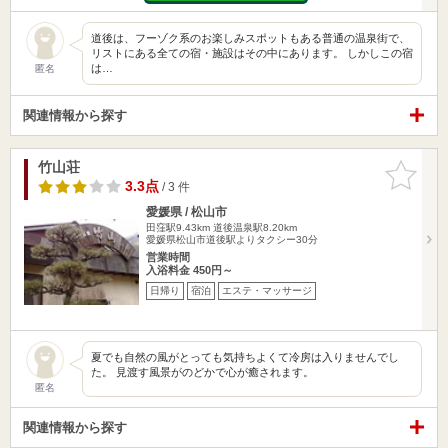
道後は、フーゾク系のお楽しみスポットもある普通の温泉街で、
リストにある全ての宿・施設はその中にあります。 しかしこの宿
は…
匿名
関連情報から探す
竹山荘
お気に入
りに追加
3.3点
/ 3 件
愛媛県 / 松山市
田窪駅9.43km
道後温泉駅8.20km
愛媛県松山市道後駅よりタクシー30分
営業時間
入浴料金 450円～
日帰り
宿泊
エステ・マッサージ
夏でも自然の風がとっても気持ちよくて冷房は入りませんでし
た。 見渡す風景がのどかで心が癒されます。
匿名
関連情報から探す