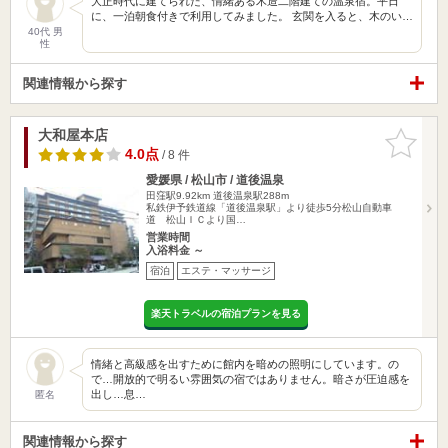
大正時代に建てられた、情緒ある木造二階建ての温泉宿。平日
に、一泊朝食付きで利用してみました。 玄関を入ると、木のい…
40代 男
性
関連情報から探す
大和屋本店
お気に入
りに追加
4.0点
/ 8 件
愛媛県 / 松山市 / 道後温泉
田窪駅9.92km
道後温泉駅288m
私鉄伊予鉄道線「道後温泉駅」より徒歩5分松山自動車
道 松山ＩＣより国…
営業時間
入浴料金 ～
宿泊
エステ・マッサージ
楽天トラベルの宿泊プランを見る
情緒と高級感を出すために館内を暗めの照明にしています。の
で…開放的で明るい雰囲気の宿ではありません。暗さが圧迫感を
出し…息…
匿名
関連情報から探す