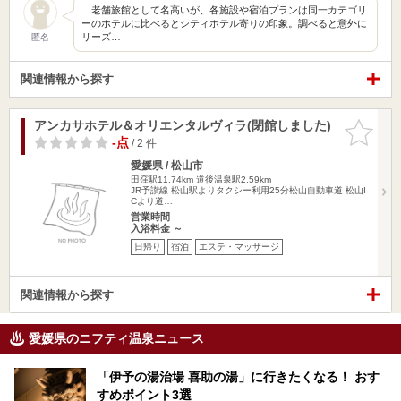
老舗旅館として名高いが、各施設や宿泊プランは同一カテゴリ
ーのホテルに比べるとシティホテル寄りの印象。調べると意外に
リーズ…
匿名
関連情報から探す
アンカサホテル＆オリエンタルヴィラ(閉館しました)
お気に入
りに追加
-点
/ 2 件
愛媛県 / 松山市
田窪駅11.74km
道後温泉駅2.59km
JR予讃線 松山駅よりタクシー利用25分松山自動車道 松山I
Cより道…
営業時間
入浴料金 ～
日帰り
宿泊
エステ・マッサージ
関連情報から探す
愛媛県のニフティ温泉ニュース
「伊予の湯治場 喜助の湯」に行きたくなる！ おす
すめポイント3選