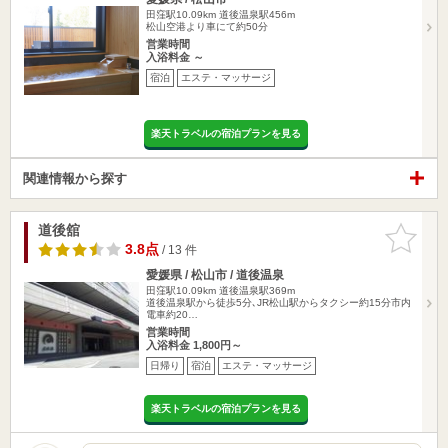
田窪駅10.09km
道後温泉駅456m
松山空港より車にて約50分
営業時間
入浴料金 ～
宿泊
エステ・マッサージ
楽天トラベルの宿泊プランを見る
関連情報から探す
道後舘
お気に入
りに追加
3.8点
/ 13 件
愛媛県 / 松山市 / 道後温泉
田窪駅10.09km
道後温泉駅369m
道後温泉駅から徒歩5分､JR松山駅からタクシー約15分市内
電車約20…
営業時間
入浴料金 1,800円～
日帰り
宿泊
エステ・マッサージ
楽天トラベルの宿泊プランを見る