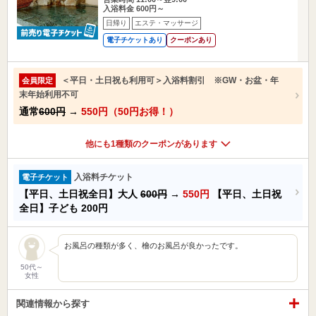
入浴料金 600円～
日帰り
エステ・マッサージ
電子チケットあり
クーポンあり
＜平日・土日祝も利用可＞入浴料割引 ※GW・お盆・年
会員限定
末年始利用不可
通常
600円
→
550円（50円お得！）
他にも1種類のクーポンがあります
入浴料チケット
電子チケット
【平日、土日祝全日】大人
600円
→
550円
【平日、土日祝
全日】子ども
200円
お風呂の種類が多く、檜のお風呂が良かったです。
50代～
女性
関連情報から探す