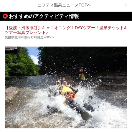
日本最古の温泉といわれる道後温泉を筆頭に、多くの温泉が
ニフティ温泉ニュースTOPへ
ある愛媛県は、スーパー銭湯も豊富です。中には、中四国地
方を代表する人気の施設も。今回は、愛媛県の誇るスーパー
おすすめのアクティビティ情報
銭湯をピックアップしました。
【愛媛・滑床渓谷】キャニオニング１DAYツアー！温泉チケット&
ツアー写真プレゼント♪
愛媛県北宇和郡松野町目黒2885-5