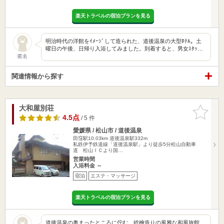
楽天トラベルの宿泊プランを見る
明治時代の洋館をｲﾒｰｼﾞして造られた、道後温泉の大型ﾎﾃﾙ。土
曜日の午後、日帰り入浴してみました。到着すると、男女ｽﾀｯ…
匿名
関連情報から探す
大和屋別荘
お気に入
りに追加
4.5点
/ 5 件
愛媛県 / 松山市 / 道後温泉
田窪駅10.03km
道後温泉駅332m
私鉄伊予鉄道線「道後温泉駅」より徒歩5分松山自動車
道 松山ＩＣより国…
営業時間
入浴料金 ～
宿泊
エステ・マッサージ
楽天トラベルの宿泊プランを見る
道後温泉の奥まったところに佇む、総檜造りの風雅な和風旅館。