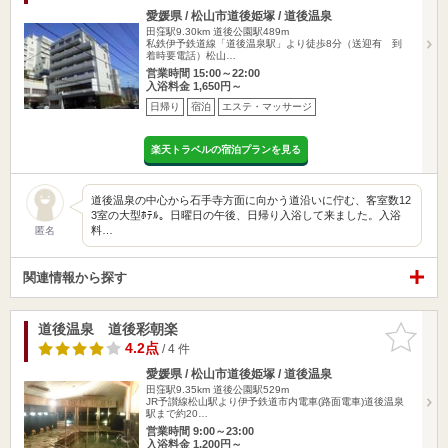
愛媛県 / 松山市道後姫塚 / 道後温泉
田窪駅9.30km
道後公園駅489m
私鉄伊予鉄道線「道後温泉駅」より徒歩8分（送迎有 到
着時要電話）松山…
営業時間 15:00～22:00
入浴料金 1,650円～
日帰り
宿泊
エステ・マッサージ
楽天トラベルの宿泊プランを見る
道後温泉の中心から石手寺方面に向かう道沿いに佇む、客室数12
3室の大型ﾎﾃﾙ。日曜日の午後、日帰り入浴して来ました。入浴
料…
匿名
関連情報から探す
道後温泉 道後彩朝楽
お気に入
りに追加
4.2点
/ 4 件
愛媛県 / 松山市道後姫塚 / 道後温泉
田窪駅9.35km
道後公園駅529m
JR予讃線松山駅より伊予鉄道市内電車(路面電車)道後温泉
駅まで約20…
営業時間 9:00～23:00
入浴料金 1,200円～