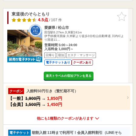
東道後のそらともり
お気に入
りに追加
4.5点
/ 107 件
愛媛県 / 松山市
田窪駅6.27km
久米駅241m
伊予鉄横河原線 久米駅より徒歩3分松山自動車道 川内ICよ
り国道11…
営業時間 5:00～24:00
入浴料金 1,000円～
日帰り
宿泊
エステ・マッサージ
電子チケットあり
クーポンあり
楽天トラベルの宿泊プランを見る
入館料50円引き（繁忙期不可）
クーポン
【一般】
1,900円
→
1,850円
【会員】
1,500円
→
1,450円
他にも1種類のクーポンがあります
朝割入館 11時まで利用可！会員入館料割引（LINEそら
電子チケット