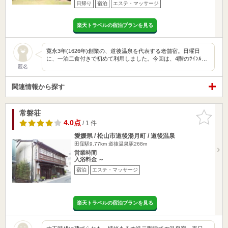
日帰り
宿泊
エステ・マッサージ
楽天トラベルの宿泊プランを見る
寛永3年(1626年)創業の、道後温泉を代表する老舗宿。日曜日
に、一泊二食付きで初めて利用しました。今回は、4階のﾂｲﾝﾙ…
匿名
関連情報から探す
常磐荘
お気に入
りに追加
4.0点
/ 1 件
愛媛県 / 松山市道後湯月町 / 道後温泉
田窪駅9.77km
道後温泉駅268m
営業時間
入浴料金 ～
宿泊
エステ・マッサージ
楽天トラベルの宿泊プランを見る