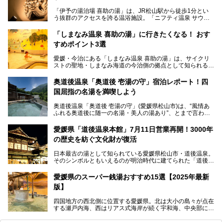
「伊予の湯治場 喜助の湯」は、JR松山駅から徒歩1分とい
う抜群のアクセスを誇る温浴施設。「ニフティ温泉 サウナ
ランキング」で2年連続1位を獲得し、全国から多くのサウ
ナーが訪れる人気スポットです。天然温泉・サウナ・岩盤
「しまなみ温泉 喜助の湯」に行きたくなる！ おす
浴・食事・宿泊まで“癒しのすべて”がそろう人気施設の中で
すめポイント3選
も、特におすすめしたい3つのポイントについて厳選してお
届けします。読めばきっと、行きたくなること間違いなし！
愛媛・今治にある「しまなみ温泉 喜助の湯」は、サイクリ
ストの聖地・しまなみ海道の今治側の拠点として知られる人
気の温泉施設。「日本一サイクリストが集まる温泉」とも呼
ばれていて、自転車ロッカーや工具、給水サービスなど、旅
奥道後温泉「奥道後 壱湯の守」宿泊レポート！四
人に嬉しい工夫がたっぷり。お風呂は内湯から半露天、サウ
国屈指の名湯を満喫しよう
ナまで種類豊富で広々空間。泉質も温度もバリエーション豊
かで、湯めぐり感覚で楽しめちゃいます。
奥道後温泉「奥道後 壱湯の守」(愛媛県松山市)は、“風情あ
ふれる奥道後に随一の名湯・美人の湯あり”、とまで言われ
る四国屈指の名湯です。最も有名なのが、西日本最大級の大
今回は人気のこの施設の中でも、特におすすめしたい3つの
露天風呂。日々の生活から隔離された非日常感を味わえま
ポイントについて厳選してお届けします。読めばきっと、行
愛媛県「道後温泉本館」7月11日営業再開！3000年
す。
きたくなること間違いなし！
の歴史を紡ぐ文化財が復活
日帰り入浴も可能ですが、宿泊してじっくり楽しむのがベス
日本最古の湯として知られている愛媛県松山市・道後温泉。
ト。今回はニフティ温泉ライターである筆者自ら宿泊し、名
そのシンボルともいえるのが明治時代に建てられた「道後温
物の大露天風呂「翠明の湯」の全浴槽をご紹介。また、パブ
泉本館」です。平成31年1月から約5年半にわたって行って
リックスペース・貸切露天風呂・客室・食事など、多角的に
いた保存修理工事が終わり、いよいよ2024年7月11日から
その魅力をご紹介します！
愛媛県のスーパー銭湯おすすめ15選【2025年最新
全館営業再開となります。
版】
四国地方の西北側に位置する愛媛県。北は大小の島々が点在
する瀬戸内海、西はリアス式海岸が続く宇和海、中央部には
西日本最高峰の石鎚山とその連山に囲まれたバラエティ豊か
な自然と、温暖な気候が魅力の県です。