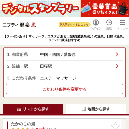
購入済チケットはこちら
ログイン
履歴
メニュー
【クーポンあり】マッサージ、エステがある田窪駅(愛媛県)近くの温泉、日帰り温泉、
スーパー銭湯おすすめ
1. 都道府県
中国・四国 / 愛媛県
2. 沿線・駅
田窪駅
3. こだわり条件
エステ・マッサージ
こだわり条件を変更する
リストから探す
地図から探す
たかのこの湯
お気に入
りに追加