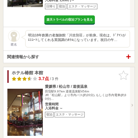
日帰り
宿泊
エステ・マッサージ
楽天トラベルの宿泊プランを見る
明治18年創業の老舗旅館「川吉別荘」が前身。現在は、ﾄﾞｱﾏﾝが
ｴｽｺｰﾄしてくれる英国調のﾎﾃﾙになっています。祝日の午…
匿名
関連情報から探す
ホテル椿館 本館
お気に入
りに追加
3.7点
/ 3 件
愛媛県 / 松山市 / 道後温泉
田窪駅9.97km
道後温泉駅454m
JR「松山駅」より市内バス(約20分)､もしくは市内電車(約3
0分)…
営業時間
入浴料金 ～
宿泊
エステ・マッサージ