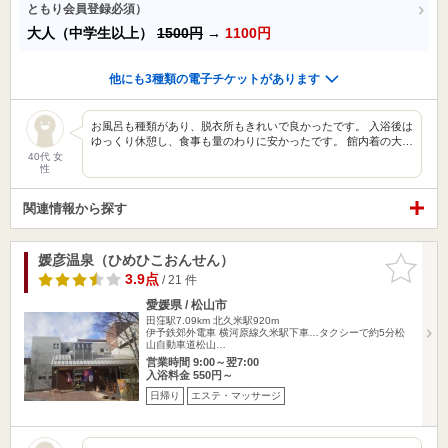
ともり会員登録必須）
大人（中学生以上）
1500円
→
1100円
他にも3種類の電子チケットがあります
お風呂も種類があり、脱衣所もきれいで良かったです。 入浴後は
ゆっくり休憩し、食事も量のわりに安かったです。 館内着の大…
40代 女
性
関連情報から探す
媛彦温泉（ひめひこおんせん）
お気に入
りに追加
3.9点
/ 21 件
愛媛県 / 松山市
田窪駅7.09km
北久米駅920m
伊予鉄郊外電車 横河原線久米駅下車…タクシーで約5分松
山自動車道松山…
営業時間 9:00～翌7:00
入浴料金 550円～
日帰り
エステ・マッサージ