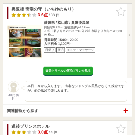
奥道後 壱湯の守（いちゆのもり）
お気に入
りに追加
3.6点
/ 38 件
愛媛県 / 松山市 / 奥道後温泉
田窪駅8.93km
道後温泉駅4.12km
JR松山駅より市内バスで40分 松山市駅より市内バスで30
分 松…
営業時間 15:00～20:00
入浴料金 1,100円～
日帰り
宿泊
エステ・マッサージ
楽天トラベルの宿泊プランを見る
本日、今から入ります。 有名なジャングル風呂がなくて残念です
が、他の風呂で楽しみます。
40代 男
性
関連情報から探す
道後プリンスホテル
お気に入
りに追加
3.0点
/ 4 件