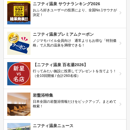
ニフティ温泉 サウナランキング2026
おふろ好きユーザーの投票により、全国No.1サウナが
決定！
ニフティ温泉プレミアムクーポン
ノジマモバイル会員向け 通常よりもお得な「特別価
格」で人気の温泉を満喫できる！
【ニフティ温泉 百名湯2026】
行ってみたい施設に投票してプレゼントを当てよう！
（全10回開催 / 合計260名様）
岩盤浴特集
日本全国の岩盤浴情報だけをピックアップ。まとめて
検索！
ニフティ温泉ニュース