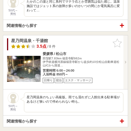
たかのこの湯と同じ系列でマテラ石とか雰囲気は似た感じ。温泉
施設ではジェット系の故障が多いのかいつの間にか電気風呂に変
わって…
50代～
男性
関連情報から探す
星乃岡温泉・千湯館
お気に入
りに追加
3.5点
/ 8 件
愛媛県 / 松山市
田窪駅7.83km
福音寺駅662m
伊予鉄道横河原線福音寺駅から徒歩約10分松山自動車道松
山ICから国道…
営業時間 6:00～24:00
入浴料金 850円～
日帰り
宿泊
エステ・マッサージ
星乃岡温泉のちょい高級版。雨でも濡れずに入館出来る駐車場が
あるけど狭いので停められない時も。
50代～
男性
関連情報から探す