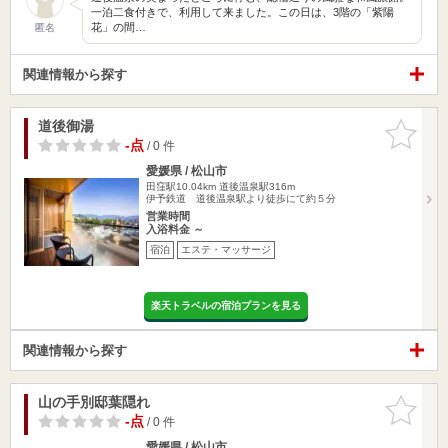
一泊二食付きで、利用して来ました。この日は、3階の「紫陽
花」の間…
匿名
関連情報から探す
道後御湯
お気に入
りに追加
-点
/ 0 件
愛媛県 / 松山市
田窪駅10.04km
道後温泉駅316m
伊予鉄道 道後温泉駅より徒歩にて約５分
営業時間
入浴料金 ～
宿泊
エステ・マッサージ
楽天トラベルの宿泊プランを見る
関連情報から探す
山の手別邸葉隠れ
お気に入
りに追加
-点
/ 0 件
愛媛県 / 松山市