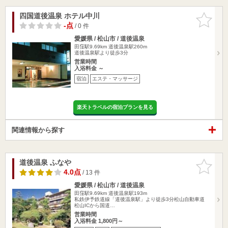
四国道後温泉 ホテル中川
お気に入
りに追加
-点
/ 0 件
愛媛県 / 松山市 / 道後温泉
田窪駅9.69km
道後温泉駅260m
道後温泉駅より徒歩3分
営業時間
入浴料金 ～
宿泊
エステ・マッサージ
楽天トラベルの宿泊プランを見る
関連情報から探す
道後温泉 ふなや
お気に入
りに追加
4.0点
/ 13 件
愛媛県 / 松山市 / 道後温泉
田窪駅9.69km
道後温泉駅193m
私鉄伊予鉄道線「道後温泉駅」より徒歩3分松山自動車道
松山ICから国道…
営業時間
入浴料金 1,800円～