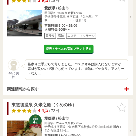
3.9点
/ 18 件
愛媛県 / 松山市
田窪駅5.79km
久米駅468m
予鉄道郊外電車 横河原線 「久米駅」下
車・・・・・・・・・ 徒歩8分…
営業時間 5:00～25:00
入浴料金 600円～
日帰り
宿泊
エステ・マッサージ
楽天トラベルの宿泊プランを見る
墓参りに手ぶらで寄りました。バスタオルは購入になりますが、
素材が良いので家でも使っています。湯治にピッタリ。アスリー
トなん…
40代 男
性
関連情報から探す
東道後温泉 久米之癒（くめのゆ）
お気に入
りに追加
4.4点
/ 72 件
愛媛県 / 松山市
田窪駅6.25km
久米駅273m
伊予鉄横河原線で久米駅下車徒歩3分松山自動車道川内Ｉ
Ｃから国道11号…
営業時間 11:00～翌9:00