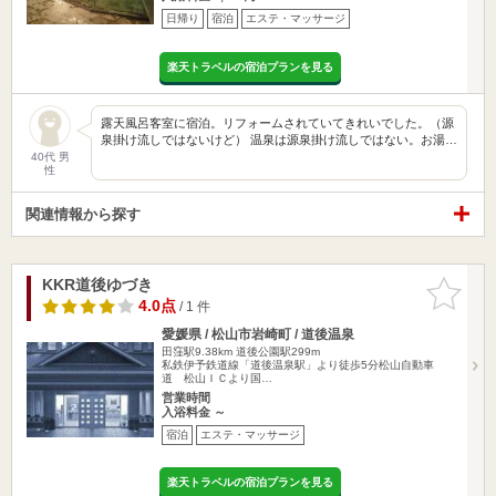
日帰り
宿泊
エステ・マッサージ
楽天トラベルの宿泊プランを見る
露天風呂客室に宿泊。リフォームされていてきれいでした。（源
泉掛け流しではないけど） 温泉は源泉掛け流しではない。お湯…
40代 男
性
関連情報から探す
KKR道後ゆづき
お気に入
りに追加
4.0点
/ 1 件
愛媛県 / 松山市岩崎町 / 道後温泉
田窪駅9.38km
道後公園駅299m
私鉄伊予鉄道線「道後温泉駅」より徒歩5分松山自動車
道 松山ＩＣより国…
営業時間
入浴料金 ～
宿泊
エステ・マッサージ
楽天トラベルの宿泊プランを見る