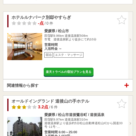
ホテルルナパーク別邸やすらぎ
お気に入
りに追加
-点
/ 0 件
愛媛県 / 松山市
田窪駅9.96km
道後温泉駅508m
市電 道後温泉駅より徒歩にて約10分
営業時間
入浴料金 ～
宿泊
エステ・マッサージ
楽天トラベルの宿泊プランを見る
関連情報から探す
オールドイングランド 道後山の手ホテル
お気に入
りに追加
3.2点
/ 6 件
愛媛県 / 松山市道後鷺谷町 / 道後温泉
田窪駅9.97km
道後温泉駅310m
道後温泉駅より徒歩約5分松山自動車道松山ICから国道33
号･11号･…
営業時間 6:00～25:00
入浴料金 1,650円～