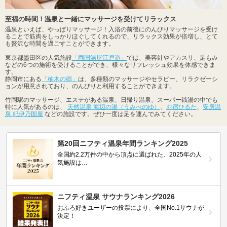
至福の時間！温泉と一緒にマッサージを受けてリラックス
温泉といえば、やっぱりマッサージ！入浴の前後にのんびりマッサージを受け
ることで筋肉をしっかりほぐしてくれるので、リラックス効果が倍増し、とて
も贅沢な時間を過ごすことができます。
東京都墨田区の人気施設
「両国湯屋江戸遊」
では、美容針やアカスリ、足もみ
などの6つの施術を受けることができ、様々なリフレッシュ効果を体感できま
す。
静岡市にある
「柚木の郷」
は、多種類のマッサージやセラピー、リラクゼーシ
ョンが用意されており、のんびりと利用することができます。
竹岡駅のマッサージ、エステがある温泉、日帰り温泉、スーパー銭湯の中でも
特に人気があるのは、
天然温泉 海辺の湯（うみべのゆ）
、
お宿ひるた
、
安房温
泉 紀伊乃国屋
などの施設です。ぜひ一度は足を運んでみてください。
第20回ニフティ温泉年間ランキング2025
全国約2.2万件の中から頂点に選ばれた、2025年の人
気施設は…
ニフティ温泉 サウナランキング2026
おふろ好きユーザーの投票により、全国No.1サウナが
決定！