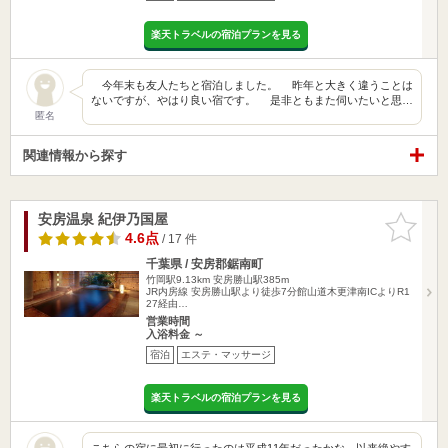
楽天トラベルの宿泊プランを見る
今年末も友人たちと宿泊しました。 昨年と大きく違うことは
ないですが、やはり良い宿です。 是非ともまた伺いたいと思…
匿名
関連情報から探す
安房温泉 紀伊乃国屋
お気に入
りに追加
4.6点
/ 17 件
千葉県 / 安房郡鋸南町
竹岡駅9.13km
安房勝山駅385m
JR内房線 安房勝山駅より徒歩7分館山道木更津南ICよりR1
27経由…
営業時間
入浴料金 ～
宿泊
エステ・マッサージ
楽天トラベルの宿泊プランを見る
こちらの宿に最初に行ったのは平成11年だったかな。以来絶やす