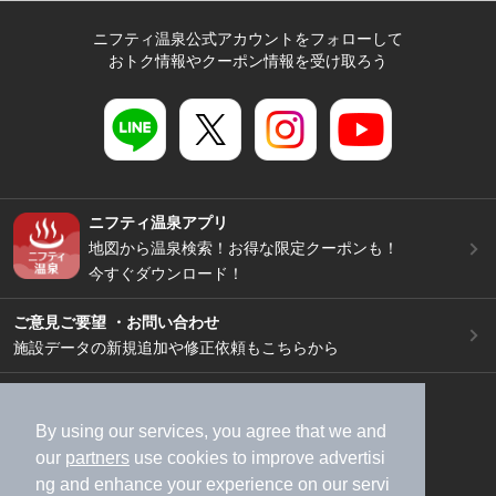
ニフティ温泉公式アカウントをフォローして
おトク情報やクーポン情報を受け取ろう
ニフティ温泉アプリ
地図から温泉検索！お得な限定クーポンも！
今すぐダウンロード！
ご意見ご要望 ・お問い合わせ
施設データの新規追加や修正依頼もこちらから
スマートフォン
/
PC
加盟店募集（資料請求）
広告出稿のご案内
By using our services, you agree that we and
our
partners
use cookies to improve advertisi
利用規約
ライフスタイルMEMBERS+規約
ng and enhance your experience on our servi
特定商取引法に基づく表記
ヘルプ
採用情報