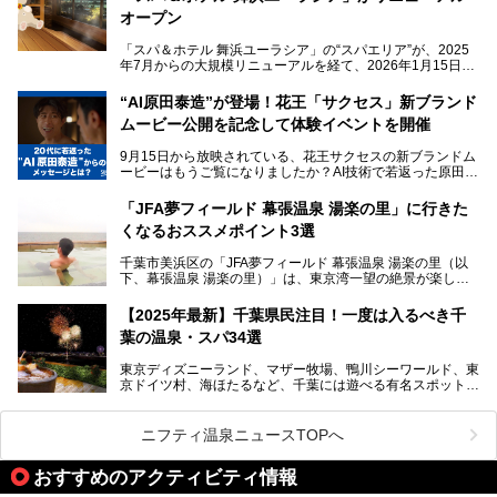
い」。
オープン
そんな多様なニーズに応える施設が揃っているため、その日
「スパ＆ホテル 舞浜ユーラシア」の“スパエリア”が、2025
の目的に合った施設がきっと見つかるはずです。
年7月からの大規模リニューアルを経て、2026年1月15日
（木）に再オープン！
さらに最近では、24時間営業で深夜まで滞在できる施設
“AI原田泰造”が登場！花王「サクセス」新ブランド
や、テレワーク・コワーキングスペースを備えた仕事もでき
新設エリアや生まれ変わった浴場・サウナの魅力を、人気キ
るスパも増えており、ただの入浴施設にとどまらない進化を
ムービー公開を記念して体験イベントを開催
ャラクター「ユーラシわん」と一緒にご紹介します。必見の
遂げています。
マル秘情報がたっぷり。ぜひチェックしてみてください！
9月15日から放映されている、花王サクセスの新ブランドム
───
本記事では、人気スーパー銭湯から絶景施設、コワーキング
ービーはもうご覧になりましたか？AI技術で若返った原田泰
提供元：SPA＆HOTEL舞浜ユーラシア【PR】
スペースや休憩スペースが充実した施設、子連れファミリー
造さんが登場して、“前を向くチカラに”というメッセージを
この記事はSPA＆HOTEL舞浜ユーラシアのPRレポート記事
向けの施設など、目的に合わせたおすすめの施設を紹介しま
伝えるムービーです。公開を記念して、スパメッツァおおた
です。
「JFA夢フィールド 幕張温泉 湯楽の里」に行きた
す。
か竜泉寺の湯にて体験イベントを開催。花王サクセスの製品
くなるおススメポイント3選
が無料で試せるチャンスです！
千葉県でスーパー銭湯選びに困った際は、ぜひ参考にしてく
───
ださい。
千葉市美浜区の「JFA夢フィールド 幕張温泉 湯楽の里（以
提供元：花王株式会社【PR】
下、幕張温泉 湯楽の里）」は、東京湾一望の絶景が楽しめ
この記事は花王株式会社商品のPRレポート記事です。
る日帰り温泉です。
設備も天然温泉の露天風呂、サウナ、岩盤浴のほか、高濃度
【2025年最新】千葉県民注目！一度は入るべき千
炭酸泉、海の見えるお休み処や食事処、展望抜群の屋上ま
葉の温泉・スパ34選
で、年代を問わずたっぷり楽しめます。
東京ディズニーランド、マザー牧場、鴨川シーワールド、東
今回は人気のこの施設の中でも、特におススメしたい3つの
京ドイツ村、海ほたるなど、千葉には遊べる有名スポットが
ポイントについて厳選してお届けします。読めばきっと、行
たくさん。そんな千葉県は温泉・スパもすごいんです！千葉
きたくなること間違いなし！
県で生まれ、千葉県で育ち、つい最近まで千葉在住だった私
がお勧めする、一度は入るべき千葉の温泉・スパ34選をま
ニフティ温泉ニュースTOPへ
とめました。
おすすめのアクティビティ情報