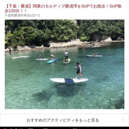
【千葉・勝浦】関東のモルディブ勝浦湾をSUPでお散歩！SUP散
歩120分！！
千葉県勝浦市串浜1227-2
おすすめのアクティビティをもっと見る