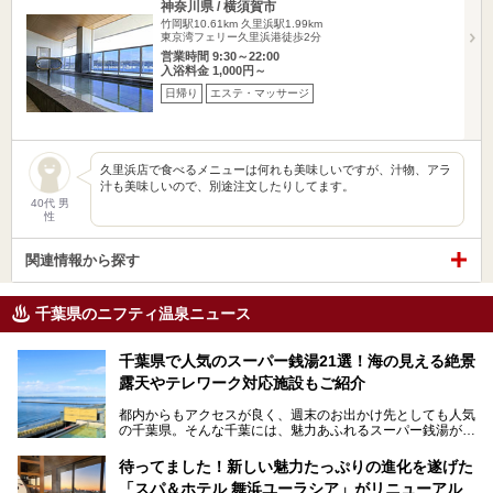
神奈川県 / 横須賀市
竹岡駅10.61km
久里浜駅1.99km
東京湾フェリー久里浜港徒歩2分
営業時間 9:30～22:00
入浴料金 1,000円～
日帰り
エステ・マッサージ
久里浜店で食べるメニューは何れも美味しいですが、汁物、アラ
汁も美味しいので、別途注文したりしてます。
40代 男
性
関連情報から探す
千葉県のニフティ温泉ニュース
千葉県で人気のスーパー銭湯21選！海の見える絶景
露天やテレワーク対応施設もご紹介
都内からもアクセスが良く、週末のお出かけ先としても人気
の千葉県。そんな千葉には、魅力あふれるスーパー銭湯がた
くさんあります。
待ってました！新しい魅力たっぷりの進化を遂げた
「サウナでしっかりととのいたい」「海が見える絶景で非日
「スパ＆ホテル 舞浜ユーラシア」がリニューアル
常を味わいたい」「子連れでも気兼ねなく1日過ごした