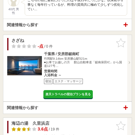
事なく毎年行っているが、料理の質両共に極めて少しずつ劣化し
てい…
40代 男
性
関連情報から探す
さざね
お気に入
りに追加
-点
/ 0 件
千葉県 / 安房郡鋸南町
竹岡駅9.14km
安房勝山駅521m
■お車でお越しの方 館山自動車道「鋸南保田IC」から国
道127号…
営業時間
入浴料金 ～
宿泊
エステ・マッサージ
楽天トラベルの宿泊プランを見る
関連情報から探す
海辺の湯 久里浜店
お気に入
りに追加
3.6点
/ 19 件