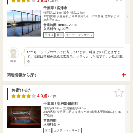
3.8点
/ 18 件
千葉県 / 富津市
竹岡駅1.73km
浜金谷駅1.97km
JR内房線 浜金谷駅より車利用3分、JR内房線 竹岡駅より
車利用約4…
営業時間 10:00～20:30
入浴料金 1,100円～
日帰り
宿泊
エステ・マッサージ
いつもドライブのついでに寄っています。料金は850円とまずま
ず。湯質は薄褐色単純塩素温泉、サラッとした湯です。pHは記載
さ…
匿名
関連情報から探す
お宿ひるた
お気に入
りに追加
4.3点
/ 7 件
千葉県 / 安房郡鋸南町
竹岡駅9.07km
安房勝山駅498m
JR内房線 安房勝山駅より徒歩7分館山道木更津南ICよりR1
27経由…
営業時間
入浴料金 ～
宿泊
エステ・マッサージ