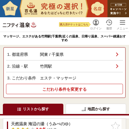
購入済チケットはこちら
ログイン
履歴
メニュー
マッサージ、エステがある竹岡駅(千葉県)近くの温泉、日帰り温泉、スーパー銭湯おす
すめ
1. 都道府県
関東 / 千葉県
2. 沿線・駅
竹岡駅
3. こだわり条件
エステ・マッサージ
こだわり条件を変更する
リストから探す
地図から探す
天然温泉 海辺の湯（うみべのゆ）
お気に入
りに追加