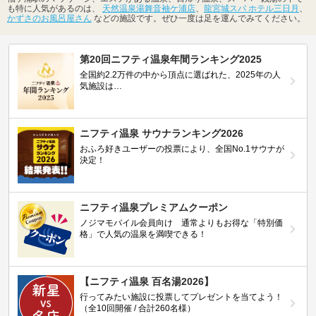
も特に人気があるのは、
天然温泉湯舞音袖ケ浦店
、
龍宮城スパ ホテル三日月
、
かずさのお風呂屋さん
などの施設です。ぜひ一度は足を運んでみてください。
第20回ニフティ温泉年間ランキング2025
全国約2.2万件の中から頂点に選ばれた、2025年の人
気施設は…
ニフティ温泉 サウナランキング2026
おふろ好きユーザーの投票により、全国No.1サウナが
決定！
ニフティ温泉プレミアムクーポン
ノジマモバイル会員向け 通常よりもお得な「特別価
格」で人気の温泉を満喫できる！
【ニフティ温泉 百名湯2026】
行ってみたい施設に投票してプレゼントを当てよう！
（全10回開催 / 合計260名様）