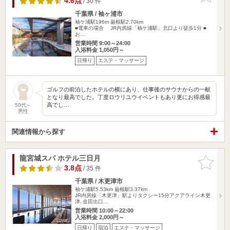
4.6点
/ 30 件
千葉県 / 袖ヶ浦市
袖ケ浦駅196m
巌根駅2.70km
■電車の場合 JR内房線「袖ケ浦駅」北口より徒歩1分 ■
お…
営業時間 9:00～24:00
入浴料金 1,050円～
日帰り
エステ・マッサージ
ゴルフの前泊したホテルの横にあり、仕事後のサウナからの一献
となり最高でした。丁度ロウリユウイベントもあり更にお得感最
高でし…
50代～
男性
関連情報から探す
龍宮城スパ ホテル三日月
お気に入
りに追加
3.8点
/ 35 件
千葉県 / 木更津市
袖ケ浦駅5.53km
巌根駅3.37km
JR内房線「木更津」駅よりタクシー15分アクアライン木更
津､金田出口…
営業時間 10:00～22:00
入浴料金 2,000円～
日帰り
宿泊
エステ・マッサージ