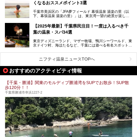
くなるおススメポイント3選
が無料で試せるチャンスです！
千葉県でスーパー銭湯選びに困った際は、ぜひ参考にしてく
───
ださい。
千葉市美浜区の「JFA夢フィールド 幕張温泉 湯楽の里（以
提供元：花王株式会社【PR】
下、幕張温泉 湯楽の里）」は、東京湾一望の絶景が楽しめ
この記事は花王株式会社商品のPRレポート記事です。
る日帰り温泉です。
設備も天然温泉の露天風呂、サウナ、岩盤浴のほか、高濃度
【2025年最新】千葉県民注目！一度は入るべき千
炭酸泉、海の見えるお休み処や食事処、展望抜群の屋上ま
葉の温泉・スパ34選
で、年代を問わずたっぷり楽しめます。
東京ディズニーランド、マザー牧場、鴨川シーワールド、東
今回は人気のこの施設の中でも、特におススメしたい3つの
京ドイツ村、海ほたるなど、千葉には遊べる有名スポットが
ポイントについて厳選してお届けします。読めばきっと、行
たくさん。そんな千葉県は温泉・スパもすごいんです！千葉
きたくなること間違いなし！
県で生まれ、千葉県で育ち、つい最近まで千葉在住だった私
がお勧めする、一度は入るべき千葉の温泉・スパ34選をま
ニフティ温泉ニュースTOPへ
とめました。
おすすめのアクティビティ情報
【千葉・勝浦】関東のモルディブ勝浦湾をSUPでお散歩！SUP散
歩120分！！
千葉県勝浦市串浜1227-2