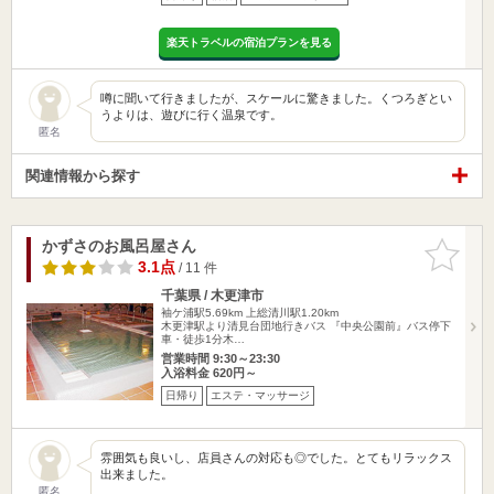
楽天トラベルの宿泊プランを見る
噂に聞いて行きましたが、スケールに驚きました。くつろぎとい
うよりは、遊びに行く温泉です。
匿名
関連情報から探す
かずさのお風呂屋さん
お気に入
りに追加
3.1点
/ 11 件
千葉県 / 木更津市
袖ケ浦駅5.69km
上総清川駅1.20km
木更津駅より清見台団地行きバス 『中央公園前』バス停下
車・徒歩1分木…
営業時間 9:30～23:30
入浴料金 620円～
日帰り
エステ・マッサージ
雰囲気も良いし、店員さんの対応も◎でした。とてもリラックス
出来ました。
匿名