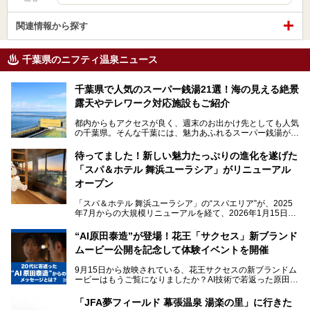
関連情報から探す
千葉県のニフティ温泉ニュース
千葉県で人気のスーパー銭湯21選！海の見える絶景
露天やテレワーク対応施設もご紹介
都内からもアクセスが良く、週末のお出かけ先としても人気
の千葉県。そんな千葉には、魅力あふれるスーパー銭湯がた
くさんあります。
待ってました！新しい魅力たっぷりの進化を遂げた
「サウナでしっかりととのいたい」「海が見える絶景で非日
「スパ＆ホテル 舞浜ユーラシア」がリニューアル
常を味わいたい」「子連れでも気兼ねなく1日過ごした
い」。
オープン
そんな多様なニーズに応える施設が揃っているため、その日
「スパ＆ホテル 舞浜ユーラシア」の“スパエリア”が、2025
の目的に合った施設がきっと見つかるはずです。
年7月からの大規模リニューアルを経て、2026年1月15日
（木）に再オープン！
さらに最近では、24時間営業で深夜まで滞在できる施設
“AI原田泰造”が登場！花王「サクセス」新ブランド
や、テレワーク・コワーキングスペースを備えた仕事もでき
新設エリアや生まれ変わった浴場・サウナの魅力を、人気キ
るスパも増えており、ただの入浴施設にとどまらない進化を
ムービー公開を記念して体験イベントを開催
ャラクター「ユーラシわん」と一緒にご紹介します。必見の
遂げています。
マル秘情報がたっぷり。ぜひチェックしてみてください！
9月15日から放映されている、花王サクセスの新ブランドム
───
本記事では、人気スーパー銭湯から絶景施設、コワーキング
ービーはもうご覧になりましたか？AI技術で若返った原田泰
提供元：SPA＆HOTEL舞浜ユーラシア【PR】
スペースや休憩スペースが充実した施設、子連れファミリー
造さんが登場して、“前を向くチカラに”というメッセージを
この記事はSPA＆HOTEL舞浜ユーラシアのPRレポート記事
向けの施設など、目的に合わせたおすすめの施設を紹介しま
伝えるムービーです。公開を記念して、スパメッツァおおた
です。
「JFA夢フィールド 幕張温泉 湯楽の里」に行きた
す。
か竜泉寺の湯にて体験イベントを開催。花王サクセスの製品