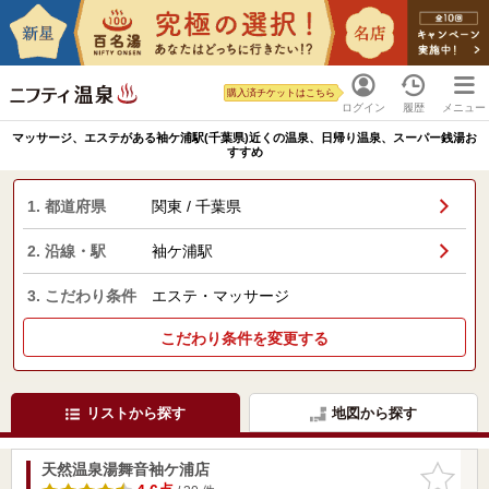
購入済チケットはこちら
ログイン
履歴
メニュー
マッサージ、エステがある袖ケ浦駅(千葉県)近くの温泉、日帰り温泉、スーパー銭湯お
すすめ
1. 都道府県
関東 / 千葉県
2. 沿線・駅
袖ケ浦駅
3. こだわり条件
エステ・マッサージ
こだわり条件を変更する
リストから探す
地図から探す
天然温泉湯舞音袖ケ浦店
お気に入
りに追加