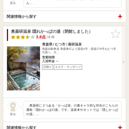
ん…
匿名
関連情報から探す
奥薬研温泉 隠れかっぱの湯（閉館しました）
お気に入
りに追加
3.8点
/ 6 件
青森県 / むつ市 / 薬研温泉
青森自動車道 青森東ICより国道4号・国道279号をむつ市
方面へ、大…
営業時間
入浴料金 ～
日帰り
エステ・マッサージ
奥薬研に３つある「かっぱ湯」の裏キャラ的な存在がこちらの
通称「隠れかっぱの湯」です。温泉本やネットでは「隠しかっぱ
の湯」…
匿名
関連情報から探す