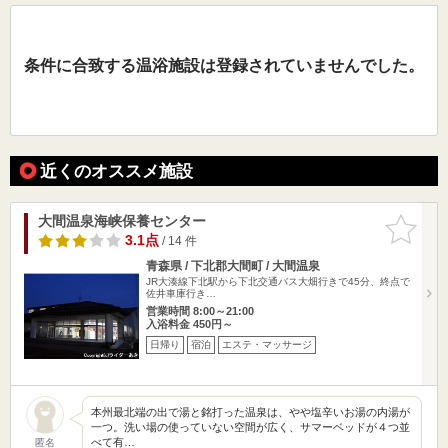
条件に合致する温浴施設は登録されていませんでした。
近くのオススメ施設
大間温泉海峡保養センター
お気に入
りに追加
3.1点
/ 14 件
青森県 / 下北郡大間町 / 大間温泉
JR大湊線下北駅から下北交通バス大畑行きで45分、終点で
佐井車庫行き…
営業時間 8:00～21:00
入浴料金 450円～
日帰り
宿泊
エステ・マッサージ
本州最北端の出で湯と銘打った温泉は、やや塩辛いお湯の内湯が
一つ。洗い場の使っていない空間が広く、サマーベッドが４つ並
べて有…
匿名