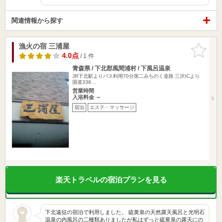
関連情報から探す
漁火の宿 三浦屋
お気に入
りに追加
4.0点
/ 1 件
青森県 / 下北郡風間浦村 / 下風呂温泉
JR下北駅よりバス利用70分第二みちのく道路 三沢ICより
国道338…
営業時間
入浴料金 ～
宿泊
エステ・マッサージ
楽天トラベルの宿泊プランを見る
下北遠征の宿泊で利用しました。 硫黄泉の天然露天風呂と光明石
温泉の内風呂の二種類ありましたが私はずっと硫黄泉の露天にの