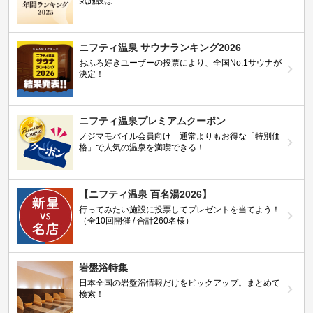
気施設は…
ニフティ温泉 サウナランキング2026
おふろ好きユーザーの投票により、全国No.1サウナが
決定！
ニフティ温泉プレミアムクーポン
ノジマモバイル会員向け 通常よりもお得な「特別価
格」で人気の温泉を満喫できる！
【ニフティ温泉 百名湯2026】
行ってみたい施設に投票してプレゼントを当てよう！
（全10回開催 / 合計260名様）
岩盤浴特集
日本全国の岩盤浴情報だけをピックアップ。まとめて
検索！