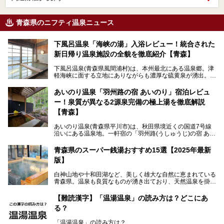
青森県のニフティ温泉ニュース
下風呂温泉「海峡の湯」入浴レビュー！統合された
新日帰り温泉施設の全貌を徹底紹介【青森】
下風呂温泉(青森県風間浦村)は、本州最北にある温泉郷。津
軽海峡に面する立地にありながらも濃厚な硫黄泉が湧出。良
質の温泉や新鮮な海の幸を求め、遠隔地ながらも全国から温
泉ファンが訪れる温泉地です。
あいのり温泉「羽州路の宿 あいのり」宿泊レビュ
ー！泉質が異なる2源泉完備の極上湯を徹底解説
「海峡の湯」は、以前あった2つの共同浴場を統合し、2020
年12月にオープンした日帰り入浴施設。かつて別々の共同
【青森】
浴場で使用された2つの源泉を楽しめる点が魅力です。また
無料休憩室や食事処も併設し、地元常連客のみならず観光客
あいのり温泉(青森県平川市)は、秋田県境近くの国道7号線
にも利用しやすい施設へ変貌しました。
沿いにある温泉地。一軒宿の「羽州路(うしゅうじ)の宿 あい
今回、筆者は実際に海峡の湯へ訪問・入浴し、その魅力を徹
のり」があります。最大の特徴が、炭酸ガスを含む食塩泉
底解説します！
(通称:赤湯)と無色透明の単純温泉という2種類の源泉を使用
青森県のスーパー銭湯おすすめ15選【2025年最新
し、いずれも源泉100％かけ流しで提供している点でしょ
版】
う。
白神山地や十和田湖など、美しく雄大な自然に恵まれている
今回筆者は実際に宿泊し、大浴場と露天風呂付き客室を中心
青森県。温泉も良質なものが湧き出ており、天然温泉を掛け
に「羽州路の宿 あいのり」を詳細にご紹介。秋田県側を含
流しで贅沢に堪能できる温泉施設がたくさんあります。青森
むこの一帯は日本でも有数の個性的な温泉がひしめくエリア
の山並みを眺めながら温泉に浸かり、お食事処でおいしいご
ですが、実はあいのり温泉も決して見逃せない極上湯のひと
【難読漢字】「温湯温泉」の読み方は？どこにあ
当地グルメを味わうひとときは格別ですね！
つ。その魅力を徹底解説します！
る？
今回は、青森県でおすすめのスーパー銭湯を紹介します。
「また来たい！」と思えるお気に入りの施設をぜひ見つけて
「温湯温泉」の読み方は？
ください。