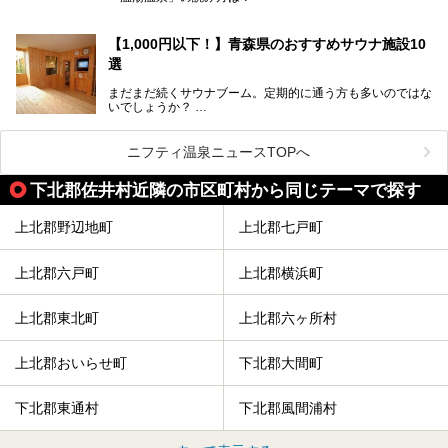
読めそうで読めない、難読温泉地名漢字。あなたは読めます
か？
【1,000円以下！】青森県のおすすめサウナ施設10
選
まだまだ続くサウナブーム。定期的に通う方も多いのではな
いでしょうか？
そこでコスパ抜群！1,000円以下でサウナを楽しめる施設を
紹介します。
ニフティ温泉ニュースTOPへ
格安でも充実の施設でサウナを楽しみませんか？
下北郡佐井村近隣の市区町村から同じテーマで探す
今回は青森県にある1,000円以下のおすすめサウナ施設を紹
介します！
上北郡野辺地町
上北郡七戸町
上北郡六戸町
上北郡横浜町
上北郡東北町
上北郡六ヶ所村
上北郡おいらせ町
下北郡大間町
下北郡東通村
下北郡風間浦村