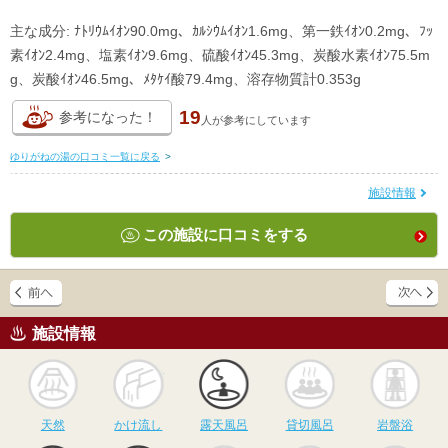
主な成分: ﾅﾄﾘｳﾑｲｵﾝ90.0mg、ｶﾙｼｳﾑｲｵﾝ1.6mg、第一鉄ｲｵﾝ0.2mg、ﾌｯ
素ｲｵﾝ2.4mg、塩素ｲｵﾝ9.6mg、硫酸ｲｵﾝ45.3mg、炭酸水素ｲｵﾝ75.5m
g、炭酸ｲｵﾝ46.5mg、ﾒﾀｹｲ酸79.4mg、溶存物質計0.353g
19
参考になった！
人が
参考にしています
ゆりがねの湯の口コミ一覧に戻る
>
施設情報
この施設に口コミをする
施設情報
天然
かけ流し
露天風呂
貸切風呂
岩
天然
かけ流し
露天風呂
貸切風呂
岩盤浴