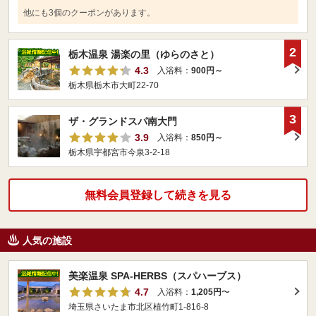
他にも3個のクーポンがあります。
2
栃木温泉 湯楽の里（ゆらのさと）
4.3
入浴料：
900円～
栃木県栃木市大町22-70
3
ザ・グランドスパ南大門
3.9
入浴料：
850円～
栃木県宇都宮市今泉3-2-18
無料会員登録して続きを見る
人気の施設
美楽温泉 SPA-HERBS（スパハーブス）
4.7
入浴料：
1,205円
〜
埼玉県さいたま市北区植竹町1-816-8