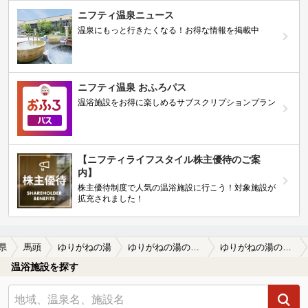
ニフティ温泉ニュース
温泉にもっと行きたくなる！お得な情報を掲載中
ニフティ温泉 おふろパス
温浴施設をお得に楽しめるサブスクリプションプラン
【ニフティライフスタイル株主優待のご案
内】
株主優待制度で人気の温浴施設に行こう！対象施設が
拡充されました！
県
馬頭
ゆりがねの湯
ゆりがねの湯の口コミ一覧
ゆりがねの湯の口コミ 混むけど夕方が狙い目
温浴施設を探す