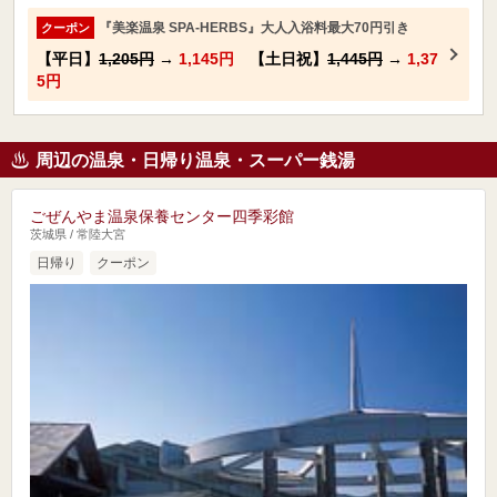
『美楽温泉 SPA-HERBS』大人入浴料最大70円引き
クーポン
【平日】
1,205円
→
1,145円
【土日祝】
1,445円
→
1,37
5円
周辺の温泉・日帰り温泉・スーパー銭湯
ごぜんやま温泉保養センター四季彩館
茨城県 / 常陸大宮
日帰り
クーポン