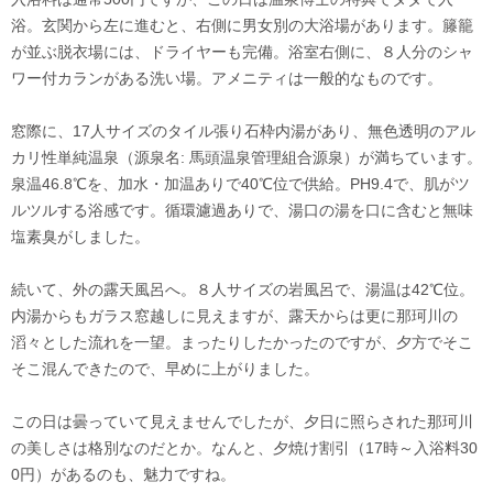
浴。玄関から左に進むと、右側に男女別の大浴場があります。籐籠
が並ぶ脱衣場には、ドライヤーも完備。浴室右側に、８人分のシャ
ワー付カランがある洗い場。アメニティは一般的なものです。
窓際に、17人サイズのタイル張り石枠内湯があり、無色透明のアル
カリ性単純温泉（源泉名: 馬頭温泉管理組合源泉）が満ちています。
泉温46.8℃を、加水・加温ありで40℃位で供給。PH9.4で、肌がツ
ルツルする浴感です。循環濾過ありで、湯口の湯を口に含むと無味
塩素臭がしました。
続いて、外の露天風呂へ。８人サイズの岩風呂で、湯温は42℃位。
内湯からもガラス窓越しに見えますが、露天からは更に那珂川の
滔々とした流れを一望。まったりしたかったのですが、夕方でそこ
そこ混んできたので、早めに上がりました。
この日は曇っていて見えませんでしたが、夕日に照らされた那珂川
の美しさは格別なのだとか。なんと、夕焼け割引（17時～入浴料30
0円）があるのも、魅力ですね。