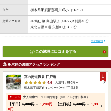
栃木県那須郡那珂川町小口1671-1
住所
JR烏山線 烏山駅よりJRバス利用40分
交通アクセス
東北自動車道 矢板ICより50分
施設情報
この施設に口コミをする
栃木県の週間アクセスランキング
1
宮の街道温泉 江戸遊
4.6
入浴料：
890円～
栃木県宇都宮市インターパーク4丁目2-5
大人遊癒コース100円引き（8/8～16は休日料金）
クーポン
【平日】
1,380円
→
1,280円
【土日祝】
1,430円
→
1,33
0円