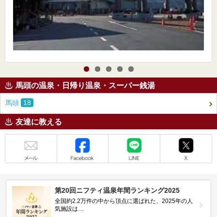
馬頭の温泉・日帰り温泉・スーパー銭湯
馬頭
18
友達に教える
メール
Facebook
LINE
X
第20回ニフティ温泉年間ランキング2025
全国約2.2万件の中から頂点に選ばれた、2025年の人
気施設は…