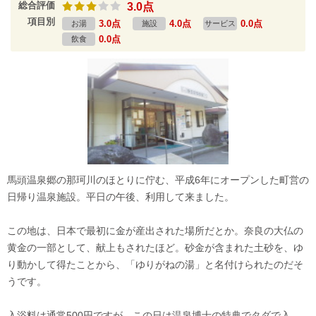
総合評価
3.0点
項目別
3.0点
4.0点
0.0点
お湯
施設
サービス
0.0点
飲食
馬頭温泉郷の那珂川のほとりに佇む、平成6年にオープンした町営の
日帰り温泉施設。平日の午後、利用して来ました。
この地は、日本で最初に金が産出された場所だとか。奈良の大仏の
黄金の一部として、献上もされたほど。砂金が含まれた土砂を、ゆ
り動かして得たことから、「ゆりがねの湯」と名付けられたのだそ
うです。
入浴料は通常500円ですが、この日は温泉博士の特典でタダで入