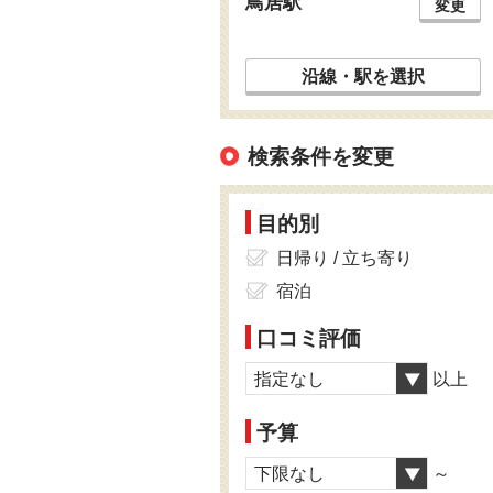
鳥居駅
変更
沿線・駅を選択
検索条件を変更
目的別
日帰り / 立ち寄り
宿泊
口コミ評価
指定なし
以上
予算
下限なし
～