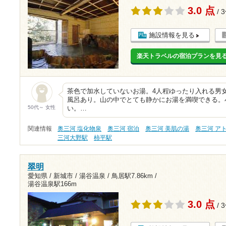
3.0 点
/ 
施設情報を見る
楽天トラベルの宿泊プランを見
茶色で加水していないお湯。4人程ゆったり入れる男
風呂あり。山の中でとても静かにお湯を満喫できる。
50代～ 女性
い。…
関連情報
奥三河 塩化物泉
奥三河 宿泊
奥三河 美肌の湯
奥三河 ア
三河大野駅
柿平駅
翠明
愛知県 / 新城市 / 湯谷温泉 /
鳥居駅7.86km
/
湯谷温泉駅166m
3.0 点
/ 