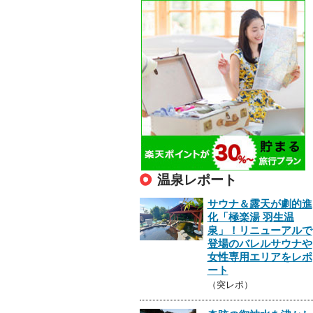
温泉レポート
サウナ＆露天が劇的進
化「極楽湯 羽生温
泉」！リニューアルで
登場のバレルサウナや
女性専用エリアをレポ
ート
（突レポ）