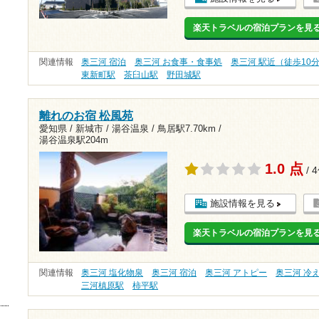
楽天トラベルの宿泊プランを見
関連情報
奥三河 宿泊
奥三河 お食事・食事処
奥三河 駅近（徒歩10
東新町駅
茶臼山駅
野田城駅
離れのお宿 松風苑
愛知県 / 新城市 / 湯谷温泉 /
鳥居駅7.70km
/
湯谷温泉駅204m
1.0 点
/ 
施設情報を見る
楽天トラベルの宿泊プランを見
関連情報
奥三河 塩化物泉
奥三河 宿泊
奥三河 アトピー
奥三河 冷
三河槙原駅
柿平駅