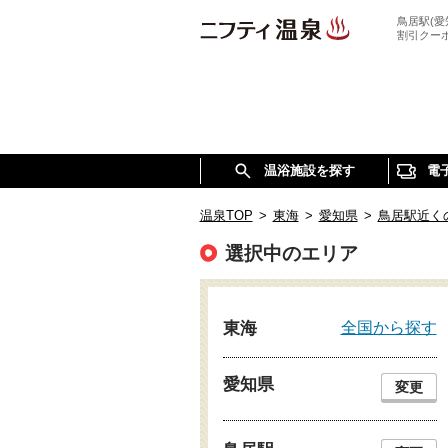
鳥居駅(
割引クー
温浴施設を探す
電
温泉TOP
>
東海
>
愛知県
>
鳥居駅近く
選択中のエリア
全国から探す
東海
愛知県
変更