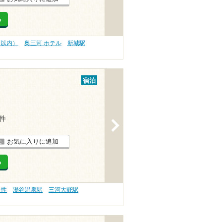
る
分以内）
奥三河 ホテル
新城駅
宿泊
4件
>
お気に入りに追加
る
え性
湯谷温泉駅
三河大野駅