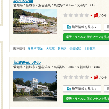
花の木公園
愛知県 / 新城市 / 湯谷温泉 /
鳥居駅2.95km
/
大海駅1.88km
- 点
/ 0件
施設情報を見る
楽天トラベルの宿泊プランを見
関連情報
奥三河 宿泊
大海駅
鳥居駅
長篠城駅
本長篠駅
新城観光ホテル
愛知県 / 新城市 / 湯谷温泉 /
鳥居駅5.12km
/
東新町駅1.14km
- 点
/ 0件
施設情報を見る
楽天トラベルの宿泊プランを見