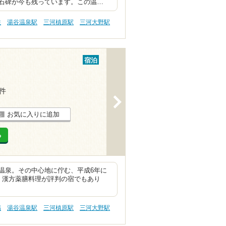
石碑が今も残っています。この温…
性
湯谷温泉駅
三河槙原駅
三河大野駅
宿泊
2件
>
お気に入りに追加
る
温泉。その中心地に佇む、平成6年に
。漢方薬膳料理が評判の宿でもあり
傷
湯谷温泉駅
三河槙原駅
三河大野駅