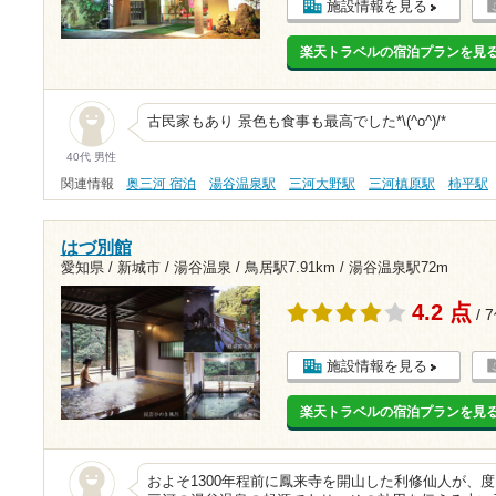
施設情報を見る
楽天トラベルの宿泊プランを見
古民家もあり 景色も食事も最高でした*\(^o^)/*
40代 男性
関連情報
奥三河 宿泊
湯谷温泉駅
三河大野駅
三河槙原駅
柿平駅
はづ別館
愛知県 / 新城市 / 湯谷温泉 /
鳥居駅7.91km
/
湯谷温泉駅72m
4.2 点
/ 
施設情報を見る
楽天トラベルの宿泊プランを見
およそ1300年程前に鳳来寺を開山した利修仙人が、