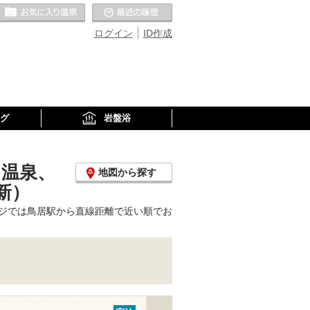
お気に入りの温泉
最近の履歴
ログイン
ID作成
グ
岩盤浴
り温泉、
地図から探す
新）
ジでは鳥居駅から直線距離で近い順でお