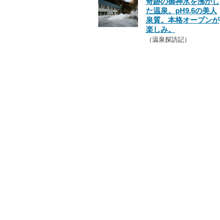
奇跡の御神水を沸かし
た温泉。pH9.6の美人
泉質。本格オープンが
楽しみ。
（温泉探訪記）