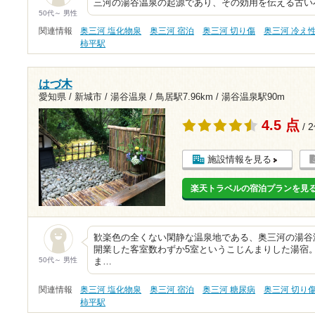
三河の湯谷温泉の起源であり、その効用を伝える古い
50代～ 男性
関連情報
奥三河 塩化物泉
奥三河 宿泊
奥三河 切り傷
奥三河 冷え
柿平駅
はづ木
愛知県 / 新城市 / 湯谷温泉 /
鳥居駅7.96km
/
湯谷温泉駅90m
4.5 点
/ 
施設情報を見る
楽天トラベルの宿泊プランを見
歓楽色の全くない閑静な温泉地である、奥三河の湯谷
開業した客室数わずか5室というこじんまりした湯宿
50代～ 男性
ま…
関連情報
奥三河 塩化物泉
奥三河 宿泊
奥三河 糖尿病
奥三河 切り
柿平駅