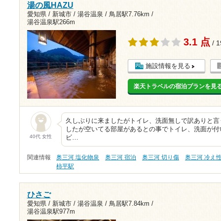
湯の風HAZU
愛知県 / 新城市 / 湯谷温泉 /
鳥居駅7.76km
/
湯谷温泉駅266m
3.1 点
/ 
施設情報を見る
楽天トラベルの宿泊プランを見
久しぶりに来ましたがトイレ、洗面無しで訳ありと言
したが空いてる部屋があるとの事でトイレ、洗面が付
40代 女性
ビ…
関連情報
奥三河 塩化物泉
奥三河 宿泊
奥三河 切り傷
奥三河 冷え
柿平駅
ひさご
愛知県 / 新城市 / 湯谷温泉 /
鳥居駅7.84km
/
湯谷温泉駅977m