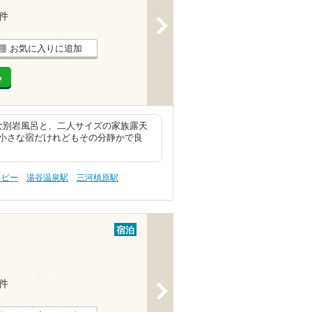
3件
>
お気に入りに追加
る
女別岩風呂と、二人サイズの家族露天
小さな宿だけれどもその分静かで良
トピー
湯谷温泉駅
三河槙原駅
宿泊
3件
>