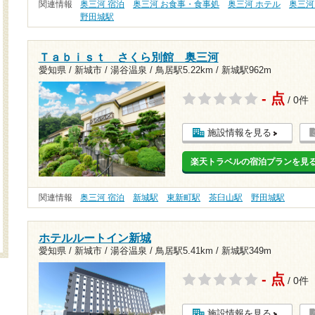
関連情報
奥三河 宿泊
奥三河 お食事・食事処
奥三河 ホテル
奥三河
野田城駅
Ｔａｂｉｓｔ さくら別館 奥三河
愛知県 / 新城市 / 湯谷温泉 /
鳥居駅5.22km
/
新城駅962m
- 点
/ 0件
施設情報を見る
楽天トラベルの宿泊プランを見
関連情報
奥三河 宿泊
新城駅
東新町駅
茶臼山駅
野田城駅
ホテルルートイン新城
愛知県 / 新城市 / 湯谷温泉 /
鳥居駅5.41km
/
新城駅349m
- 点
/ 0件
施設情報を見る