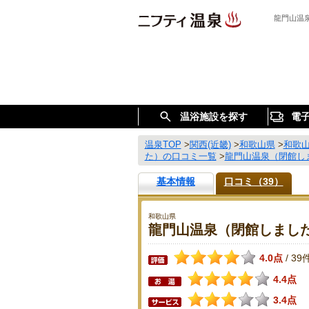
龍門山温
温浴施設を探す
電
温泉TOP
>
関西(近畿)
>
和歌山県
>
和歌
た）の口コミ一覧
>
龍門山温泉（閉館し
基本情報
口コミ（39）
和歌山県
龍門山温泉（閉館しまし
4.0点
39
/
4.4点
3.4点