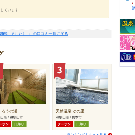
にしています
閉館しました） 」 の口コミ一覧に戻る
グ
くろうの湯
天然温泉 ゆの里
山県 / 和歌山市
和歌山県 / 橋本市
ーポン
日帰り
クーポン
日帰り
ランキングをもっと見る