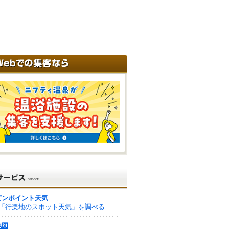
ピンポイント天気
「行楽地のスポット天気」を調べる
地図