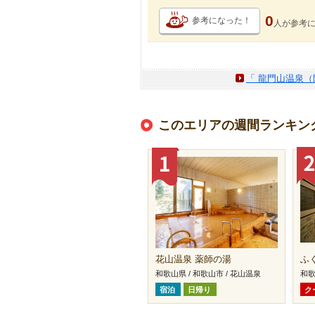
0
参考になった！
人が
参考
「 龍門山温泉（
このエリアの週間ランキン
花山温泉 薬師の湯
ふ
和歌山県 / 和歌山市 / 花山温泉
和歌
宿泊
日帰り
ク