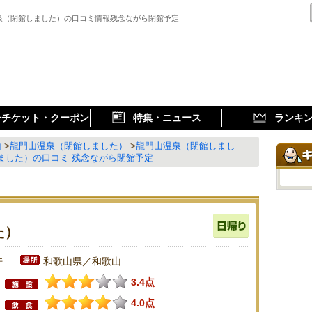
泉（閉館しました）の口コミ情報残念ながら閉館予定
子チケット・クーポン
特集・ニュース
ランキ
山
>
龍門山温泉（閉館しました）
>
龍門山温泉（閉館しまし
ました）の口コミ 残念ながら閉館予定
た）
件
和歌山県／和歌山
3.4点
4.0点