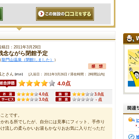
投稿日：2011年3月29日
残念ながら閉館予定
（
龍門山温泉（閉館しました）
）
風とさん
[入浴日： 2011年3月26日 / 滞在時間： 2時間以内]
4.0点
4.0点
3.0点
3.0点
- 点
のことです。
分かれる所でしたが、自分には見事にフィット、手作り
かけ流しの柔らかいお湯もかなりおお気に入りだっただ