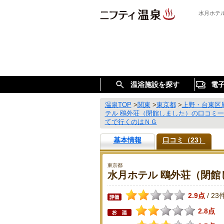
水月ホテ
温浴施設を探す
電
温泉TOP
>
関東
>
東京都
>
上野・台東区
テル 鴎外荘（閉館しました）の口コミ一
てで行くのはＮＧ
基本情報
口コミ（23）
東京都
水月ホテル 鴎外荘（閉館
2.9点
23
/
2.8点