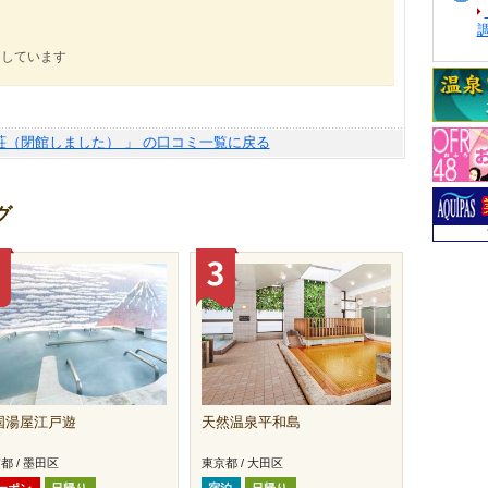
にしています
荘（閉館しました） 」 の口コミ一覧に戻る
グ
国湯屋江戸遊
天然温泉平和島
都 / 墨田区
東京都 / 大田区
ーポン
日帰り
宿泊
日帰り