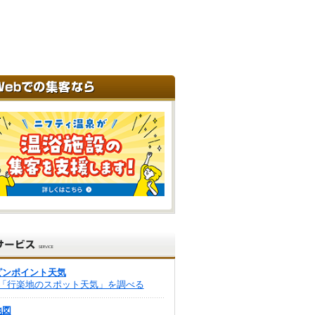
ピンポイント天気
「行楽地のスポット天気」を調べる
地図