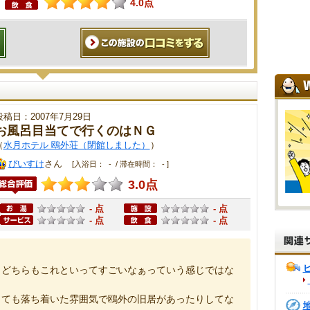
4.0点
投稿日：2007年7月29日
お風呂目当てで行くのはＮＧ
（
水月ホテル 鴎外荘（閉館しました）
）
ぴいすけ
さん
[入浴日： - / 滞在時間： - ]
3.0点
- 点
- 点
- 点
- 点
、どちらもこれといってすごいなぁっていう感じではな
っても落ち着いた雰囲気で鴎外の旧居があったりしてな