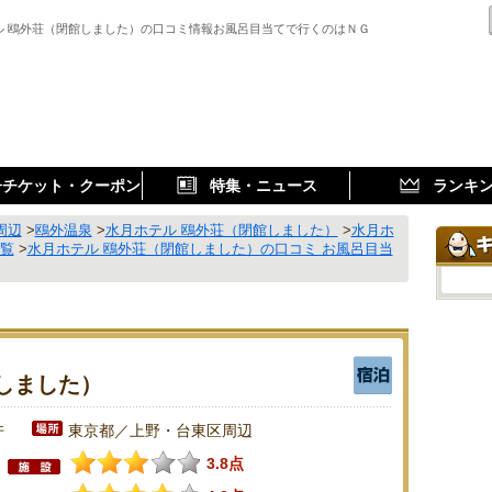
ル 鴎外荘（閉館しました）の口コミ情報お風呂目当てで行くのはＮＧ
子チケット・クーポン
特集・ニュース
ランキ
周辺
>
鴎外温泉
>
水月ホテル 鴎外荘（閉館しました）
>
水月ホ
覧
>
水月ホテル 鴎外荘（閉館しました）の口コミ お風呂目当
しました）
件
東京都／上野・台東区周辺
3.8点