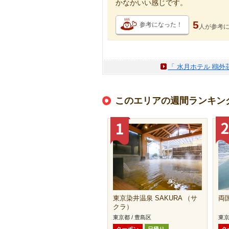
かなかいい感じです。
5
参考になった！
人が
参考
「 水月ホテル 鴎外
このエリアの週間ランキン
東京染井温泉 SAKURA （サ
両
クラ）
東京都 / 豊島区
東京
クーポン
日帰り
ク