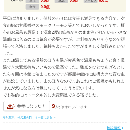
0.0点
0.0点
0.0点
お湯
施設
サービス
0.0点
飲食
平日に泊まりました。値段のわりには食事も満足できる内容で、夕
食の鮎の甘露煮やスモークサーモン等とてもおいしかったです。肝
心のお風呂も最高！！源泉2度の鉱泉がそのまま注がれている小さな
湯船には入るのには気合が必要ですが、ご利益がありそうなので頑
張って入浴しました。気持ちよかったですがまさしく修行みたいで
した。
また加温してある湯船のほうも湯が赤茶色で温度もちょうど良く長
湯でき大変気持ちいいもので最高でした。難点をひとつあげるとし
たら今回は本館に泊まったのですが部屋や館内に結構大きな変な虫
が出没していました。山のほうなのでまあこれはご愛嬌かもしれま
せんが気になる方は気になってしまうと思います。
でも私的にはトータル的に大変満足できる宿でした。
9
参考になった！
人が
参考にしています
毒沢鉱泉 神乃湯の口コミ一覧に戻る
>
施設情報