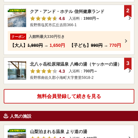
2
クア・アンド・ホテル 信州健康ランド
4.6
入浴料：
1980円～
長野県塩尻市広丘吉田366-1
入館料最大330円引き
クーポン
【大人】
1,980円
→
1,650円
【子ども】
990円
→
770円
3
北八ヶ岳松原湖温泉 八峰の湯（ヤッホーの湯）
4.3
入浴料：
700円～
長野県南佐久郡小海町大字豊里5918-2
無料会員登録して続きを見る
人気の施設
山梨泊まれる温泉 より道の湯