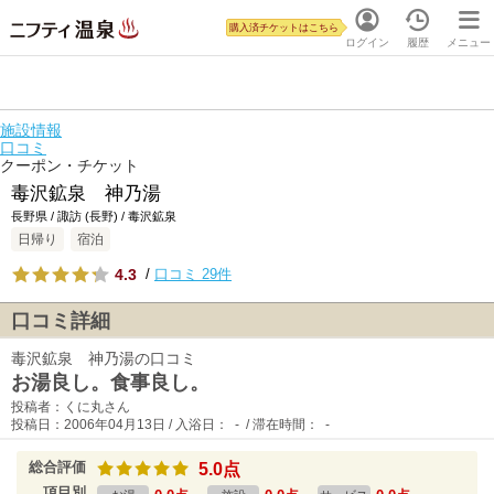
購入済チケットはこちら
ログイン
履歴
メニュー
施設情報
口コミ
クーポン・チケット
毒沢鉱泉 神乃湯
長野県 / 諏訪 (長野) / 毒沢鉱泉
日帰り
宿泊
4.3
/
口コミ 29件
口コミ詳細
毒沢鉱泉 神乃湯の口コミ
お湯良し。食事良し。
投稿者：くに丸さん
投稿日：2006年04月13日 / 入浴日： - / 滞在時間： -
総合評価
5.0点
項目別