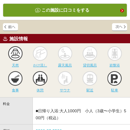
この施設に口コミをする
施設情報
天然
かけ流し
露天風呂
貸切風呂
岩
天然
かけ流し
露天風呂
貸切風呂
岩盤浴
食事
休憩
サウナ
駅近
駐
食事
休憩
サウナ
駅近
駐車
料金
■日帰り入浴:大人1000円 小人（3歳〜小学生）5
00円（税込）