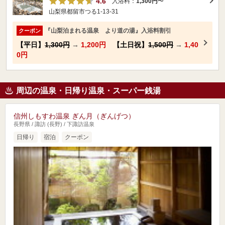
4.6
入浴料：
1,300円
〜
山梨県都留市つる1-13-31
『山梨泊まれる温泉 より道の湯』入浴料割引
クーポン
【平日】
1,300円
→
1,200円
【土日祝】
1,500円
→
1,40
0円
周辺の温泉・日帰り温泉・スーパー銭湯
信州しもすわ温泉 ぎん月（ぎんげつ）
長野県 / 諏訪 (長野) / 下諏訪温泉
日帰り
宿泊
クーポン