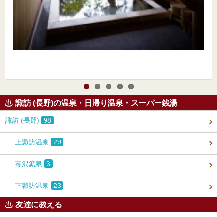
諏訪 (長野)の温泉・日帰り温泉・スーパー銭湯
諏訪 (長野)
98
上諏訪温泉
29
毒沢鉱泉
3
下諏訪温泉
23
友達に教える