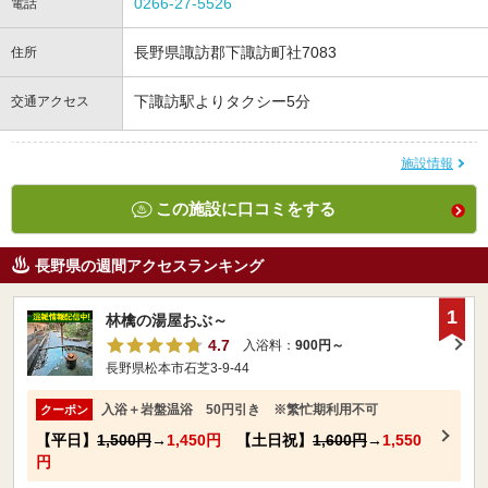
0266-27-5526
電話
長野県諏訪郡下諏訪町社7083
住所
下諏訪駅よりタクシー5分
交通アクセス
施設情報
この施設に口コミをする
長野県の週間アクセスランキング
1
林檎の湯屋おぶ～
4.7
入浴料：
900円～
長野県松本市石芝3-9-44
入浴＋岩盤温浴 50円引き ※繁忙期利用不可
クーポン
【平日】
1,500円
→
1,450円
【土日祝】
1,600円
→
1,550
円