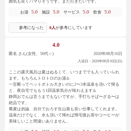
囲気も良くハマりそうです。また行きたいです。
5.0
5.0
5.0
5.0
お湯
施設
サービス
飲食
参考になった
6人
が参考にしています
4.0
匿名 さん(女性、50代～)
2020年08月16日
入浴日：2020年08月16日(日)
ここの露天風呂は夏はぬるくて、いつまででも入っていられ
ます。もちろんトロトロのお湯♨️
一言断ってペットポトル大きいのに2〜3本温泉を頂いて帰る
と、夜自宅でももう1回温泉気分が味わえます♨️
静岡おでんは言うまでもないですが、手打ちそば〜ざる〜は
絶品です。
蕎麦は勿論、自分でおろす生山葵も良い仕事してくれます。
温泉だけでなく、水も頂いて帰れば帰宅後お茶やコーヒーが
美味しいこと間違いありません。