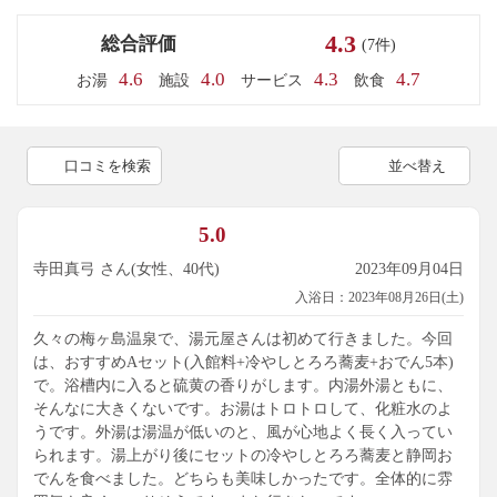
4.3
総合評価
(7件)
4.6
4.0
4.3
4.7
お湯
施設
サービス
飲食
口コミを検索
並べ替え
5.0
寺田真弓 さん(女性、40代)
2023年09月04日
入浴日：2023年08月26日(土)
久々の梅ヶ島温泉で、湯元屋さんは初めて行きました。今回
は、おすすめAセット(入館料+冷やしとろろ蕎麦+おでん5本)
で。浴槽内に入ると硫黄の香りがします。内湯外湯ともに、
そんなに大きくないです。お湯はトロトロして、化粧水のよ
うです。外湯は湯温が低いのと、風が心地よく長く入ってい
られます。湯上がり後にセットの冷やしとろろ蕎麦と静岡お
でんを食べました。どちらも美味しかったです。全体的に雰