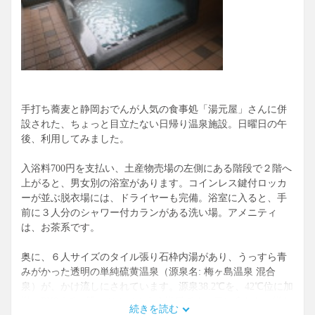
手打ち蕎麦と静岡おでんが人気の食事処「湯元屋」さんに併
設された、ちょっと目立たない日帰り温泉施設。日曜日の午
後、利用してみました。
入浴料700円を支払い、土産物売場の左側にある階段で２階へ
上がると、男女別の浴室があります。コインレス鍵付ロッカ
ーが並ぶ脱衣場には、ドライヤーも完備。浴室に入ると、手
前に３人分のシャワー付カランがある洗い場。アメニティ
は、お茶系です。
奥に、６人サイズのタイル張り石枠内湯があり、うっすら青
みがかった透明の単純硫黄温泉（源泉名: 梅ヶ島温泉 混合
泉）が、かけ流しにされています。源泉38.2℃を、42℃位に加
温。PH9.6で、肌がツルツルする浴感です。口に含むと、微か
続きを読む