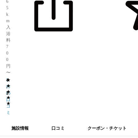
6
5
k
m
入
浴
料
7
0
0
円
〜
★
4
7
★
.
件
★
3
の
★
口
★
コ
ミ
施設情報
口コミ
クーポン・チケット