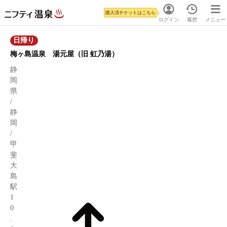
購入済チケットはこちら
ログイン
履歴
メニュー
日帰り
梅ヶ島温泉 湯元屋（旧 虹乃湯）
静
岡
県
/
静
岡
/
甲
斐
大
島
駅
1
0
.