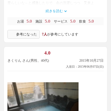
里らしいな～と感激したりで 命の洗濯しつつ 又来よ
う！！と思うわけです＾＾
続きを読む
5.0
5.0
5.0
5.0
お湯
施設
サービス
飲食
参考になった
7人
が参考にしています
4.0
きくりん さん(男性、40代)
2015年10月27日
入浴日：2015年06月07日(日)