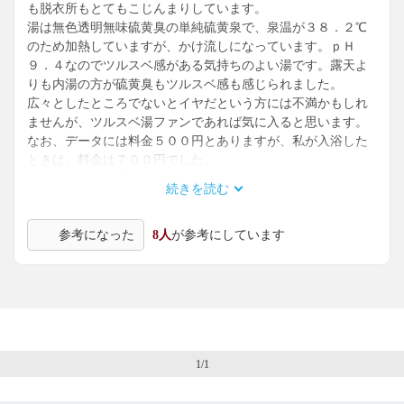
も脱衣所もとてもこじんまりしています。
湯は無色透明無味硫黄臭の単純硫黄泉で、泉温が３８．２℃
のため加熱していますが、かけ流しになっています。ｐＨ
９．４なのでツルスベ感がある気持ちのよい湯です。露天よ
りも内湯の方が硫黄臭もツルスベ感も感じられました。
広々としたところでないとイヤだという方には不満かもしれ
ませんが、ツルスベ湯ファンであれば気に入ると思います。
なお、データには料金５００円とありますが、私が入浴した
ときは、料金は７００円でした。
（２００５年５月入浴）
続きを読む
参考になった
8人
が参考にしています
1/1