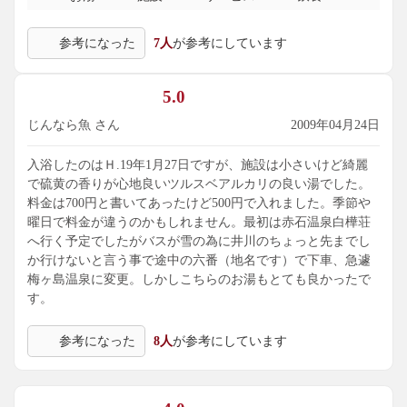
参考になった
7人
が参考にしています
5.0
じんなら魚 さん
2009年04月24日
入浴したのはＨ.19年1月27日ですが、施設は小さいけど綺麗
で硫黄の香りが心地良いツルスベアルカリの良い湯でした。
料金は700円と書いてあったけど500円で入れました。季節や
曜日で料金が違うのかもしれません。最初は赤石温泉白樺荘
へ行く予定でしたがバスが雪の為に井川のちょっと先までし
か行けないと言う事で途中の六番（地名です）で下車、急遽
梅ヶ島温泉に変更。しかしこちらのお湯もとても良かったで
す。
参考になった
8人
が参考にしています