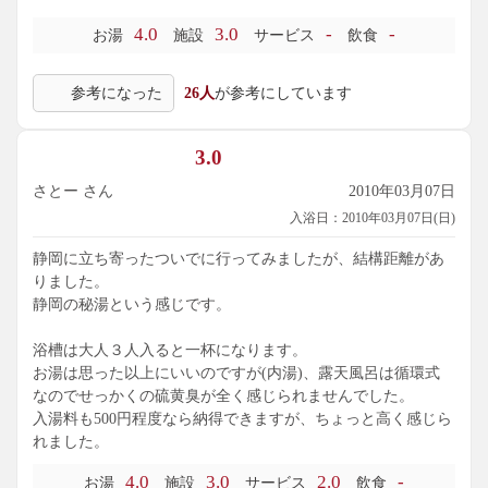
に玉子臭。窓の外には、安倍川と橋の景色を望めます。
4.0
3.0
-
-
お湯
施設
サービス
飲食
続いて、外の露天風呂へ。４人サイズの岩風呂で、湯温は3
6℃位の不感温度帯。こちらは、衛生管理のため循環ありとの
参考になった
26人
が参考にしています
表示でしたが、この日は循環湯の投入がなく、内湯からオー
バーフローしてくる湯のみでした。囲まれているため、残念
ながら景色は望めません。食事処はお客さんで一杯でした
3.0
が、温泉の方は運よく貸切状態で楽しめました。
さとー さん
2010年03月07日
主な成分: ﾅﾄﾘｳﾑｲｵﾝ65.8mg、ｶﾙｼｳﾑｲｵﾝ1.5mg、炭酸水素ｲｵﾝ29.1
入浴日：2010年03月07日(日)
mg、炭酸ｲｵﾝ44.0mg、水酸化物ｲｵﾝ0.7mg、塩化物ｲｵﾝ4.9mg、
硫化水素ｲｵﾝ12.5mg、ﾁｵ硫酸ｲｵﾝ11.4mg、硫酸ｲｵﾝ15.2mg、ﾒﾀﾎ
静岡に立ち寄ったついでに行ってみましたが、結構距離があ
ｳ酸ｲｵﾝ3.6mg、ﾒﾀｹｲ酸58.1mg、成分総計0.248g
りました。
静岡の秘湯という感じです。
浴槽は大人３人入ると一杯になります。
お湯は思った以上にいいのですが(内湯)、露天風呂は循環式
なのでせっかくの硫黄臭が全く感じられませんでした。
入湯料も500円程度なら納得できますが、ちょっと高く感じら
れました。
4.0
3.0
2.0
-
お湯
施設
サービス
飲食