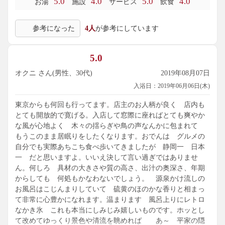
5.0
4.0
5.0
4.0
お湯
施設
サービス
飲食
参考になった
4人
が参考にしています
5.0
オクニ さん(男性、30代)
2019年08月07日
入浴日：2019年06月06日(木)
東京からも何回も行ってます。店主のお人柄が良く 店内も
とても開放的で寛げる。入店して窓際に座ればとても爽やか
な風が心地よく 木々の揺らぎや鳥の声なんかに包まれて
もうこのまま居眠りをしたくなります。おでんは グルメの
自分でも実際あちこち食べ歩いてきましたが 静岡一 日本
一 だと思いますよ。いいえ決して言い過ぎではありませ
ん。何しろ 具材の大きさや質の高さ、出汁の奥深さ、年期
からしても 何処もかなわないでしょう。 源泉かけ流しの
お風呂はこじんまりしていて 硫黄のほのかな香りと相まっ
て非常に心豊かになれます。温まります 風呂上りにレトロ
なかき氷 これも本当にしみじみ嬉しいものです。ホッとし
て改めてゆっくり景色や清流を眺めれば あ～ 平家の隠