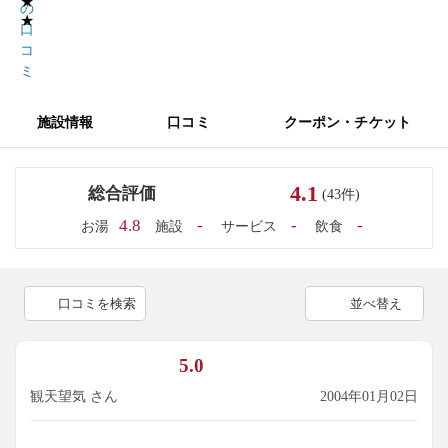
★
の
★
口
コ
ミ
施設情報
口コミ
クーポン・チケット
4.1
総合評価
(43件)
4.8
-
-
-
お湯
施設
サービス
飲食
口コミを検索
並べ替え
5.0
観天望気 さん
2004年01月02日