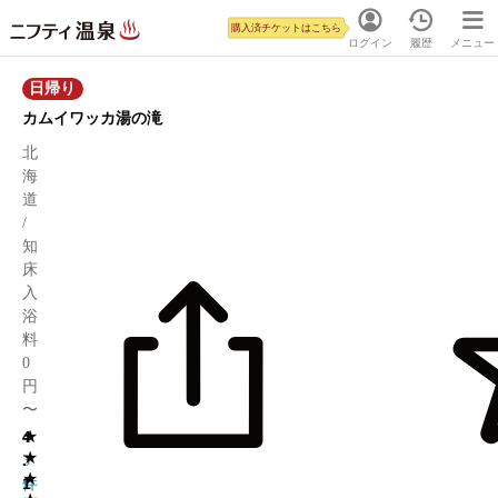
購入済チケットはこちら
ログイン
履歴
メニュー
日帰り
カムイワッカ湯の滝
北
海
道
/
知
床
入
浴
料
0
円
〜
★
4
4
★
.
3
★
1
件