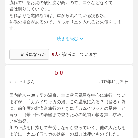
流れているお湯の酸性度が高いので、コケなどなくて、
岩は滑りにくいです。
それよりも危険なのは、崖から流れている湧き水。
熱湯の場合があるので、うっかり足を入れると火傷をしま
す。
続きを読む
滝に浸かって登って来た方を見ながら入る滝つぼは深すぎて
泳ぎながらの入浴です。
参考になった
0人
が参考にしています
5.0
tenkaichi さん
2003年11月29日
国内約70～80ヶ所の温泉、主に露天風呂を中心に旅行してい
ますが、「カムイワッカの湯」この温泉に入る？（登る）為
に、前年度の北海道旅行のときに「カムイワッカの足袋」と
言う、（最上部の湯船まで登るための足袋）物を買い求め、
いざ出発。
川の上流を目指して苦労しながら登っていく、他の人たちを
よそに「カムイワッカの足袋」の威力は凄いものでした。