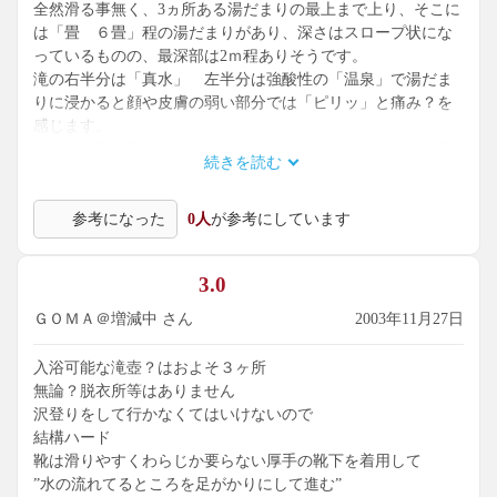
全然滑る事無く、3ヵ所ある湯だまりの最上まで上り、そこに
は「畳 ６畳」程の湯だまりがあり、深さはスロープ状にな
っているものの、最深部は2ｍ程ありそうです。
滝の右半分は「真水」 左半分は強酸性の「温泉」で湯だま
りに浸かると顔や皮膚の弱い部分では「ピリッ」と痛み？を
感じます。
この最上部の湯だまりまでは、あまり上ってこないので「貸
続きを読む
切混浴露天風呂」でした。
たっぷりと楽しんだ後は、怖い思いをしながら崖を下ってお
参考になった
0人
が参考にしています
りましたが、「行きはよいよい、帰りは怖い．．．」
でも、温泉マニアを目指す方には「カムイワッカを知らずし
て．．．」
3.0
マニアにはなれないでしょう。
ＧＯＭＡ＠増減中 さん
2003年11月27日
入浴可能な滝壺？はおよそ３ヶ所
無論？脱衣所等はありません
沢登りをして行かなくてはいけないので
結構ハード
靴は滑りやすくわらじか要らない厚手の靴下を着用して
”水の流れてるところを足がかりにして進む”