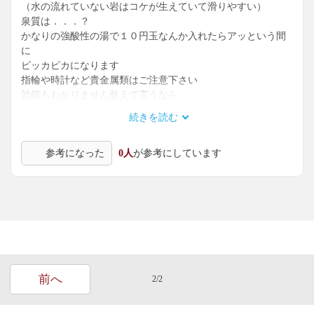
（水の流れていない岩はコケが生えていて滑りやすい）
泉質は．．．？
かなりの強酸性の湯で１０円玉なんか入れたらアッという間
に
ピッカピカになります
指輪や時計など貴金属類はご注意下さい
効能もわかりません敢えて言うなら
”疲労増進、お肌（傷口等に）にしみる、髪の毛が傷む”です
続きを読む
(^▽^;)
気を付けて行けばそんなに難しくはないが
参考になった
0人
が参考にしています
滑落の危険もあるので後は個人の自己責任で行ってみて下さ
い
前へ
2/2