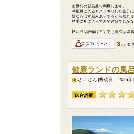
出勤前の朝風呂で利用します。
朝風呂に入るとスッキリした気分に
嫌な点は女風呂あるあるかも知れま
勝手に耳に入ってきて迷惑でしかな
良い点は設備は古くても清掃は綺麗
3
参考になった！
人が
参
健康ランドの風
さい さん [投稿日： 2025年1