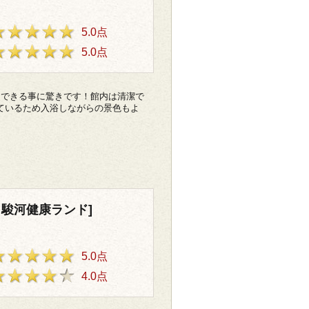
5.0点
5.0点
用できる事に驚きです！館内は清潔で
ているため入浴しながらの景色もよ
 駿河健康ランド]
5.0点
4.0点