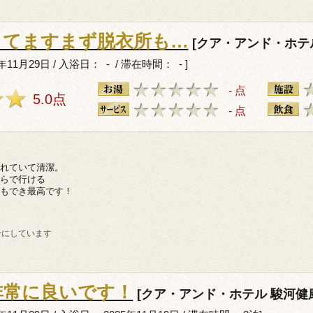
してますまず脱衣所も…
[クア・アンド・ホテ
11月29日 / 入浴日： - / 滞在時間： - ]
- 点
5.0点
- 点
れていて清潔。
らで行ける
もでき最高です！
考にしています
非常に良いです！
[クア・アンド・ホテル 駿河健