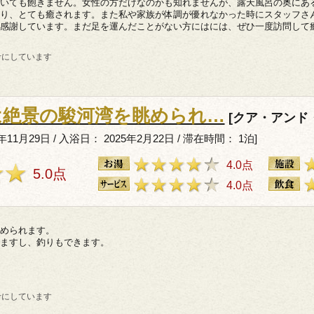
いても飽きません。女性の方だけなのかも知れませんが、露天風呂の奥にあ
り、とても癒されます。また私や家族が体調が優れなかった時にスタッフさ
感謝しています。まだ足を運んだことがない方にはには、ぜひ一度訪問して
考にしています
は絶景の駿河湾を眺められ…
[クア・アンド
11月29日 / 入浴日： 2025年2月22日 / 滞在時間： 1泊]
4.0点
5.0点
4.0点
められます。
ますし、釣りもできます。
考にしています