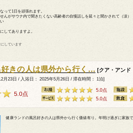
なって1日を頑張れます。
せんがサウナ内で聞きたくない高齢者の自慢話しを延々と聞かされて（涙）
い
にしてありますよ。
考にしています
呂好きの人は県外から行く…
[クア・アンド
2月23日 / 入浴日： 2025年5月26日 / 滞在時間： 1泊]
5.0点
5.0点
5.0点
健康ランドの風呂好きの人は県外から行く価値有り。年明け過ぎに家族