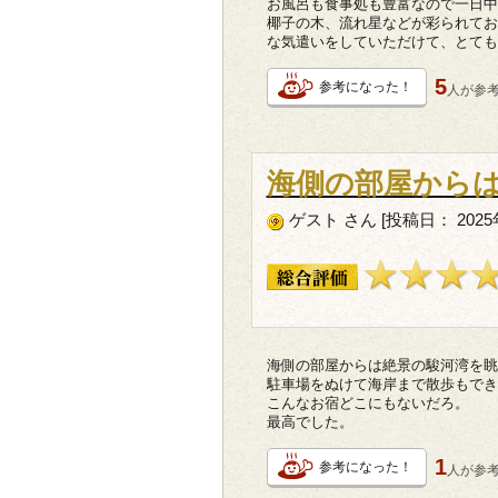
お風呂も食事処も豊富なので一日中
椰子の木、流れ星などが彩られてお
な気遣いをしていただけて、とても
5
参考になった！
人が
参
海側の部屋から
ゲスト さん [投稿日： 2025年
海側の部屋からは絶景の駿河湾を眺
駐車場をぬけて海岸まで散歩もでき
こんなお宿どこにもないだろ。
最高でした。
1
参考になった！
人が
参