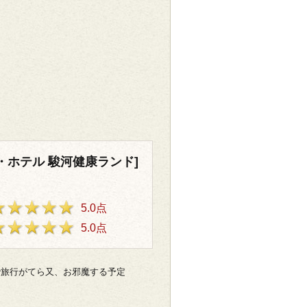
・ホテル 駿河健康ランド]
5.0点
5.0点
で旅行がてら又、お邪魔する予定