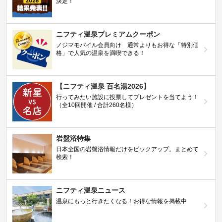
決定！
ニフティ温泉プレミアムクーポン
ノジマモバイル会員向け 通常よりもお得な「特別価
格」で人気の温泉を満喫できる！
【ニフティ温泉 百名湯2026】
行ってみたい施設に投票してプレゼントを当てよう！
（全10回開催 / 合計260名様）
岩盤浴特集
日本全国の岩盤浴情報だけをピックアップ。まとめて
検索！
ニフティ温泉ニュース
温泉にもっと行きたくなる！お得な情報を掲載中