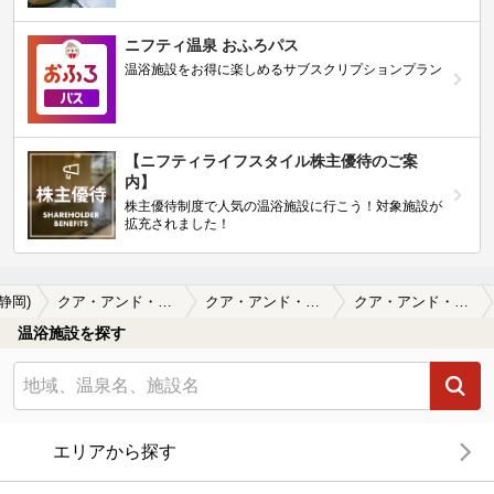
ニフティ温泉 おふろパス
温浴施設をお得に楽しめるサブスクリプションプラン
【ニフティライフスタイル株主優待のご案
内】
株主優待制度で人気の温浴施設に行こう！対象施設が
拡充されました！
(静岡)
クア・アンド・ホテル 駿河健康ランド
クア・アンド・ホテル 駿河健康ランドの口コミ一覧
クア・アンド・ホテル 駿河健康ランドの口コミ 急遽素泊まりで前日に夫が予約。週末の夜…
温浴施設を探す
エリアから探す