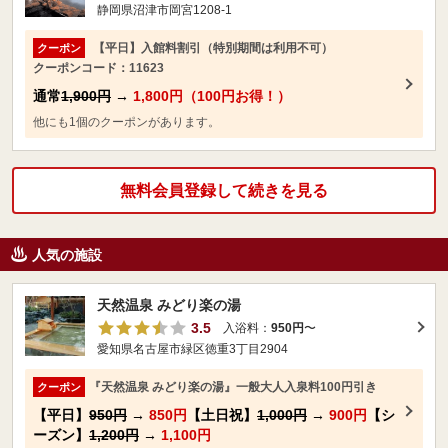
静岡県沼津市岡宮1208-1
【平日】入館料割引（特別期間は利用不可）
クーポン
クーポンコード：11623
通常
1,900円
→
1,800円（100円お得！）
他にも1個のクーポンがあります。
無料会員登録して続きを見る
人気の施設
天然温泉 みどり楽の湯
3.5
入浴料：
950円
〜
愛知県名古屋市緑区徳重3丁目2904
『天然温泉 みどり楽の湯』一般大人入泉料100円引き
クーポン
【平日】
950円
→
850円
【土日祝】
1,000円
→
900円
【シ
ーズン】
1,200円
→
1,100円