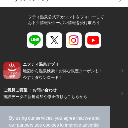
ニフティ温泉公式アカウントをフォローして
おトク情報やクーポン情報を受け取ろう
ニフティ温泉アプリ
地図から温泉検索！お得な限定クーポンも！
今すぐダウンロード！
ご意見ご要望 ・お問い合わせ
施設データの新規追加や修正依頼もこちらから
スマートフォン
/
PC
加盟店募集（資料請求）
広告出稿のご案内
By using our services, you agree that we and
our
partners
use cookies to improve advertisi
利用規約
ライフスタイルMEMBERS+規約