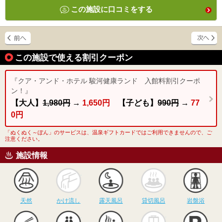
この施設に口コミをする
この施設で使える割引クーポン
『クア・アンド・ホテル 駿河健康ランド 入館料割引クーポ
ン！』
【大人】
1,980円
→
1,650円
【子ども】
990円
→
77
0円
「ぬくぬく～ぽん」のサービスは、温泉ギフトカードではご利用できませんので、ご
注意ください。
施設情報
天然
かけ流し
露天風呂
貸切風呂
岩
天然
かけ流し
露天風呂
貸切風呂
岩盤浴
食事
休憩
サウナ
駅近
駐