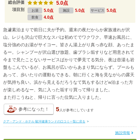
総合評価
5.0点
項目別
5.0点
5.0点
5.0点
お湯
施設
サービス
4.0点
飲食
急遽素泊まりで前日に夫が予約。週末の夜だからか家族連れが沢
山。レジも沢山で巨大なスパは初めてでワクワク。早速お風呂に、
塩分強めのお湯がサイコー。皆さん湯上がり真っ赤な顔、あったま
るー。シャンプーが沢山選び放題、歯ブラシ垢すりなど用意されて
今まで見たことないサービスばかりで夢見てる気分。夜は壺湯も岩
盤もこんでいるが、お風呂が広いからあまり気にならず。プールも
あって、歩いたりの運動もできる。朝に行くと海を見ながらの露天
が気持ち良い。浜から見えるだろうなて気もするけどw泊まった方
が楽しめるなー、気に入った垢すり買って帰りました。
また行こうねと、帰りに言った位気に入りました。
5
参考になった！
人が
参考にしています
クア・アンド・ホテル 駿河健康ランドの口コミ一覧に戻る
>
施設情報