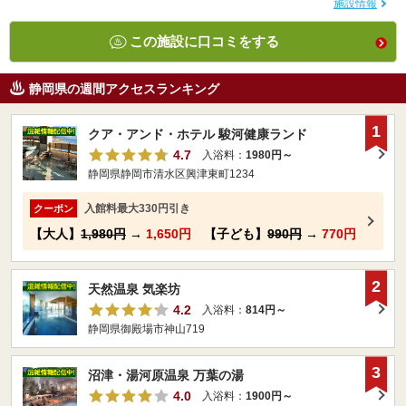
施設情報
この施設に口コミをする
静岡県の週間アクセスランキング
1
クア・アンド・ホテル 駿河健康ランド
4.7
入浴料：
1980円～
静岡県静岡市清水区興津東町1234
入館料最大330円引き
クーポン
【大人】
1,980円
→
1,650円
【子ども】
990円
→
770円
2
天然温泉 気楽坊
4.2
入浴料：
814円～
静岡県御殿場市神山719
3
沼津・湯河原温泉 万葉の湯
4.0
入浴料：
1900円～