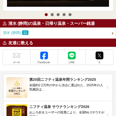
清水 (静岡)の温泉・日帰り温泉・スーパー銭湯
清水 (静岡)
11
友達に教える
メール
Facebook
LINE
X
第20回ニフティ温泉年間ランキング2025
全国約2.2万件の中から頂点に選ばれた、2025年の人
気施設は…
ニフティ温泉 サウナランキング2026
おふろ好きユーザーの投票により、全国No.1サウナが