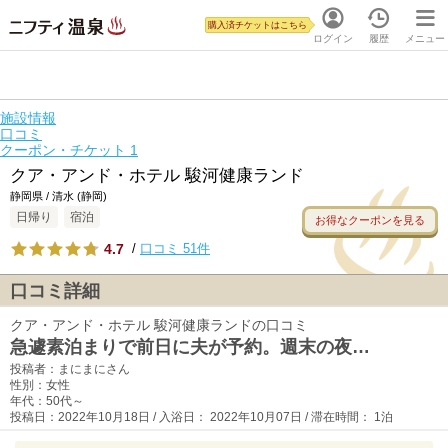
購入済チケットはこちら
ログイン
履歴
メニュー
施設情報
口コミ
クーポン・チケット
1
クア・アンド・ホテル 駿河健康ランド
静岡県 / 清水 (静岡)
日帰り
宿泊
お得なクーポンを見る
4.7
/
口コミ 51件
口コミ詳細
クア・アンド・ホテル 駿河健康ランドの口コミ
急遽素泊まりで前日に夫が予約。週末の夜…
投稿者：まにまにさん
性別：女性
年代：50代～
投稿日：2022年10月18日 / 入浴日： 2022年10月07日 / 滞在時間： 1泊