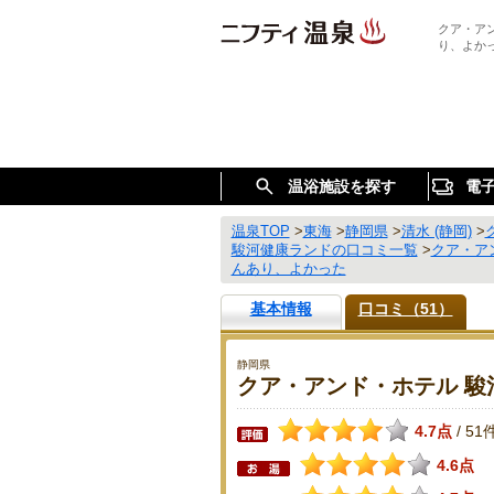
クア・ア
り、よか
温浴施設を探す
電
温泉TOP
>
東海
>
静岡県
>
清水 (静岡)
>
駿河健康ランドの口コミ一覧
>
クア・ア
んあり、よかった
基本情報
口コミ（51）
静岡県
クア・アンド・ホテル 駿
4.7点
51
/
4.6点