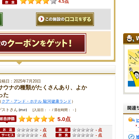
4.5点
投稿日：2025年7月20日
サウナの種類がたくさんあり、よか
った
（
クア・アンド・ホテル 駿河健康ランド
）
ゲストさん
[入浴日： - / 滞在時間： - ]
5.0点
- 点
- 点
- 点
- 点