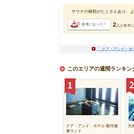
サウナの種類がたくさんあり、
2
参考になった！
人が
参考
「 クア・アンド・ホ
このエリアの週間ランキン
クア・アンド・ホテル 駿河健
天
康ランド