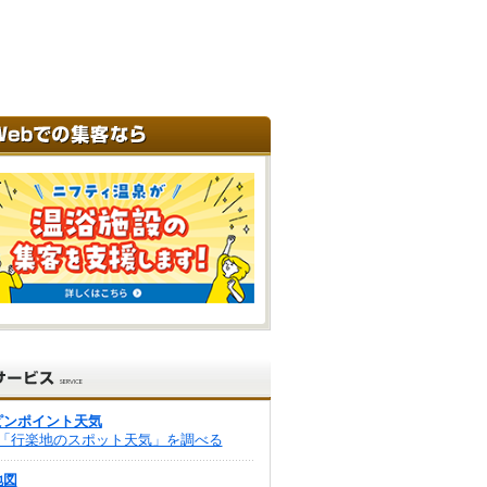
ピンポイント天気
「行楽地のスポット天気」を調べる
地図