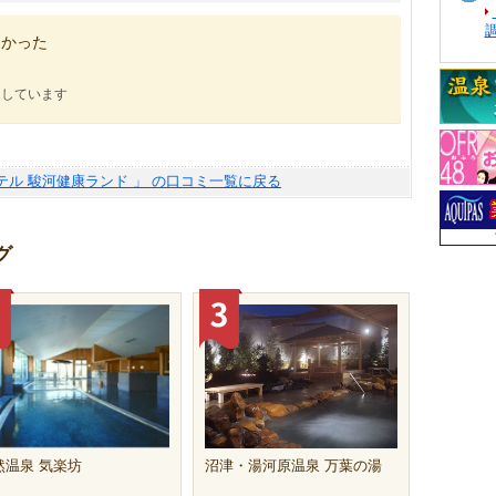
よかった
にしています
テル 駿河健康ランド 」 の口コミ一覧に戻る
グ
然温泉 気楽坊
沼津・湯河原温泉 万葉の湯