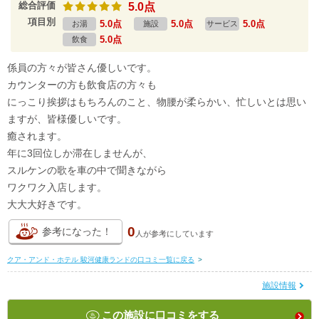
総合評価
5.0点
項目別
5.0点
5.0点
5.0点
お湯
施設
サービス
5.0点
飲食
係員の方々が皆さん優しいです。
カウンターの方も飲食店の方々も
にっこり挨拶はもちろんのこと、物腰が柔らかい、忙しいとは思い
ますが、皆様優しいです。
癒されます。
年に3回位しか滞在しませんが、
スルケンの歌を車の中で聞きながら
ワクワク入店します。
大大大好きです。
0
参考になった！
人が
参考にしています
クア・アンド・ホテル 駿河健康ランドの口コミ一覧に戻る
>
施設情報
この施設に口コミをする