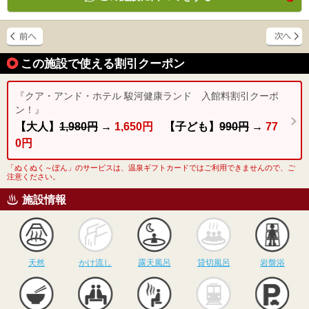
この施設で使える割引クーポン
『クア・アンド・ホテル 駿河健康ランド 入館料割引クーポ
ン！』
【大人】
1,980円
→
1,650円
【子ども】
990円
→
77
0円
「ぬくぬく～ぽん」のサービスは、温泉ギフトカードではご利用できませんので、ご
注意ください。
施設情報
天然
かけ流し
露天風呂
貸切風呂
岩
天然
かけ流し
露天風呂
貸切風呂
岩盤浴
食事
休憩
サウナ
駅近
駐