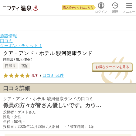
購入済チケットはこちら
ログイン
履歴
メニュー
施設情報
口コミ
クーポン・チケット
1
クア・アンド・ホテル 駿河健康ランド
静岡県 / 清水 (静岡)
日帰り
宿泊
お得なクーポンを見る
4.7
/
口コミ 51件
口コミ詳細
クア・アンド・ホテル 駿河健康ランドの口コミ
係員の方々が皆さん優しいです。カウ…
投稿者：ゲストさん
性別：女性
年代：50代～
投稿日：2025年11月28日 / 入浴日： - / 滞在時間： 1泊