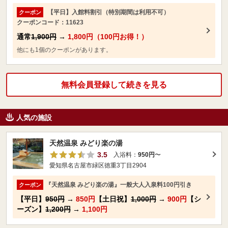
【平日】入館料割引（特別期間は利用不可）
クーポン
クーポンコード：11623
通常
1,900円
→
1,800円（100円お得！）
他にも1個のクーポンがあります。
無料会員登録して続きを見る
人気の施設
天然温泉 みどり楽の湯
3.5
入浴料：
950円
〜
愛知県名古屋市緑区徳重3丁目2904
『天然温泉 みどり楽の湯』一般大人入泉料100円引き
クーポン
【平日】
950円
→
850円
【土日祝】
1,000円
→
900円
【シ
ーズン】
1,200円
→
1,100円