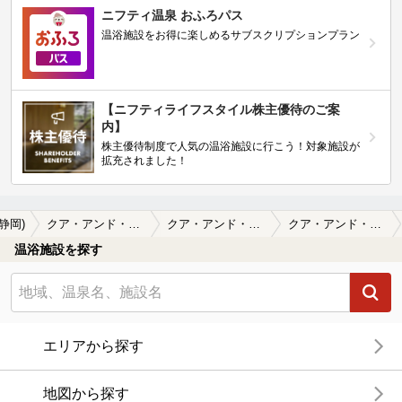
ニフティ温泉 おふろパス
温浴施設をお得に楽しめるサブスクリプションプラン
【ニフティライフスタイル株主優待のご案
内】
株主優待制度で人気の温浴施設に行こう！対象施設が
拡充されました！
(静岡)
クア・アンド・ホテル 駿河健康ランド
クア・アンド・ホテル 駿河健康ランドの口コミ一覧
クア・アンド・ホテル 駿河健康ランドの口コミ 係員の方々が皆さん優しいです。カウ…
温浴施設を探す
エリアから探す
地図から探す