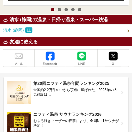
清水 (静岡)の温泉・日帰り温泉・スーパー銭湯
清水 (静岡)
11
友達に教える
メール
Facebook
LINE
X
第20回ニフティ温泉年間ランキング2025
全国約2.2万件の中から頂点に選ばれた、2025年の人
気施設は…
ニフティ温泉 サウナランキング2026
おふろ好きユーザーの投票により、全国No.1サウナが
決定！