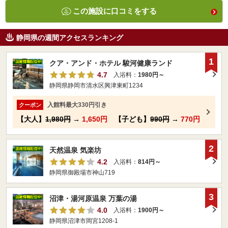
この施設に口コミをする
静岡県の週間アクセスランキング
1
クア・アンド・ホテル 駿河健康ランド
4.7
入浴料：
1980円～
静岡県静岡市清水区興津東町1234
入館料最大330円引き
クーポン
【大人】
1,980円
→
1,650円
【子ども】
990円
→
770円
2
天然温泉 気楽坊
4.2
入浴料：
814円～
静岡県御殿場市神山719
3
沼津・湯河原温泉 万葉の湯
4.0
入浴料：
1900円～
静岡県沼津市岡宮1208-1