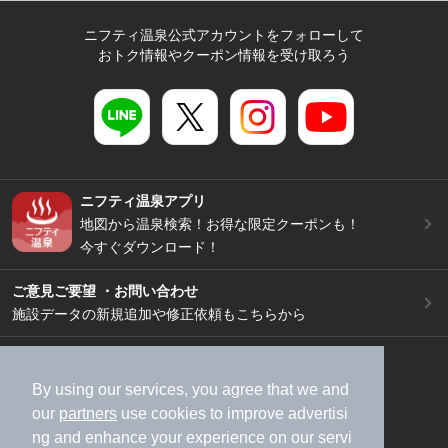
ニフティ温泉公式アカウントをフォローして
おトク情報やクーポン情報を受け取ろう
ニフティ温泉アプリ
地図から温泉検索！お得な限定クーポンも！
今すぐダウンロード！
ご意見ご要望 ・お問い合わせ
施設データの新規追加や修正依頼もこちらから
スマートフォン
/
PC
加盟店募集（資料請求）
広告出稿のご案内
By using our services, you agree that we and
our
partners
use cookies to improve advertisi
利用規約
ライフスタイルMEMBERS+規約
ng and enhance your experience on our servi
特定商取引法に基づく表記
ヘルプ
採用情報