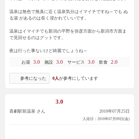
温泉は無色で無臭に近く温泉気分はイマイチですね～でも ぬ
る湯 があるのは長く浸かれていいです。
温泉はイマイチでも新潟の平野を弥彦方面から新潟市方面ま
で見回せるのはグットです。
夜は行った事ないけど綺麗でしょうね～
3.0
3.0
3.0
2.0
お湯
施設
サービス
飲食
参考になった
0人
が参考にしています
3.0
喜劇駅前温泉 さん
2010年07月25日
入浴日：2010年07月09日(金)