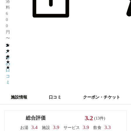
浴
料
6
0
0
円
〜
★
3
1
★
.
3
★
2
件
★
の
★
口
コ
ミ
施設情報
口コミ
クーポン・チケット
3.2
総合評価
(13件)
3.4
3.9
3.9
3.3
お湯
施設
サービス
飲食