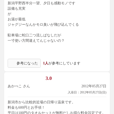
新潟平野西半分一望、夕日も感動モノです
設備も充実
が
お湯が最低
ジャグジーなんかモロ臭いが飛び込んでくる
駐車場に蛇口二つ流しぱなしだが
一寸使い方間違えてんじゃないの？
参考になった
1人
が参考にしています
3.0
あかべこ さん
2012年05月27日
入浴日：2012年05月27日(日)
新潟市から比較的近場の日帰り温泉です。
料金も600円とお手頃！
平日は100円のタオルセットが無料だしお得な料金設定です。