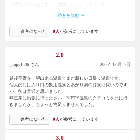
薬草湯から「ぬる湯」に変更になったようですね。
42℃ほどの湯の温度なので、お子さんなどには配慮もありま
続きを読む
す。
またじっくりつかる事も出来ますね。
参考になった
0人
が参考にしています
2.0
guppy1306 さん
2005年06月17日
越後平野を一望出来る温泉でまだ新しい日帰り温泉です。
個人的には入り口の飲用温泉とあがり湯の源泉は良いのです
が、後は普通と思いました。
燕三条に出張に行ったさい、NIFTY温泉のクチコミを元に行
きましたが、ちょっと物足りませんでした。
参考になった
0人
が参考にしています
3.0