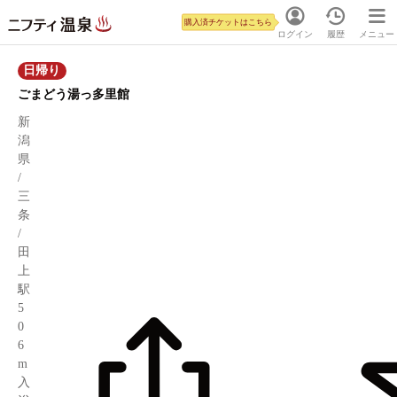
購入済チケットはこちら
ログイン
履歴
メニュー
日帰り
ごまどう湯っ多里館
新
潟
県
/
三
条
/
田
上
駅
5
0
6
m
入