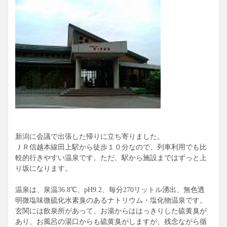
新潟に会議で出張した帰りに立ち寄りました。
ＪＲ信越本線田上駅から徒歩１０分なので、列車利用でも比
較的行きやすい温泉です。ただ、駅から施設まではずっと上
り坂になります。
温泉は、泉温36.8℃、pH9.2、毎分270リットル湧出、無色透
明微塩味微硫化水素臭のあるナトリウム・塩化物温泉です。
玄関には飲泉所があって、お湯からははっきりした硫黄臭が
あり、お風呂の湯口からも硫黄臭がしますが、残念ながら循