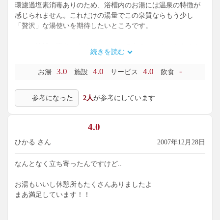
環濾過塩素消毒ありのため、浴槽内のお湯には温泉の特徴が
感じられません。これだけの湯量でこの泉質ならもう少し
「贅沢」な湯使いを期待したいところです。
ただ、施設が高台にあるため、ほかの方の口コミにもあるよ
続きを読む
うに露天風呂から越後平野の眺めはよかったです。また、入
浴料６００円ながら、平日はタオルセットが無料で貸し出さ
3.0
4.0
4.0
-
お湯
施設
サービス
飲食
れ、手ぶらで行けるのも魅力です。
（２０１０年７月入浴）
参考になった
2人
が参考にしています
4.0
ひかる さん
2007年12月28日
なんとなく立ち寄ったんですけど..
お湯もいいし休憩所もたくさんありましたよ
まあ満足しています！！