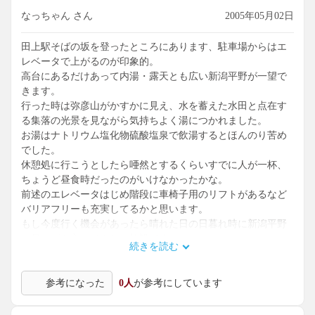
なっちゃん さん
2005年05月02日
田上駅そばの坂を登ったところにあります、駐車場からはエ
レベータで上がるのが印象的。
高台にあるだけあって内湯・露天とも広い新潟平野が一望で
きます。
行った時は弥彦山がかすかに見え、水を蓄えた水田と点在す
る集落の光景を見ながら気持ちよく湯につかれました。
お湯はナトリウム塩化物硫酸塩泉で飲湯するとほんのり苦め
でした。
休憩処に行こうとしたら唖然とするくらいすでに人が一杯、
ちょうど昼食時だったのがいけなかったかな。
前述のエレベータはじめ階段に車椅子用のリフトがあるなど
バリアフリーも充実してるかと思います。
もし今度行く機会があったら晴れた日の日暮れ時に新潟平野
を見ながら入ってみたい施設です。
続きを読む
参考になった
0人
が参考にしています