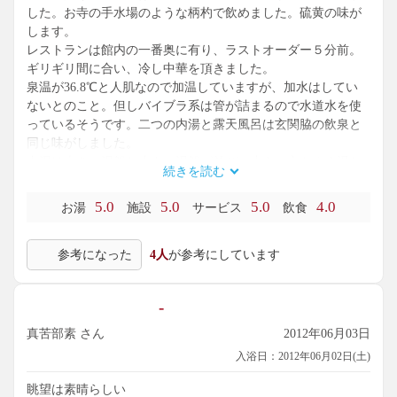
した。お寺の手水場のような柄杓で飲めました。硫黄の味が
します。
レストランは館内の一番奥に有り、ラストオーダー５分前。
ギリギリ間に合い、冷し中華を頂きました。
泉温が36.8℃と人肌なので加温していますが、加水はしてい
ないとのこと。但しバイブラ系は管が詰まるので水道水を使
っているそうです。二つの内湯と露天風呂は玄関脇の飲泉と
同じ味がしました。
内湯は大きい湯船と小さい湯船が並び、小さい方をぬる湯と
続きを読む
書いてありました。ぬる湯で無い方もそれほど熱くは無かっ
たので、ぬる湯はかなりぬるく、長い時間浸かっていられま
5.0
5.0
5.0
4.0
お湯
施設
サービス
飲食
す。
バイブラ系はエステ，肩叩き，ジェット水流が各１つづつで
参考になった
4人
が参考にしています
す。
露天風呂からは新潟の夜景を見渡せました。これで花火でも
あれば最高と思っていると、遠くの空がピカピカと光ってき
-
ました。大気の状態が不安定なので、局地的な落雷なのかは
今一わかりませんでした。
真苦部素 さん
2012年06月03日
シャンプー.リンス，ボディソープ付き18時以降500円のとこ
入浴日：2012年06月02日(土)
ろ割引券利用で400円。100円バック式無料ロッカー有り、無
料ドライヤー有り、露天風呂有り。
眺望は素晴らしい