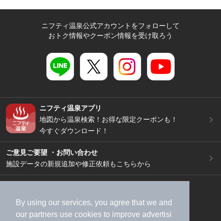
ニフティ温泉公式アカウントをフォローして
おトク情報やクーポン情報を受け取ろう
ニフティ温泉アプリ
地図から温泉検索！お得な限定クーポンも！
今すぐダウンロード！
ご意見ご要望 ・お問い合わせ
施設データの新規追加や修正依頼もこちらから
スマートフォン
/
PC
加盟店募集（資料請求）
広告出稿のご案内
By using our services, you agree that we and
利用規約
ライフスタイルMEMBERS+規約
our
partners
use cookies to improve advertisi