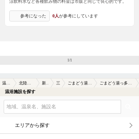
涼飲料水など各種飲み物の料金は市販と同じで良心的です。
参考になった
0人
が参考にしています
1/1
温泉TOP
北陸・甲信越
新潟県
三条
ごまどう湯っ多里館
ごまどう湯っ多里館の口コミ一覧
温浴施設を探す
エリアから探す