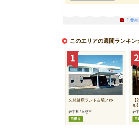
「 霊
このエリアの週間ランキン
久慈健康ランド古墳ノゆ
【2
ル
岩手県 / 久慈市
岩手
日帰り
日