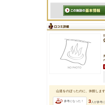
内
山道をのぼったのに、休館します
3
参考になった！
人が
参考