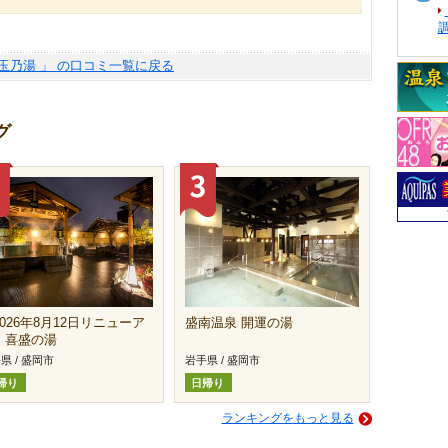
泉玉乃湯 」 の口コミ一覧に戻る
グ
026年8月12日リニューア
盛南温泉 開運の湯
】喜盛の湯
県 / 盛岡市
岩手県 / 盛岡市
帰り
日帰り
ランキングをもっと見る