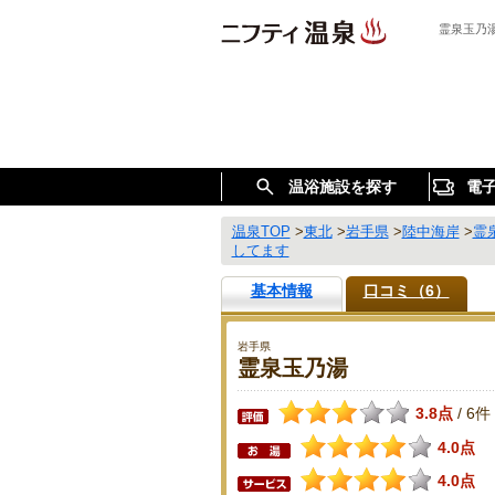
霊泉玉乃
温浴施設を探す
電
温泉TOP
>
東北
>
岩手県
>
陸中海岸
>
霊
してます
基本情報
口コミ（6）
岩手県
霊泉玉乃湯
3.8点
6件
/
4.0点
4.0点