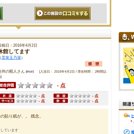
投稿日：2016年4月2日
休館してます
（
霊泉玉乃湯
）
奥州の暇人さん
[入浴日： 2016年4月2日 / 滞在時間： 2時間以
]
- 点
- 点
- 点
- 点
- 点
の貼り紙が、。 残念。
にしています