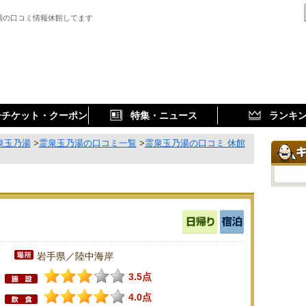
湯の口コミ情報休館してます
子チケット・クーポン
特集・ニュース
ランキ
泉玉乃湯
>
霊泉玉乃湯の口コミ一覧
>
霊泉玉乃湯の口コミ 休館
岩手県／陸中海岸
3.5点
4.0点