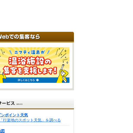
ピンポイント天気
「行楽地のスポット天気」を調べる
地図