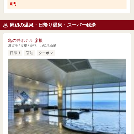
0円
周辺の温泉・日帰り温泉・スーパー銭湯
亀の井ホテル 彦根
滋賀県 / 彦根 / 彦根千乃松原温泉
日帰り
宿泊
クーポン