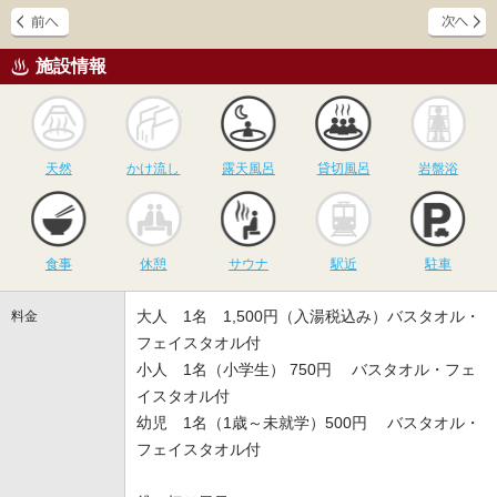
施設情報
天然
かけ流し
露天風呂
貸切風呂
岩
天然
かけ流し
露天風呂
貸切風呂
岩盤浴
食事
休憩
サウナ
駅近
駐
食事
休憩
サウナ
駅近
駐車
大人 1名 1,500円（入湯税込み）バスタオル・
料金
フェイスタオル付
小人 1名（小学生） 750円 バスタオル・フェ
イスタオル付
幼児 1名（1歳～未就学）500円 バスタオル・
フェイスタオル付