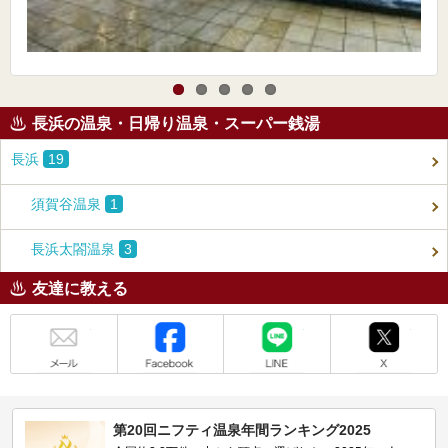
長浜の温泉・日帰り温泉・スーパー銭湯
長浜
19
須賀谷温泉
1
長浜太閤温泉
3
友達に教える
メール
Facebook
LINE
X
第20回ニフティ温泉年間ランキング2025