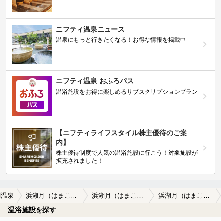
ニフティ温泉ニュース
温泉にもっと行きたくなる！お得な情報を掲載中
ニフティ温泉 おふろパス
温浴施設をお得に楽しめるサブスクリプションプラン
【ニフティライフスタイル株主優待のご案
内】
株主優待制度で人気の温浴施設に行こう！対象施設が
拡充されました！
閤温泉
浜湖月（はまこげつ）
浜湖月（はまこげつ）の口コミ一覧
浜湖月（はまこげつ）の口コミ 個人的に微妙なトコロです。
温浴施設を探す