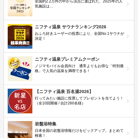
全国約2.2万件の中から頂点に選ばれた、2025年の人
気施設は…
ニフティ温泉 サウナランキング2026
おふろ好きユーザーの投票により、全国No.1サウナが
決定！
ニフティ温泉プレミアムクーポン
ノジマモバイル会員向け 通常よりもお得な「特別価
格」で人気の温泉を満喫できる！
【ニフティ温泉 百名湯2026】
行ってみたい施設に投票してプレゼントを当てよう！
（全10回開催 / 合計260名様）
岩盤浴特集
日本全国の岩盤浴情報だけをピックアップ。まとめて
検索！