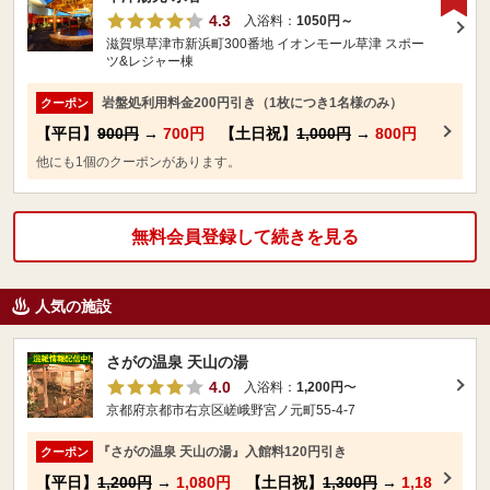
4.3
入浴料：
1050円～
滋賀県草津市新浜町300番地 イオンモール草津 スポー
ツ&レジャー棟
岩盤処利用料金200円引き（1枚につき1名様のみ）
クーポン
【平日】
900円
→
700円
【土日祝】
1,000円
→
800円
他にも1個のクーポンがあります。
無料会員登録して続きを見る
人気の施設
さがの温泉 天山の湯
4.0
入浴料：
1,200円
〜
京都府京都市右京区嵯峨野宮ノ元町55-4-7
『さがの温泉 天山の湯』入館料120円引き
クーポン
【平日】
1,200円
→
1,080円
【土日祝】
1,300円
→
1,18