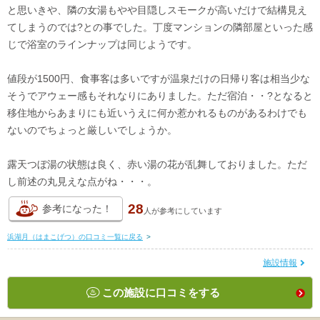
と思いきや、隣の女湯もやや目隠しスモークが高いだけで結構見え
てしまうのでは?との事でした。丁度マンションの隣部屋といった感
じで浴室のラインナップは同じようです。
値段が1500円、食事客は多いですが温泉だけの日帰り客は相当少な
そうでアウェー感もそれなりにありました。ただ宿泊・・?となると
移住地からあまりにも近いうえに何か惹かれるものがあるわけでも
ないのでちょっと厳しいでしょうか。
露天つぼ湯の状態は良く、赤い湯の花が乱舞しておりました。ただ
し前述の丸見えな点がね・・・。
28
参考になった！
人が
参考にしています
浜湖月（はまこげつ）の口コミ一覧に戻る
>
施設情報
この施設に口コミをする