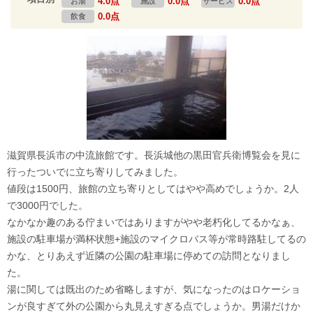
4.0点
0.0点
0.0点
お湯
施設
サービス
0.0点
飲食
滋賀県長浜市の中流旅館です。長浜城他の黒田官兵衛博覧会を見に
行ったついでに立ち寄りしてみました。
値段は1500円、旅館の立ち寄りとしてはやや高めでしょうか。2人
で3000円でした。
なかなか趣のある佇まいではありますがやや老朽化してるかなぁ、
施設の駐車場が満杯状態+施設のマイクロバス等が常時路駐してるの
かな、とりあえず近隣の公園の駐車場に停めての訪問となりまし
た。
湯に関しては既出のため省略しますが、気になったのはロケーショ
ンが良すぎて外の公園から丸見えすぎる点でしょうか。男湯だけか