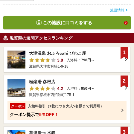
施設情報
この施設に口コミをする
滋賀県の週間アクセスランキング
1
大津温泉 おふろcafé びわこ座
3.8
入浴料：
798円～
滋賀県大津市月輪1-9-18
2
極楽湯 彦根店
4.2
入浴料：
950円～
滋賀県彦根市西沼波町175-1
入館料割引（1枚につき大人5名様まで利用可）
クーポン
クーポン提示で
5％OFF！
3
草津湯元 水春