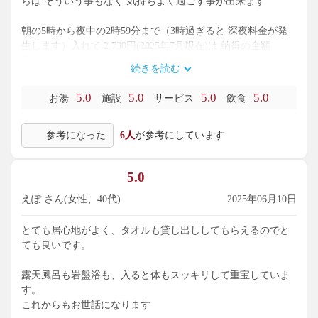
らは そういう事もなく 気持ちよく過ごす事が出来ます
朝の5時から夜中の2時59分まで（3時過ぎると 深夜料金が発
生します）入れて 2,730円(2025年7月現在)は 納得の金額
因みに 朝の5時から夜中2時まで滞在しました
続きを読む
リラックスルームは 個別のリクライニングチェアーがあり 薄
5.0
5.0
5.0
5.0
お湯
施設
サービス
飲食
暗くしてあるので 仮眠をとることも出来ます
それでいて テレビも各チェアーに付いてるのと、漫画を読ん
参考になった
6人
が参考にしています
だりするのに 小さなスポットライトも付いてるので 長時間過
ごせます
コンセントもあるので、スマホを充電するのにも便利です
5.0
Wi-Fiも完備されてます
えぽ さん(女性、40代)
2025年06月10日
また行きたくって 次回は朝まで滞在しようかと思ってるので
すが、ただ一つ困るのが お食事処が22時で終わってしまう事
とても居心地がよく、タオルも貸し出ししてもらえるのでと
ですかね
ても良いです。
小腹が空いたら どうしようかなぁー
って考えちゃいます
露天風呂も岩盤浴も、入ると体もスッキリして重宝していま
す。
これからもお世話になります