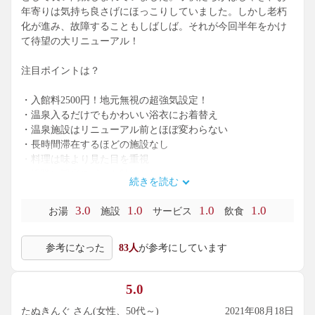
年寄りは気持ち良さげにほっこりしていました。しかし老朽
化が進み、故障することもしばしば。それが今回半年をかけ
て待望の大リニューアル！
注目ポイントは？
・入館料2500円！地元無視の超強気設定！
・温泉入るだけでもかわいい浴衣にお着替え
・温泉施設はリニューアル前とほぼ変わらない
・長時間滞在するほどの施設なし
・料理は味より見た目を重視
・近隣に観光スポット特になし
続きを読む
・京都駅からバスで長旅が堪能できるアクセス性
3.0
1.0
1.0
1.0
お湯
施設
サービス
飲食
何も知らない通りすがりの観光客におすすめです！
参考になった
83人
が参考にしています
5.0
たぬきんぐ さん(女性、50代～)
2021年08月18日