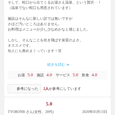
そして、蛇口から出てくるお湯さえ温泉、という贅沢···！
（温泉でない蛇口も用意されています）
施設はそんなに新しい訳では無いですが
さほど汚いところはありません。
お料理はメニューが少し少なめかなと感じました。
しかし、そんなことを吹き飛ばす泉質のよさ。
オススメです。
知人にも薦めまくっています！笑
※入浴日、具体的な日付を失念してしまいまして1日としてい
続きを読む
ます
5.0
4.0
5.0
4.0
お湯
施設
サービス
飲食
参考になった
2人
が参考にしています
5.0
TYORONB さん(女性、20代)
2020年03月13日