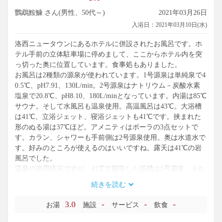
鸚鵡鮟鱇 さん(男性、50代～)
2021年03月26日
入浴日：2021年03月10日(水)
洛西ニュータウンにあるホテルに併設されたお風呂です。ホ
テル手前の立体駐車場に停めまして、ここからホテル内を突
っ切った奥に位置しています。食事処もありました。
お風呂は2種類の源泉が使われています。1号源泉は単純泉で4
0.5℃、pH7.91、130L/min。2号源泉はナトリウム－炭酸水素
塩泉で20.8℃、pH8.10、180L/minとなっています。内湯は85℃
サウナ。そして水風呂も温泉使用。高温風呂は43℃。大浴槽
は41℃、立浴ジェット、寝浴ジェットも41℃です。挟まれた
形のぬる湯は37℃ほど。アメニティはポーラの3点セットで
す。カラン、シャワーも手前側は2号源泉使用。奥は水道水で
す。好みのところが使えるのはいいですね。露天は41℃の岩
風呂でした。
温泉の使用状況ですが、41℃で報告した浴槽は1号源泉。それ
以外は2号源泉が使われているようです。いずれもつるつる感
続きを読む
しっかり。All温泉使用というのは贅沢ですな。塩素臭少なく
て快適でした。
3.0
-
-
-
お湯
施設
サービス
飲食
ちなみに掲示によりますと、5月7日からリニュアルのため休
館に入るそうです。再開は9月ごろの予定とか。いい感じで新