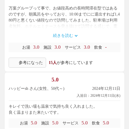
万葉グループって事で、お値段高めの長時間滞在型ではある
のですが、朝風呂をやっており、10:00までにに退出すれば1,4
80円と悪くない値段なので訪問してみました。駐車場は利用
者無料、ホテルエミナースを突き抜けて訪問する感じで、案
内板も多く迷うことは無いかと思います。
続きを読む
日曜朝8時頃訪問にてやはり空いてました。関西エリアの朝風
呂施設はどこもかなり混雑しているのですが、こちらは値段
3.0
3.0
3.0
-
お湯
施設
サービス
飲食
が高めなのとアクセスの問題で穴場感ありです。
万葉グループって事で、館内着やバスタオル、タオル使い放
参考になった
15人
が参考にしています
題、浴室やパウダールームのアメニティもフルスペックでし
た。
5.0
浴室ラインナップについては、以前とあまり変わっていない
様子で、4名限界の炭酸風呂、第二源泉使用の水風呂、サウ
ハッピーsh さん(女性、50代～)
2024年12月11日
ナ、主浴槽、アイテムバスが数種類、一つ壊れてました。露
入浴日：2024年12月11日(水)
天風呂は主浴槽のみ、箱庭型で景観はイマイチです。
第一源泉、第二源泉ともに、メタ珪酸の主張が強い源泉とな
キレイで洗い場も温泉で気持ち良く入れました。
っており、どちらも顕著なツルヌル感あり、消毒は控えめで
良く温まりまた来たいです。
した。無色無味。
5.0
5.0
5.0
5.0
お湯
施設
サービス
飲食
温泉以外の来るろぎスペースは場所が少々解りづらく、お土