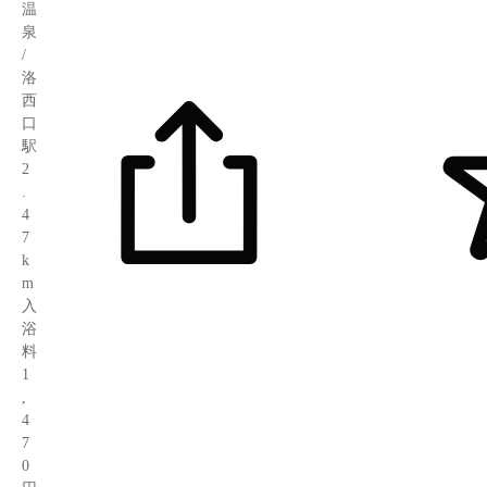
温
泉
/
洛
西
口
駅
2
.
4
7
k
m
入
浴
料
1
,
4
7
0