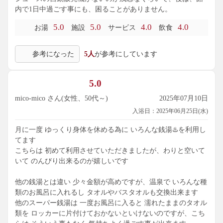
内で1日中過ごす事にも、困ることがありません。
5.0
5.0
4.0
4.0
お湯
施設
サービス
飲食
参考になった
5人
が参考にしています
5.0
mico-mico さん(女性、50代～)
2025年07月10日
入浴日：2025年06月25日(水)
月に一度 ゆっくり身体を休める為に いろんな銭湯♨️を利用し
てます
こちらは 初めて利用させていただきましたが、わりと空いて
いて のんびり出来るのが嬉しいです
他の銭湯とは違い 少々金額が高めですが、温泉で いろんな種
類のお風呂に入れるし タオルやバスタオルも交換出来ます
他のスーパー銭湯は 一度お風呂に入ると 濡れたままのタオル
類を ロッカーに片付けておかないといけないのですが、こち