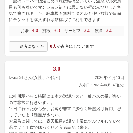
一般のスーパー銭湯に比べれは結構空いていて温泉で露天風
呂も落ち着いてマンション街とは思えない程のんびりした空
気で癒されました、駐車場も無料でタオルも使い放題で事前
にチケットを購入すれば結構お得に利用できます
4.0
3.0
3.0
3.0
お湯
施設
サービス
飲食
参考になった
0人
が参考にしています
3.0
kyazu64 さん(女性、50代～)
2026年04月16日
入浴日：2026年04月14日(火)
JR桂川駅から１時間に１本の送迎バスと一般バスの量が多い
ので非常に行きやすい。
平日に行ったからか、お客が非常に少なく岩盤浴は貸切。思
っていたより種類が少ない。
お風呂に関しては、露天風呂の湯が非常にツルツルしていて
温度は４１度でゆっくりと入る事が出来る。