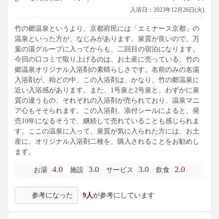
入浴日：2023年12月26日(火)
竹の郷温泉というより、京都府民には「エミナース京都」の
温泉といった方が、なじみがあります。泉質が良いので、万
葉の湯グループに入ってからも、二回目の宿泊になります。
今回の口コミで取り上げるのは、お土産に売っている、竹の
郷温泉オリジナル入浴剤の素晴らしさです。名前のみの名湯
入浴剤が、殆どの中、この入浴剤は、かなり、竹の郷温泉に
近い入浴感があります。また、1号泉と2号泉と、わずかに泉
質の違うもの、それぞれの入浴剤が売られており、温泉マニ
ア心もそそられます。この入浴剤、添付シールによると、発
売10年になるそうで、継続して売れていることも感じられま
す。ここの温泉に入って、泉質が気に入られた方には、お土
産に、オリジナル入浴剤二種を、購入されることをお勧めし
ます。
4.0
3.0
3.0
2.0
お湯
施設
サービス
飲食
参考になった
9人
が参考にしています