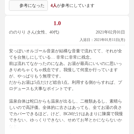
参考になった
4人
が参考にしています
しくなることを期待しています。とはいえ、今でもあまり不
満ないですけどね。
1.0
ののりり さん(女性、40代)
2021年02月01日
入浴日：2021年01月11日(月)
安っぽいオルゴール音楽が結構な音量で流れてて、それが全
てを台無しにしている… 非常に非常に残念。
前は流れてなかったのになあ。お湯が最高にいいのに思いっ
きりめちゃくちゃ残念です。我慢して何度か行っています
が、やっぱりもう無理です。
だからお湯は5点だけど総合1点。利用する側からすれば、プ
ロデュースも大事なポイントです。
温泉自体は蛇口からも温泉が出るし、二種類あるし、素晴ら
しいので高評価。全体的に古さはあっても、全てお湯の良さ
でカバーできるほど。けど、BGMだけはあまりに陳腐で我慢
できない。ゆっくりできない。せめてお琴とかにならないか
なと。