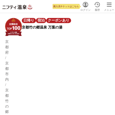
購入済チケットはこちら
ログイン
履歴
メニュー
日帰り
宿泊
クーポンあり
京都竹の郷温泉 万葉の湯
京
都
府
/
京
都
市
内
/
京
都
竹
の
郷