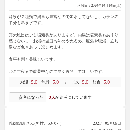
入浴日：2020年10月10日(土)
源泉が２種類で湯量も豊富なので加水してないし、カランの
半分も温泉水です。
露天風呂は少し塩素臭がありますが、内湯は塩素臭もあまり
感じないし、お湯の温度も熱めやぬるめ、座湯や寝湯、立ち
湯など色々あって楽しめます。
食事も割と美味しいです。
2021年秋まで改装中なので早く再開してほしいです。
5.0
5.0
5.0
5.0
お湯
施設
サービス
飲食
参考になった
3人
が参考にしています
-
鸚鵡鮟鱇 さん(男性、50代～)
2021年05月09日