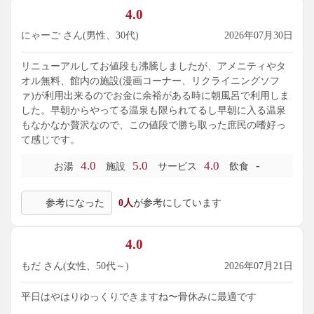
4.0
にゃーご さん(男性、30代)
2026年07月30日
リニューアルしてお値段も沸騰しましたが、アメニティやタ
オル無料、館内の施設(漫画コーナー、リクライニングソフ
ァ)が利用出来るのでお金に余裕がある時に朝風呂で利用しま
した。早朝からやってる温泉も限られてるし早朝に入る温泉
もなかなか贅沢なので、この値段で勝ち取った庶民の嗜好っ
て感じです。
4.0
5.0
4.0
-
お湯
施設
サービス
飲食
参考になった
0人
が参考にしています
4.0
もだ さん(女性、50代～)
2026年07月21日
平日はやはりゆっくりできますね〜骨休みに最適です