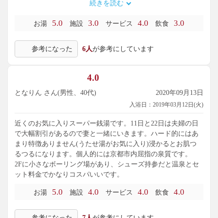
続きを読む
あと、サウナで常連が大きな声でしゃべくりまくりです。そ
こに従業員さんまで加わって話し込んでるのはどうかと思い
5.0
3.0
4.0
3.0
お湯
施設
サービス
飲食
ます。
参考になった
6人
が参考にしています
でも何よりも、とりあえずBGMが改善されるまで、もう行か
ないです。あれ、ほんと台無しです。せっかくの庭園露天な
ので、改善を期待しています。せっかくの最高のいい素材を
4.0
活かして欲しいものです。いろんなとこでクーポン付きで安
く入れるけど、しばらくリピートはしないです。
となりん さん(男性、40代)
2020年09月13日
入浴日：2019年03月12日(火)
近くのお気に入りスーパー銭湯です。11日と22日は夫婦の日
で大幅割引があるので妻と一緒にいきます。ハード的にはあ
まり特徴ありません(うたせ湯がお気に入り)浸かるとお肌つ
るつるになります。個人的には京都市内屈指の泉質です。
2Fに小さなボーリング場があり、シューズ持参だと温泉とセ
ット料金でかなりコスパいいです。
5.0
4.0
4.0
4.0
お湯
施設
サービス
飲食
参考になった
7人
が参考にしています