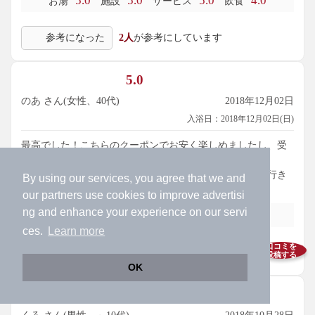
5.0
5.0
5.0
4.0
お湯
施設
サービス
飲食
参考になった
2人
が参考にしています
5.0
のあ さん(女性、40代)
2018年12月02日
入浴日：2018年12月02日(日)
最高でした！こちらのクーポンでお安く楽しめましたし、受
付の女性も親切に色々おしえてくださいました。施設は
広々、お湯は最高、本当にリラックスできました。また行き
By using our services, you agree that we and
たいです。
our
partners
use cookies to improve advertisi
ng and enhance your experience on our servi
5.0
5.0
5.0
5.0
お湯
施設
サービス
飲食
ces.
Learn more
口コミを
参考になった
7人
が参考にしています
投稿する
OK
5.0