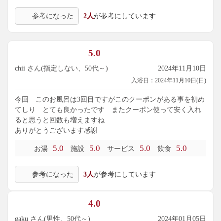
産店を突き抜けた別棟の3Fに、マンガエリア、リラックスス
ペースがありました。ゲーセンもあるらしいが見つけられ
参考になった
2人
が参考にしています
ず。
総合的に、近隣に仁左衛門の湯という湯の特徴が似たスーパ
ー銭湯があり、こちらも朝風呂をやっており、混雑度ではこ
5.0
ちらに軍配、値段では仁左衛門といったところです。
chii さん(指定しない、50代～)
2024年11月10日
入浴日：2024年11月10日(日)
今回 このお風呂は3回目ですがこのクーポンがある事を初め
てしり とても良かったです またクーポン使って安く入れ
ると思うと回数も増えますね
ありがとうございます感謝
5.0
5.0
5.0
5.0
お湯
施設
サービス
飲食
参考になった
3人
が参考にしています
4.0
gaku さん(男性、50代～)
2024年01月05日