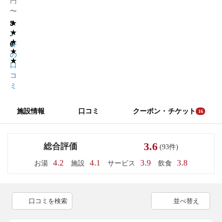
円
〜
★
3
9
★
.
3
★
6
件
★
の
★
口
コ
ミ
施設情報
口コミ
クーポン・チケット
16
3.6
総合評価
(93件)
4.2
4.1
3.9
3.8
お湯
施設
サービス
飲食
口コミを検索
並べ替え