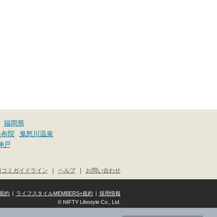
福岡県
湯布院
鬼怒川温泉
神戸
口コミガイドライン
|
ヘルプ
|
お問い合わせ
規約
|
ライフスタイルMEMBERS+規約
|
採用情報
© NIFTY Lifestyle Co., Ltd.