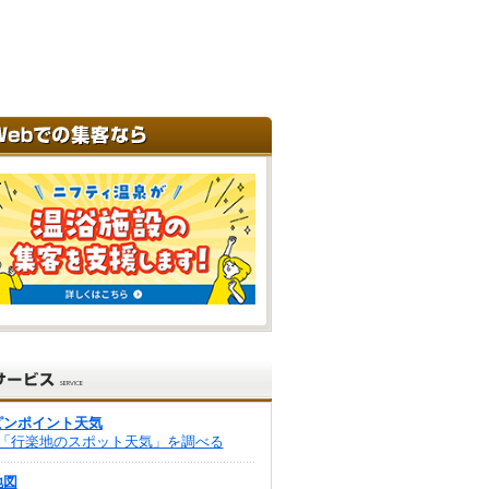
ピンポイント天気
「行楽地のスポット天気」を調べる
地図