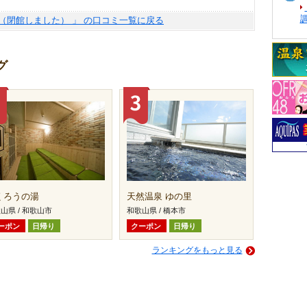
（閉館しました） 」 の口コミ一覧に戻る
グ
くろうの湯
天然温泉 ゆの里
山県 / 和歌山市
和歌山県 / 橋本市
ーポン
日帰り
クーポン
日帰り
ランキングをもっと見る