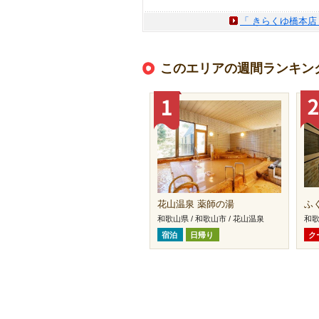
「 きらくゆ橋本店
このエリアの週間ランキン
花山温泉 薬師の湯
ふ
和歌山県 / 和歌山市 / 花山温泉
和歌
宿泊
日帰り
ク