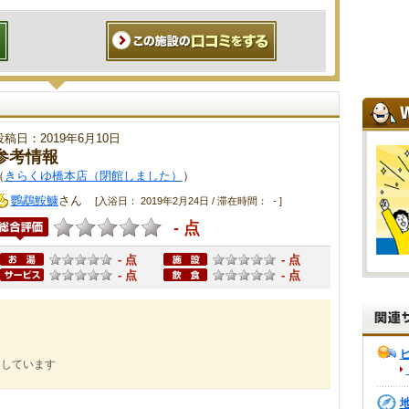
投稿日：2019年6月10日
参考情報
（
きらくゆ橋本店（閉館しました）
）
鸚鵡鮟鱇
さん
[入浴日： 2019年2月24日 / 滞在時間： - ]
- 点
- 点
- 点
- 点
- 点
にしています