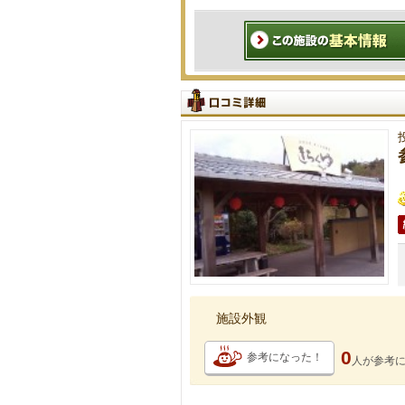
施設外観
0
参考になった！
人が
参考