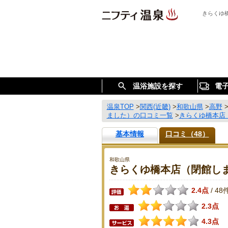
きらくゆ
温浴施設を探す
電
温泉TOP
>
関西(近畿)
>
和歌山県
>
高野
ました）の口コミ一覧
>
きらくゆ橋本店
基本情報
口コミ（48）
和歌山県
きらくゆ橋本店（閉館し
2.4点
48
/
2.3点
4.3点