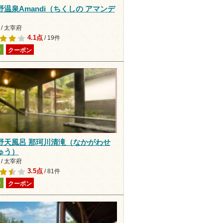
野温泉Amandi（ちくしの アマンデ
/ 太宰府
4.1点
/ 19件
り
クーポン
野天風呂 那珂川清滝（なかがわせ
ゅう）
/ 太宰府
3.5点
/ 81件
り
クーポン