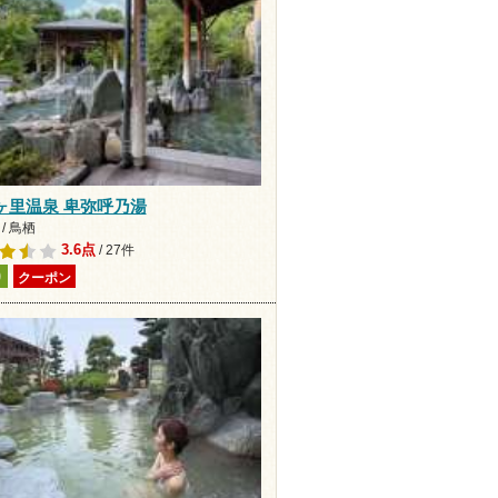
ヶ里温泉 卑弥呼乃湯
/ 鳥栖
3.6点
/ 27件
り
クーポン