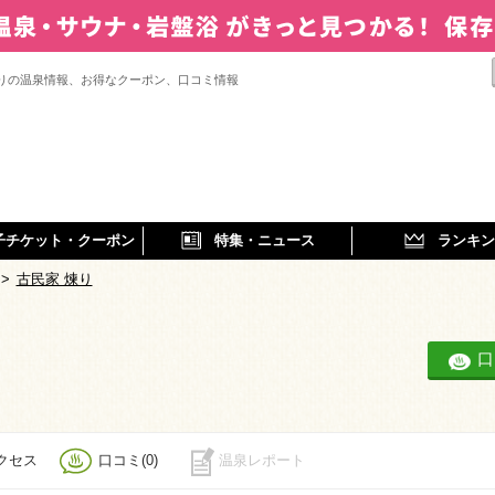
煉りの温泉情報、お得なクーポン、口コミ情報
子チケット・クーポン
特集・ニュース
ランキン
>
古民家 煉り
口
クセス
口コミ(0)
温泉レポート