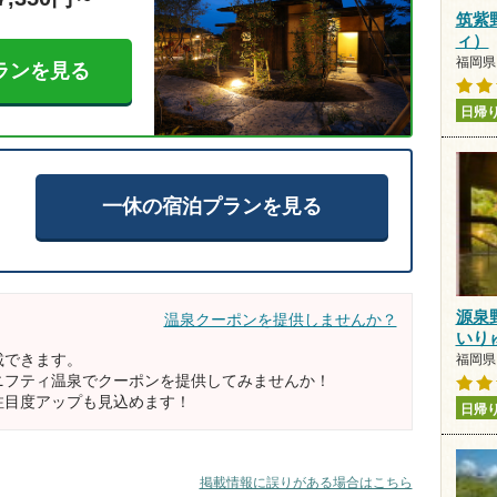
筑紫
ィ）
福岡県 
ランを見る
日帰
一休の宿泊プランを見る
源泉
温泉クーポンを提供しませんか？
いり
載できます。
福岡県 
ニフティ温泉でクーポンを提供してみませんか！
注目度アップも見込めます！
日帰
掲載情報に誤りがある場合はこちら