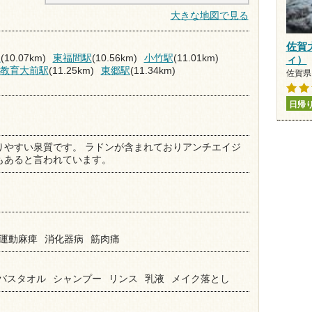
大きな地図で見る
佐賀
駅
(10.07km)
東福間駅
(10.56km)
小竹駅
(11.01km)
ィ）
教育大前駅
(11.25km)
東郷駅
(11.34km)
佐賀県 
日帰
りやすい泉質です。 ラドンが含まれておりアンチエイジ
もあると言われています。
運動麻痺
消化器病
筋肉痛
バスタオル
シャンプー
リンス
乳液
メイク落とし