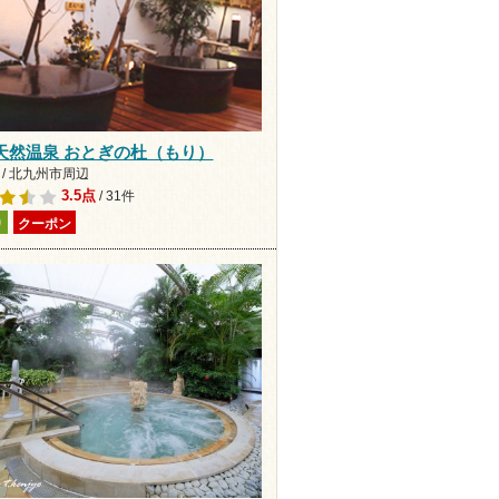
天然温泉 おとぎの杜（もり）
 / 北九州市周辺
3.5点
/ 31件
り
クーポン