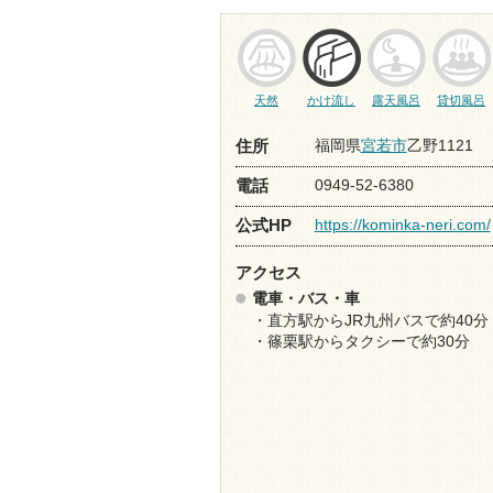
天然
かけ流し
露天風呂
貸切風呂
福岡県
宮若市
乙野1121
住所
0949-52-6380
電話
https://kominka-neri.com/
公式HP
アクセス
電車・バス・車
・直方駅からJR九州バスで約40分
・篠栗駅からタクシーで約30分