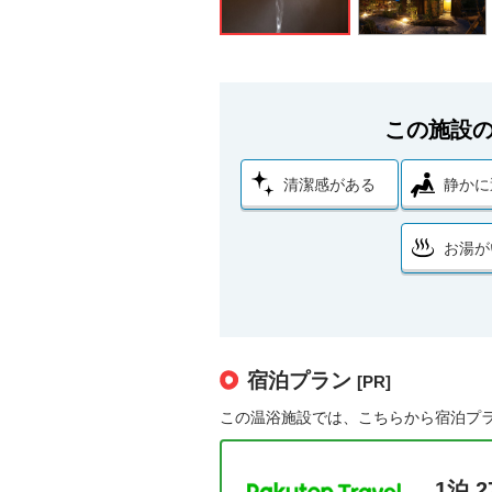
この施設
清潔感がある
静かに
お湯が
宿泊プラン
[PR]
この温浴施設では、こちらから宿泊プ
1泊 2