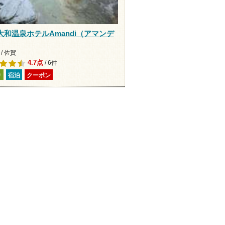
大和温泉ホテルAmandi（アマンデ
/ 佐賀
4.7点
/ 6件
り
宿泊
クーポン