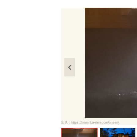
ださい
出典：
https://kominka-neri.com/onsen/