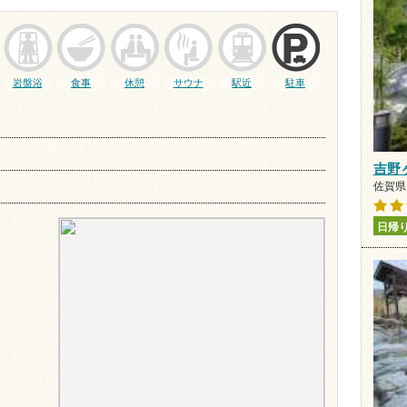
岩盤浴
食事
休憩
サウナ
駅近
駐車
吉野
佐賀県 
日帰