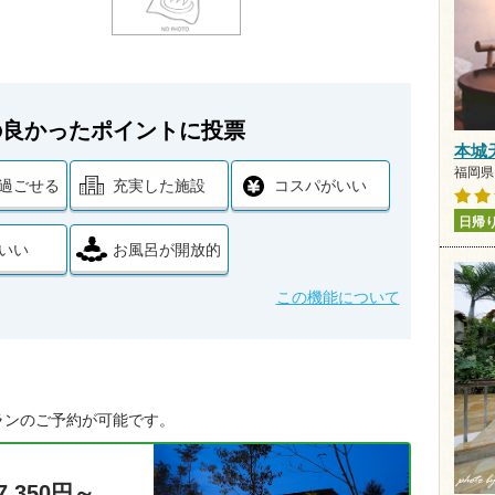
の良かったポイントに投票
本城
福岡県
過ごせる
充実した施設
コスパがいい
日帰
いい
お風呂が開放的
この機能について
ランのご予約が可能です。
7,350円～