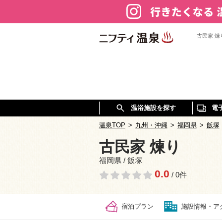
古民家 
温浴施設を探す
電
温泉TOP
>
九州・沖縄
>
福岡県
>
飯塚
古民家 煉り
福岡県 / 飯塚
0.0
/ 0件
宿泊プラン
施設情報・ア