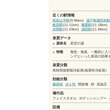
近くの駅情報
筑前山手駅
(9.96km)
城戸南蔵院前
鯰田駅
(11.11km)
篠栗駅
(11.18km)
赤間駅
(11.43km)
浦田駅
(11.46km)
泉質データ
源泉名
若宮の湯
特徴
無色・無臭、一般的に入
ングといった美容の効果
泉質分類
単純弱放射能冷鉱泉(低張性冷鉱泉)
効能分類
糖尿病
冷え性
関節痛
痔
高血圧
備付品
フェイスタオル
ボディシャンプー
設備