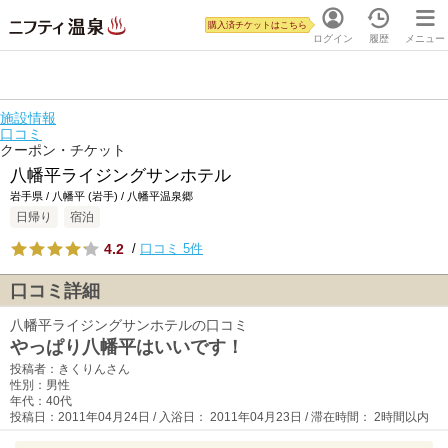
購入済チケットはこちら
ログイン
履歴
メニュー
施設情報
口コミ
クーポン・チケット
八幡平ライジングサンホテル
岩手県 / 八幡平 (岩手) / 八幡平温泉郷
日帰り
宿泊
4.2
/
口コミ 5件
口コミ詳細
八幡平ライジングサンホテルの口コミ
やっぱり八幡平はいいです！
投稿者：きくりんさん
性別：男性
年代：40代
投稿日：2011年04月24日 / 入浴日： 2011年04月23日 / 滞在時間： 2時間以内