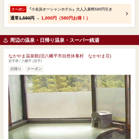
『小名浜オーシャンホテル』大人入泉料580円引き
クーポン
通常
1,580円
→
1,000円（580円お得！）
周辺の温泉・日帰り温泉・スーパー銭湯
なかやま温泉館(旧八幡平市自然休養村 なかやま荘)
岩手県 / 八幡平 (岩手)
日帰り
クーポン