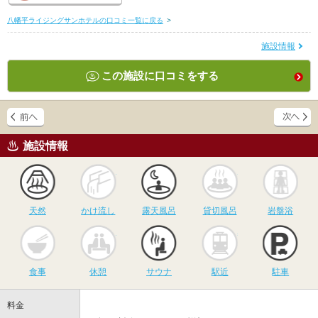
八幡平ライジングサンホテルの口コミ一覧に戻る
>
施設情報
この施設に口コミをする
施設情報
天然
かけ流し
露天風呂
貸切風呂
岩
天然
かけ流し
露天風呂
貸切風呂
岩盤浴
食事
休憩
サウナ
駅近
駐
食事
休憩
サウナ
駅近
駐車
料金