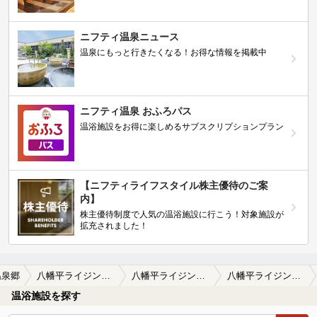
ニフティ温泉ニュース
温泉にもっと行きたくなる！お得な情報を掲載中
ニフティ温泉 おふろパス
温浴施設をお得に楽しめるサブスクリプションプラン
【ニフティライフスタイル株主優待のご案
内】
株主優待制度で人気の温浴施設に行こう！対象施設が
拡充されました！
温泉郷
八幡平ライジングサンホテル
八幡平ライジングサンホテルの口コミ一覧
八幡平ライジングサンホテルの口コミ やっぱり八幡平はいいです！
温浴施設を探す