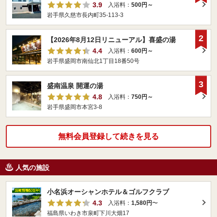
3.9
入浴料：
500円～
岩手県久慈市長内町35-113-3
2
【2026年8月12日リニューアル】喜盛の湯
4.4
入浴料：
600円～
岩手県盛岡市南仙北1丁目18番50号
3
盛南温泉 開運の湯
4.8
入浴料：
750円～
岩手県盛岡市本宮3-8
無料会員登録して続きを見る
人気の施設
小名浜オーシャンホテル＆ゴルフクラブ
4.3
入浴料：
1,580円
〜
福島県いわき市泉町下川大畑17