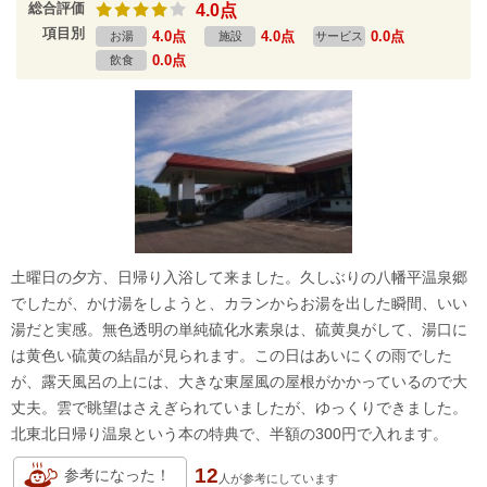
総合評価
4.0点
項目別
4.0点
4.0点
0.0点
お湯
施設
サービス
0.0点
飲食
土曜日の夕方、日帰り入浴して来ました。久しぶりの八幡平温泉郷
でしたが、かけ湯をしようと、カランからお湯を出した瞬間、いい
湯だと実感。無色透明の単純硫化水素泉は、硫黄臭がして、湯口に
は黄色い硫黄の結晶が見られます。この日はあいにくの雨でした
が、露天風呂の上には、大きな東屋風の屋根がかかっているので大
丈夫。雲で眺望はさえぎられていましたが、ゆっくりできました。
北東北日帰り温泉という本の特典で、半額の300円で入れます。
12
参考になった！
人が
参考にしています