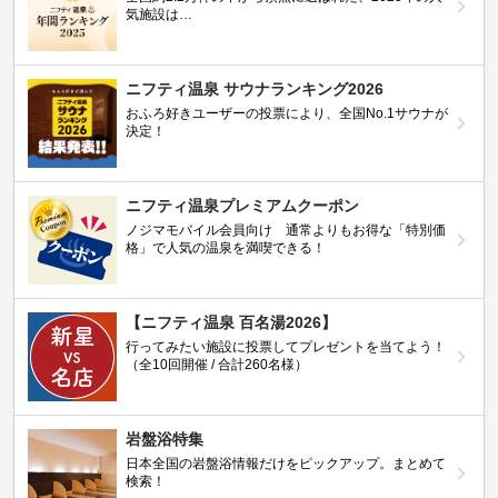
気施設は…
ニフティ温泉 サウナランキング2026
おふろ好きユーザーの投票により、全国No.1サウナが
決定！
ニフティ温泉プレミアムクーポン
ノジマモバイル会員向け 通常よりもお得な「特別価
格」で人気の温泉を満喫できる！
【ニフティ温泉 百名湯2026】
行ってみたい施設に投票してプレゼントを当てよう！
（全10回開催 / 合計260名様）
岩盤浴特集
日本全国の岩盤浴情報だけをピックアップ。まとめて
検索！