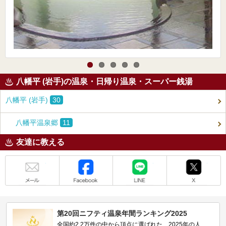
八幡平 (岩手)の温泉・日帰り温泉・スーパー銭湯
八幡平 (岩手)
30
八幡平温泉郷
11
友達に教える
メール
Facebook
LINE
X
第20回ニフティ温泉年間ランキング2025
全国約2.2万件の中から頂点に選ばれた、2025年の人