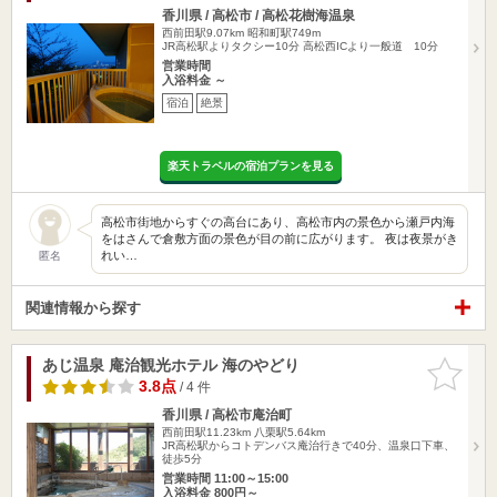
香川県 / 高松市 / 高松花樹海温泉
西前田駅9.07km
昭和町駅749m
JR高松駅よりタクシー10分 高松西ICより一般道 10分
営業時間
入浴料金 ～
宿泊
絶景
楽天トラベルの宿泊プランを見る
高松市街地からすぐの高台にあり、高松市内の景色から瀬戸内海
をはさんで倉敷方面の景色が目の前に広がります。 夜は夜景がき
れい…
匿名
関連情報から探す
あじ温泉 庵治観光ホテル 海のやどり
お気に入
りに追加
3.8点
/ 4 件
香川県 / 高松市庵治町
西前田駅11.23km
八栗駅5.64km
JR高松駅からコトデンバス庵治行きで40分、温泉口下車、
徒歩5分
営業時間 11:00～15:00
入浴料金 800円～