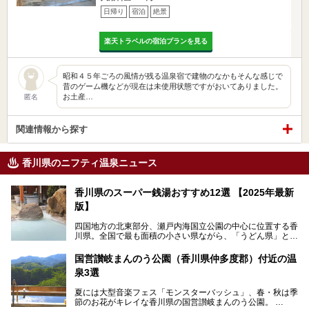
日帰り
宿泊
絶景
楽天トラベルの宿泊プランを見る
昭和４５年ごろの風情が残る温泉宿で建物のなかもそんな感じで
昔のゲーム機などが現在は未使用状態ですがおいてありました。
お土産…
匿名
関連情報から探す
香川県のニフティ温泉ニュース
香川県のスーパー銭湯おすすめ12選 【2025年最新
版】
四国地方の北東部分、瀬戸内海国立公園の中心に位置する香
川県。全国で最も面積の小さい県ながら、「うどん県」とも
呼ばれるほどに有名な讃岐うどんをはじめ、小豆島の素麺と
オリーブ、和三盆、製塩や醤油など特産品は実にバラエティ
国営讃岐まんのう公園（香川県仲多度郡）付近の温
豊か。近年は瀬戸内海の島々を舞台にした「瀬戸内国際芸術
泉3選
祭」も開催され、アートの県としても知られています。
今回は、そんな香川県で特におすすめのスーパー銭湯をピッ
夏には大型音楽フェス「モンスターバッシュ」、春・秋は季
クアップしました。気になるスーパー銭湯があったら、ぜひ
節のお花がキレイな香川県の国営讃岐まんのう公園。
訪れてみてください！