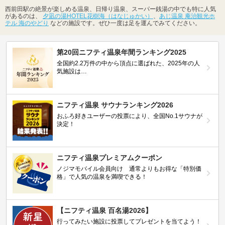
西前田駅の絶景が楽しめる温泉、日帰り温泉、スーパー銭湯の中でも特に人気
があるのは、
夕凪の湯HOTEL花樹海（はなじゅかい）
、
あじ温泉 庵治観光ホ
テル 海のやどり
などの施設です。ぜひ一度は足を運んでみてください。
第20回ニフティ温泉年間ランキング2025
全国約2.2万件の中から頂点に選ばれた、2025年の人
気施設は…
ニフティ温泉 サウナランキング2026
おふろ好きユーザーの投票により、全国No.1サウナが
決定！
ニフティ温泉プレミアムクーポン
ノジマモバイル会員向け 通常よりもお得な「特別価
格」で人気の温泉を満喫できる！
【ニフティ温泉 百名湯2026】
行ってみたい施設に投票してプレゼントを当てよう！