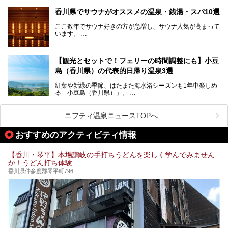
四国唯一の国営公園であり、広さは東京ディズニーランド７
香川県でサウナがオススメの温泉・銭湯・スパ10選
個分！（350ha）
ここ数年でサウナ好きの方が急増し、サウナ人気が高まって
園内にはキャンプ場もあり、レンタサイクルで外周をぐるっ
います。
と一周することもできます。
施設ごとにサウナ、水風呂、外気欲と楽しめ、「ととのう」
快感が最高なんです。
今回は四国・香川県でそんな「ととのう」快感を楽しめる施
【観光とセットで！フェリーの時間調整にも】小豆
設を紹介します。
そんな国営讃岐まんのう公園は園内に温泉がありません。
ぜひ香川県に住んでいる方や訪れる予定のある方は、香川の
島（香川県）の代表的日帰り温泉3選
サウナ施設を行ってみましょう！
公園で汗をかいたあとスッキリできる近くの日帰り温泉を3
紅葉や新緑の季節、はたまた海水浴シーズンも1年中楽しめ
つご紹介しますね。
る「小豆島（香川県）」。
1周すると82kmもあることから、西と東・南と北ではまっ
たく風景がちがいます。
ニフティ温泉ニュースTOPへ
この記事では西・東・中間くらいの位置にある、小豆島を代
おすすめのアクティビティ情報
表する３つの大人気温泉をご紹介します。
ご紹介する３つとも露天風呂が存在し、すべてオーシャンビ
【香川・琴平】本場讃岐の手打ちうどんを楽しく学んでみません
ュー！お楽しみに。
か！うどん打ち体験
香川県仲多度郡琴平町796