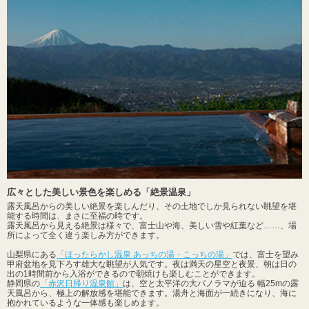
広々とした美しい景色を楽しめる「絶景温泉」
露天風呂からの美しい絶景を楽しんだり、その土地でしか見られない眺望を堪
能する時間は、まさに至福の時です。
露天風呂から見える絶景は様々で、富士山や海、美しい雪や紅葉など……、場
所によって全く違う楽しみ方ができます。
山梨県にある
「ほったらかし温泉 あっちの湯・こっちの湯」
では、富士を望み
甲府盆地を見下ろす雄大な眺望が人気です。夜は満天の星空と夜景、朝は日の
出の1時間前から入浴ができるので朝焼けも楽しむことができます。
静岡県の
「赤沢日帰り温泉館」
は、空と太平洋の大パノラマが迫る 幅25mの露
天風呂から、極上の解放感を堪能できます。湯舟と海面が一続きになり、海に
抱かれているような一体感も楽しめます。