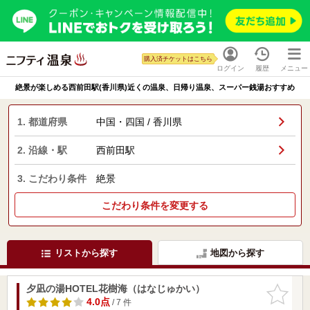
購入済チケットはこちら
ログイン
履歴
メニュー
絶景が楽しめる西前田駅(香川県)近くの温泉、日帰り温泉、スーパー銭湯おすすめ
1. 都道府県
中国・四国 / 香川県
2. 沿線・駅
西前田駅
3. こだわり条件
絶景
こだわり条件を変更する
リストから探す
地図から探す
夕凪の湯HOTEL花樹海（はなじゅかい）
お気に入
りに追加
4.0点
/ 7 件