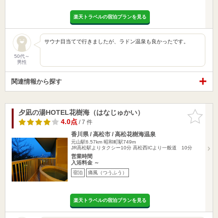
楽天トラベルの宿泊プランを見る
サウナ目当てで行きましたが、ラドン温泉も良かったです。
50代～
男性
関連情報から探す
夕凪の湯HOTEL花樹海（はなじゅかい）
お気に入
りに追加
4.0点
/ 7 件
香川県 / 高松市 / 高松花樹海温泉
元山駅6.57km
昭和町駅749m
JR高松駅よりタクシー10分 高松西ICより一般道 10分
営業時間
入浴料金 ～
宿泊
痛風（つうふう）
楽天トラベルの宿泊プランを見る