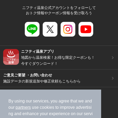
ニフティ温泉公式アカウントをフォローして
おトク情報やクーポン情報を受け取ろう
ニフティ温泉アプリ
地図から温泉検索！お得な限定クーポンも！
今すぐダウンロード！
ご意見ご要望 ・お問い合わせ
施設データの新規追加や修正依頼もこちらから
スマートフォン
/
PC
加盟店募集（資料請求）
広告出稿のご案内
By using our services, you agree that we and
our
partners
use cookies to improve advertisi
利用規約
ライフスタイルMEMBERS+規約
ng and enhance your experience on our servi
特定商取引法に基づく表記
ヘルプ
採用情報