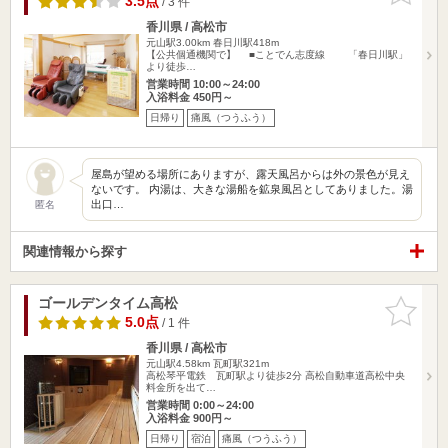
3.5点
/ 3 件
香川県 / 高松市
元山駅3.00km
春日川駅418m
【公共個通機関で】 ■ことでん志度線 「春日川駅」
より徒歩…
営業時間 10:00～24:00
入浴料金 450円～
日帰り
痛風（つうふう）
屋島が望める場所にありますが、露天風呂からは外の景色が見え
ないです。 内湯は、大きな湯船を鉱泉風呂としてありました。湯
出口…
匿名
関連情報から探す
ゴールデンタイム高松
お気に入
りに追加
5.0点
/ 1 件
香川県 / 高松市
元山駅4.58km
瓦町駅321m
高松琴平電鉄 瓦町駅より徒歩2分 高松自動車道高松中央
料金所を出て…
営業時間 0:00～24:00
入浴料金 900円～
日帰り
宿泊
痛風（つうふう）