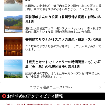
四国地方の北東部分、瀬戸内海国立公園の中心に位置する香
川県。全国で最も面積の小さい県ながら、「うどん県」とも
呼ばれるほどに有名な讃岐うどんをはじめ、小豆島の素麺と
オリーブ、和三盆、製塩や醤油など特産品は実にバラエティ
国営讃岐まんのう公園（香川県仲多度郡）付近の温
豊か。近年は瀬戸内海の島々を舞台にした「瀬戸内国際芸術
泉3選
祭」も開催され、アートの県としても知られています。
今回は、そんな香川県で特におすすめのスーパー銭湯をピッ
夏には大型音楽フェス「モンスターバッシュ」、春・秋は季
クアップしました。気になるスーパー銭湯があったら、ぜひ
節のお花がキレイな香川県の国営讃岐まんのう公園。
訪れてみてください！
四国唯一の国営公園であり、広さは東京ディズニーランド７
香川県でサウナがオススメの温泉・銭湯・スパ10選
個分！（350ha）
ここ数年でサウナ好きの方が急増し、サウナ人気が高まって
園内にはキャンプ場もあり、レンタサイクルで外周をぐるっ
います。
と一周することもできます。
施設ごとにサウナ、水風呂、外気欲と楽しめ、「ととのう」
快感が最高なんです。
今回は四国・香川県でそんな「ととのう」快感を楽しめる施
【観光とセットで！フェリーの時間調整にも】小豆
設を紹介します。
そんな国営讃岐まんのう公園は園内に温泉がありません。
ぜひ香川県に住んでいる方や訪れる予定のある方は、香川の
島（香川県）の代表的日帰り温泉3選
サウナ施設を行ってみましょう！
公園で汗をかいたあとスッキリできる近くの日帰り温泉を3
紅葉や新緑の季節、はたまた海水浴シーズンも1年中楽しめ
つご紹介しますね。
る「小豆島（香川県）」。
1周すると82kmもあることから、西と東・南と北ではまっ
たく風景がちがいます。
ニフティ温泉ニュースTOPへ
この記事では西・東・中間くらいの位置にある、小豆島を代
おすすめのアクティビティ情報
表する３つの大人気温泉をご紹介します。
ご紹介する３つとも露天風呂が存在し、すべてオーシャンビ