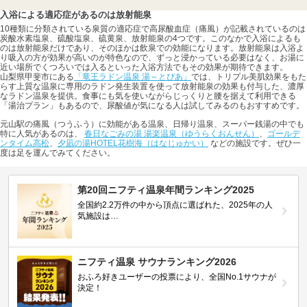
入浴による適応症があるのは放射能泉
10種類に分類されている泉質の適応症で高尿酸血症（痛風）が記載されているのは
炭酸水素塩泉、硫酸塩泉、硫黄泉、放射能泉の4つです。このなかで入浴によるも
のは放射能泉だけであり、そのほかは飲泉での効能になります。放射能泉は入浴よ
り吸入の方が効果が高いのが特色なので、ずっと浸かっている必要はなく、お湯に
近い場所でくつろいでは入るといった入浴方法でもその効果が期待できます。
山梨県甲斐市にある
「竜王ラドン温泉 湯～とぴあ」
では、トリプル美肌効果をもた
らす上質な温泉に専用のラドン発生装置を使って放射能泉の効果も付与した、濃厚
なラドン温泉を提供。食事にも気を使いながらじっくりと腰を据えて利用できる
「湯治プラン」もあるので、尿酸値が気になる人は試してみるのもおすすめです。
元山駅の痛風（つうふう）に効能がある温泉、日帰り温泉、スーパー銭湯の中でも
特に人気があるのは、
春日なごみの湯 湯楽温泉（ゆうらくおんせん）
、
ゴールデ
ンタイム高松
、
夕凪の湯HOTEL花樹海（はなじゅかい）
などの施設です。ぜひ一
度は足を運んでみてください。
第20回ニフティ温泉年間ランキング2025
全国約2.2万件の中から頂点に選ばれた、2025年の人
気施設は…
ニフティ温泉 サウナランキング2026
おふろ好きユーザーの投票により、全国No.1サウナが
決定！