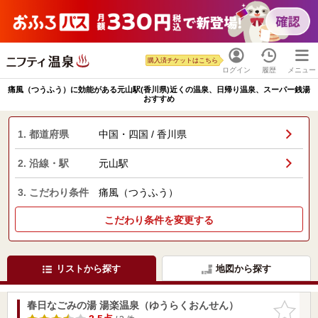
購入済チケットはこちら
ログイン
履歴
メニュー
痛風（つうふう）に効能がある元山駅(香川県)近くの温泉、日帰り温泉、スーパー銭湯
おすすめ
1. 都道府県
中国・四国 / 香川県
2. 沿線・駅
元山駅
3. こだわり条件
痛風（つうふう）
こだわり条件を変更する
リストから探す
地図から探す
春日なごみの湯 湯楽温泉（ゆうらくおんせん）
お気に入
りに追加