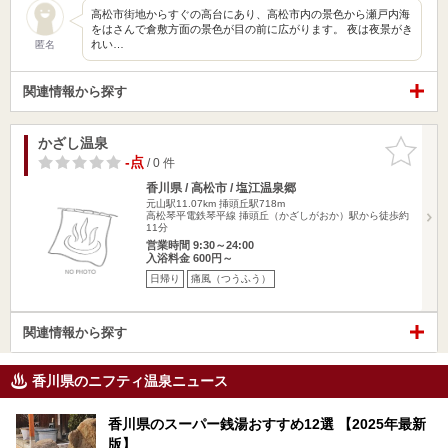
高松市街地からすぐの高台にあり、高松市内の景色から瀬戸内海
をはさんで倉敷方面の景色が目の前に広がります。 夜は夜景がき
れい…
匿名
関連情報から探す
かざし温泉
お気に入
りに追加
-点
/ 0 件
香川県 / 高松市 / 塩江温泉郷
元山駅11.07km
挿頭丘駅718m
高松琴平電鉄琴平線 挿頭丘（かざしがおか）駅から徒歩約
11分
営業時間 9:30～24:00
入浴料金 600円～
日帰り
痛風（つうふう）
関連情報から探す
香川県のニフティ温泉ニュース
香川県のスーパー銭湯おすすめ12選 【2025年最新
版】