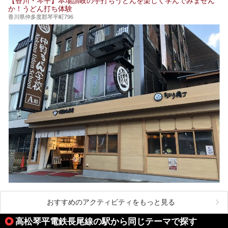
【香川・琴平】本場讃岐の手打ちうどんを楽しく学んでみません
ュー！お楽しみに。
か！うどん打ち体験
香川県仲多度郡琴平町796
おすすめのアクティビティをもっと見る
高松琴平電鉄長尾線の駅から同じテーマで探す