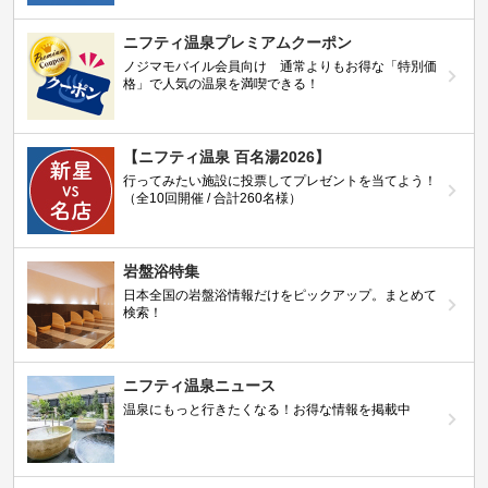
ニフティ温泉プレミアムクーポン
ノジマモバイル会員向け 通常よりもお得な「特別価
格」で人気の温泉を満喫できる！
【ニフティ温泉 百名湯2026】
行ってみたい施設に投票してプレゼントを当てよう！
（全10回開催 / 合計260名様）
岩盤浴特集
日本全国の岩盤浴情報だけをピックアップ。まとめて
検索！
ニフティ温泉ニュース
温泉にもっと行きたくなる！お得な情報を掲載中