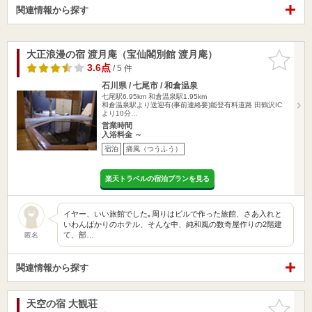
関連情報から探す
大正浪漫の宿 渡月庵（宝仙閣別館 渡月庵）
お気に入
りに追加
3.6点
/ 5 件
石川県 / 七尾市 / 和倉温泉
七尾駅6.95km
和倉温泉駅1.95km
和倉温泉駅より送迎有(事前連絡要)能登有料道路 田鶴沢IC
より10分…
営業時間
入浴料金 ～
宿泊
痛風（つうふう）
楽天トラベルの宿泊プランを見る
イヤー、いい旅館でした｡周りはビルで作った旅館、さあ入れと
いわんばかりのホテル、そんな中、純和風の数奇屋作りの2階建
て、部…
匿名
関連情報から探す
天空の宿 大観荘
お気に入