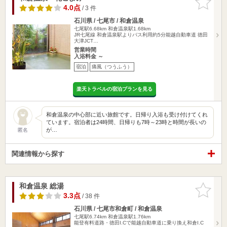
りに追加
4.0点
/ 3 件
石川県 / 七尾市 / 和倉温泉
七尾駅6.68km
和倉温泉駅1.68km
JR七尾線 和倉温泉駅よりバス利用約5分能越自動車道 徳田
大津JCT…
営業時間
入浴料金 ～
宿泊
痛風（つうふう）
楽天トラベルの宿泊プランを見る
和倉温泉の中心部に近い旅館です。日帰り入浴も受け付けてくれ
ています。宿泊者は24時間、日帰りも7時～23時と時間が長いの
が…
匿名
関連情報から探す
和倉温泉 総湯
お気に入
りに追加
3.3点
/ 38 件
石川県 / 七尾市和倉町 / 和倉温泉
七尾駅6.74km
和倉温泉駅1.76km
能登有料道路・徳田I.Cで能越自動車道に乗り換え和倉I.C