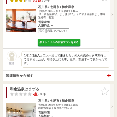
3.7点
/ 5 件
石川県 / 七尾市 / 和倉温泉
七尾駅5.99km
和倉温泉駅1.24km
JR「和倉温泉駅」より徒歩15分（JR和倉温泉駅より随時
送迎有 要連…
営業時間
入浴料金 ～
宿泊
痛風（つうふう）
楽天トラベルの宿泊プランを見る
8月18日主人と二人一泊して来ました。知人の薦めもあり期待し
て行きましたが、期待以上に食事、温泉、部屋すべて良かったで
す。…
匿名
関連情報から探す
和倉温泉はまづる
お気に入
りに追加
-点
/ 0 件
石川県 / 七尾市 / 和倉温泉
七尾駅6.26km
和倉温泉駅1.41km
和倉温泉駅よりお車で約５分
営業時間
入浴料金 ～