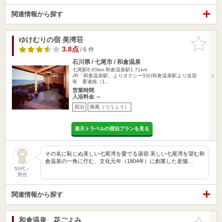
関連情報から探す
ゆけむりの宿 美湾荘
お気に入
りに追加
3.8点
/ 6 件
石川県 / 七尾市 / 和倉温泉
七尾駅6.65km
和倉温泉駅1.71km
JR「和倉温泉駅」よりタクシー5分(和倉温泉駅より送迎
有 要連絡（1…
営業時間
入浴料金 ～
宿泊
痛風（つうふう）
楽天トラベルの宿泊プランを見る
その名に恥じぬ美しい七尾湾を愛でる湯宿 美しい七尾湾を望む和
倉温泉の一角に佇む、文化元年（1804年）に創業した老舗…
50代～
男性
関連情報から探す
和倉温泉 花ごよみ
お気に入