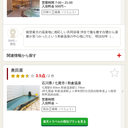
営業時間 7:00～21:00
入浴料金 500円～
日帰り
痛風（つうふう）
能登最大の温泉地に相応しい共同浴場 沖合で傷を癒す白鷺から湯
脈が見つかったという和倉温泉の中心地に佇む、明治32年（…
50代～
男性
関連情報から探す
奥田屋
お気に入
りに追加
3.5点
/ 2 件
石川県 / 七尾市 / 和倉温泉
七尾駅6.80km
和倉温泉駅1.79km
JR七尾線 和倉温泉駅より車利用5分北陸自動車道より能登
有料道経由能…
営業時間
入浴料金 ～
宿泊
痛風（つうふう）
楽天トラベルの宿泊プランを見る