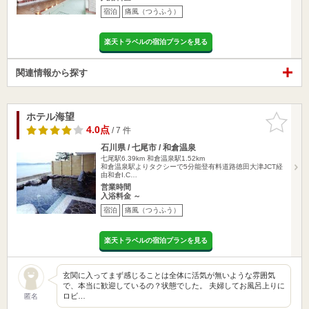
宿泊
痛風（つうふう）
楽天トラベルの宿泊プランを見る
関連情報から探す
ホテル海望
お気に入
りに追加
4.0点
/ 7 件
石川県 / 七尾市 / 和倉温泉
七尾駅6.39km
和倉温泉駅1.52km
和倉温泉駅よりタクシーで5分能登有料道路徳田大津JCT経
由和倉I.C…
営業時間
入浴料金 ～
宿泊
痛風（つうふう）
楽天トラベルの宿泊プランを見る
玄関に入ってまず感じることは全体に活気が無いような雰囲気
で、本当に歓迎しているの？状態でした。 夫婦してお風呂上りに
ロビ…
匿名