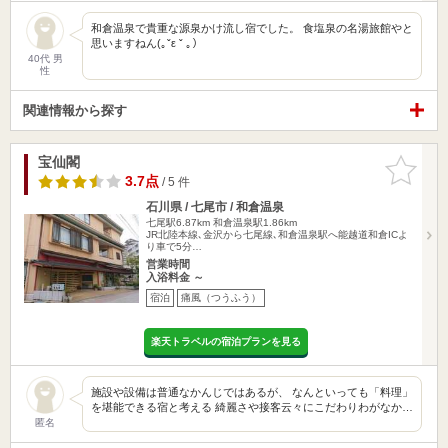
和倉温泉で貴重な源泉かけ流し宿でした。 食塩泉の名湯旅館やと
思いますねん(｡ˇε ˇ ｡）
40代 男
性
関連情報から探す
宝仙閣
お気に入
りに追加
3.7点
/ 5 件
石川県 / 七尾市 / 和倉温泉
七尾駅6.87km
和倉温泉駅1.86km
JR北陸本線､金沢から七尾線､和倉温泉駅へ能越道和倉ICよ
り車で5分…
営業時間
入浴料金 ～
宿泊
痛風（つうふう）
楽天トラベルの宿泊プランを見る
施設や設備は普通なかんじではあるが、 なんといっても「料理」
を堪能できる宿と考える 綺麗さや接客云々にこだわりわがなか…
匿名