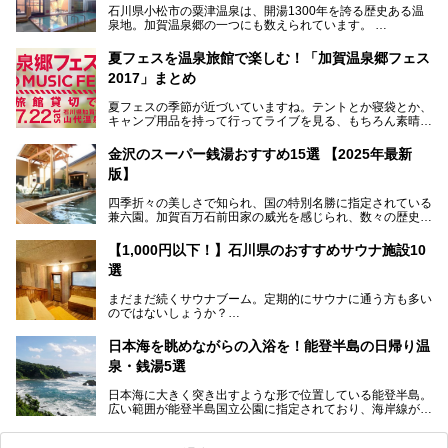
石川県小松市の粟津温泉は、開湯1300年を誇る歴史ある温
泉地。加賀温泉郷の一つにも数えられています。
その粟津温泉に建つ「大江戸温泉物語 あわづグランドホテ
夏フェスを温泉旅館で楽しむ！「加賀温泉郷フェス
ル」（以下、あわづグランドホテル）は客室数97室のホテ
2017」まとめ
ルで、昨年2024年12月に露天風呂を新設。充実したキッズ
パークはファミリー層に大人気を博しています。さらに今年
夏フェスの季節が近づいていますね。テントとか寝袋とか、
2025年7月からは「大江戸三つ星バイキング」がスタート！
キャンプ用品を持って行ってライブを見る、もちろん素晴ら
しい１日になることでしょう。
この話題のホテルを取材してきたのでさっそく紹介します。
金沢のスーパー銭湯おすすめ15選 【2025年最新
いやでもね、暑いし汗や砂埃でドロドロになるしうるさくて
───
版】
夜は寝られないし、若い時はそういうのが良かったんですけ
提供元：大江戸温泉物語ホテルズ＆リゾーツ株式会社【P
どね。かつての千代の富士なみに体力の限界を感じてる昨
R】
四季折々の美しさで知られ、国の特別名勝に指定されている
今、もうちょっと気楽なフェスはないかな、と探してたらあ
この記事は大江戸温泉物語 あわづグランドホテルのPR記事
兼六園。加賀百万石前田家の威光を感じられ、数々の歴史的
りましたよ！
です。
な建造物がある金沢城公園など、名所旧跡が多い金沢エリ
ア。国内でも特に人気の観光地の1つです。北陸新幹線で東
「加賀温泉郷フェス 2017」が石川県・山代温泉の瑠璃光を
【1,000円以下！】石川県のおすすめサウナ施設10
京から約2時間30分と、首都圏からアクセスしやすい立地も
全館貸し切って開催！
選
魅力ですね。
金沢市郊外には湯涌温泉や深谷温泉などの良質な温泉があ
まさかの温泉旅館でフェス！ライブの後は温泉に入って泊ま
まだまだ続くサウナブーム。定期的にサウナに通う方も多い
り、観光に加えて温泉もぜひ楽しみたいところ。金沢エリア
れちゃう！なんということでしょう！！
のではないしょうか？
でおすすめのスーパー銭湯をご紹介します。
加賀温泉郷フェス2017についてまとめます！
今回はそんなサウナによく行く人もこれから楽しむ人も格安
日本海を眺めながらの入浴を！能登半島の日帰り温
で楽しめるサウナを紹介します。
泉・銭湯5選
街中でアクセス抜群のところや、温泉とともに楽しめる施設
日本海に大きく突き出すような形で位置している能登半島。
など、種類豊富ですよ。
広い範囲が能登半島国立公園に指定されており、海岸線が作
り出す美しい景観が楽しめる景勝地です。
今回の記事では石川県にある1,000円以下のおすすめサウナ
車で行くのがオススメですが、ドライブの際にぜひ一緒に楽
施設を紹介します。