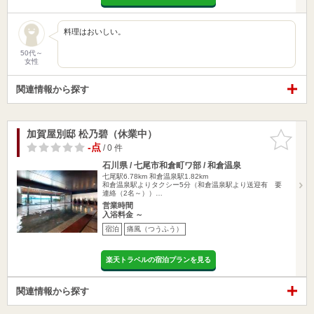
料理はおいしい。
50代～
女性
関連情報から探す
加賀屋別邸 松乃碧（休業中）
お気に入
りに追加
-点
/ 0 件
石川県 / 七尾市和倉町ワ部 / 和倉温泉
七尾駅6.78km
和倉温泉駅1.82km
和倉温泉駅よりタクシー5分（和倉温泉駅より送迎有 要
連絡（2名～））…
営業時間
入浴料金 ～
宿泊
痛風（つうふう）
楽天トラベルの宿泊プランを見る
関連情報から探す