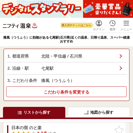
購入済チケットはこちら
ログイン
履歴
メニュー
痛風（つうふう）に効能がある七尾駅(石川県)近くの温泉、日帰り温泉、スーパー銭湯
おすすめ
1. 都道府県
北陸・甲信越 / 石川県
2. 沿線・駅
七尾駅
3. こだわり条件
痛風（つうふう）
こだわり条件を変更する
リストから探す
地図から探す
日本の宿 のと楽
お気に入
りに追加