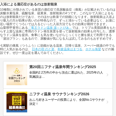
入浴による適応症があるのは放射能泉
10種類に分類されている泉質の適応症で高尿酸血症（痛風）が記載されているのは
炭酸水素塩泉、硫酸塩泉、硫黄泉、放射能泉の4つです。このなかで入浴によるも
のは放射能泉だけであり、そのほかは飲泉での効能になります。放射能泉は入浴よ
り吸入の方が効果が高いのが特色なので、ずっと浸かっている必要はなく、お湯に
近い場所でくつろいでは入るといった入浴方法でもその効果が期待できます。
山梨県甲斐市にある
「竜王ラドン温泉 湯～とぴあ」
では、トリプル美肌効果をもた
らす上質な温泉に専用のラドン発生装置を使って放射能泉の効果も付与した、濃厚
なラドン温泉を提供。食事にも気を使いながらじっくりと腰を据えて利用できる
「湯治プラン」もあるので、尿酸値が気になる人は試してみるのもおすすめです。
七尾駅の痛風（つうふう）に効能がある温泉、日帰り温泉、スーパー銭湯の中でも
特に人気があるのは、
日本の宿 のと楽
、
和倉温泉はまづる
、
ホテル海望
などの施
設です。ぜひ一度は足を運んでみてください。
第20回ニフティ温泉年間ランキング2025
全国約2.2万件の中から頂点に選ばれた、2025年の人
気施設は…
ニフティ温泉 サウナランキング2026
おふろ好きユーザーの投票により、全国No.1サウナが
決定！