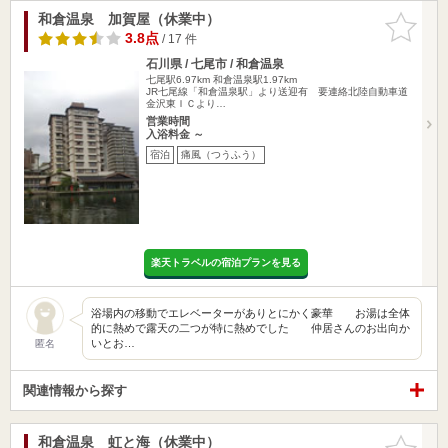
和倉温泉 加賀屋（休業中）
お気に入
りに追加
3.8点
/ 17 件
石川県 / 七尾市 / 和倉温泉
七尾駅6.97km
和倉温泉駅1.97km
JR七尾線「和倉温泉駅」より送迎有 要連絡北陸自動車道
金沢東ＩＣより…
営業時間
入浴料金 ～
宿泊
痛風（つうふう）
楽天トラベルの宿泊プランを見る
浴場内の移動でエレベーターがありとにかく豪華 お湯は全体
的に熱めで露天の二つが特に熱めでした 仲居さんのお出向か
いとお…
匿名
関連情報から探す
和倉温泉 虹と海（休業中）
お気に入