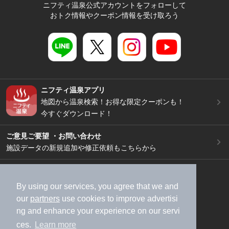
ニフティ温泉公式アカウントをフォローして
おトク情報やクーポン情報を受け取ろう
ニフティ温泉アプリ
地図から温泉検索！お得な限定クーポンも！
今すぐダウンロード！
ご意見ご要望 ・お問い合わせ
施設データの新規追加や修正依頼もこちらから
スマートフォン
/
PC
加盟店募集（資料請求）
広告出稿のご案内
By using our services, you agree that we and
our
partners
use cookies to improve advertisi
利用規約
ライフスタイルMEMBERS+規約
ng and enhance your experience on our servi
特定商取引法に基づく表記
ヘルプ
採用情報
ces.
Learn more
運営会社
個人情報保護ポリシー