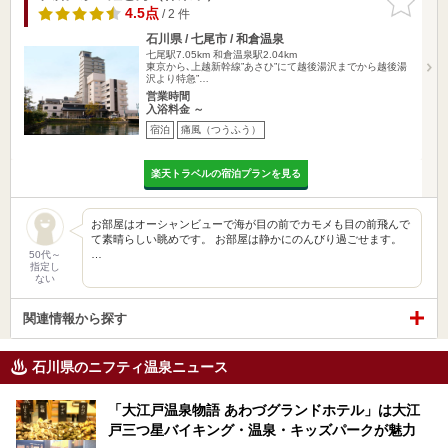
りに追加
4.5点
/ 2 件
石川県 / 七尾市 / 和倉温泉
七尾駅7.05km
和倉温泉駅2.04km
東京から､上越新幹線”あさひ”にて越後湯沢までから越後湯
沢より特急”…
営業時間
入浴料金 ～
宿泊
痛風（つうふう）
楽天トラベルの宿泊プランを見る
お部屋はオーシャンビューで海が目の前でカモメも目の前飛んで
て素晴らしい眺めです。 お部屋は静かにのんびり過ごせます。
…
50代～
指定し
ない
関連情報から探す
石川県のニフティ温泉ニュース
「大江戸温泉物語 あわづグランドホテル」は大江
戸三つ星バイキング・温泉・キッズパークが魅力