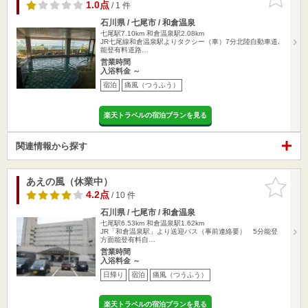
りに追加
1.0点
/ 1 件
石川県 / 七尾市 / 和倉温泉
七尾駅7.10km
和倉温泉駅2.08km
JR七尾線和倉温泉駅よりタクシー（車）7分北陸自動車道､
能登有料道路…
営業時間
入浴料金 ～
宿泊
痛風（つうふう）
楽天トラベルの宿泊プランを見る
関連情報から探す
あえの風（休業中）
お気に入
りに追加
4.2点
/ 10 件
石川県 / 七尾市 / 和倉温泉
七尾駅6.53km
和倉温泉駅1.62km
JR「和倉温泉駅」より送迎バス（事前連絡要） 5分能登
方面能登有料自…
営業時間
入浴料金 ～
日帰り
宿泊
痛風（つうふう）
楽天トラベルの宿泊プランを見る