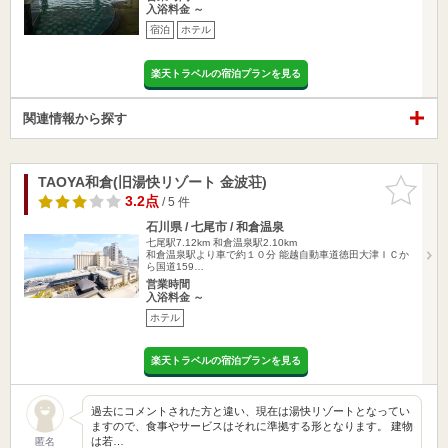
入浴料金 ～
宿泊
ホテル
楽天トラベルの宿泊プランを見る
関連情報から探す
TAOYA和倉(旧湯快リゾート 金波荘)
お気に入
りに追加
3.2点
/ 5 件
石川県 / 七尾市 / 和倉温泉
七尾駅7.12km
和倉温泉駅2.10km
和倉温泉駅より車で約１０分 能越自動車道徳田大津ＩＣか
ら国道159…
営業時間
入浴料金 ～
ホテル
楽天トラベルの宿泊プランを見る
過去にコメントされた方と違い、現在は湯快リゾートとなってい
ますので、食事やサービスはそれに準拠する形となります。 建物
は若…
匿名