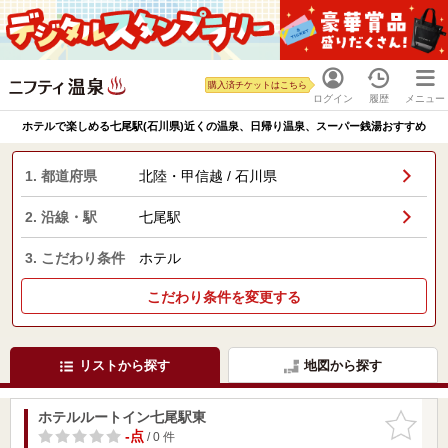
購入済チケットはこちら
ログイン
履歴
メニュー
ホテルで楽しめる七尾駅(石川県)近くの温泉、日帰り温泉、スーパー銭湯おすすめ
1. 都道府県
北陸・甲信越 / 石川県
2. 沿線・駅
七尾駅
3. こだわり条件
ホテル
こだわり条件を変更する
リストから探す
地図から探す
ホテルルートイン七尾駅東
お気に入
りに追加
-点
/ 0 件