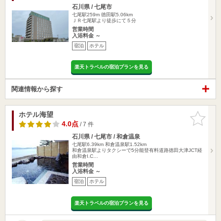
石川県 / 七尾市
七尾駅259m
徳田駅5.06km
ＪＲ七尾駅より徒歩にて５分
営業時間
入浴料金 ～
宿泊
ホテル
楽天トラベルの宿泊プランを見る
関連情報から探す
ホテル海望
お気に入
りに追加
4.0点
/ 7 件
石川県 / 七尾市 / 和倉温泉
七尾駅6.39km
和倉温泉駅1.52km
和倉温泉駅よりタクシーで5分能登有料道路徳田大津JCT経
由和倉I.C…
営業時間
入浴料金 ～
宿泊
ホテル
楽天トラベルの宿泊プランを見る