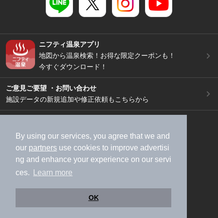
ニフティ温泉アプリ
地図から温泉検索！お得な限定クーポンも！
今すぐダウンロード！
ご意見ご要望 ・お問い合わせ
施設データの新規追加や修正依頼もこちらから
スマートフォン
/
PC
加盟店募集（資料請求）
広告出稿のご案内
By using our services, you agree that we and
our
partners
use cookies to improve advertisi
利用規約
ライフスタイルMEMBERS+規約
ng and enhance your experience on our servi
特定商取引法に基づく表記
ヘルプ
採用情報
ces.
Learn more
運営会社
個人情報保護ポリシー
©NIFTY Lifestyle Co., Ltd.
OK