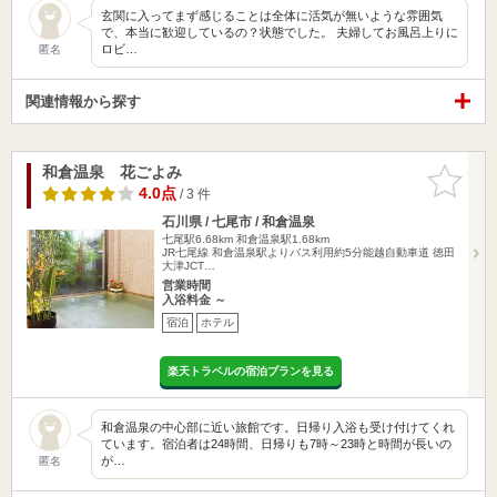
玄関に入ってまず感じることは全体に活気が無いような雰囲気
で、本当に歓迎しているの？状態でした。 夫婦してお風呂上りに
ロビ…
匿名
関連情報から探す
和倉温泉 花ごよみ
お気に入
りに追加
4.0点
/ 3 件
石川県 / 七尾市 / 和倉温泉
七尾駅6.68km
和倉温泉駅1.68km
JR七尾線 和倉温泉駅よりバス利用約5分能越自動車道 徳田
大津JCT…
営業時間
入浴料金 ～
宿泊
ホテル
楽天トラベルの宿泊プランを見る
和倉温泉の中心部に近い旅館です。日帰り入浴も受け付けてくれ
ています。宿泊者は24時間、日帰りも7時～23時と時間が長いの
が…
匿名