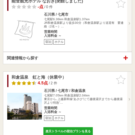
能登観光ホテル なおき(閉館しました)
お気に入
りに追加
-点
/ 0 件
石川県 / 七尾市
七尾駅6.36km
和倉温泉駅1.37km
JR和倉温泉駅より徒歩30分（和倉温泉駅より送迎有 要連
絡（2名～）…
営業時間
入浴料金 ～
宿泊
ホテル
関連情報から探す
和倉温泉 虹と海（休業中）
お気に入
りに追加
4.5点
/ 2 件
石川県 / 七尾市 / 和倉温泉
七尾駅7.05km
和倉温泉駅2.04km
東京から､上越新幹線”あさひ”にて越後湯沢までから越後湯
沢より特急”…
営業時間
入浴料金 ～
宿泊
ホテル
楽天トラベルの宿泊プランを見る