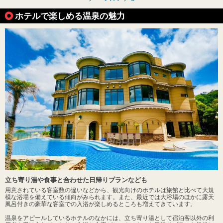
ホテルで楽しめる温泉の魅力
立ち寄り湯や食事と合わせた日帰りプランなども
用意されている客室数の違いなどから、観光向けのホテルは旅館と比べて大規
模な浴場を備えている傾向がみられます。また、最近では大浴場のほかに露天
風呂付きの豪華な客室での入浴が楽しめるところも増えてきています。
温泉をアピールしているホテルのなかには、立ち寄り湯として宿泊客以外の利