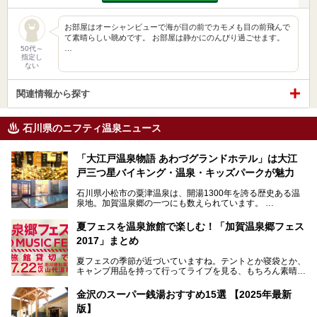
お部屋はオーシャンビューで海が目の前でカモメも目の前飛んで
て素晴らしい眺めです。 お部屋は静かにのんびり過ごせます。
…
50代～
指定し
ない
関連情報から探す
石川県のニフティ温泉ニュース
「大江戸温泉物語 あわづグランドホテル」は大江
戸三つ星バイキング・温泉・キッズパークが魅力
石川県小松市の粟津温泉は、開湯1300年を誇る歴史ある温
泉地。加賀温泉郷の一つにも数えられています。
その粟津温泉に建つ「大江戸温泉物語 あわづグランドホテ
夏フェスを温泉旅館で楽しむ！「加賀温泉郷フェス
ル」（以下、あわづグランドホテル）は客室数97室のホテ
2017」まとめ
ルで、昨年2024年12月に露天風呂を新設。充実したキッズ
パークはファミリー層に大人気を博しています。さらに今年
夏フェスの季節が近づいていますね。テントとか寝袋とか、
2025年7月からは「大江戸三つ星バイキング」がスタート！
キャンプ用品を持って行ってライブを見る、もちろん素晴ら
しい１日になることでしょう。
この話題のホテルを取材してきたのでさっそく紹介します。
金沢のスーパー銭湯おすすめ15選 【2025年最新
いやでもね、暑いし汗や砂埃でドロドロになるしうるさくて
───
版】
夜は寝られないし、若い時はそういうのが良かったんですけ
提供元：大江戸温泉物語ホテルズ＆リゾーツ株式会社【P