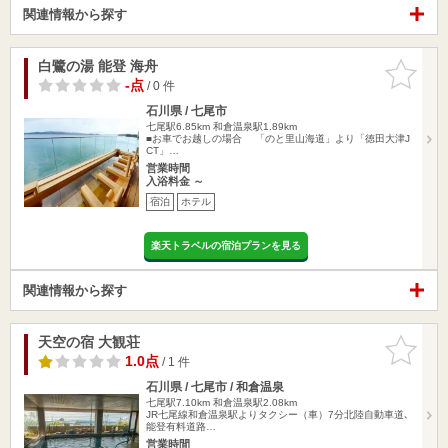
関連情報から探す
白鷺の湯 能登 海舟
お気に入
りに追加
-点
/ 0 件
石川県 / 七尾市
七尾駅6.85km
和倉温泉駅1.89km
■お車でお越しの場合 「のと里山海道」より「徳田大津J
CT」…
営業時間
入浴料金 ～
宿泊
ホテル
楽天トラベルの宿泊プランを見る
関連情報から探す
天空の宿 大観荘
お気に入
りに追加
1.0点
/ 1 件
石川県 / 七尾市 / 和倉温泉
七尾駅7.10km
和倉温泉駅2.08km
JR七尾線和倉温泉駅よりタクシー（車）7分北陸自動車道､
能登有料道路…
営業時間