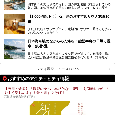
どね。かつての千代の富士なみに体力の限界を感じてる昨
R】
四季折々の美しさで知られ、国の特別名勝に指定されている
今、もうちょっと気楽なフェスはないかな、と探してたらあ
この記事は大江戸温泉物語 あわづグランドホテルのPR記事
兼六園。加賀百万石前田家の威光を感じられ、数々の歴史的
りましたよ！
です。
な建造物がある金沢城公園など、名所旧跡が多い金沢エリ
ア。国内でも特に人気の観光地の1つです。北陸新幹線で東
「加賀温泉郷フェス 2017」が石川県・山代温泉の瑠璃光を
【1,000円以下！】石川県のおすすめサウナ施設10
京から約2時間30分と、首都圏からアクセスしやすい立地も
全館貸し切って開催！
選
魅力ですね。
金沢市郊外には湯涌温泉や深谷温泉などの良質な温泉があ
まさかの温泉旅館でフェス！ライブの後は温泉に入って泊ま
まだまだ続くサウナブーム。定期的にサウナに通う方も多い
り、観光に加えて温泉もぜひ楽しみたいところ。金沢エリア
れちゃう！なんということでしょう！！
のではないしょうか？
でおすすめのスーパー銭湯をご紹介します。
加賀温泉郷フェス2017についてまとめます！
今回はそんなサウナによく行く人もこれから楽しむ人も格安
日本海を眺めながらの入浴を！能登半島の日帰り温
で楽しめるサウナを紹介します。
泉・銭湯5選
街中でアクセス抜群のところや、温泉とともに楽しめる施設
日本海に大きく突き出すような形で位置している能登半島。
など、種類豊富ですよ。
広い範囲が能登半島国立公園に指定されており、海岸線が作
り出す美しい景観が楽しめる景勝地です。
今回の記事では石川県にある1,000円以下のおすすめサウナ
車で行くのがオススメですが、ドライブの際にぜひ一緒に楽
施設を紹介します。
しんでいただきたいのが温泉です。絶景を眺めながらつかる
ニフティ温泉ニュースTOPへ
温泉は最高ですよ！ 今回はそんな能登の温泉を5つご紹介
します。
おすすめのアクティビティ情報
【石川・金沢】「観能の夕べ」本格的な「能楽」を気軽にわかり
やすく楽しめます！兼六園すぐそば！
石川県金沢市鞍月1丁目1