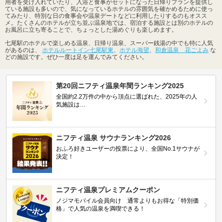
用者を受け入れていたり、入浴と食事がセットになった日帰りプランを提供し
ている施設も多いので、気になっているホテルの雰囲気を確かめるために使っ
てみたり、特別な日の食事会や温泉デートなどに利用したりするのもオスス
メ。たくさんのホテルが立ち並ぶ温泉地では、宿泊する施設とは別のホテルの
お風呂に立ち寄ることで、ちょっとした湯めぐりも楽しめます。
七尾駅のホテルで楽しめる温泉、日帰り温泉、スーパー銭湯の中でも特に人気
があるのは、
ホテルルートイン七尾駅東
、
ホテル海望
、
和倉温泉 花ごよみ
な
どの施設です。ぜひ一度は足を運んでみてください。
第20回ニフティ温泉年間ランキング2025
全国約2.2万件の中から頂点に選ばれた、2025年の人
気施設は…
ニフティ温泉 サウナランキング2026
おふろ好きユーザーの投票により、全国No.1サウナが
決定！
ニフティ温泉プレミアムクーポン
ノジマモバイル会員向け 通常よりもお得な「特別価
格」で人気の温泉を満喫できる！