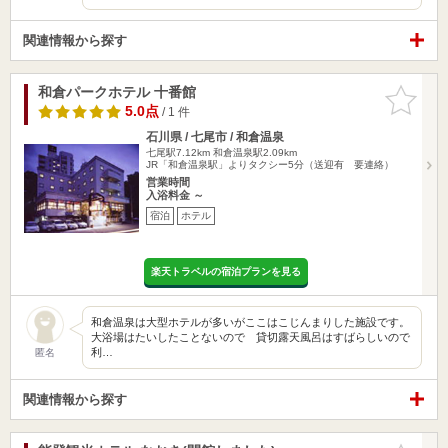
関連情報から探す
和倉パークホテル 十番館
お気に入
りに追加
5.0点
/ 1 件
石川県 / 七尾市 / 和倉温泉
七尾駅7.12km
和倉温泉駅2.09km
JR「和倉温泉駅」よりタクシー5分（送迎有 要連絡）
営業時間
入浴料金 ～
宿泊
ホテル
楽天トラベルの宿泊プランを見る
和倉温泉は大型ホテルが多いがここはこじんまりした施設です。
大浴場はたいしたことないので 貸切露天風呂はすばらしいので
利…
匿名
関連情報から探す