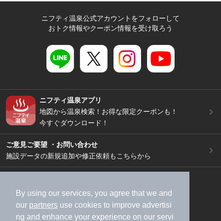
ニフティ温泉公式アカウントをフォローして
おトク情報やクーポン情報を受け取ろう
ニフティ温泉アプリ
地図から温泉検索！お得な限定クーポンも！
今すぐダウンロード！
ご意見ご要望 ・お問い合わせ
施設データの新規追加や修正依頼もこちらから
スマートフォン
/
PC
加盟店募集（資料請求）
広告出稿のご案内
By using our services, you agree that we and
our
partners
use cookies to improve advertisi
利用規約
ライフスタイルMEMBERS+規約
ng and enhance your experience on our servi
特定商取引法に基づく表記
ヘルプ
採用情報