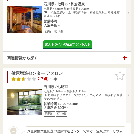
石川県 / 七尾市 / 和倉温泉
七尾駅6.08km
和倉温泉駅1.33km
JR「和倉温泉駅」より徒歩10分（和倉温泉駅より送迎有
要連絡（1名…
営業時間
入浴料金 ～
宿泊
切り傷
楽天トラベルの宿泊プランを見る
関連情報から探す
健康増進センター アスロン
お気に入
りに追加
2.7点
/ 5 件
石川県 / 七尾市
七尾駅6.24km
田鶴浜駅1.21km
JR七尾駅よりタクシーで約15分／のと鉄道田鶴浜駅より徒
歩10分能越…
営業時間 10:00～21:00
入浴料金 600円～
日帰り
切り傷
厚生労働大臣認定の健康増進センターですが、温泉はナトリウム