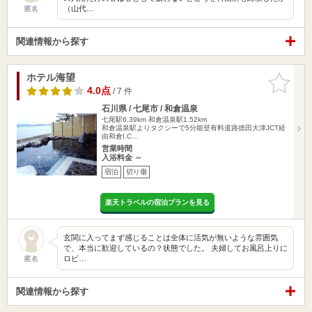
（山代…
匿名
関連情報から探す
ホテル海望
お気に入
りに追加
4.0点
/ 7 件
石川県 / 七尾市 / 和倉温泉
七尾駅6.39km
和倉温泉駅1.52km
和倉温泉駅よりタクシーで5分能登有料道路徳田大津JCT経
由和倉I.C…
営業時間
入浴料金 ～
宿泊
切り傷
楽天トラベルの宿泊プランを見る
玄関に入ってまず感じることは全体に活気が無いような雰囲気
で、本当に歓迎しているの？状態でした。 夫婦してお風呂上りに
ロビ…
匿名
関連情報から探す