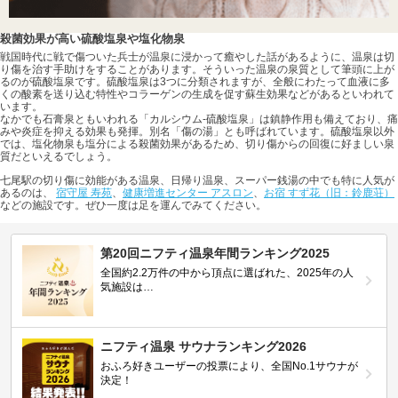
殺菌効果が高い硫酸塩泉や塩化物泉
戦国時代に戦で傷ついた兵士が温泉に浸かって癒やした話があるように、温泉は切
り傷を治す手助けをすることがあります。そういった温泉の泉質として筆頭に上が
るのが硫酸塩泉です。硫酸塩泉は3つに分類されますが、全般にわたって血液に多
くの酸素を送り込む特性やコラーゲンの生成を促す蘇生効果などがあるといわれて
います。
なかでも石膏泉ともいわれる「カルシウム-硫酸塩泉」は鎮静作用も備えており、痛
みや炎症を抑える効果も発揮。別名「傷の湯」とも呼ばれています。硫酸塩泉以外
では、塩化物泉も塩分による殺菌効果があるため、切り傷からの回復に好ましい泉
質だといえるでしょう。
七尾駅の切り傷に効能がある温泉、日帰り温泉、スーパー銭湯の中でも特に人気が
あるのは、
宿守屋 寿苑
、
健康増進センター アスロン
、
お宿 すず花（旧：鈴鹿荘）
などの施設です。ぜひ一度は足を運んでみてください。
第20回ニフティ温泉年間ランキング2025
全国約2.2万件の中から頂点に選ばれた、2025年の人
気施設は…
ニフティ温泉 サウナランキング2026
おふろ好きユーザーの投票により、全国No.1サウナが
決定！