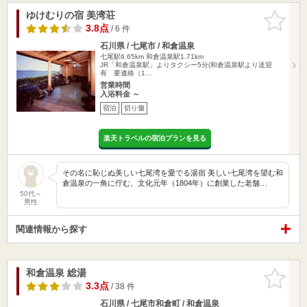
ゆけむりの宿 美湾荘
お気に入
りに追加
3.8点
/ 6 件
石川県 / 七尾市 / 和倉温泉
七尾駅6.65km
和倉温泉駅1.71km
JR「和倉温泉駅」よりタクシー5分(和倉温泉駅より送迎
有 要連絡（1…
営業時間
入浴料金 ～
宿泊
切り傷
楽天トラベルの宿泊プランを見る
その名に恥じぬ美しい七尾湾を愛でる湯宿 美しい七尾湾を望む和
倉温泉の一角に佇む、文化元年（1804年）に創業した老舗…
50代～
男性
関連情報から探す
和倉温泉 総湯
お気に入
りに追加
3.3点
/ 38 件
石川県 / 七尾市和倉町 / 和倉温泉