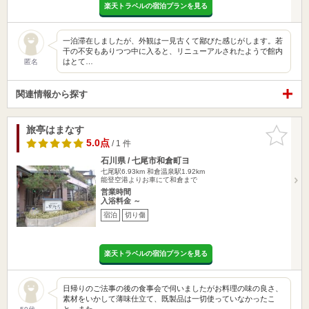
楽天トラベルの宿泊プランを見る
一泊滞在しましたが、外観は一見古くて鄙びた感じがします。若
干の不安もありつつ中に入ると、リニューアルされたようで館内
はとて…
匿名
関連情報から探す
旅亭はまなす
お気に入
りに追加
5.0点
/ 1 件
石川県 / 七尾市和倉町ヨ
七尾駅6.93km
和倉温泉駅1.92km
能登空港よりお車にて和倉まで
営業時間
入浴料金 ～
宿泊
切り傷
楽天トラベルの宿泊プランを見る
日帰りのご法事の後の食事会で伺いましたがお料理の味の良さ、
素材をいかして薄味仕立て、既製品は一切使っていなかったこ
と、また…