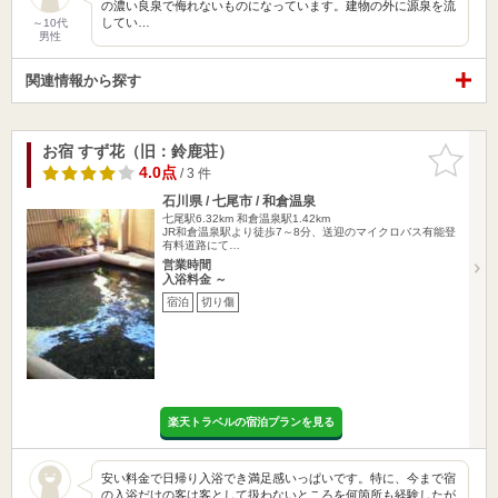
の濃い良泉で侮れないものになっています。建物の外に源泉を流
してい…
～10代
男性
関連情報から探す
お宿 すず花（旧：鈴鹿荘）
お気に入
りに追加
4.0点
/ 3 件
石川県 / 七尾市 / 和倉温泉
七尾駅6.32km
和倉温泉駅1.42km
JR和倉温泉駅より徒歩7～8分、送迎のマイクロバス有能登
有料道路にて…
営業時間
入浴料金 ～
宿泊
切り傷
楽天トラベルの宿泊プランを見る
安い料金で日帰り入浴でき満足感いっぱいです。特に、今まで宿
の入浴だけの客は客として扱わないところを何箇所も経験したが