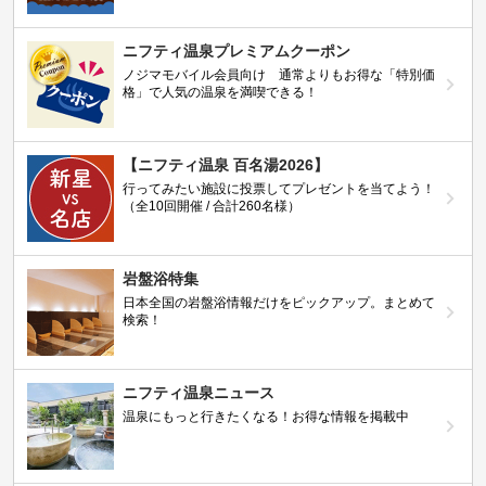
ニフティ温泉プレミアムクーポン
ノジマモバイル会員向け 通常よりもお得な「特別価
格」で人気の温泉を満喫できる！
【ニフティ温泉 百名湯2026】
行ってみたい施設に投票してプレゼントを当てよう！
（全10回開催 / 合計260名様）
岩盤浴特集
日本全国の岩盤浴情報だけをピックアップ。まとめて
検索！
ニフティ温泉ニュース
温泉にもっと行きたくなる！お得な情報を掲載中