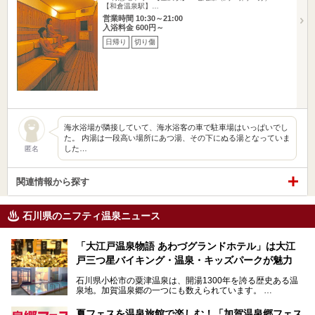
【和倉温泉駅】…
営業時間 10:30～21:00
入浴料金 600円～
日帰り
切り傷
海水浴場が隣接していて、海水浴客の車で駐車場はいっぱいでし
た。 内湯は一段高い場所にあつ湯、その下にぬる湯となっていま
した…
匿名
関連情報から探す
石川県のニフティ温泉ニュース
「大江戸温泉物語 あわづグランドホテル」は大江
戸三つ星バイキング・温泉・キッズパークが魅力
石川県小松市の粟津温泉は、開湯1300年を誇る歴史ある温
泉地。加賀温泉郷の一つにも数えられています。
その粟津温泉に建つ「大江戸温泉物語 あわづグランドホテ
夏フェスを温泉旅館で楽しむ！「加賀温泉郷フェス