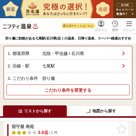
購入済チケットはこちら
ログイン
履歴
メニュー
切り傷に効能がある七尾駅(石川県)近くの温泉、日帰り温泉、スーパー銭湯おすすめ
1. 都道府県
北陸・甲信越 / 石川県
2. 沿線・駅
七尾駅
3. こだわり条件
切り傷
こだわり条件を変更する
リストから探す
地図から探す
宿守屋 寿苑
お気に入
りに追加
3.0点
/ 1 件