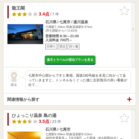
龍王閣
お気に入
りに追加
3.4点
/ 7 件
石川県 / 七尾市 / 湯川温泉
七尾駅7.26km
和倉温泉駅9.57km
JR七尾駅からバス40分
営業時間 8:30～21:00
入浴料金 700円～
日帰り
宿泊
切り傷
楽天トラベルの宿泊プランを見る
七尾市中心部からですと東側。国道160号線を氷見に向かって走
っていきますと、トンネルをくぐった後に左折指示の赤い看板が
出て…
匿名
関連情報から探す
ひょっこり温泉 島の湯
お気に入
りに追加
3.5点
/ 23 件
石川県 / 七尾市
七尾駅9.09km
和倉温泉駅8.02km
JR特急電車等→【金沢駅】→七尾線（約1時間30分）→