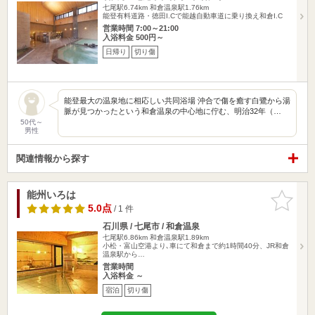
七尾駅6.74km
和倉温泉駅1.76km
能登有料道路・徳田I.Cで能越自動車道に乗り換え和倉I.C
営業時間 7:00～21:00
入浴料金 500円～
日帰り
切り傷
能登最大の温泉地に相応しい共同浴場 沖合で傷を癒す白鷺から湯
脈が見つかったという和倉温泉の中心地に佇む、明治32年（…
50代～
男性
関連情報から探す
能州いろは
お気に入
りに追加
5.0点
/ 1 件
石川県 / 七尾市 / 和倉温泉
七尾駅6.86km
和倉温泉駅1.89km
小松・富山空港より､車にて和倉まで約1時間40分、JR和倉
温泉駅から…
営業時間
入浴料金 ～
宿泊
切り傷