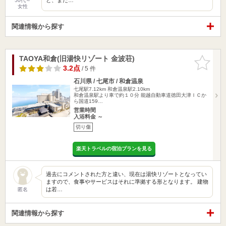
50代～
女性
関連情報から探す
TAOYA和倉(旧湯快リゾート 金波荘)
お気に入
りに追加
3.2点
/ 5 件
石川県 / 七尾市 / 和倉温泉
七尾駅7.12km
和倉温泉駅2.10km
和倉温泉駅より車で約１０分 能越自動車道徳田大津ＩＣか
ら国道159…
営業時間
入浴料金 ～
切り傷
楽天トラベルの宿泊プランを見る
過去にコメントされた方と違い、現在は湯快リゾートとなってい
ますので、食事やサービスはそれに準拠する形となります。 建物
は若…
匿名
関連情報から探す