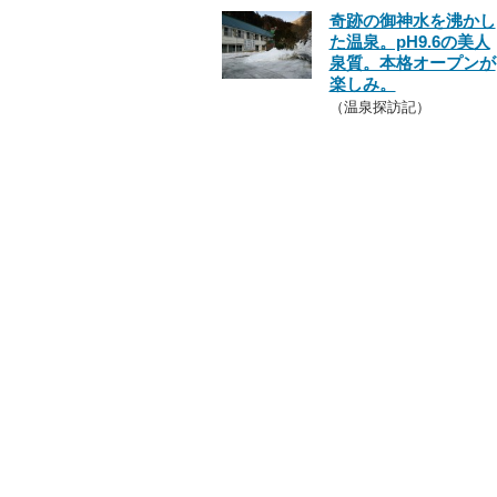
奇跡の御神水を沸かし
た温泉。pH9.6の美人
泉質。本格オープンが
楽しみ。
（温泉探訪記）