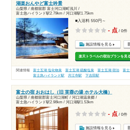
湖楽おんやど富士吟景
山梨県 / 南都留郡 富士河口湖町浅川 /
富士急ハイランド駅2.79km
/
河口湖駅1.75km
■入浴料 550円～
- 点
/ 0件
施設情報を見る
楽天トラベルの宿泊プランを見
関連情報
富士五湖 塩化物泉
富士五湖 硫酸塩泉
富士五湖 宿泊
富士
富士急ハイランド駅
月江寺駅
下吉田駅
富士の宿 おおはし（旧 芙蓉の湯 ホテル大橋）
山梨県 / 南都留郡富士河口湖町 / 河口湖温泉郷 /
富士急ハイランド駅2.98km
/
河口湖駅1.53km
- 点
/ 0件
施設情報を見る