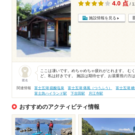
4.0 点
/ 
施設情報を見る
ここは凄いです。めちゃめちゃ疲れがとれます。 むく
ど、私は好きです。 施設は期待せず、お湯重視の方は
匿名
関連情報
富士五湖 硫酸塩泉
富士五湖 痛風（つうふう）
富士五湖 
富士急ハイランド駅
下吉田駅
月江寺駅
おすすめのアクティビティ情報