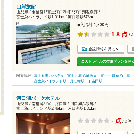
山岸旅館
山梨県 / 南都留郡富士河口湖町 / 河口湖温泉郷 /
富士急ハイランド駅1.91km
/
河口湖駅576m
■入浴料 1,500円～
1.8 点
/ 
施設情報を見る
楽天トラベルの宿泊プランを見
関連情報
富士五湖 塩化物泉
富士五湖 硫酸塩泉
富士五湖 宿泊
富士
富士急ハイランド駅
月江寺駅
下吉田駅
河口湖パークホテル
山梨県 / 南都留郡富士河口湖 / 河口湖温泉郷 /
富士急ハイランド駅2.46km
/
河口湖駅1.01km
- 点
/ 0件