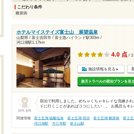
こだわり条件
糖尿病
ホテルマイステイズ富士山 展望温泉
山梨県 / 富士吉田市 /
富士急ハイランド駅303m
/
河口湖駅1.17km
4.0 点
/ 
施設情報を見る
楽天トラベルの宿泊プランを見
宿泊で利用しました。めちゃくちゃキレイな洗練され
ドに行くことがあればココにしたい…。 お風呂もキ
30代 女性
関連情報
富士五湖 硫酸塩泉
富士五湖 宿泊
富士五湖 糖尿病
富士五
河口湖駅
月江寺駅
富士山駅