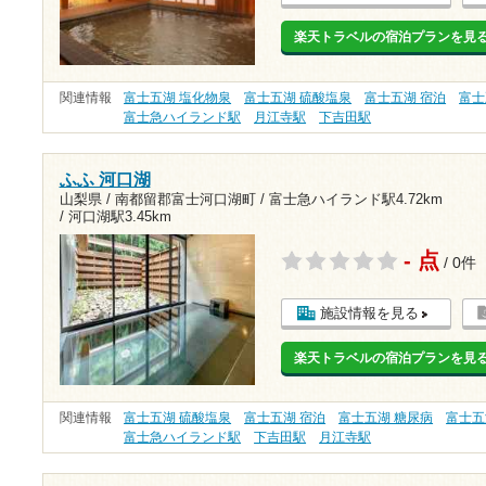
楽天トラベルの宿泊プランを見
関連情報
富士五湖 塩化物泉
富士五湖 硫酸塩泉
富士五湖 宿泊
富士
富士急ハイランド駅
月江寺駅
下吉田駅
ふふ 河口湖
山梨県 / 南都留郡富士河口湖町 /
富士急ハイランド駅4.72km
/
河口湖駅3.45km
- 点
/ 0件
施設情報を見る
楽天トラベルの宿泊プランを見
関連情報
富士五湖 硫酸塩泉
富士五湖 宿泊
富士五湖 糖尿病
富士五
富士急ハイランド駅
下吉田駅
月江寺駅