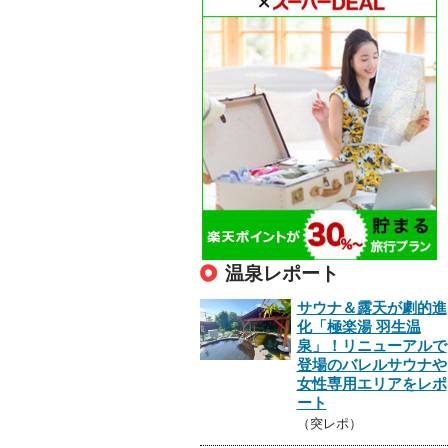
温泉レポート
サウナ＆露天が劇的進
化「極楽湯 羽生温
泉」！リニューアルで
登場のバレルサウナや
女性専用エリアをレポ
ート
（突レポ）