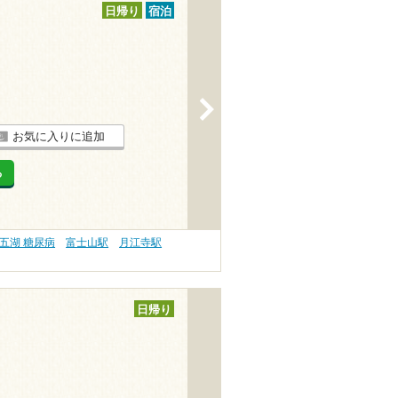
日帰り
宿泊
>
お気に入りに追加
る
五湖 糖尿病
富士山駅
月江寺駅
日帰り