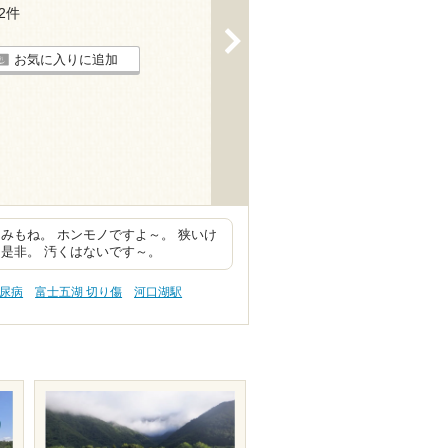
12件
>
お気に入りに追加
みもね。 ホンモノですよ～。 狭いけ
是非。 汚くはないです～。
糖尿病
富士五湖 切り傷
河口湖駅