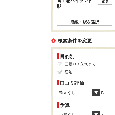
富士急ハイランド
変更
駅
沿線・駅を選択
検索条件を変更
目的別
日帰り / 立ち寄り
宿泊
口コミ評価
指定なし
以上
予算
下限なし
～