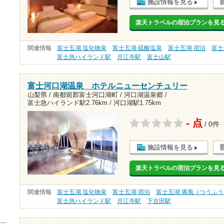
施設情報を見る
楽天トラベルの宿泊プランを見
関連情報
富士五湖 塩化物泉
富士五湖 硫酸塩泉
富士五湖 宿泊
富士
富士急ハイランド駅
月江寺駅
富士山駅
富士河口湖温泉 ホテルニューセンチュリー
山梨県 / 南都留郡富士河口湖町 / 河口湖温泉郷 /
富士急ハイランド駅2.76km
/
河口湖駅1.75km
- 点
/ 0件
施設情報を見る
楽天トラベルの宿泊プランを見
関連情報
富士五湖 塩化物泉
富士五湖 宿泊
富士五湖 痛風（つうふう
富士急ハイランド駅
月江寺駅
下吉田駅