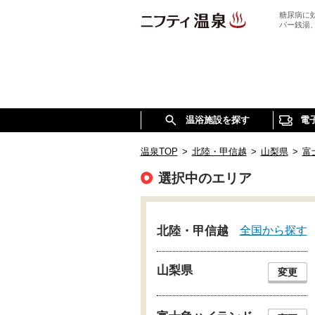
糖尿病に
パー銭湯
温浴施設を探す
電
温泉TOP
>
北陸・甲信越
>
山梨県
>
富
選択中のエリア
全国から探す
北陸・甲信越
山梨県
変更