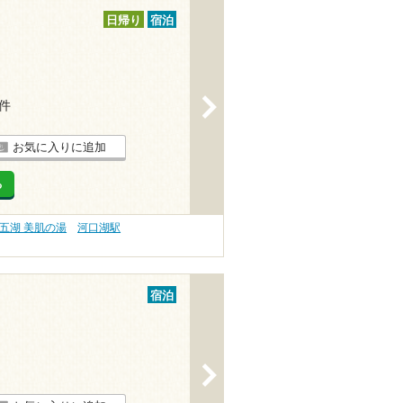
日帰り
宿泊
>
4件
お気に入りに追加
る
五湖 美肌の湯
河口湖駅
宿泊
>