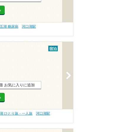
る
五湖 糖尿病
河口湖駅
宿泊
>
お気に入りに追加
る
湖 ひとり旅・一人旅
河口湖駅