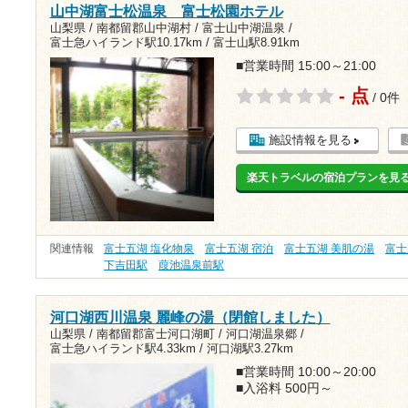
山中湖富士松温泉 富士松園ホテル
山梨県 / 南都留郡山中湖村 / 富士山中湖温泉 /
富士急ハイランド駅10.17km
/
富士山駅8.91km
■営業時間 15:00～21:00
- 点
/ 0件
施設情報を見る
楽天トラベルの宿泊プランを見
関連情報
富士五湖 塩化物泉
富士五湖 宿泊
富士五湖 美肌の湯
富士
下吉田駅
葭池温泉前駅
河口湖西川温泉 麗峰の湯（閉館しました）
山梨県 / 南都留郡富士河口湖町 / 河口湖温泉郷 /
富士急ハイランド駅4.33km
/
河口湖駅3.27km
■営業時間 10:00～20:00
■入浴料 500円～