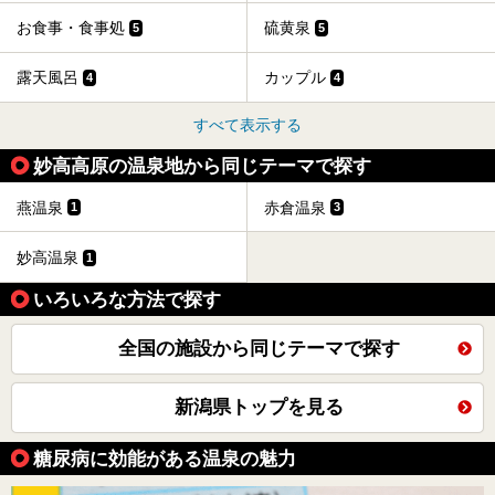
お食事・食事処
硫黄泉
5
5
露天風呂
カップル
4
4
すべて表示する
妙高高原の温泉地から同じテーマで探す
燕温泉
赤倉温泉
1
3
妙高温泉
1
いろいろな方法で探す
全国の施設から同じテーマで探す
新潟県トップを見る
糖尿病に効能がある温泉の魅力