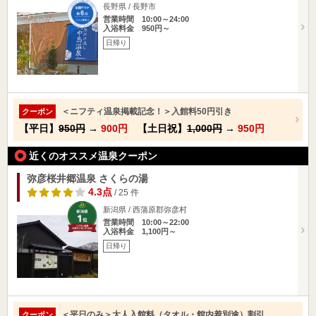
長野県 / 長野市
営業時間 10:00～24:00
入浴料金 950円～
日帰り
＜ニフティ温泉掲載記念！＞入館料50円引き
クーポン
【平日】
950円
→
900円
【土日祝】
1,000円
→
950円
近くのオススメ温泉クーポン
弥彦桜井郷温泉 さくらの湯
4.3点
/ 25 件
新潟県 / 西蒲原郡弥彦村
営業時間 10:00～22:00
入浴料金 1,100円～
日帰り
＜平日のみ＞大人入館料（タオル・館内着別途）割引
クーポン