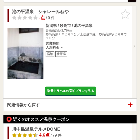
池の平温泉 シャレーみねや
お気に入
りに追加
-点
/ 0 件
新潟県 / 妙高市 / 池の平温泉
妙高高原駅3.76km
妙高高原ＩＣより５分／上信越本線 妙高高原駅より車で
１０分
営業時間
入浴料金 ～
宿泊
糖尿病
楽天トラベルの宿泊プランを見る
関連情報から探す
近くのオススメ温泉クーポン
川中島温泉テルメDOME
4.6点
/ 79 件