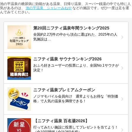
池の平温泉の糖尿病に効能がある温泉、日帰り温泉、スーパー銭湯の中でも特に人
気があるのは、
池の平温泉 シャレーみねや
などの施設です。ぜひ一度は足を運
んでみてください。
第20回ニフティ温泉年間ランキング2025
全国約2.2万件の中から頂点に選ばれた、2025年の人
気施設は…
ニフティ温泉 サウナランキング2026
おふろ好きユーザーの投票により、全国No.1サウナが
決定！
ニフティ温泉プレミアムクーポン
ノジマモバイル会員向け 通常よりもお得な「特別価
格」で人気の温泉を満喫できる！
【ニフティ温泉 百名湯2026】
行ってみたい施設に投票してプレゼントを当てよう！
（全10回開催 / 合計260名様）