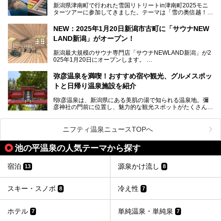
新潟県津南町で行われた雪国リトリートin津南町2025モニ
します。
ターツアーに参加してきました。テーマは「雪の奥信越！音
浴と温浴で調うリトリート」。
NEW：2025年1月20日新潟市古町に「サウナNEW
温泉ライターとして「温浴」は頻繁に体験していますが、
LAND新潟」がオープン！
「音浴」とは果たしてどんな体験なのでしょう？とても気に
なります。
新潟最大規模のサウナ専門店「サウナNEWLAND新潟」が2
025年1月20日にオープンします。
古町はかつて港町として栄えていた日本海有数の花街。この
街に再び笑顔と賑わいを取り戻し、新たなランドマークとし
なお、宿泊した温泉は日帰り入浴もできる秘湯「越後田中温
弥彦温泉を満喫！おすすめ宿や観光、グルメスポッ
て地域活性化を目指します。
泉 しなの荘」です。こちらについても詳しく紹介します。
トと日帰り温泉施設を紹介
サウナ室のテーマは「海賊船」‥⁉ ユニークなサウナ室を
含む３つのポイントをご紹介！
───
f弥彦温泉は、新潟県にある美肌の湯で知られる温泉地。彌
彦神社の門前に位置し、魅力的な観光スポットがたくさんあ
提供元：一般社団法人 雪国観光舎【PR】
ります。
この記事は一般社団法人 雪国観光舎のPRレポート記事で
この記事では、弥彦温泉の宿泊に最適なおすすめ宿や、日帰
ニフティ温泉ニュースTOPへ
す。
り施設、グルメスポット、弥彦の自然を堪能できる観光スポ
ットをご紹介します。初めての弥彦温泉旅行を計画している
池の平温泉の人気テーマから探す
方に向けて、弥彦温泉の魅力を存分にお伝えしますので、ぜ
ひ参考にしてみてくださいね！
宿泊
源泉かけ流し
13
8
スキー・スノボ
冷え性
8
7
ホテル
単純温泉・単純泉
7
7