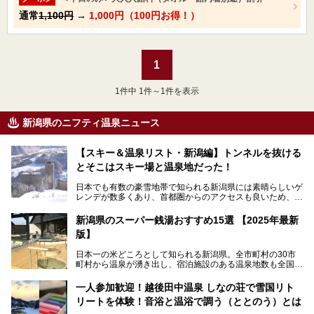
通常
1,100円
→
1,000円（100円お得！）
1
1
件中 1件～1件を表示
新潟県のニフティ温泉ニュース
【スキー＆温泉リスト・新潟編】トンネルを抜ける
とそこはスキー場と温泉地だった！
日本でも有数の豪雪地帯で知られる新潟県には素晴らしいゲ
レンデが数多くあり、首都圏からのアクセスも良いため、関
東のスキーヤー＆スノーボーダー御用達となっています。ま
た全域にわたって月岡、赤倉、松之山、燕、妙高、岩室など
新潟県のスーパー銭湯おすすめ15選 【2025年最新
など、古くは文豪にも愛された歴史ある老舗温泉地が多いこ
版】
とで知られています。
今回はスキーヤーやスノーボーダーの“滑り疲れ”を癒やすた
日本一の米どころとして知られる新潟県。全市町村の30市
めに訪れたい、新潟県内にあるスキー場そばの温泉地をまと
町村から温泉が湧き出し、宿泊施設のある温泉地数も全国有
めました。
数で、魅力的な温泉がいっぱいの県でもあります。日帰りで
アフタースキーは温泉で決まりですね！
温泉が利用ができる宿泊施設も多く、スーパー銭湯も多彩な
一人参加歓迎！越後田中温泉 しなの荘で雪国リト
サービスを提供する施設がいろいろ。
リートを体験！音浴と温浴で調う（ととのう）とは
観光やレジャーに温泉を組み合わせれば、旅はさらに充実し
ますね。今回は、新潟県でおすすめのスーパー銭湯をご紹介