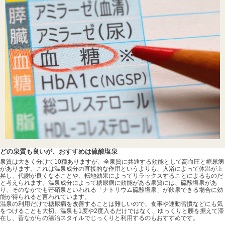
どの泉質も良いが、おすすめは硫酸塩泉
泉質は大きく分けて10種ありますが、全泉質に共通する効能として高血圧と糖尿病
があります。これは温泉成分の直接的な作用というよりも、入浴によって体温が上
昇し、代謝が良くなることや、転地効果によってリラックスすることによるものだ
と考えられます。温泉成分によって糖尿病に効能がある泉質には、硫酸塩泉があ
り、そのなかでも芒硝泉といわれる「ナトリウム硫酸塩泉」が飲泉できる場合に効
能が得られると言われています。
温泉の利用だけで糖尿病を改善することは難しいので、食事や運動習慣などにも気
をつけることも大切。温泉も1度や2度入るだけではなく、ゆっくりと腰を据えて滞
在し、昔ながらの湯治スタイルでじっくりと利用するのもおすすめです。