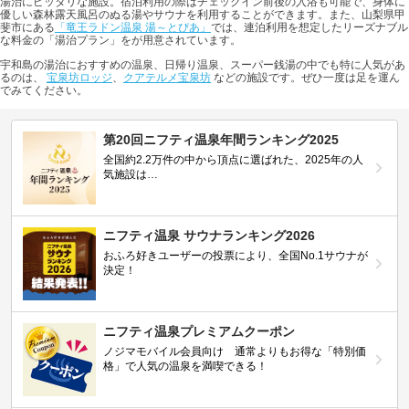
湯治にピッタリな施設。宿泊利用の際はチェックイン前後の入浴も可能で、身体に
優しい森林露天風呂のぬる湯やサウナを利用することができます。また、山梨県甲
斐市にある
「竜王ラドン温泉 湯～とぴあ」
では、連泊利用を想定したリーズナブル
な料金の「湯治プラン」をが用意されています。
宇和島の湯治におすすめの温泉、日帰り温泉、スーパー銭湯の中でも特に人気があ
るのは、
宝泉坊ロッジ
、
クアテルメ宝泉坊
などの施設です。ぜひ一度は足を運ん
でみてください。
第20回ニフティ温泉年間ランキング2025
全国約2.2万件の中から頂点に選ばれた、2025年の人
気施設は…
ニフティ温泉 サウナランキング2026
おふろ好きユーザーの投票により、全国No.1サウナが
決定！
ニフティ温泉プレミアムクーポン
ノジマモバイル会員向け 通常よりもお得な「特別価
格」で人気の温泉を満喫できる！