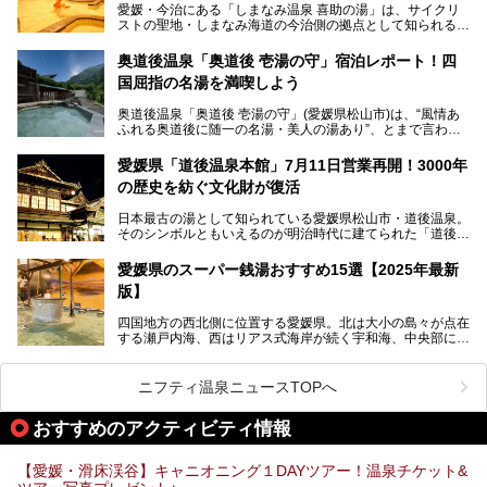
愛媛・今治にある「しまなみ温泉 喜助の湯」は、サイクリ
ストの聖地・しまなみ海道の今治側の拠点として知られる人
気の温泉施設。「日本一サイクリストが集まる温泉」とも呼
ばれていて、自転車ロッカーや工具、給水サービスなど、旅
奥道後温泉「奥道後 壱湯の守」宿泊レポート！四
人に嬉しい工夫がたっぷり。お風呂は内湯から半露天、サウ
国屈指の名湯を満喫しよう
ナまで種類豊富で広々空間。泉質も温度もバリエーション豊
かで、湯めぐり感覚で楽しめちゃいます。
奥道後温泉「奥道後 壱湯の守」(愛媛県松山市)は、“風情あ
ふれる奥道後に随一の名湯・美人の湯あり”、とまで言われ
る四国屈指の名湯です。最も有名なのが、西日本最大級の大
今回は人気のこの施設の中でも、特におすすめしたい3つの
露天風呂。日々の生活から隔離された非日常感を味わえま
ポイントについて厳選してお届けします。読めばきっと、行
愛媛県「道後温泉本館」7月11日営業再開！3000年
す。
きたくなること間違いなし！
の歴史を紡ぐ文化財が復活
日帰り入浴も可能ですが、宿泊してじっくり楽しむのがベス
日本最古の湯として知られている愛媛県松山市・道後温泉。
ト。今回はニフティ温泉ライターである筆者自ら宿泊し、名
そのシンボルともいえるのが明治時代に建てられた「道後温
物の大露天風呂「翠明の湯」の全浴槽をご紹介。また、パブ
泉本館」です。平成31年1月から約5年半にわたって行って
リックスペース・貸切露天風呂・客室・食事など、多角的に
いた保存修理工事が終わり、いよいよ2024年7月11日から
その魅力をご紹介します！
愛媛県のスーパー銭湯おすすめ15選【2025年最新
全館営業再開となります。
版】
四国地方の西北側に位置する愛媛県。北は大小の島々が点在
する瀬戸内海、西はリアス式海岸が続く宇和海、中央部には
西日本最高峰の石鎚山とその連山に囲まれたバラエティ豊か
な自然と、温暖な気候が魅力の県です。
日本最古の温泉といわれる道後温泉を筆頭に、多くの温泉が
ニフティ温泉ニュースTOPへ
ある愛媛県は、スーパー銭湯も豊富です。中には、中四国地
方を代表する人気の施設も。今回は、愛媛県の誇るスーパー
おすすめのアクティビティ情報
銭湯をピックアップしました。
【愛媛・滑床渓谷】キャニオニング１DAYツアー！温泉チケット&