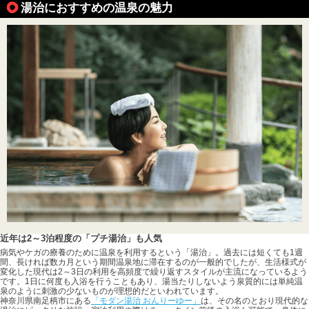
湯治におすすめの温泉の魅力
近年は2～3泊程度の「プチ湯治」も人気
病気やケガの療養のために温泉を利用するという「湯治」。過去には短くても1週
間、長ければ数カ月という期間温泉地に滞在するのが一般的でしたが、生活様式が
変化した現代は2～3日の利用を高頻度で繰り返すスタイルが主流になっているよう
です。1日に何度も入浴を行うこともあり、湯当たりしないよう泉質的には単純温
泉のように刺激の少ないものが理想的だといわれています。
神奈川県南足柄市にある
「モダン湯治 おんりーゆー」
は、その名のとおり現代的な