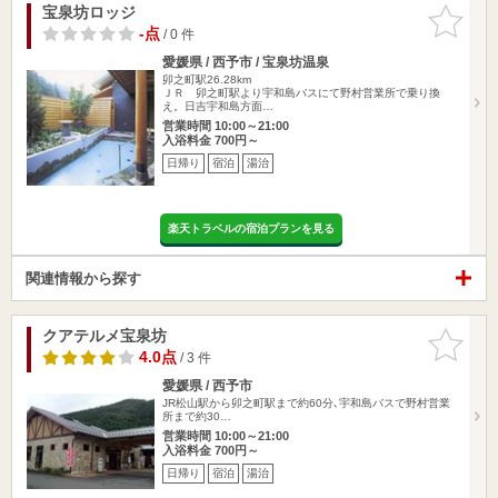
宝泉坊ロッジ
お気に入
りに追加
-点
/ 0 件
愛媛県 / 西予市 / 宝泉坊温泉
卯之町駅26.28km
ＪＲ 卯之町駅より宇和島バスにて野村営業所で乗り換
え。日吉宇和島方面…
営業時間 10:00～21:00
入浴料金 700円～
日帰り
宿泊
湯治
楽天トラベルの宿泊プランを見る
関連情報から探す
クアテルメ宝泉坊
お気に入
りに追加
4.0点
/ 3 件
愛媛県 / 西予市
JR松山駅から卯之町駅まで約60分､宇和島バスで野村営業
所まで約30…
営業時間 10:00～21:00
入浴料金 700円～
日帰り
宿泊
湯治