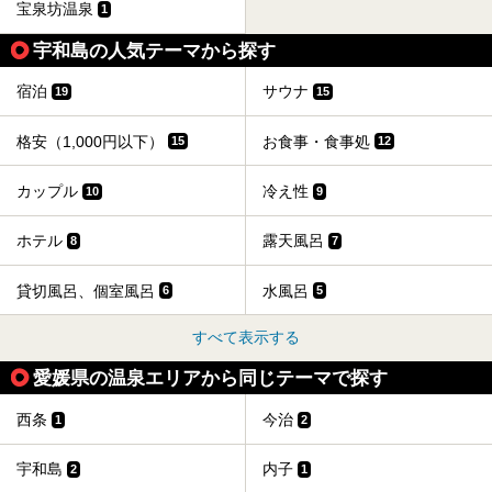
宝泉坊温泉
1
宇和島の人気テーマから探す
宿泊
サウナ
19
15
格安（1,000円以下）
お食事・食事処
15
12
カップル
冷え性
10
9
ホテル
露天風呂
8
7
貸切風呂、個室風呂
水風呂
6
5
すべて表示する
愛媛県の温泉エリアから同じテーマで探す
西条
今治
1
2
宇和島
内子
2
1