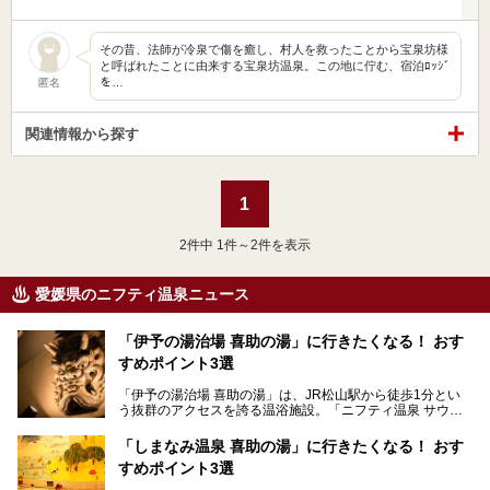
その昔、法師が冷泉で傷を癒し、村人を救ったことから宝泉坊様
と呼ばれたことに由来する宝泉坊温泉。この地に佇む、宿泊ﾛｯｼﾞ
を…
匿名
関連情報から探す
1
2
件中 1件～2件を表示
愛媛県のニフティ温泉ニュース
「伊予の湯治場 喜助の湯」に行きたくなる！ おす
すめポイント3選
「伊予の湯治場 喜助の湯」は、JR松山駅から徒歩1分とい
う抜群のアクセスを誇る温浴施設。「ニフティ温泉 サウナ
ランキング」で2年連続1位を獲得し、全国から多くのサウ
ナーが訪れる人気スポットです。天然温泉・サウナ・岩盤
「しまなみ温泉 喜助の湯」に行きたくなる！ おす
浴・食事・宿泊まで“癒しのすべて”がそろう人気施設の中で
すめポイント3選
も、特におすすめしたい3つのポイントについて厳選してお
届けします。読めばきっと、行きたくなること間違いなし！