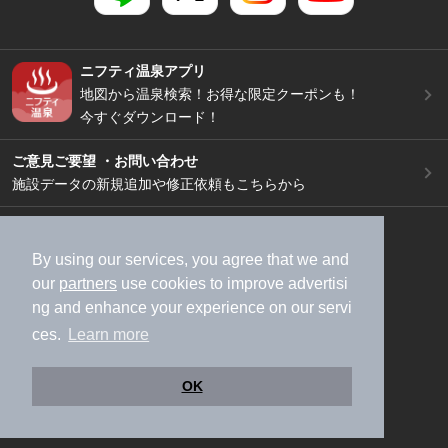
ニフティ温泉アプリ
地図から温泉検索！お得な限定クーポンも！
今すぐダウンロード！
ご意見ご要望 ・お問い合わせ
施設データの新規追加や修正依頼もこちらから
スマートフォン
/
PC
加盟店募集（資料請求）
広告出稿のご案内
By using our services, you agree that we and
our
partners
use cookies to improve advertisi
利用規約
ライフスタイルMEMBERS+規約
ng and enhance your experience on our servi
特定商取引法に基づく表記
ヘルプ
採用情報
ces.
Learn more
運営会社
個人情報保護ポリシー
©NIFTY Lifestyle Co., Ltd.
OK