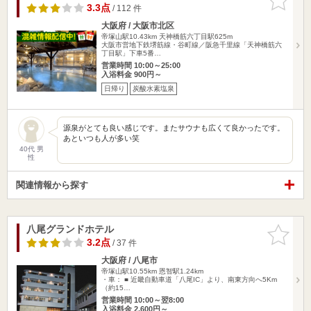
りに追加
3.3点
/ 112 件
大阪府 / 大阪市北区
帝塚山駅10.43km
天神橋筋六丁目駅625m
大阪市営地下鉄堺筋線・谷町線／阪急千里線「天神橋筋六
丁目駅」下車5番…
営業時間 10:00～25:00
入浴料金 900円～
日帰り
炭酸水素塩泉
源泉がとても良い感じです。またサウナも広くて良かったです。
あといつも人が多い笑
40代 男
性
関連情報から探す
八尾グランドホテル
お気に入
りに追加
3.2点
/ 37 件
大阪府 / 八尾市
帝塚山駅10.55km
恩智駅1.24km
・車： ■ 近畿自動車道「八尾IC」より、南東方向へ5Km
（約15…
営業時間 10:00～翌8:00
入浴料金 2,600円～