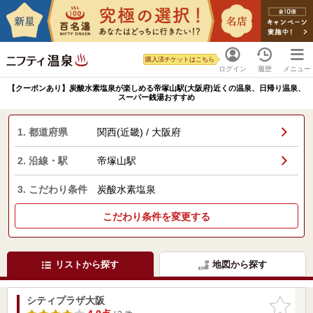
購入済チケットはこちら
ログイン
履歴
メニュー
【クーポンあり】炭酸水素塩泉が楽しめる帝塚山駅(大阪府)近くの温泉、日帰り温泉、
スーパー銭湯おすすめ
1. 都道府県
関西(近畿) / 大阪府
2. 沿線・駅
帝塚山駅
3. こだわり条件
炭酸水素塩泉
こだわり条件を変更する
リストから探す
地図から探す
シティプラザ大阪
お気に入
りに追加