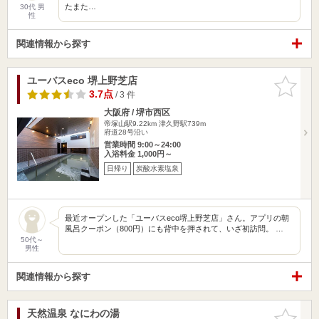
たまた…
30代 男
性
関連情報から探す
ユーバスeco 堺上野芝店
お気に入
りに追加
3.7点
/ 3 件
大阪府 / 堺市西区
帝塚山駅9.22km
津久野駅739m
府道28号沿い
営業時間 9:00～24:00
入浴料金 1,000円～
日帰り
炭酸水素塩泉
最近オープンした「ユーバスeco堺上野芝店」さん。アプリの朝
風呂クーポン（800円）にも背中を押されて、いざ初訪問。 …
50代～
男性
関連情報から探す
天然温泉 なにわの湯
お気に入