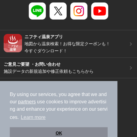
ニフティ温泉アプリ
地図から温泉検索！お得な限定クーポンも！
今すぐダウンロード！
ご意見ご要望 ・お問い合わせ
施設データの新規追加や修正依頼もこちらから
スマートフォン
/
PC
加盟店募集（資料請求）
広告出稿のご案内
By using our services, you agree that we and
our
partners
use cookies to improve advertisi
利用規約
ライフスタイルMEMBERS+規約
ng and enhance your experience on our servi
特定商取引法に基づく表記
ヘルプ
採用情報
ces.
Learn more
運営会社
個人情報保護ポリシー
©NIFTY Lifestyle Co., Ltd.
OK