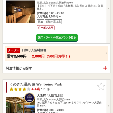
帝塚山駅8.58km
北新地駅560m
【電車】 地下鉄谷町線「東梅田」駅7番出口 徒歩 約7分 阪
神本…
営業時間 6:00～25:00
入浴料金 2,500円～
宿泊
炭酸水素塩泉
クーポンあり
楽天トラベルの宿泊プランを見る
日帰り入浴料割引
クーポン
通常
2,500円
→
2,000円（500円お得！）
関連情報から探す
うめきた温泉 蓮 Wellbeing Park
お気に入
りに追加
4.4点
/ 11 件
大阪府 / 大阪市北区
帝塚山駅8.95km
大阪駅283m
JR大阪駅うめきた地下口(B1F)よりグラングリーン大阪南
館 B1F…
営業時間 0:00～24:00