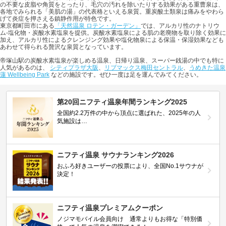
の不要な皮脂や角質をとったり、毛穴の汚れを除いたりする効果がある重曹泉は、
各地でみられる「美肌の湯」の代表格といえる泉質。重炭酸土類泉は痛みをやわら
げて炎症を押さえる鎮静作用が特色です。
東京都町田市にある
「天然温泉 ロテン・ガーデン」
では、アルカリ性のナトリウ
ム-塩化物・炭酸水素塩泉を提供。炭酸水素塩泉による肌の老廃物を取り除く効果に
加え、アルカリ性によるクレンジング効果や塩化物泉による保温・保湿効果なども
あわせて得られる贅沢な泉質となっています。
帝塚山駅の炭酸水素塩泉が楽しめる温泉、日帰り温泉、スーパー銭湯の中でも特に
人気があるのは、
シティプラザ大阪
、
リブマックス梅田セントラル
、
うめきた温泉
蓮 Wellbeing Park
などの施設です。ぜひ一度は足を運んでみてください。
第20回ニフティ温泉年間ランキング2025
全国約2.2万件の中から頂点に選ばれた、2025年の人
気施設は…
ニフティ温泉 サウナランキング2026
おふろ好きユーザーの投票により、全国No.1サウナが
決定！
ニフティ温泉プレミアムクーポン
ノジマモバイル会員向け 通常よりもお得な「特別価