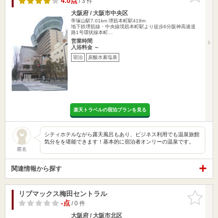
4.0点
/ 3 件
大阪府 / 大阪市中央区
帝塚山駅7.01km
堺筋本町駅419m
地下鉄堺筋線・中央線境筋本町駅より徒歩6分阪神高速道
路1号環状線本町…
営業時間
入浴料金 ～
宿泊
炭酸水素塩泉
楽天トラベルの宿泊プランを見る
シティホテルながら露天風呂もあり、ビジネス利用でも温泉旅館
気分をを堪能できます！基本的に宿泊者オンリーの温泉です。
匿名
関連情報から探す
リブマックス梅田セントラル
お気に入
りに追加
-点
/ 0 件
大阪府 / 大阪市北区