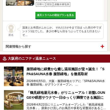
日帰り
宿泊
炭酸水素塩泉
楽天トラベルの宿泊プランを見る
温泉とお布団がふかふか。 それだけが今まで泊まった所の中でダ
ントツ1位でした。 多少の事なら目をつぶってでもまた行きたい
そ…
匿名
関連情報から探す
大阪府のニフティ温泉ニュース
服部緑地に緑豊かな癒し温浴施設が堂々誕生！「S
PA&SAUNA水春 服部緑地」を徹底取材
2026年6月5日、大阪・服部緑地エリアに「SPA&SAUNA水
春 服部緑地」がグランドオープン。
当初の計画から約5年の時を経て誕生した本施設は、温泉・
「鶴見緑地湯元水春」がリニューアル！岩盤LOUN
サウナ・岩盤浴・フィットネス・ラウンジ・レストランなど
GEや瞑想サウナで一日ゆっくり満喫できる施設に
を融合した、これまでの“水春”のイメージをさらに進化させ
た大型ウェルネス施設です。
2026年4月22日にリニューアルオープンした「鶴見緑地湯
元水春」。源泉かけ流しのお風呂や多彩な岩盤浴があること
今回はオープン前の内覧会に参加し、館内のこだわりポイン