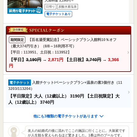
入浴料金 3,190円～
日帰り
炭酸水素塩泉
電子チケットあり
【百名湯受賞記念】ベーシックプラン入館料10％オフ
期間限定
（最大374円引き）（8/8～16利用不可）
【平日：113951、土日祝：113952】
【平日】
3,190円
→
2,871円
【土日祝】
3,740円
→
3,366
円
入館チケット/ベーシックプラン+温泉の素3個付き（11
電子チケット
3203/113204）
【平日限定】大人（12歳以上）
3190円
【土日祝限定】大
人（12歳以上）
3740円
他にも3種類の電子チケットがあります
友人の結婚式の後に流れでここの施設に行くことに。大袈裟です
が人生観を変えられるほど驚きました。1番は外のプールです。