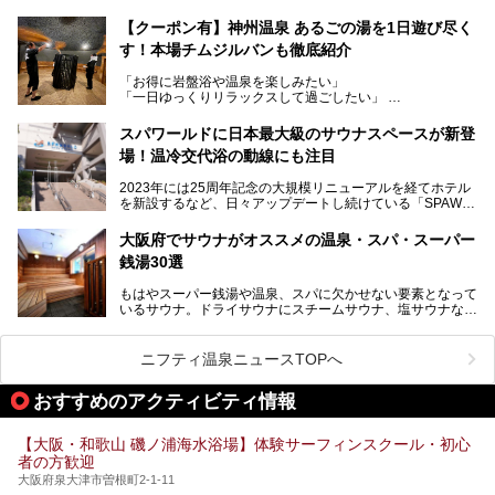
で人気の施設ですが、リニューアルを経てこれまで以上
トを徹底取材してきました。
に“一日中くつろげる場所”としてパワーアップしています。
サウナー注目の3種のサウナや160cmの深水風呂、没入感の
【クーポン有】神州温泉 あるごの湯を1日遊び尽く
高い岩盤浴エリア、日本最大の台数を誇る最新AIフィットネ
す！本場チムジルバンも徹底紹介
今回のリニューアルでは、新たに登場した瞑想サウナをはじ
スマシンなど、見どころ満載の館内を詳しくご紹介します。
め、岩盤浴エリアや休憩スペースの充実、レストランなど、
「お得に岩盤浴や温泉を楽しみたい」
見どころが盛りだくさん。日常の疲れを癒やしたい方はもち
「一日ゆっくりリラックスして過ごしたい」
ろん、休日にゆったり過ごしたい方にもぴったりの内容とな
そんな方におすすめなのが、クーポンを使ってお得に長時間
っています。
利用できる「神州温泉 あるごの湯」です。
スパワールドに日本最大級のサウナスペースが新登
本記事では、そんなリニューアル後の注目ポイントを詳しく
場！温冷交代浴の動線にも注目
あるごの湯は、大阪府豊中市にある日帰り温浴施設で、阪急
紹介します。これから「鶴見緑地湯元水春」に訪れる方や、
宝塚線「三国駅」から徒歩約10分とアクセスも良好です。
より満足度の高い過ごし方をしたい方はぜひお読みくださ
2023年には25周年記念の大規模リニューアルを経てホテル
チムジルバン（岩盤浴）を中心に、発汗・リラックス・漫画
い。
を新設するなど、日々アップデートし続けている「SPAWO
タイムまで満喫できる長時間滞在型の施設なので、一日中ゆ
RLD HOTEL＆RESORT」（以下スパワールド）。
ったりと過ごしたいときにおすすめ。大うちわやタオルによ
そんなスパワールドが2025年11月15日（土）に、新たな浴
る迫力ある熱波パフォーマンスも毎日行われており、“とと
大阪府でサウナがオススメの温泉・スパ・スーパー
室や日本最大級140人収容の大規模サウナを携えてリニュー
のう”体験をしっかり楽しめるのもポイントです。
銭湯30選
アルオープン！浴室である4F・6Fそれぞれにリニューアル
が施されており、その総工費はなんと13.5億円！
さらに館内でくつろぐだけでなく、隣接するビルにはカラオ
もはやスーパー銭湯や温泉、スパに欠かせない要素となって
大規模リニューアルの全容を確認すべく、リニューアルプレ
ケやボウリングといった遊び場もあり、友人同士やカップル
いるサウナ。ドライサウナにスチームサウナ、塩サウナな
オープンイベントに行ってきました！今回はそのリニューア
で“遊び+癒し”の一日を過ごすのにもぴったり。
ど、いくつか異なるタイプが楽しめたり、水風呂や外気浴ス
ル部分の概要をお届けします。
ペース、ロウリュウなど、心ゆくまで楽しむためのサービス
今回は、あるごの湯を訪問し、チムジルバンやお風呂、食事
が充実した施設も多くみられます。
ニフティ温泉ニュースTOPへ
処にいたるまで魅力をたっぷり堪能してきたので、その全容
を詳しく紹介します！
今回はそんなサウナにこだわった、大阪府内のオススメ温
おすすめのアクティビティ情報
泉・銭湯・スパを30件紹介したいと思います！
【大阪・和歌山 磯ノ浦海水浴場】体験サーフィンスクール・初心
者の方歓迎
大阪府泉大津市曽根町2-1-11