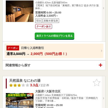
小路駅6.42km
北新地駅560m
【電車】 地下鉄谷町線「東梅田」駅7番出口 徒歩 約7分 阪
神本…
営業時間 6:00～25:00
入浴料金 2,500円～
宿泊
炭酸水素塩泉
クーポンあり
楽天トラベルの宿泊プランを見る
日帰り入浴料割引
クーポン
通常
2,500円
→
2,000円（500円お得！）
関連情報から探す
天然温泉 なにわの湯
お気に入
りに追加
3.3点
/ 112 件
大阪府 / 大阪市北区
小路駅7.14km
天神橋筋六丁目駅625m
大阪市営地下鉄堺筋線・谷町線／阪急千里線「天神橋筋六
丁目駅」下車5番…
営業時間 10:00～25:00