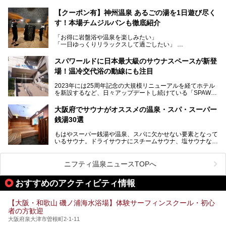
で人気の施設ですが、リニューアルを経てこれまで以上
トを徹底取材してきました。
に“一日中くつろげる場所”としてパワーアップしています。
サウナー注目の3種のサウナや160cmの深水風呂、没入感の
【クーポン有】神州温泉 あるごの湯を1日遊び尽く
高い岩盤浴エリア、日本最大の台数を誇る最新AIフィットネ
す！本場チムジルバンも徹底紹介
今回のリニューアルでは、新たに登場した瞑想サウナをはじ
スマシンなど、見どころ満載の館内を詳しくご紹介します。
め、岩盤浴エリアや休憩スペースの充実、レストランなど、
「お得に岩盤浴や温泉を楽しみたい」
見どころが盛りだくさん。日常の疲れを癒やしたい方はもち
「一日ゆっくりリラックスして過ごしたい」
ろん、休日にゆったり過ごしたい方にもぴったりの内容とな
そんな方におすすめなのが、クーポンを使ってお得に長時間
っています。
利用できる「神州温泉 あるごの湯」です。
スパワールドに日本最大級のサウナスペースが新登
本記事では、そんなリニューアル後の注目ポイントを詳しく
場！温冷交代浴の動線にも注目
あるごの湯は、大阪府豊中市にある日帰り温浴施設で、阪急
紹介します。これから「鶴見緑地湯元水春」に訪れる方や、
宝塚線「三国駅」から徒歩約10分とアクセスも良好です。
より満足度の高い過ごし方をしたい方はぜひお読みくださ
2023年には25周年記念の大規模リニューアルを経てホテル
チムジルバン（岩盤浴）を中心に、発汗・リラックス・漫画
い。
を新設するなど、日々アップデートし続けている「SPAWO
タイムまで満喫できる長時間滞在型の施設なので、一日中ゆ
RLD HOTEL＆RESORT」（以下スパワールド）。
ったりと過ごしたいときにおすすめ。大うちわやタオルによ
そんなスパワールドが2025年11月15日（土）に、新たな浴
る迫力ある熱波パフォーマンスも毎日行われており、“とと
大阪府でサウナがオススメの温泉・スパ・スーパー
室や日本最大級140人収容の大規模サウナを携えてリニュー
のう”体験をしっかり楽しめるのもポイントです。
銭湯30選
アルオープン！浴室である4F・6Fそれぞれにリニューアル
が施されており、その総工費はなんと13.5億円！
さらに館内でくつろぐだけでなく、隣接するビルにはカラオ
もはやスーパー銭湯や温泉、スパに欠かせない要素となって
大規模リニューアルの全容を確認すべく、リニューアルプレ
ケやボウリングといった遊び場もあり、友人同士やカップル
いるサウナ。ドライサウナにスチームサウナ、塩サウナな
オープンイベントに行ってきました！今回はそのリニューア
で“遊び+癒し”の一日を過ごすのにもぴったり。
ど、いくつか異なるタイプが楽しめたり、水風呂や外気浴ス
ル部分の概要をお届けします。
ペース、ロウリュウなど、心ゆくまで楽しむためのサービス
今回は、あるごの湯を訪問し、チムジルバンやお風呂、食事
が充実した施設も多くみられます。
ニフティ温泉ニュースTOPへ
処にいたるまで魅力をたっぷり堪能してきたので、その全容
を詳しく紹介します！
今回はそんなサウナにこだわった、大阪府内のオススメ温
おすすめのアクティビティ情報
泉・銭湯・スパを30件紹介したいと思います！
【大阪・和歌山 磯ノ浦海水浴場】体験サーフィンスクール・初心
者の方歓迎
大阪府泉大津市曽根町2-1-11