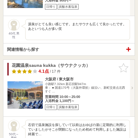
入浴料金 900円～
日帰り
炭酸水素塩泉
源泉がとても良い感じです。またサウナも広くて良かったです。
あといつも人が多い笑
40代 男
性
関連情報から探す
花園温泉sauna kukka（サウナクッカ）
お気に入
りに追加
4.1点
/ 17 件
大阪府 / 東大阪市
小路駅7.32km
新石切駅947m
車： ■ 国道170号（大阪外環状）線沿い、新町交差点北西
すぐ …
営業時間 10:00～25:00
入浴料金 1,100円～
日帰り
炭酸水素塩泉
石切で温泉施設を探していて以前はおゆばの湯に定期的に利用し
ていましたがそこが閉館になったため初めて利用しました施設は
綺麗で…
50代～
男性