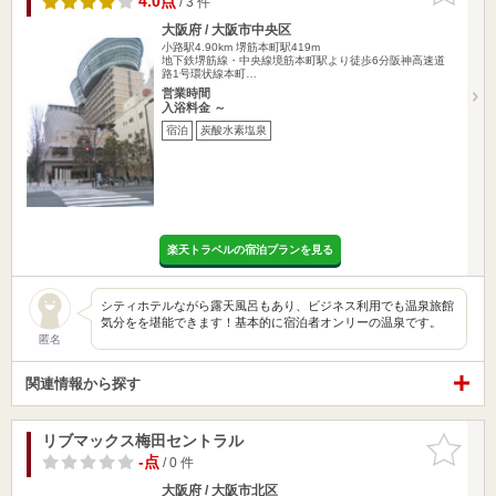
4.0点
/ 3 件
大阪府 / 大阪市中央区
小路駅4.90km
堺筋本町駅419m
地下鉄堺筋線・中央線境筋本町駅より徒歩6分阪神高速道
路1号環状線本町…
営業時間
入浴料金 ～
宿泊
炭酸水素塩泉
楽天トラベルの宿泊プランを見る
シティホテルながら露天風呂もあり、ビジネス利用でも温泉旅館
気分をを堪能できます！基本的に宿泊者オンリーの温泉です。
匿名
関連情報から探す
リブマックス梅田セントラル
お気に入
りに追加
-点
/ 0 件
大阪府 / 大阪市北区