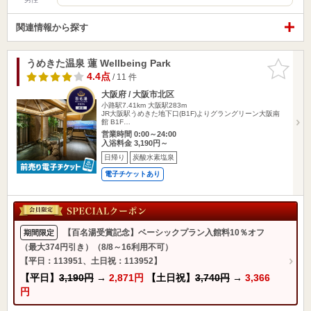
関連情報から探す
うめきた温泉 蓮 Wellbeing Park
お気に入
りに追加
4.4点
/ 11 件
大阪府 / 大阪市北区
小路駅7.41km
大阪駅283m
JR大阪駅うめきた地下口(B1F)よりグラングリーン大阪南
館 B1F…
営業時間 0:00～24:00
入浴料金 3,190円～
日帰り
炭酸水素塩泉
電子チケットあり
【百名湯受賞記念】ベーシックプラン入館料10％オフ
期間限定
（最大374円引き）（8/8～16利用不可）
【平日：113951、土日祝：113952】
【平日】
3,190円
→
2,871円
【土日祝】
3,740円
→
3,366
円