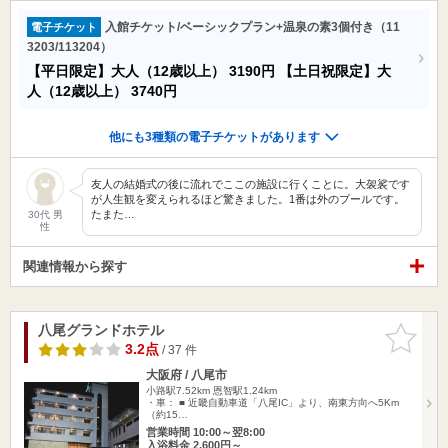
入館チケット/ベーシックプラン+温泉の素3個付き（11
電子チケット
3203/113204）
【平日限定】大人（12歳以上）
3190円
【土日祝限定】大
人（12歳以上）
3740円
他にも3種類の電子チケットがあります
友人の結婚式の後に流れでここの施設に行くことに。大袈裟です
が人生観を変えられるほど驚きました。1番は外のプールです。
たまた…
30代 男
性
関連情報から探す
八尾グランドホテル
お気に入
りに追加
3.2点
/ 37 件
大阪府 / 八尾市
小路駅7.52km
恩智駅1.24km
・車： ■ 近畿自動車道「八尾IC」より、南東方向へ5Km
（約15…
営業時間 10:00～翌8:00
入浴料金 2,600円～