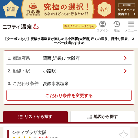
購入済チケットはこちら
ログイン
履歴
メニュー
【クーポンあり】炭酸水素塩泉が楽しめる小路駅(大阪府)近くの温泉、日帰り温泉、ス
ーパー銭湯おすすめ
1. 都道府県
関西(近畿) / 大阪府
2. 沿線・駅
小路駅
3. こだわり条件
炭酸水素塩泉
こだわり条件を変更する
リストから探す
地図から探す
シティプラザ大阪
お気に入
りに追加