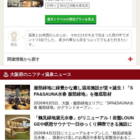
日帰り
宿泊
炭酸水素塩泉
楽天トラベルの宿泊プランを見る
温泉とお布団がふかふか。 それだけが今まで泊まった所の中でダ
ントツ1位でした。 多少の事なら目をつぶってでもまた行きたい
そ…
匿名
関連情報から探す
大阪府のニフティ温泉ニュース
服部緑地に緑豊かな癒し温浴施設が堂々誕生！「S
PA&SAUNA水春 服部緑地」を徹底取材
2026年6月5日、大阪・服部緑地エリアに「SPA&SAUNA水
春 服部緑地」がグランドオープン。
当初の計画から約5年の時を経て誕生した本施設は、温泉・
「鶴見緑地湯元水春」がリニューアル！岩盤LOUN
サウナ・岩盤浴・フィットネス・ラウンジ・レストランなど
GEや瞑想サウナで一日ゆっくり満喫できる施設に
を融合した、これまでの“水春”のイメージをさらに進化させ
た大型ウェルネス施設です。
2026年4月22日にリニューアルオープンした「鶴見緑地湯
元水春」。源泉かけ流しのお風呂や多彩な岩盤浴があること
今回はオープン前の内覧会に参加し、館内のこだわりポイン