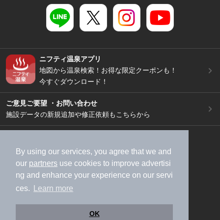
ニフティ温泉アプリ
地図から温泉検索！お得な限定クーポンも！
今すぐダウンロード！
ご意見ご要望 ・お問い合わせ
施設データの新規追加や修正依頼もこちらから
スマートフォン
/
PC
加盟店募集（資料請求）
広告出稿のご案内
By using our services, you agree that we and
our
partners
use cookies to improve advertisi
利用規約
ライフスタイルMEMBERS+規約
ng and enhance your experience on our servi
特定商取引法に基づく表記
ヘルプ
採用情報
ces.
Learn more
運営会社
個人情報保護ポリシー
©NIFTY Lifestyle Co., Ltd.
OK