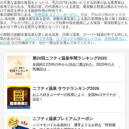
の不要な皮脂や角質をとったり、毛穴の汚れを除いたりする効果がある重曹泉は、
各地でみられる「美肌の湯」の代表格といえる泉質。重炭酸土類泉は痛みをやわら
げて炎症を押さえる鎮静作用が特色です。
東京都町田市にある
「天然温泉 ロテン・ガーデン」
では、アルカリ性のナトリウ
ム-塩化物・炭酸水素塩泉を提供。炭酸水素塩泉による肌の老廃物を取り除く効果に
加え、アルカリ性によるクレンジング効果や塩化物泉による保温・保湿効果なども
あわせて得られる贅沢な泉質となっています。
小路駅の炭酸水素塩泉が楽しめる温泉、日帰り温泉、スーパー銭湯の中でも特に人
気があるのは、
シティプラザ大阪
、
リブマックス梅田セントラル
、
天然温泉 なに
わの湯
などの施設です。ぜひ一度は足を運んでみてください。
第20回ニフティ温泉年間ランキング2025
全国約2.2万件の中から頂点に選ばれた、2025年の人
気施設は…
ニフティ温泉 サウナランキング2026
おふろ好きユーザーの投票により、全国No.1サウナが
決定！
ニフティ温泉プレミアムクーポン
ノジマモバイル会員向け 通常よりもお得な「特別価