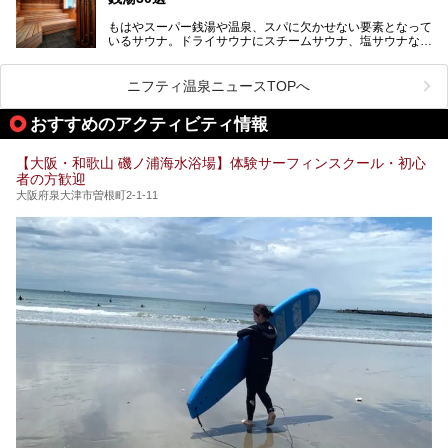
アルオープン！浴室である4F・6Fそれぞれにリニューアル
が施されており、その総工費はなんと13.5億円！
さらに館内でくつろぐだけでなく、隣接するビルにはカラオ
もはやスーパー銭湯や温泉、スパに欠かせない要素となって
大規模リニューアルの全容を確認すべく、リニューアルプレ
ケやボウリングといった遊び場もあり、友人同士やカップル
いるサウナ。ドライサウナにスチームサウナ、塩サウナな
オープンイベントに行ってきました！今回はそのリニューア
で“遊び+癒し”の一日を過ごすのにもぴったり。
ど、いくつか異なるタイプが楽しめたり、水風呂や外気浴ス
ル部分の概要をお届けします。
ペース、ロウリュウなど、心ゆくまで楽しむためのサービス
今回は、あるごの湯を訪問し、チムジルバンやお風呂、食事
が充実した施設も多くみられます。
ニフティ温泉ニュースTOPへ
処にいたるまで魅力をたっぷり堪能してきたので、その全容
を詳しく紹介します！
今回はそんなサウナにこだわった、大阪府内のオススメ温
おすすめのアクティビティ情報
泉・銭湯・スパを30件紹介したいと思います！
【大阪・和歌山 磯ノ浦海水浴場】体験サーフィンスクール・初心
者の方歓迎
大阪府泉大津市曽根町2-1-11