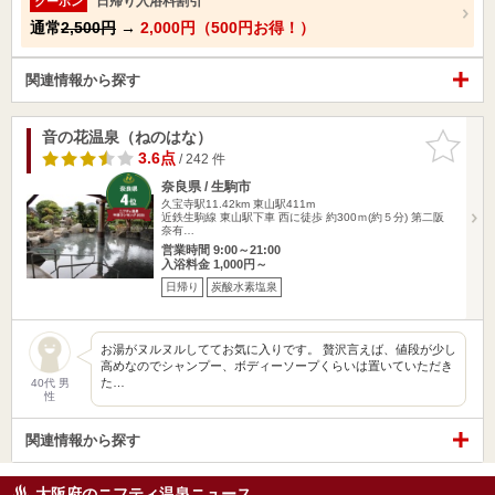
日帰り入浴料割引
クーポン
通常
2,500円
→
2,000円（500円お得！）
関連情報から探す
音の花温泉（ねのはな）
お気に入
りに追加
3.6点
/ 242 件
奈良県 / 生駒市
久宝寺駅11.42km
東山駅411m
近鉄生駒線 東山駅下車 西に徒歩 約300ｍ(約５分) 第二阪
奈有…
営業時間 9:00～21:00
入浴料金 1,000円～
日帰り
炭酸水素塩泉
お湯がヌルヌルしててお気に入りです。 贅沢言えば、値段が少し
高めなのでシャンプー、ボディーソープくらいは置いていただき
た…
40代 男
性
関連情報から探す
大阪府のニフティ温泉ニュース