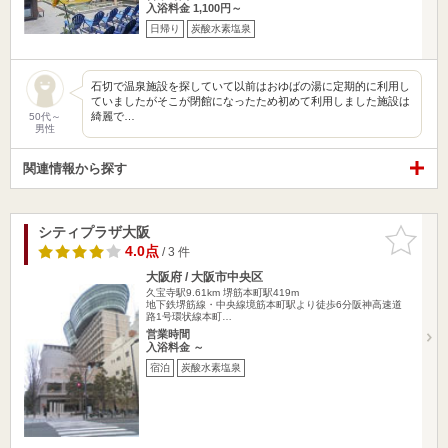
入浴料金 1,100円～
日帰り
炭酸水素塩泉
石切で温泉施設を探していて以前はおゆばの湯に定期的に利用し
ていましたがそこが閉館になったため初めて利用しました施設は
綺麗で…
50代～
男性
関連情報から探す
シティプラザ大阪
お気に入
りに追加
4.0点
/ 3 件
大阪府 / 大阪市中央区
久宝寺駅9.61km
堺筋本町駅419m
地下鉄堺筋線・中央線境筋本町駅より徒歩6分阪神高速道
路1号環状線本町…
営業時間
入浴料金 ～
宿泊
炭酸水素塩泉