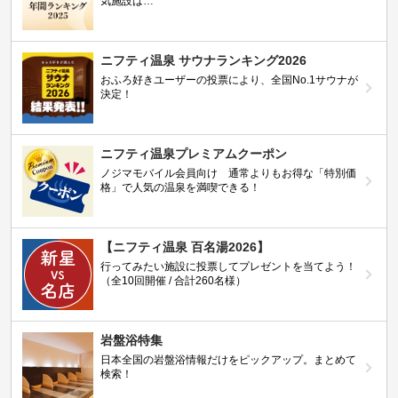
気施設は…
ニフティ温泉 サウナランキング2026
おふろ好きユーザーの投票により、全国No.1サウナが
決定！
ニフティ温泉プレミアムクーポン
ノジマモバイル会員向け 通常よりもお得な「特別価
格」で人気の温泉を満喫できる！
【ニフティ温泉 百名湯2026】
行ってみたい施設に投票してプレゼントを当てよう！
（全10回開催 / 合計260名様）
岩盤浴特集
日本全国の岩盤浴情報だけをピックアップ。まとめて
検索！