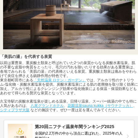
「美肌の湯」を代表する泉質
以前は重曹泉、重炭酸土類泉と呼ばれていた2つの泉質からなる炭酸水素塩泉。肌
の不要な皮脂や角質をとったり、毛穴の汚れを除いたりする効果がある重曹泉は、
各地でみられる「美肌の湯」の代表格といえる泉質。重炭酸土類泉は痛みをやわら
げて炎症を押さえる鎮静作用が特色です。
東京都町田市にある
「天然温泉 ロテン・ガーデン」
では、アルカリ性のナトリウ
ム-塩化物・炭酸水素塩泉を提供。炭酸水素塩泉による肌の老廃物を取り除く効果に
加え、アルカリ性によるクレンジング効果や塩化物泉による保温・保湿効果なども
あわせて得られる贅沢な泉質となっています。
久宝寺駅の炭酸水素塩泉が楽しめる温泉、日帰り温泉、スーパー銭湯の中でも特に
人気があるのは、
八尾グランドホテル
、
花園温泉sauna kukka（サウナクッカ）
、
シティプラザ大阪
などの施設です。ぜひ一度は足を運んでみてください。
第20回ニフティ温泉年間ランキング2025
全国約2.2万件の中から頂点に選ばれた、2025年の人