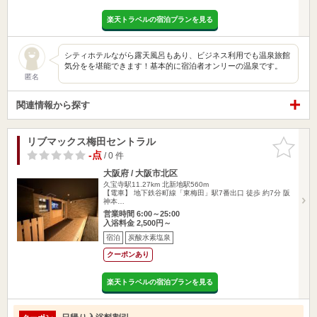
楽天トラベルの宿泊プランを見る
シティホテルながら露天風呂もあり、ビジネス利用でも温泉旅館
気分をを堪能できます！基本的に宿泊者オンリーの温泉です。
匿名
関連情報から探す
リブマックス梅田セントラル
お気に入
りに追加
-点
/ 0 件
大阪府 / 大阪市北区
久宝寺駅11.27km
北新地駅560m
【電車】 地下鉄谷町線「東梅田」駅7番出口 徒歩 約7分 阪
神本…
営業時間 6:00～25:00
入浴料金 2,500円～
宿泊
炭酸水素塩泉
クーポンあり
楽天トラベルの宿泊プランを見る