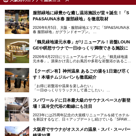
服部緑地に緑豊かな癒し温浴施設が堂々誕生！「S
PA&SAUNA水春 服部緑地」を徹底取材
2026年6月5日、大阪・服部緑地エリアに「SPA&SAUNA水
春 服部緑地」がグランドオープン。
当初の計画から約5年の時を経て誕生した本施設は、温泉・
「鶴見緑地湯元水春」がリニューアル！岩盤LOUN
サウナ・岩盤浴・フィットネス・ラウンジ・レストランなど
GEや瞑想サウナで一日ゆっくり満喫できる施設に
を融合した、これまでの“水春”のイメージをさらに進化させ
た大型ウェルネス施設です。
2026年4月22日にリニューアルオープンした「鶴見緑地湯
元水春」。源泉かけ流しのお風呂や多彩な岩盤浴があること
今回はオープン前の内覧会に参加し、館内のこだわりポイン
で人気の施設ですが、リニューアルを経てこれまで以上
トを徹底取材してきました。
に“一日中くつろげる場所”としてパワーアップしています。
サウナー注目の3種のサウナや160cmの深水風呂、没入感の
【クーポン有】神州温泉 あるごの湯を1日遊び尽く
高い岩盤浴エリア、日本最大の台数を誇る最新AIフィットネ
す！本場チムジルバンも徹底紹介
今回のリニューアルでは、新たに登場した瞑想サウナをはじ
スマシンなど、見どころ満載の館内を詳しくご紹介します。
め、岩盤浴エリアや休憩スペースの充実、レストランなど、
「お得に岩盤浴や温泉を楽しみたい」
見どころが盛りだくさん。日常の疲れを癒やしたい方はもち
「一日ゆっくりリラックスして過ごしたい」
ろん、休日にゆったり過ごしたい方にもぴったりの内容とな
そんな方におすすめなのが、クーポンを使ってお得に長時間
っています。
利用できる「神州温泉 あるごの湯」です。
スパワールドに日本最大級のサウナスペースが新登
本記事では、そんなリニューアル後の注目ポイントを詳しく
場！温冷交代浴の動線にも注目
あるごの湯は、大阪府豊中市にある日帰り温浴施設で、阪急
紹介します。これから「鶴見緑地湯元水春」に訪れる方や、
宝塚線「三国駅」から徒歩約10分とアクセスも良好です。
より満足度の高い過ごし方をしたい方はぜひお読みくださ
2023年には25周年記念の大規模リニューアルを経てホテル
チムジルバン（岩盤浴）を中心に、発汗・リラックス・漫画
い。
を新設するなど、日々アップデートし続けている「SPAWO
タイムまで満喫できる長時間滞在型の施設なので、一日中ゆ
RLD HOTEL＆RESORT」（以下スパワールド）。
ったりと過ごしたいときにおすすめ。大うちわやタオルによ
そんなスパワールドが2025年11月15日（土）に、新たな浴
る迫力ある熱波パフォーマンスも毎日行われており、“とと
大阪府でサウナがオススメの温泉・スパ・スーパー
室や日本最大級140人収容の大規模サウナを携えてリニュー
のう”体験をしっかり楽しめるのもポイントです。
銭湯30選