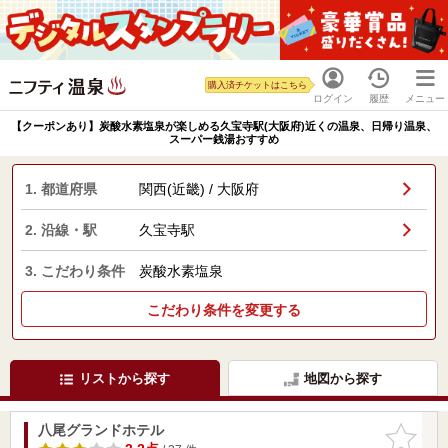
購入済チケットはこちら
ログイン
履歴
メニュー
【クーポンあり】炭酸水素塩泉が楽しめる久宝寺駅(大阪府)近くの温泉、日帰り温泉、
スーパー銭湯おすすめ
1. 都道府県
関西(近畿) / 大阪府
2. 沿線・駅
久宝寺駅
3. こだわり条件
炭酸水素塩泉
こだわり条件を変更する
リストから探す
地図から探す
八尾グランドホテル
お気に入
りに追加