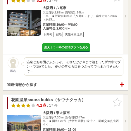
3.2点
/ 37 件
大阪府 / 八尾市
久宝寺駅2.88km
恩智駅1.24km
・車： ■ 近畿自動車道「八尾IC」より、南東方向へ5Km
（約15…
営業時間 10:00～翌8:00
入浴料金 2,600円～
日帰り
宿泊
炭酸水素塩泉
楽天トラベルの宿泊プランを見る
温泉とお布団がふかふか。 それだけが今まで泊まった所の中でダ
ントツ1位でした。 多少の事なら目をつぶってでもまた行きたい
そ…
匿名
関連情報から探す
花園温泉sauna kukka（サウナクッカ）
お気に入
りに追加
4.1点
/ 17 件
大阪府 / 東大阪市
久宝寺駅7.30km
新石切駅947m
車： ■ 国道170号（大阪外環状）線沿い、新町交差点北西
すぐ …
営業時間 10:00～25:00