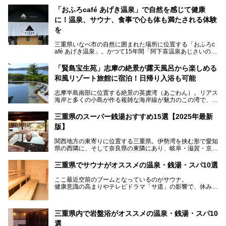
「おふろcafé あげき温泉」で自然を感じて健康
に！温泉、サウナ、食事で心も体も満たされる体験
を
三重県いなべ市の自然に囲まれた場所に位置する「おふろc
afé あげき温泉」。かつて15年間「阿下喜温泉あじさいの
里」として親しまれてきた施設が、温泉、サウナ、食事、宿
泊が楽しめる施設として2024年4月に新しく生まれ変わりま
「賢島宝生苑」志摩の絶景が露天風呂から楽しめる
した！
和風リゾート旅館に宿泊！日帰り入浴も可能
三重県在住で温泉・サウナ好きな私もずっと行きたいと思っ
志摩半島南部に位置する絶景の英虞湾（あごわん）。リアス
ていた施設……。今回は、地元の方から観光客まで楽しめる
海岸と多くの小島が作る複雑な海岸線が魅力のこの湾で、最
「おふろcafé あげき温泉」をじっくりご紹介していきま
大の島である賢島の景勝地に建ち、お部屋からも露天風呂か
す。
らも英虞湾が一望できる人気の旅館「賢島宝生苑（かしこじ
三重県のスーパー銭湯おすすめ15選【2025年最新
まほうじょうえん）」をご紹介します。日帰り入浴もできま
版】
すよ！
関西地方の東寄りに位置する三重県。伊勢湾を挟む形で愛知
───
県の西隣に、そして奈良県の東隣にあり、岐阜・滋賀・京
提供元：賢島宝生苑【PR】
都・和歌山の各県とも接しています。
この記事は賢島宝生苑のPR記事です。
伊勢神宮を擁する伊勢志摩や、世界遺産に登録された熊野古
三重県でサウナがオススメの温泉・銭湯・スパ10選
道をはじめ、鳥羽水族館、忍者の里・伊賀、鈴鹿サーキッ
ト、松坂牛に伊勢海老……と、観光＆グルメの宝庫です。
ここ最近空前のブームとなっているのがサウナ。
東からも西からも訪れやすい三重県には、ハイクオリティな
健康意識の高まりやテレビドラマ「サ道」の影響で、休みの
スーパー銭湯がたくさん！お風呂も食事もコスパもいい、お
日には「サ活」を楽しむ人が増えています！
すすめ施設の数々をご紹介します。
そこで今回は、観光地としても人気の三重県でおすすめした
三重県内で岩盤浴がオススメの温泉・銭湯・スパ10
いサウナのある温泉や銭湯、スパをご紹介。
気軽に立ち寄れてリラックス効果の高いサウナで、日頃の疲
選