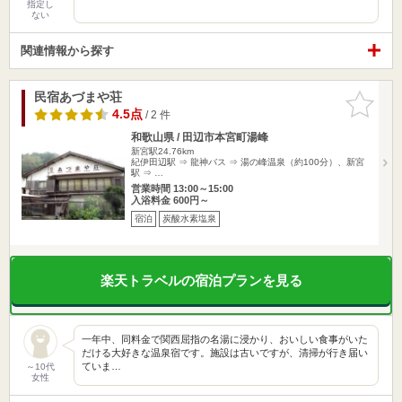
指定し
ない
関連情報から探す
民宿あづまや荘
お気に入
りに追加
4.5点
/ 2 件
和歌山県 / 田辺市本宮町湯峰
新宮駅24.76km
紀伊田辺駅 ⇒ 龍神バス ⇒ 湯の峰温泉（約100分）、新宮
駅 ⇒ …
営業時間 13:00～15:00
入浴料金 600円～
宿泊
炭酸水素塩泉
楽天トラベルの宿泊プランを見る
一年中、同料金で関西屈指の名湯に浸かり、おいしい食事がいた
だける大好きな温泉宿です。施設は古いですが、清掃が行き届い
ていま…
～10代
女性