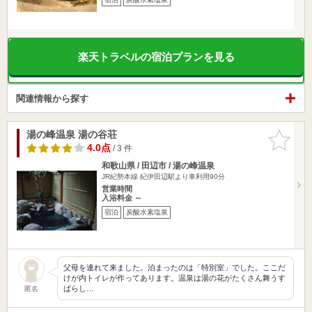
楽天トラベルの宿泊プランを見る
関連情報から探す
湯の峰温泉 湯の谷荘
お気に入
りに追加
4.0点
/ 3 件
和歌山県 / 田辺市 / 湯の峰温泉
JR紀勢本線 紀伊田辺駅より車利用90分
営業時間
入浴料金 ～
宿泊
炭酸水素塩泉
父母を連れて来ました。泊まったのは「特別室」でした。ここだ
けが内トイレが作ってあります。温泉は湯の花がたくさん舞うす
ばらし…
匿名