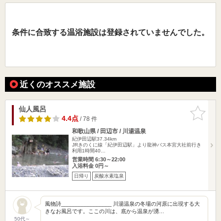
条件に合致する温浴施設は登録されていませんでした。
近くのオススメ施設
仙人風呂
お気に入
りに追加
4.4点
/ 78 件
和歌山県 / 田辺市 / 川湯温泉
紀伊田辺駅37.34km
JRきのくに線「紀伊田辺駅」より龍神バス本宮大社前行き
利用1時間40…
営業時間 6:30～22:00
入浴料金 0円～
日帰り
炭酸水素塩泉
風物詩_________________ 川湯温泉の冬場の河原に出現する大
きなお風呂です。ここの川は、底から温泉が湧…
50代～