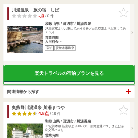
川湯温泉 旅の宿 しば
お気に入
りに追加
-点
/ 0 件
和歌山県 / 田辺市 / 川湯温泉
JR新宮駅よりお車にて約４０分／白浜空港よりお車にて約
７０分
営業時間
入浴料金 ～
宿泊
炭酸水素塩泉
楽天トラベルの宿泊プランを見る
関連情報から探す
奥熊野川湯温泉 川湯まつや
お気に入
りに追加
4.8点
/ 18 件
和歌山県 / 田辺市 / 川湯温泉
JR紀勢本線 新宮駅よりJRバス、熊野交通バス、または奈
良交通バスを…
営業時間