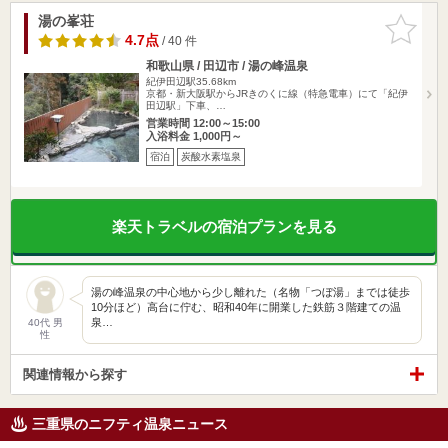
湯の峯荘
お気に入
りに追加
4.7点
/ 40 件
和歌山県 / 田辺市 / 湯の峰温泉
紀伊田辺駅35.68km
京都・新大阪駅からJRきのくに線（特急電車）にて「紀伊
田辺駅」下車、…
営業時間 12:00～15:00
入浴料金 1,000円～
宿泊
炭酸水素塩泉
楽天トラベルの宿泊プランを見る
湯の峰温泉の中心地から少し離れた（名物「つぼ湯」までは徒歩
10分ほど）高台に佇む、昭和40年に開業した鉄筋３階建ての温
泉…
40代 男
性
関連情報から探す
三重県のニフティ温泉ニュース