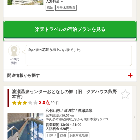
入浴料金 ～
宿泊
炭酸水素塩泉
楽天トラベルの宿泊プランを見る
熱い湯の花舞う極上のお湯でした。
～10代
男性
関連情報から探す
渡瀬温泉センターおとなしの郷（旧 クアハウス熊野
お気に入
本宮）
りに追加
3.0点
/ 9 件
和歌山県 / 田辺市 / 渡瀬温泉
紀伊田辺駅36.57km
JR紀勢本線紀伊田辺駅から熊野本宮行きバス
営業時間 13:00～21:00
入浴料金 620円～
日帰り
宿泊
炭酸水素塩泉