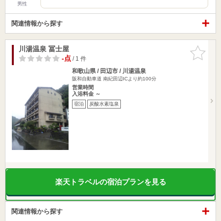
男性
関連情報から探す
川湯温泉 冨士屋
お気に入
りに追加
-点
/ 1 件
和歌山県 / 田辺市 / 川湯温泉
阪和自動車道 南紀田辺ICより約100分
営業時間
入浴料金 ～
宿泊
炭酸水素塩泉
楽天トラベルの宿泊プランを見る
関連情報から探す