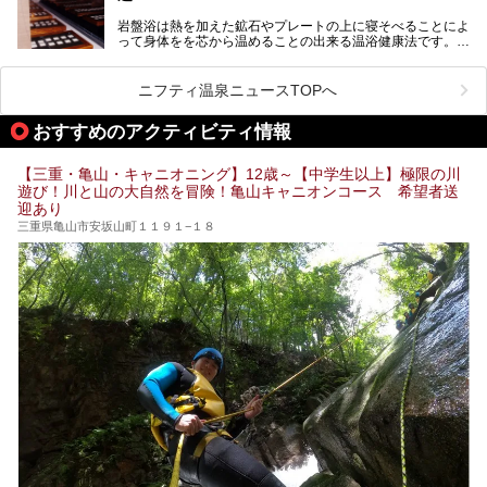
れをリフレッシュしませんか？
岩盤浴は熱を加えた鉱石やプレートの上に寝そべることによ
って身体をを芯から温めることの出来る温浴健康法です。じ
んわりと身体の内部を温めて発汗を促すことでリラックス効
果だけではなく、代謝が高まり健康や美容にも良い影響が期
待できます。今回はそんな岩盤浴にこだわった、三重県内の
ニフティ温泉ニュースTOPへ
オススメ温泉・銭湯・スパ10ヶ所を紹介させていただきま
す。
おすすめのアクティビティ情報
【三重・亀山・キャニオニング】12歳～【中学生以上】極限の川
遊び！川と山の大自然を冒険！亀山キャニオンコース 希望者送
迎あり
三重県亀山市安坂山町１１９１−１８