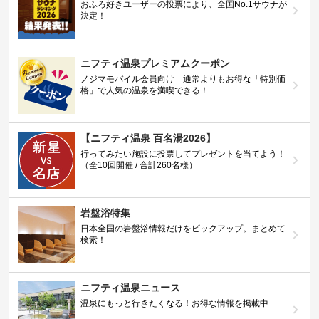
おふろ好きユーザーの投票により、全国No.1サウナが
決定！
ニフティ温泉プレミアムクーポン
ノジマモバイル会員向け 通常よりもお得な「特別価
格」で人気の温泉を満喫できる！
【ニフティ温泉 百名湯2026】
行ってみたい施設に投票してプレゼントを当てよう！
（全10回開催 / 合計260名様）
岩盤浴特集
日本全国の岩盤浴情報だけをピックアップ。まとめて
検索！
ニフティ温泉ニュース
温泉にもっと行きたくなる！お得な情報を掲載中