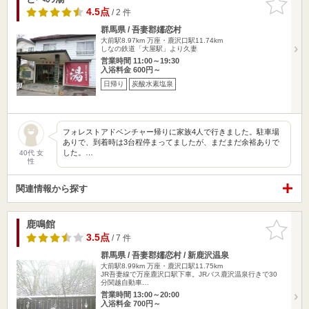
りに追加
4.5点
/ 2 件
群馬県 / 吾妻郡嬬恋村
大前駅8.97km
万座・鹿沢口駅11.74km
しなの鉄道「大屋駅」より久妻
営業時間 11:00～19:30
入浴料金 600円～
日帰り
炭酸水素塩泉
フォレストアドベンチャー帰りに家族4人で行きました。駐車場
ありで、到着時は3台程停まってましたが、まだまだ余裕ありで
した。…
40代 女
性
関連情報から探す
鹿鳴館
お気に入
りに追加
3.5点
/ 7 件
群馬県 / 吾妻郡嬬恋村 / 新鹿沢温泉
大前駅8.99km
万座・鹿沢口駅11.75km
JR吾妻線で万座鹿沢口駅下車。JRバス鹿沢温泉行きで30
分関越自動車…
営業時間 13:00～20:00
入浴料金 700円～