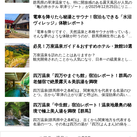
群馬県の草津温泉でも、特に開放感のある露天風呂が人気の
「亀の井ホテル 草津リゾート」が2025年12月25日にリニュ
ーアルオープンしました。
ロビーや客室が綺麗になって、上州グルメにこだわったビュ
電車を降りたら秘湯とサウナ！宿泊もできる「水沼
ッフェも人気！アクセスはシャトルバスで楽々、さらに草津
ヴィレッジ」体験レポート
温泉にある姉妹ホテルの「草津温泉 大東舘」「亀の井ホテ
ル 草津湯畑」の湯めぐりまで楽しめます。
「電車を降りてすぐ、天然温泉と本格サウナが待っている」
そんな夢のような体験が叶うのが、群馬県桐生市にある「駅
今回はそんな「亀の井ホテル 草津リゾート」を徹底レポー
の天然温泉&サウナの森 水沼ヴィレッジ」です。
ト！
日帰り温泉の「水沼の湯」と宿泊もできる「サウナの森」、
必見！万座温泉ガイド＆おすすめホテル・旅館10選
２つのエリアがあります。
───
提供元：アイコニア・ホスピタリティ株式会社【PR】
万座温泉を訪れたことはありますか？
今回は、その中でも特にユニークな駅直結の「水沼の湯」の
この記事は亀の井ホテル 草津リゾートのPR記事です。
観光開発されたことから人気になり、日本一の硫黄泉として
魅力に焦点を当て、温泉好き、サウナー、そして電車旅好き
も有名な温泉地です。
も必見の、心と体がリフレッシュする水沼ヴィレッジの体験
レポートをお届けします。
万座温泉が何県にあるのか、どんな温泉なのか、知らない方
四万温泉「四万やまぐち館」宿泊レポート！群馬の
も多いかもしれません。
老舗宿で絶景露天＆美肌湯を満喫
そこで筆者である私が実際に行ってみました！万座温泉の楽
しみ方や周辺の観光地を解説します。
四万温泉(群馬県中之条町)は、関東地方を代表する名湯のひ
また、日帰り入浴できる温泉から混浴可能な温泉まで、おす
とつ。古から“草津の上がり湯”と呼ばれ、保湿効果の高い美
すめの入浴施設もご紹介します！
肌湯として有名な存在です。
四万温泉「中生館」宿泊レポート！温泉地最奥の秘
「四万やまぐち館」は、この地を代表する旅館の一つ。日帰
境で極上美人湯を満喫【群馬】
り入浴も可能ですが、やはり宿泊してじっくり楽しむのがベ
スト。今回は筆者自ら宿泊し、人気の絶景露天風呂＆極上美
四万温泉(群馬県中之条町)は、古くから関東地方を代表する
肌湯をはじめ、館内の魅力をたっぷりとご紹介します！
名湯の一つ。その名は四万の湯が『四万(よんまん)の病を癒
す霊泉』であるとする伝説に由来し、現代においても多くの
観光客で賑わう人気温泉地です。