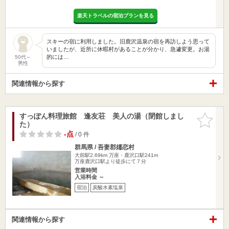
楽天トラベルの宿泊プランを見る
スキーの宿に利用しました。旧鹿沢温泉の宿を再訪しよう思って
いましたが、近所に休暇村があることが分かり、急遽変更。お湯
的には…
50代～
男性
関連情報から探す
すっぽん料理旅館 逢友荘 美人の湯（閉館しまし
お気に入
た）
りに追加
-点
/ 0 件
群馬県 / 吾妻郡嬬恋村
大前駅2.69km
万座・鹿沢口駅241m
万座鹿沢口駅より徒歩にて７分
営業時間
入浴料金 ～
宿泊
炭酸水素塩泉
関連情報から探す