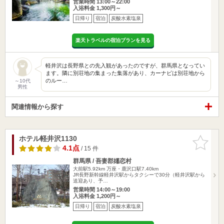
営業時間 13:00～22:00
入浴料金 1,300円～
日帰り
宿泊
炭酸水素塩泉
楽天トラベルの宿泊プランを見る
軽井沢は長野県との先入観があったのですが、群馬県となってい
ます。隣に別荘地の集まった集落があり、カーナビは別荘地から
のルー…
～10代
男性
関連情報から探す
ホテル軽井沢1130
お気に入
りに追加
4.1点
/ 15 件
群馬県 / 吾妻郡嬬恋村
大前駅5.92km
万座・鹿沢口駅7.40km
JR長野新幹線軽井沢駅からタクシーで30分（軽井沢駅から
送迎あり、予…
営業時間 14:00～19:00
入浴料金 1,200円～
日帰り
宿泊
炭酸水素塩泉