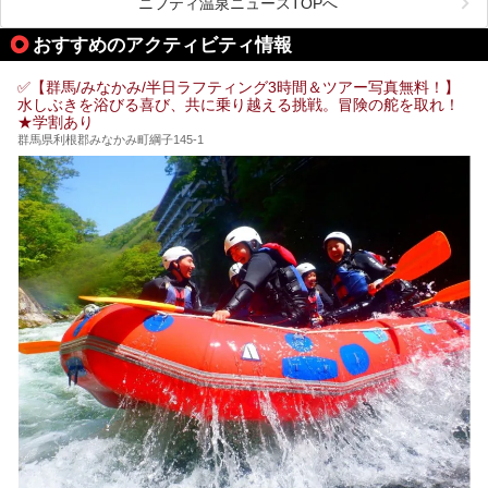
ニフティ温泉ニュースTOPへ
「中生館」は四万温泉最奥に位置し、秘境感漂う老舗宿。泉
質の良さ(特に美人湯効果)に定評があり、知る人ぞ知る穴場
おすすめのアクティビティ情報
的存在です。今回は筆者自ら宿泊し、自慢の温泉をはじめ食
事・客室・共有スペースなど、宿の全貌を徹底紹介します。
✅【群馬/みなかみ/半日ラフティング3時間＆ツアー写真無料！】
水しぶきを浴びる喜び、共に乗り越える挑戦。冒険の舵を取れ！
★学割あり
群馬県利根郡みなかみ町綱子145-1