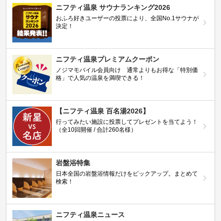
ニフティ温泉 サウナランキング2026
おふろ好きユーザーの投票により、全国No.1サウナが
決定！
ニフティ温泉プレミアムクーポン
ノジマモバイル会員向け 通常よりもお得な「特別価
格」で人気の温泉を満喫できる！
【ニフティ温泉 百名湯2026】
行ってみたい施設に投票してプレゼントを当てよう！
（全10回開催 / 合計260名様）
岩盤浴特集
日本全国の岩盤浴情報だけをピックアップ。まとめて
検索！
ニフティ温泉ニュース