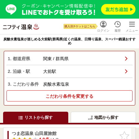
購入済チケットはこちら
ログイン
履歴
メニュー
炭酸水素塩泉が楽しめる大前駅(群馬県)近くの温泉、日帰り温泉、スーパー銭湯おすす
め
1. 都道府県
関東 / 群馬県
2. 沿線・駅
大前駅
3. こだわり条件
炭酸水素塩泉
こだわり条件を変更する
リストから探す
地図から探す
つま恋温泉 山田屋旅館
お気に入
りに追加