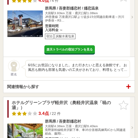
4.0点
/ 4 件
群馬県 / 吾妻郡嬬恋村 / 嬬恋温泉
大前駅3.93km
万座・鹿沢口駅1.08km
JR吾妻線 万座鹿沢口駅より徒歩15分関越自動車道～渋川
伊香保～R3…
営業時間
入浴料金 ～
宿泊
炭酸水素塩泉
楽天トラベルの宿泊プランを見る
6/15にお世話になりました。また行きたいと思える旅館です。 お
風呂も館内も部屋も気遣いの工夫がされており、料理も とって…
匿名
関連情報から探す
ホテルグリーンプラザ軽井沢（奥軽井沢温泉「暁の
お気に入
湯」）
りに追加
3.4点
/ 22 件
群馬県 / 吾妻郡嬬恋村
大前駅4.36km
万座・鹿沢口駅6.40km
長野新幹線軽井沢駅下車、車35分首都高練馬ICから関越道
経由、藤岡I…