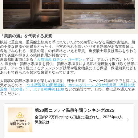
「美肌の湯」を代表する泉質
以前は重曹泉、重炭酸土類泉と呼ばれていた2つの泉質からなる炭酸水素塩泉。肌
の不要な皮脂や角質をとったり、毛穴の汚れを除いたりする効果がある重曹泉は、
各地でみられる「美肌の湯」の代表格といえる泉質。重炭酸土類泉は痛みをやわら
げて炎症を押さえる鎮静作用が特色です。
東京都町田市にある
「天然温泉 ロテン・ガーデン」
では、アルカリ性のナトリウ
ム-塩化物・炭酸水素塩泉を提供。炭酸水素塩泉による肌の老廃物を取り除く効果に
加え、アルカリ性によるクレンジング効果や塩化物泉による保温・保湿効果なども
あわせて得られる贅沢な泉質となっています。
大前駅の炭酸水素塩泉が楽しめる温泉、日帰り温泉、スーパー銭湯の中でも特に人
気があるのは、
つま恋温泉 山田屋旅館
、
ホテルグリーンプラザ軽井沢（奥軽井沢
温泉「暁の湯」）
、
ホテル軽井沢1130
などの施設です。ぜひ一度は足を運んでみ
てください。
第20回ニフティ温泉年間ランキング2025
全国約2.2万件の中から頂点に選ばれた、2025年の人
気施設は…