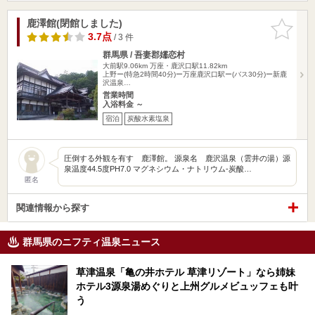
鹿澤館(閉館しました)
お気に入
りに追加
3.7点
/ 3 件
群馬県 / 吾妻郡嬬恋村
大前駅9.06km
万座・鹿沢口駅11.82km
上野ー(特急2時間40分)ー万座鹿沢口駅ー(バス30分)ー新鹿
沢温泉…
営業時間
入浴料金 ～
宿泊
炭酸水素塩泉
圧倒する外観を有す 鹿澤館。 源泉名 鹿沢温泉（雲井の湯）源
泉温度44.5度PH7.0 マグネシウム・ナトリウム-炭酸…
匿名
関連情報から探す
群馬県のニフティ温泉ニュース
草津温泉「亀の井ホテル 草津リゾート」なら姉妹
ホテル3源泉湯めぐりと上州グルメビュッフェも叶
う