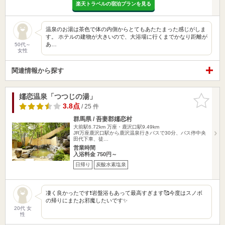
楽天トラベルの宿泊プランを見る
温泉のお湯は茶色で体の内側からとてもあたたまった感じがしま
す。 ホテルの建物が大きいので、大浴場に行くまでかなり距離が
あ…
50代～
女性
関連情報から探す
嬬恋温泉「つつじの湯」
お気に入
りに追加
3.8点
/ 25 件
群馬県 / 吾妻郡嬬恋村
大前駅6.72km
万座・鹿沢口駅9.49km
JR万座鹿沢口駅から鹿沢温泉行きバスで30分、バス停中央
田代下車、徒…
営業時間
入浴料金 750円～
日帰り
炭酸水素塩泉
凄く良かったです❗️岩盤浴もあって最高すぎます🥰今度はスノボ
の帰りにまたお邪魔したいです✨
20代 女
性