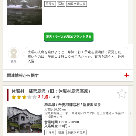
日帰り
宿泊
炭酸水素塩泉
楽天トラベルの宿泊プランを見る
土曜の人出を避けようと、草津に行く予定を鹿鳴館に変更した。
着いたのは、午前１１時１０分ころだった。案内を請うと、外来
入浴…
匿名
関連情報から探す
休暇村 嬬恋鹿沢（旧：休暇村鹿沢高原）
お気に入
りに追加
3.1点
/ 14 件
群馬県 / 吾妻郡嬬恋村 / 新鹿沢温泉
大前駅10.55km
長野新幹線上田駅下車送迎バスで約60分上信越道～小諸IC
～浅間サンラ…
営業時間 12:00～20:00
入浴料金 850円～
日帰り
宿泊
炭酸水素塩泉