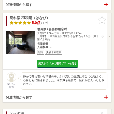
関連情報から探す
隠れ宿 羽和陽（はなび）
お気に入
りに追加
5.0点
/ 1 件
群馬県 / 吾妻郡嬬恋村
大前駅8.95km
万座・鹿沢口駅11.72km
【電車】ＪＲ万座鹿沢口駅からお車で約２０分 【車】 小
諸ICより約…
営業時間
入浴料金 ～
宿泊
炭酸水素塩泉
楽天トラベルの宿泊プランを見る
静かで落ち着いた環境の中、かけ流しの温泉は本当に心地よく、
心身ともに癒されました。湯加減も絶妙で、疲れがじんわりと取
れてい…
50代～
男性
関連情報から探す
とべの湯
お気に入